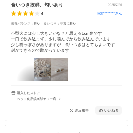
食いつき抜群、匂いあり
2025/7/26
4
kok********
さん
栄養バランス
：
良い
、
食いつき
：
非常に良い
小型犬には少し大きいかな？と思える1cm角です

一口で飲み込まず、少し噛んでから飲み込んでいます

少し粉っぽさがありますが、食いつきはとてもよいです

購入したストア
ペット良品倶楽部ヤフー店
違反報告
いいね
0