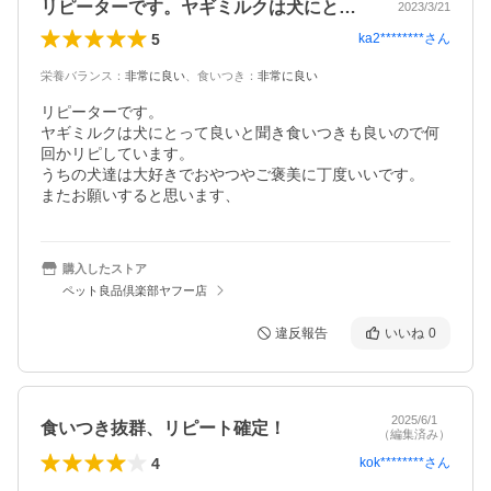
リピーターです。ヤギミルクは犬にとって…
2023/3/21
5
ka2********
さん
栄養バランス
：
非常に良い
、
食いつき
：
非常に良い
リピーターです。

ヤギミルクは犬にとって良いと聞き食いつきも良いので何
回かリピしています。

うちの犬達は大好きでおやつやご褒美に丁度いいです。

またお願いすると思います、
購入したストア
ペット良品倶楽部ヤフー店
違反報告
いいね
0
2025/6/1
食いつき抜群、リピート確定！
（編集済み）
4
kok********
さん