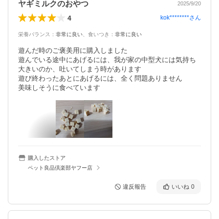
ヤギミルクのおやつ
2025/9/20
4
kok********
さん
栄養バランス
：
非常に良い
、
食いつき
：
非常に良い
遊んだ時のご褒美用に購入しました

遊んでいる途中にあげるには、我が家の中型犬には気持ち
大きいのか、吐いてしまう時があります

遊び終わったあとにあげるには、全く問題ありません

美味しそうに食べています
購入したストア
ペット良品倶楽部ヤフー店
違反報告
いいね
0