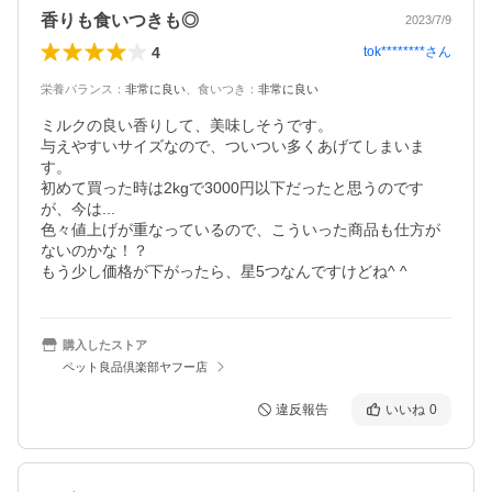
香りも食いつきも◎
2023/7/9
4
tok********
さん
栄養バランス
：
非常に良い
、
食いつき
：
非常に良い
ミルクの良い香りして、美味しそうです。

与えやすいサイズなので、ついつい多くあげてしまいま
す。

初めて買った時は2kgで3000円以下だったと思うのです
が、今は...

色々値上げが重なっているので、こういった商品も仕方が
ないのかな！？

もう少し価格が下がったら、星5つなんですけどね^ ^
購入したストア
ペット良品倶楽部ヤフー店
違反報告
いいね
0