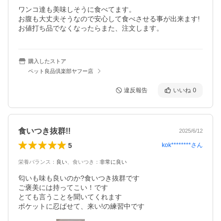
ワンコ達も美味しそうに食べてます。

お腹も大丈夫そうなので安心して食べさせる事が出来ます!
お値打ち品でなくなったらまた、注文します。
購入したストア
ペット良品倶楽部ヤフー店
違反報告
いいね
0
食いつき抜群!!
2025/6/12
5
kok********
さん
栄養バランス
：
良い
、
食いつき
：
非常に良い
匂いも味も良いのか?食いつき抜群です

ご褒美には持ってこい！です

とても言うことを聞いてくれます

ポケットに忍ばせて、来い!の練習中です