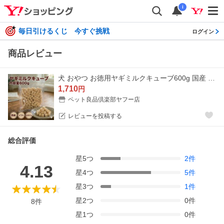
i
毎日引けるくじ 今すぐ挑戦
ログイン
商品レビュー
犬 おやつ お徳用ヤギミルクキューブ600g 国産 ヤギミルク 山羊 低脂肪 やぎミルク ペット ペットフード ドッグフード ドックフード 犬 高栄養 ミルク
1,710
円
ペット良品倶楽部ヤフー店
レビューを投稿する
総合評価
星
5
つ
2
件
4.13
星
4
つ
5
件
星
3
つ
1
件
星
2
つ
0
件
8
件
星
1
つ
0
件