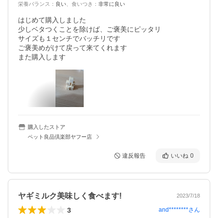
栄養バランス
：
良い
、
食いつき
：
非常に良い
はじめて購入しました

少しベタつくことを除けば、ご褒美にピッタリ

サイズも１センチでバッチリです

ご褒美めがけて戻って来てくれます

また購入します
購入したストア
ペット良品倶楽部ヤフー店
違反報告
いいね
0
ヤギミルク美味しく食べます!
2023/7/18
3
and********
さん