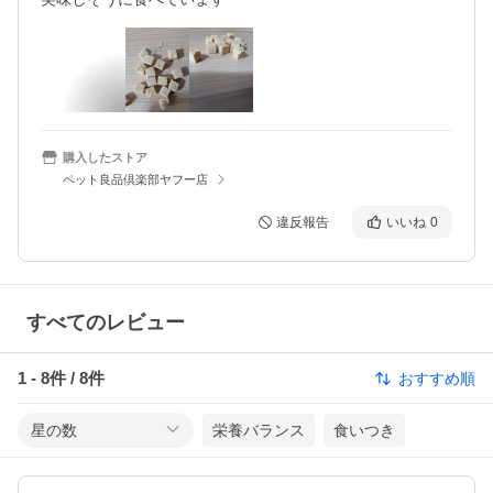
購入したストア
ペット良品倶楽部ヤフー店
違反報告
いいね
0
すべてのレビュー
1
-
8
件 /
8
件
おすすめ順
星の数
栄養バランス
食いつき