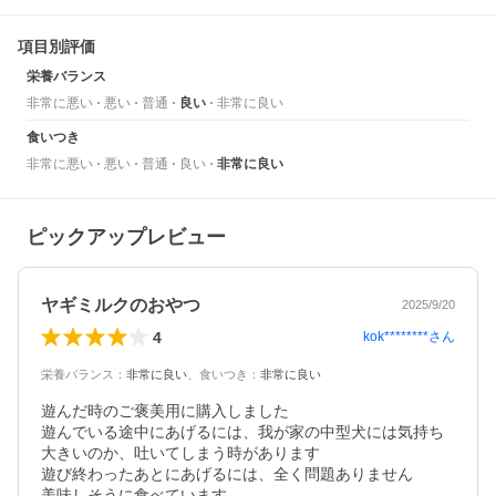
項目別評価
栄養バランス
非常に悪い
悪い
普通
良い
非常に良い
食いつき
非常に悪い
悪い
普通
良い
非常に良い
ピックアップレビュー
ヤギミルクのおやつ
2025/9/20
4
kok********
さん
栄養バランス
：
非常に良い
、
食いつき
：
非常に良い
遊んだ時のご褒美用に購入しました

遊んでいる途中にあげるには、我が家の中型犬には気持ち
大きいのか、吐いてしまう時があります

遊び終わったあとにあげるには、全く問題ありません

美味しそうに食べています