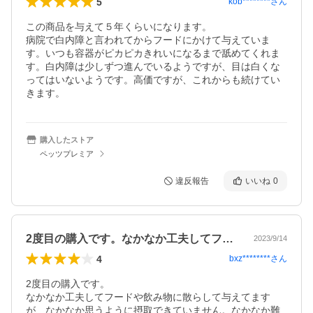
5
kob********
さん
この商品を与えて５年くらいになります。

病院で白内障と言われてからフードにかけて与えていま
す。いつも容器がピカピカきれいになるまで舐めてくれま
す。白内障は少しずつ進んでいるようですが、目は白くな
ってはいないようです。高価ですが、これからも続けてい
きます。
購入したストア
ペッツプレミア
違反報告
いいね
0
2度目の購入です。なかなか工夫してフー…
2023/9/14
4
bxz********
さん
2度目の購入です。

なかなか工夫してフードや飲み物に散らして与えてます
が、なかなか思うように摂取できていません。なかなか難