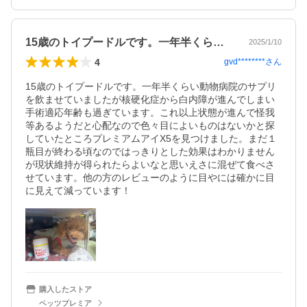
15歳のトイプードルです。一年半くらい…
2025/1/10
4
gvd********
さん
15歳のトイプードルです。一年半くらい動物病院のサプリ
を飲ませていましたが核硬化症から白内障が進んでしまい
手術適応年齢も過ぎています。これ以上状態が進んで怪我
等あるようだと心配なので色々目によいものはないかと探
していたところプレミアムアイX5を見つけました。まだ１
瓶目が終わる頃なのではっきりとした効果はわかりません
が現状維持が得られたらよいなと思いえさに混ぜて食べさ
せています。他の方のレビューのように目やには確かに目
に見えて減っています！
購入したストア
ペッツプレミア