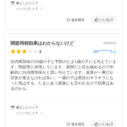
購入したストア
ペッツプレミア
違反報告
いいね
0
関節用程効果はわからないけど
2020/8/11
3
gta********
さん
白内障気味の10歳の子と予防のたま1歳の子にも与えていま
す。関節用と併用しています。昼間だと目を細めるので年
齢的に白内障気味かと思い与えています。改善が一番だが
症状が進まなければ良い。一歳の子は黒目がキラキラにな
った気はする。たまに会う家族にも言われるので効果はあ
るのかも。
購入したストア
ペッツプレミア
違反報告
いいね
0