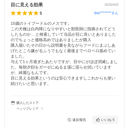
目に見える効果
2023/4/20
5
bxz********
さん
10歳のトイプードルのメスです。

この犬種は白内障になりやすいと獣医師に指摘されてどう
したものか....と検索していて当品が目に良いとありました
のでちょっと価格高めではありましたが購入

購入届いたその日から説明書を見ながらフードにまぶしあ
げたところ嫌がるふうでもなく最後までペロペロ舐めてい
ました。

与えて1ヶ月過ぎたあたりですが、目やにがほぼ消滅しまし
た。毎朝夕顔をガーゼにぬるま湯に湿らせ拭いています
が、綺麗なもんです。

目に見える効果というのは安心できますしこれからも使い
続けたいと思います。
購入したストア
ペッツプレミア
違反報告
いいね
5