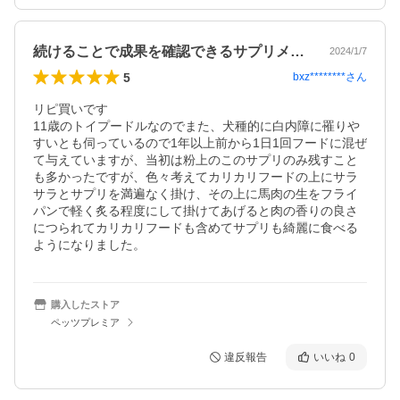
続けることで成果を確認できるサプリメント
2024/1/7
5
bxz********
さん
リピ買いです

11歳のトイプードルなのでまた、犬種的に白内障に罹りや
すいとも伺っているので1年以上前から1日1回フードに混ぜ
て与えていますが、当初は粉上のこのサプリのみ残すこと
も多かったですが、色々考えてカリカリフードの上にサラ
サラとサプリを満遍なく掛け、その上に馬肉の生をフライ
パンで軽く炙る程度にして掛けてあげると肉の香りの良さ
につられてカリカリフードも含めてサプリも綺麗に食べる
ようになりました。
購入したストア
ペッツプレミア
違反報告
いいね
0