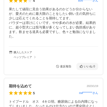
4
a3s********
さん
果たして値段に見合う効果があるのかどうか分からない
が、愛犬のために最大限のことをしたい飼い主の気持ちに
少しは応えてくれることを期待してます。

パウダーは溶けにくいです。やや多めの水が必要。結果的
に、超小型犬には投与量が多くなってしまい負担感があり
ます。飲ませる道具も必要ですし、色々と勉強になりまし
た。
購入したストア
ペッツプレミア
違反報告
いいね
0
期待を込めて
2023/1/19
5
cut********
さん
トイプードル　オス　4キロ弱。糖尿病による白内障になっ
てしまいました。なったものは仕方ないので悪化防止とし