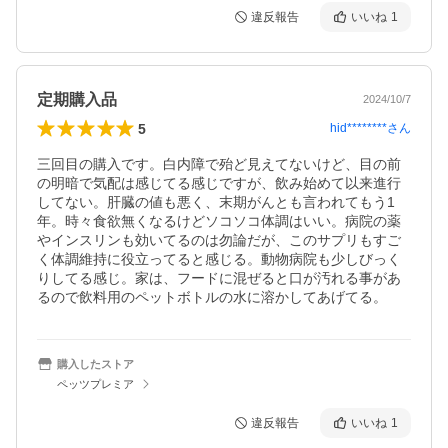
違反報告
いいね
1
定期購入品
2024/10/7
5
hid********
さん
三回目の購入です。白内障で殆ど見えてないけど、目の前
の明暗で気配は感じてる感じですが、飲み始めて以来進行
してない。肝臓の値も悪く、末期がんとも言われてもう1
年。時々食欲無くなるけどソコソコ体調はいい。病院の薬
やインスリンも効いてるのは勿論だが、このサプリもすご
く体調維持に役立ってると感じる。動物病院も少しびっく
りしてる感じ。家は、フードに混ぜると口が汚れる事があ
購入したストア
ペッツプレミア
違反報告
いいね
1