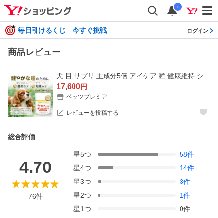
i
毎日引けるくじ 今すぐ挑戦
ログイン
商品レビュー
犬 目 サプリ 主成分5倍 アイケア 瞳 健康維持 シニア犬 国産 無添加 ブルーベリー ルテイン プロポリス ペッツプラス プレミアムアイX5 犬用 サプリメント
17,600
円
ペッツプレミア
レビューを投稿する
総合評価
星
5
つ
58
件
4.70
星
4
つ
14
件
星
3
つ
3
件
星
2
つ
1
件
76
件
星
1
つ
0
件