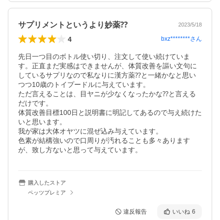
サプリメントというより妙薬⁇
2023/5/18
4
bxz********
さん
先日一つ目のボトル使い切り、注文して使い続けていま
す。正直まだ実感はできませんが、体質改善を謳い文句に
しているサプリなので私なりに漢方薬⁇と一緒かなと思い
つつ10歳のトイプードルに与えています。

ただ言えることは、目ヤニが少なくなったかな⁇と言える
だけです。

体質改善目標100日と説明書に明記してあるので与え続けた
いと思います。

我が家は大体オヤツに混ぜ込み与えています。

色素が結構強いので口周りが汚れることも多々あります
が、致し方ないと思って与えています。
購入したストア
ペッツプレミア
違反報告
いいね
6