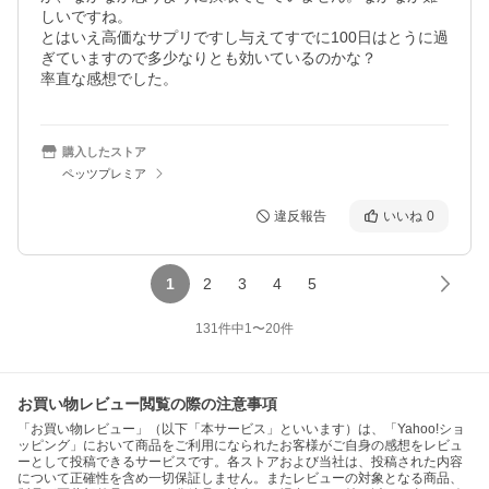
しいですね。

とはいえ高価なサプリですし与えてすでに100日はとうに過
ぎていますので多少なりとも効いているのかな？

率直な感想でした。
購入したストア
ペッツプレミア
違反報告
いいね
0
1
2
3
4
5
131
件中
1
〜
20
件
お買い物レビュー閲覧の際の注意事項
「お買い物レビュー」（以下「本サービス」といいます）は、「Yahoo!ショ
ッピング」において商品をご利用になられたお客様がご自身の感想をレビュ
ーとして投稿できるサービスです。各ストアおよび当社は、投稿された内容
について正確性を含め一切保証しません。またレビューの対象となる商品、