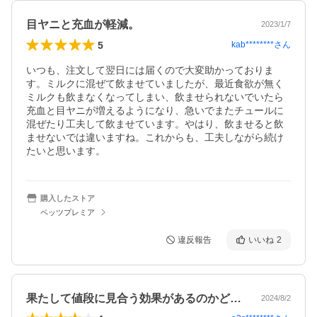
目ヤニと充血が軽減。
2023/1/7
5
kab********
さん
いつも、注文して翌日には届くので大変助かっておりま
す。ミルクに混ぜて飲ませていましたが、最近食欲が無く
ミルクも飲まなくなってしまい、飲ませられないでいたら
充血と目ヤニが増えるようになり、急いでまたチュールに
混ぜたり工夫して飲ませています。やはり、飲ませると飲
ませないでは違いますね。これからも、工夫しながら続け
たいと思います。
購入したストア
ペッツプレミア
違反報告
いいね
2
果たして値段に見合う効果があるのかどう…
2024/8/2