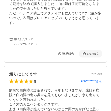
て期待を込めて購入しました。白内障は手術可能となりま
したので手術したいと思っています。

ただ、ヘルニア防止でアクティブも飲んでいて2つは量が多
いので、次回はプレミアムセブンにしようかと思っていま
す。
購入したストア
ペッツプレミア
違反報告
いいね
1
頼りにしてます
2023/3/3
5
kob********
さん
病院で白内障と診断されて、何年もなりますが、先日も病
院で白内障の進み具合を見てもらいましたが、余り進んで
いないと言われました。

１４才のカニヘンダックスです。

あまり白内障が進んでいないのはこの薬のおかげだと思っ