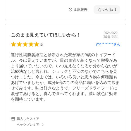
違反報告
いいね
1
2024/9/22
このまま見えていてほしいから！
（編集済み）
5
ycd********
さん
進行性網膜萎縮症と診断された我が家の9歳のトイプード
ル。今は見えていますが、目の血管が細くなって栄養があ
まり届いていないので、いつ見えなくなるか分からないが
治療法なしと言われ、ショックと不安のなかでこちらを見
つけました。今までは、いろいろ良いと思う物を何種類も
あげていましたが、成分5倍のこの商品に願いを込めて飲ま
せてみます。味は好きなようで、フリーズドライフードに
混ぜてあげると、喜んで食べてくれます。濃い紫色に効果
を期待しています。
購入したストア
ペッツプレミア