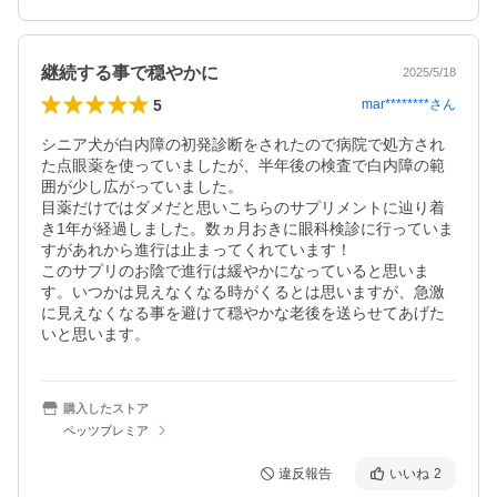
継続する事で穏やかに
2025/5/18
5
mar********
さん
シニア犬が白内障の初発診断をされたので病院で処方され
た点眼薬を使っていましたが、半年後の検査で白内障の範
囲が少し広がっていました。

目薬だけではダメだと思いこちらのサプリメントに辿り着
き1年が経過しました。数ヵ月おきに眼科検診に行っていま
すがあれから進行は止まってくれています！

このサプリのお陰で進行は緩やかになっていると思いま
す。いつかは見えなくなる時がくるとは思いますが、急激
に見えなくなる事を避けて穏やかな老後を送らせてあげた
いと思います。
購入したストア
ペッツプレミア
違反報告
いいね
2