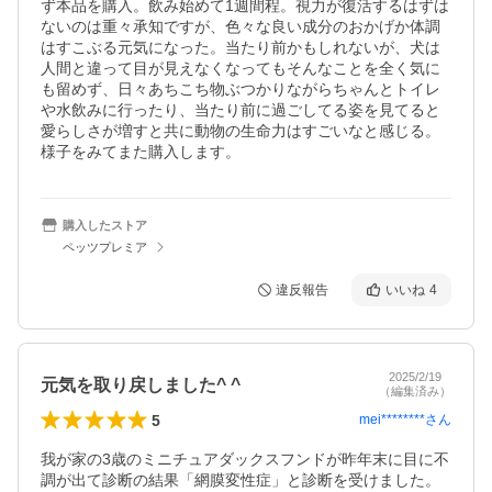
ず本品を購入。飲み始めて1週間程。視力が復活するはずは
ないのは重々承知ですが、色々な良い成分のおかげか体調
はすこぶる元気になった。当たり前かもしれないが、犬は
人間と違って目が見えなくなってもそんなことを全く気に
も留めず、日々あちこち物ぶつかりながらちゃんとトイレ
や水飲みに行ったり、当たり前に過ごしてる姿を見てると
愛らしさが増すと共に動物の生命力はすごいなと感じる。
様子をみてまた購入します。
購入したストア
ペッツプレミア
違反報告
いいね
4
2025/2/19
元気を取り戻しました^ ^
（編集済み）
5
mei********
さん
我が家の3歳のミニチュアダックスフンドが昨年末に目に不
調が出て診断の結果「網膜変性症」と診断を受けました。
