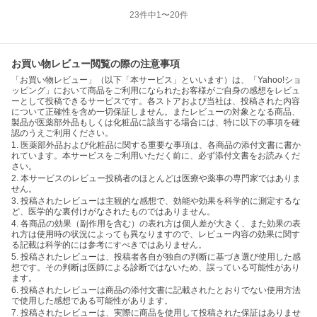
23
件中
1
〜
20
件
お買い物レビュー閲覧の際の注意事項
「お買い物レビュー」（以下「本サービス」といいます）は、「Yahoo!ショ
ッピング」において商品をご利用になられたお客様がご自身の感想をレビュ
ーとして投稿できるサービスです。各ストアおよび当社は、投稿された内容
について正確性を含め一切保証しません。またレビューの対象となる商品、
製品が医薬部外品もしくは化粧品に該当する場合には、特に以下の事項を確
認のうえご利用ください。
1. 医薬部外品および化粧品に関する重要な事項は、各商品の添付文書に書か
れています。本サービスをご利用いただく前に、必ず添付文書をお読みくだ
さい。
2. 本サービスのレビュー投稿者のほとんどは医療や薬事の専門家ではありま
せん。
3. 投稿されたレビューは主観的な感想で、効能や効果を科学的に測定するな
ど、医学的な裏付けがなされたものではありません。
4. 各商品の効果（副作用を含む）の表れ方は個人差が大きく、また効果の表
れ方は使用時の状況によっても異なりますので、レビュー内容の効果に関す
る記載は科学的には参考にすべきではありません。
5. 投稿されたレビューは、投稿者各自が独自の判断に基づき選び使用した感
想です。その判断は医師による診断ではないため、誤っている可能性があり
ます。
6. 投稿されたレビューは商品の添付文書に記載されたとおりでない使用方法
で使用した感想である可能性があります。
7. 投稿されたレビューは、実際に商品を使用して投稿された保証はありませ