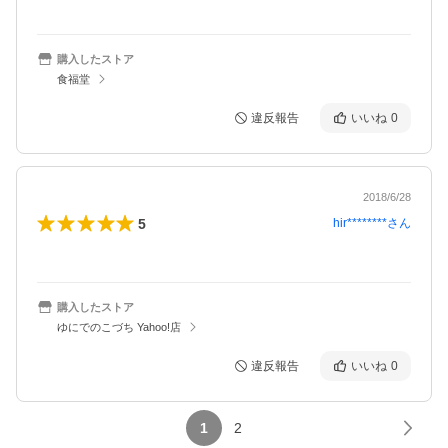
購入したストア
食福堂
違反報告
いいね
0
2018/6/28
5
hir********
さん
購入したストア
ゆにでのこづち Yahoo!店
違反報告
いいね
0
1
2