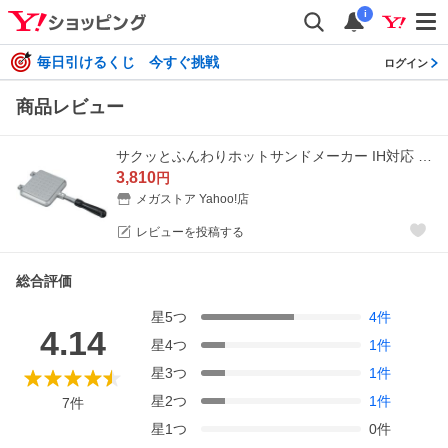
i
毎日引けるくじ 今すぐ挑戦
ログイン
商品レビュー
サクッとふんわりホットサンドメーカー IH対応 シルバー 6419 コーベック (D) 新生活
3,810
円
メガストア Yahoo!店
レビューを投稿する
総合評価
星
5
つ
4
件
4.14
星
4
つ
1
件
星
3
つ
1
件
星
2
つ
1
件
7
件
星
1
つ
0
件