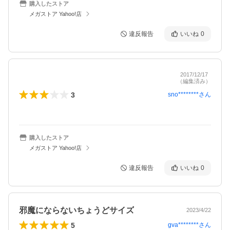
購入したストア
メガストア Yahoo!店
違反報告
いいね
0
2017/12/17
（編集済み）
3
sno********
さん
購入したストア
メガストア Yahoo!店
違反報告
いいね
0
邪魔にならないちょうどサイズ
2023/4/22
5
gva********
さん