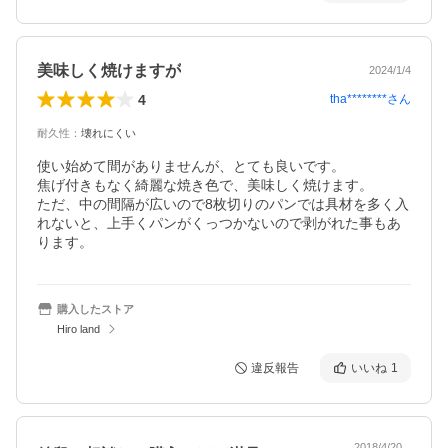
美味しく焼けますが
2024/1/4
4
tha********
さん
耐久性
：
壊れにくい
使い始めて間がありませんが、とても良いです。

焦げ付きもなく綺麗な焼き色で、美味しく焼けます。

ただ、中の間隔が広いので8枚切りのパンでは具材を多く入
れないと、上手くパンがくっつかないので剥がれた事もあ
ります。
購入したストア
Hiro land
違反報告
いいね
1
2018/4/20