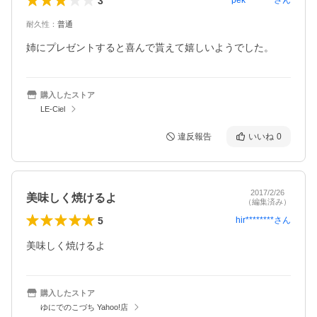
3
pek********
さん
耐久性
：
普通
姉にプレゼントすると喜んで貰えて嬉しいようでした。
購入したストア
LE-Ciel
違反報告
いいね
0
2017/2/26
美味しく焼けるよ
（編集済み）
5
hir********
さん
美味しく焼けるよ
購入したストア
ゆにでのこづち Yahoo!店