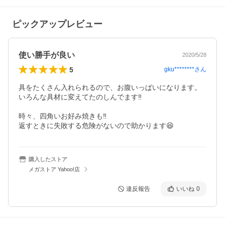
ピックアップレビュー
使い勝手が良い
2020/5/28
5
gku********
さん
具をたくさん入れられるので、お腹いっぱいになります。

いろんな具材に変えてたのしんでます‼️

時々、四角いお好み焼きも‼️

返すときに失敗する危険がないので助かります😆
購入したストア
メガストア Yahoo!店
違反報告
いいね
0