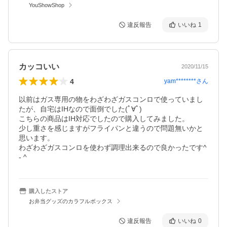
YouShowShop
違反報告
いいね
1
カッコいい
2020/11/15
4
yam********
さん
以前はガス専用の物をわざわざガスコンロで使っていまし
たが、自宅はIHなので面倒でした(ﾟ∀ﾟ)

こちらの商品はIH対応でしたので購入してみました。

少し重さを感じますがフライパンと違うので問題無いかと
思います。

わざわざガスコンロを使わず調理出来るので良かったです^ 
- ^
購入したストア
お弁当グッズのカラフルボックス
違反報告
いいね
0