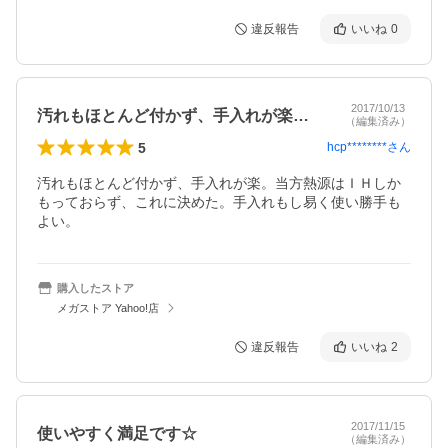
違反報告
いいね
0
2017/10/13
汚れもほとんど付かず、手入れが楽。当方…
（編集済み）
5
hcp********
さん
汚れもほとんど付かず、手入れが楽。当方熱源はＩＨしか
もっておらず、これに決めた。手入れもし易く使い勝手も
よい。
購入したストア
メガストア Yahoo!店
違反報告
いいね
2
2017/11/15
使いやすく満足です☆
（編集済み）