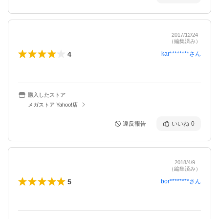
2017/12/24
（編集済み）
4
kar********
さん
購入したストア
メガストア Yahoo!店
違反報告
いいね
0
2018/4/9
（編集済み）
5
bor********
さん