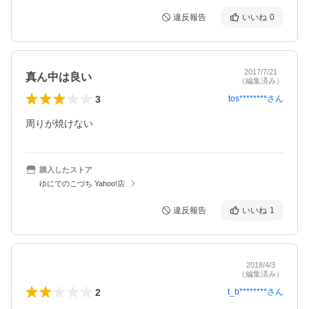
違反報告
いいね
0
2017/7/21
真ん中は良い
（編集済み）
3
tos********
さん
周りが焼けない
購入したストア
ゆにでのこづち Yahoo!店
違反報告
いいね
1
2018/4/3
（編集済み）
2
t_b********
さん