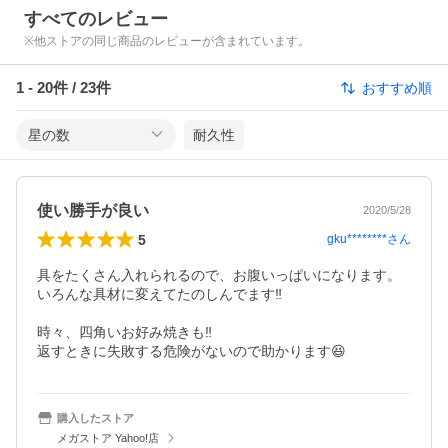
すべてのレビュー
※他ストアの同じ商品のレビューが含まれています。
1
-
20
件 /
23
件
おすすめ順
星の数
耐久性
使い勝手が良い
2020/5/28
5
gku********
さん
具をたくさん入れられるので、お腹いっぱいになります。

いろんな具材に変えてたのしんでます‼️

時々、四角いお好み焼きも‼️

返すときに失敗する危険がないので助かります😆
購入したストア
メガストア Yahoo!店