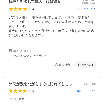
値段と相談して購入、ほぼ満足
（編集済み）
4
tat********
さん
ガス直火用とIH用を併用しています。両者を比較すると、
こちらは真ん中に仕切りがないので全体がふんわりと焼き
あがります。

直火のほうがカリッと仕上がり、IH用は中身を多めに詰込
むとおいしくなります。
購入したストア
ゆにでのこづち Yahoo!店
違反報告
いいね
1
外側が残念ながらすぐに汚れてしまって、…
2021/11/11
4
mar********
さん
耐久性
：
普通