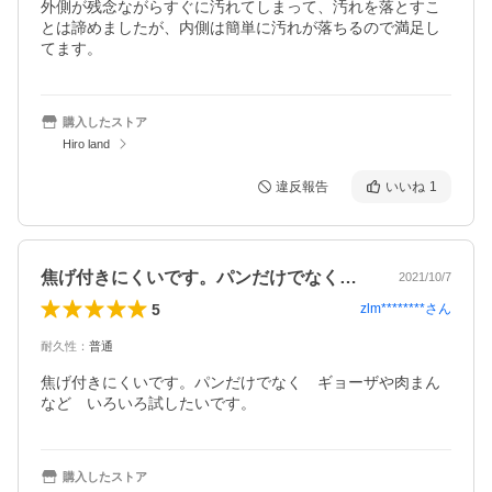
外側が残念ながらすぐに汚れてしまって、汚れを落とすこ
とは諦めましたが、内側は簡単に汚れが落ちるので満足し
てます。
購入したストア
Hiro land
違反報告
いいね
1
焦げ付きにくいです。パンだけでなくギョ…
2021/10/7
5
zlm********
さん
耐久性
：
普通
焦げ付きにくいです。パンだけでなく　ギョーザや肉まん
など　いろいろ試したいです。
購入したストア