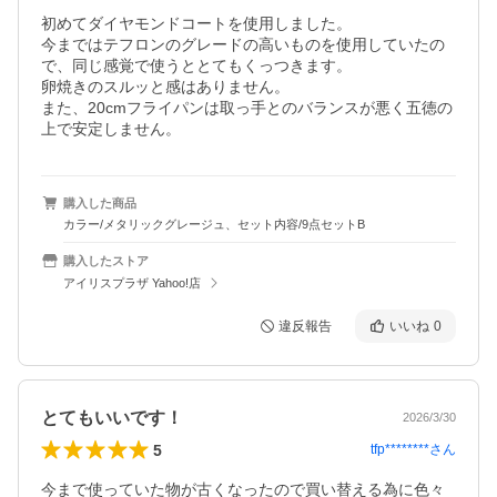
初めてダイヤモンドコートを使用しました。

今まではテフロンのグレードの高いものを使用していたの
で、同じ感覚で使うととてもくっつきます。

卵焼きのスルッと感はありません。

また、20cmフライパンは取っ手とのバランスが悪く五徳の
上で安定しません。
購入した商品
カラー/メタリックグレージュ、セット内容/9点セットB
購入したストア
アイリスプラザ Yahoo!店
違反報告
いいね
0
とてもいいです！
2026/3/30
5
tfp********
さん
今まで使っていた物が古くなったので買い替える為に色々