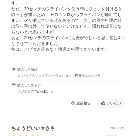
す。

ただ、20センチのフライパンを使う時に取っ手を付けると
取っ手が重いため、IHのコンロからフライパンが離れてし
まい、火が消えている時があるので、少しの量の料理の時
は取っ手は外して使わないといけません。慣れれば苦にな
らないとは思いますが…

あと、20センチのフライパンにも蓋が欲しいと思い星は4つ
とさせていただきました。

後は、こげつき等もなく快適に料理できています。
購入した商品
カラー/メタリックグレージュ、セット内容/9点セットA
購入したストア
メガストア Yahoo!店
違反報告
いいね
0
ちょうどいい大きさ
2026/3/31