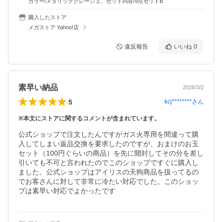
カラー/メタリックグレージュ、セット内容/9点セットB
購入したストア
メガストア Yahoo!店
違反報告
いいね
0
素早い納品
2026/3/2
5
kcj********
さん
※本文にストアに関するコメントが含まれています。
公式ショップで注文したんですがガス火専用を間違って購
入してしまい返品交換を要求したのですが、おまけのお玉
セット（100円ぐらいの商品）を先に開封してその分を差し
引いても不可と言われたのでこのショップですぐに購入し
ました。公式ショップはアイリスの天狗商品を扱ってるの
でお客さんに対して非常に冷たい対応でした。このショッ
プは素早い対応でよかったです