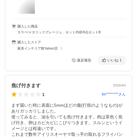
購入した商品
カラー/メタリックグレージュ、セット内容/9点セットB
購入したストア
家具インテリア館Yahoo!店
違反報告
いいね
1
焦げ付きます
2026/4/4
1
tor********
さん
まず届いた時に表面に5mmほどの傷(打痕のようなもの)が
ありガッカリしました。

使ってみると、油を引いても焦げ付きます。肉は茶色く焦
げ付き、卵はカピカピにこびりつきます。スルンというイ
メージとは程遠いです。

これまで数年アイリスオーヤマ取っ手の取れるフライパン