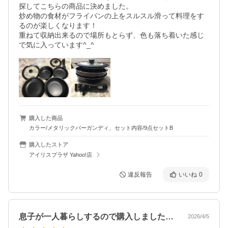
探してこちらの商品に決めました。

炒め物の食材がフライパンの上をスルスル滑って料理をす
るのが楽しくなります！

重ねて収納出来るので場所もとらず、色も落ち着いた感じ
で気に入っています^_^
購入した商品
カラー/メタリックバーガンディ、セット内容/9点セットB
購入したストア
アイリスプラザ Yahoo!店
違反報告
いいね
0
息子が一人暮らしするので購入しました私…
2026/4/5