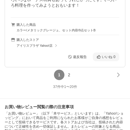
ろ料理を作ってみようとおもいます！
購入した商品
カラー/メタリックグレージュ、セット内容/9点セットB
購入したストア
アイリスプラザ Yahoo!店
違反報告
いいね
0
1
2
37
件中
1
〜
20
件
お買い物レビュー閲覧の際の注意事項
「お買い物レビュー」（以下「本サービス」といいます）は、「Yahoo!ショ
ッピング」において商品をご利用になられたお客様がご自身の感想をレビュ
ーとして投稿できるサービスです。各ストアおよび当社は、投稿された内容
について正確性を含め一切保証しません。またレビューの対象となる商品、