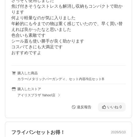
さっそく使用しました

焦げ付きそうなストレスも解消し収納もコンパクトで助か
ります

何より軽量なのが気に入りました

年齢的にも今までの物は重く感じていたので、早く買い替
えれば良かったなと思いました

色合いも素敵です

シール蓋も使い勝手が良く助かります

コスパてきにも大満足です

おすすめですよ
購入した商品
カラー/メタリックバーガンディ、セット内容/9点セットB
購入したストア
アイリスプラザ Yahoo!店
違反報告
いいね
0
フライパンセットお得！
2026/5/10