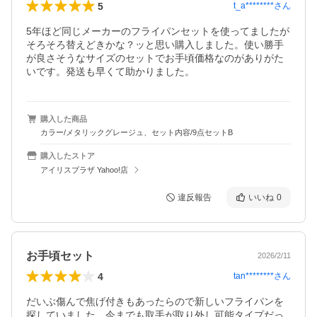
5
t_a********
さん
5年ほど同じメーカーのフライパンセットを使ってましたが
そろそろ替えどきかな？ッと思い購入しました。使い勝手
が良さそうなサイズのセットでお手頃価格なのがありがた
いです。発送も早くて助かりました。
購入した商品
カラー/メタリックグレージュ、セット内容/9点セットB
購入したストア
アイリスプラザ Yahoo!店
違反報告
いいね
0
お手頃セット
2026/2/11
4
tan********
さん
だいぶ傷んで焦げ付きもあったらので新しいフライパンを
探していました。今までも取手が取り外し可能タイプだっ