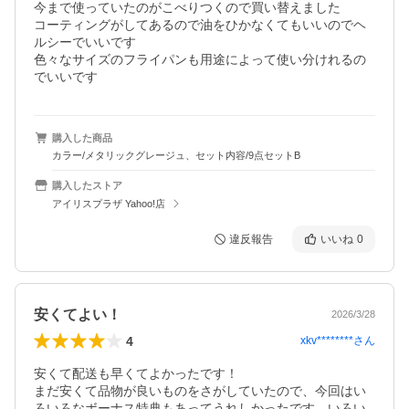
今まで使っていたのがこべりつくので買い替えました

コーティングがしてあるので油をひかなくてもいいのでヘ
ルシーでいいです

色々なサイズのフライパンも用途によって使い分けれるの
でいいです
購入した商品
カラー/メタリックグレージュ、セット内容/9点セットB
購入したストア
アイリスプラザ Yahoo!店
違反報告
いいね
0
安くてよい！
2026/3/28
4
xkv********
さん
安くて配送も早くてよかったです！

まだ安くて品物が良いものをさがしていたので、今回はい
ろいろなボーナス特典もあってうれしかったです。いろい