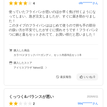
4
ofo********
さん
使っていたフライパンが思いのほか早く焦げ付くようにな
ってしまい、急ぎ注文しましたが、すぐに届き助かりまし
た！

このタイプのフライパンははじめて使うので持ち手の部分
の扱い方が不安でしたがすぐに慣れそうです！フライパン2
つに鍋と蓋もセットされてて、お買い得だと思いました！
購入した商品
カラー/メタリックバーガンディ、セット内容/9点セットB
購入したストア
アイリスプラザ Yahoo!店
違反報告
いいね
0
くっつく&バランスが悪い
2026/6/11
2
bbq********
さん