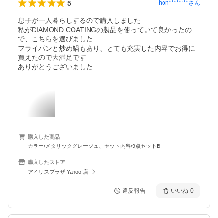
5
hon********
さん
息子が一人暮らしするので購入しました

私がDIAMOND COATINGの製品を使っていて良かったの
で、こちらを選びました

フライパンと炒め鍋もあり、とても充実した内容でお得に
買えたので大満足です

ありがとうございました
購入した商品
カラー/メタリックグレージュ、セット内容/9点セットB
購入したストア
アイリスプラザ Yahoo!店
違反報告
いいね
0