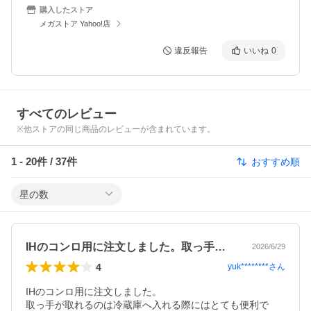
購入したストア
メガストア Yahoo!店
違反報告
いいね
0
すべてのレビュー
※他ストアの同じ商品のレビューが含まれています。
1
-
20
件 /
37
件
おすすめ順
星の数
IHのコンロ用に注文しました。取っ手が…
2026/6/29
4
yuk********
さん
IHのコンロ用に注文しました。

取っ手が取れるのは冷蔵庫へ入れる際にはとても便利で