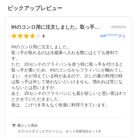
ピックアップレビュー
IHのコンロ用に注文しました。取っ手が…
2026/6/29
4
yuk********
さん
IHのコンロ用に注文しました。

取っ手が取れるのは冷蔵庫へ入れる際にはとても便利で
す。

ただ、20センチのフライパンを使う時に取っ手を付けると
取っ手が重いため、IHのコンロからフライパンが離れてし
まい、火が消えている時があるので、少しの量の料理の時
は取っ手は外して使わないといけません。慣れれば苦にな
らないとは思いますが…

あと、20センチのフライパンにも蓋が欲しいと思い星は4つ
とさせていただきました。

後は、こげつき等もなく快適に料理できています。
購入した商品
カラー/メタリックグレージュ、セット内容/9点セットA