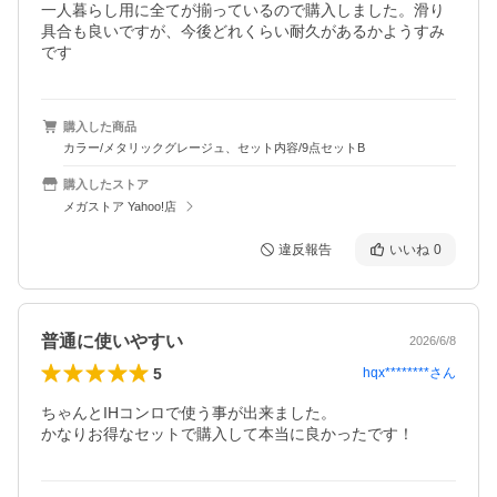
一人暮らし用に全てが揃っているので購入しました。滑り
具合も良いですが、今後どれくらい耐久があるかようすみ
です
購入した商品
カラー/メタリックグレージュ、セット内容/9点セットB
購入したストア
メガストア Yahoo!店
違反報告
いいね
0
普通に使いやすい
2026/6/8
5
hqx********
さん
ちゃんとIHコンロで使う事が出来ました。

かなりお得なセットで購入して本当に良かったです！