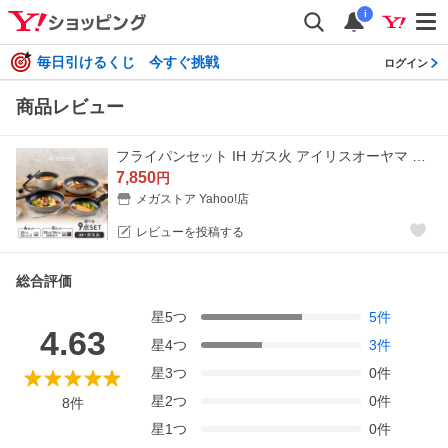
i
毎日引けるくじ 今すぐ挑戦
ログイン
商品レビュー
フライパンセット IH ガス火 アイリスオーヤマ フライパン 鍋 ハンドル 取っ手が取れる 高耐久4層構造 ダイヤモンドコート 9点 IPDCI-T9S *
7,850
円
メガストア Yahoo!店
レビューを投稿する
総合評価
星
5
つ
5
件
4.63
星
4
つ
3
件
星
3
つ
0
件
星
2
つ
0
件
8
件
星
1
つ
0
件