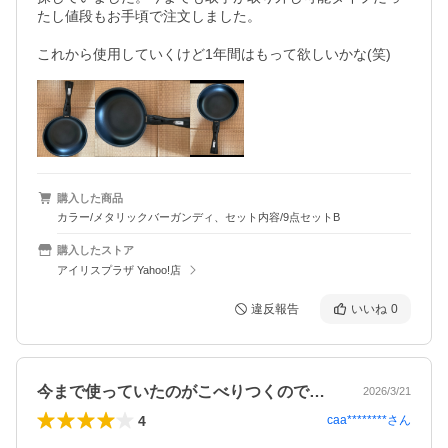
たし値段もお手頃で注文しました。

これから使用していくけど1年間はもって欲しいかな(笑)
購入した商品
カラー/メタリックバーガンディ、セット内容/9点セットB
購入したストア
アイリスプラザ Yahoo!店
違反報告
いいね
0
今まで使っていたのがこべりつくので買い…
2026/3/21
4
caa********
さん