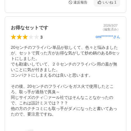
違反報告
いいね
1
2026/3/27
お得なセットです
（編集済み）
3
omi********
さん
20センチのフライパン単品が欲しくて、色々と悩みました
が、セットで買った方がお得な気がして炒め鍋のあるBセッ
トにしました。

でも勘違いしていて、２０センチのフライパン用の蓋が無
いことに気が付きました。

コンパクトにしまえるのは良いと思います。

その後、20センチのフライパンをガス火で使用したとこ
ろ、取っ手が過熱で異臭～

同じサイズのティ〇ァール社ではそんなことなかったの
で、これは設計ミスでは？？？

他の方のクチコミにも取っ手がダメになったと書いてあっ
たので、要注意ですね。