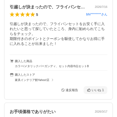
引越しが決まったので、フライパンセット…
2026/7/16
5
bhi********
さん
引越しが決まったので、フライパンセットをお安く手に入
れたいと思って探していたところ、身内に勧められてこち
らをチェック。

期限付きのポイントとクーポンを駆使してかなりお得に手
に入れることが出来ました！
購入した商品
カラー/メタリックバーガンディ、セット内容/9点セットB
購入したストア
家具インテリア館Yahoo!店
違反報告
いいね
1
お手頃価格でありがたい
2026/3/17