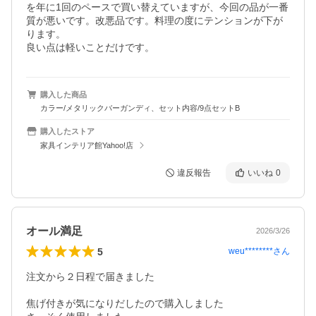
を年に1回のペースで買い替えていますが、今回の品が一番
質が悪いです。改悪品です。料理の度にテンションが下が
ります。

良い点は軽いことだけです。
購入した商品
カラー/メタリックバーガンディ、セット内容/9点セットB
購入したストア
家具インテリア館Yahoo!店
違反報告
いいね
0
オール満足
2026/3/26
5
weu********
さん
注文から２日程で届きました

焦げ付きが気になりだしたので購入しました
