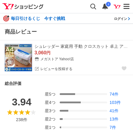
i
毎日引けるくじ 今すぐ挑戦
ログイン
商品レビュー
シュレッダー 家庭用 手動 クロスカット 卓上 アイリスオーヤマ ハンドシュレッダー コンパクト 小さい CD DVD カード セキュリティ対策 H1ME 新生活
3,060
円
メガストア Yahoo!店
レビューを投稿する
総合評価
星
5
つ
74
件
3.94
星
4
つ
103
件
星
3
つ
41
件
星
2
つ
13
件
238
件
星
1
つ
7
件