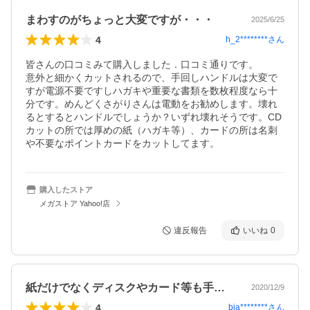
まわすのがちょっと大変ですが・・・
2025/6/25
4
h_2********
さん
皆さんの口コミみて購入しました．口コミ通りです。

意外と細かくカットされるので、手回しハンドルは大変で
すが電源不要ですしハガキや重要な書類を数枚程度なら十
分です。めんどくさがりさんは電動をお勧めします。壊れ
るとするとハンドルでしょうか？いずれ壊れそうです。CD
カットの所では厚めの紙（ハガキ等）、カードの所は名刺
や不要なポイントカードをカットしてます。
購入したストア
メガストア Yahoo!店
違反報告
いいね
0
紙だけでなくディスクやカード等も手動で…
2020/12/9
4
bia********
さん