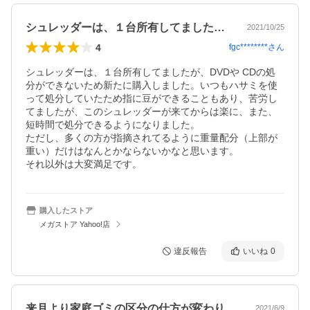
シュレッダーは、１台所有してましたが、…
2021/10/25
4
fgc********
さん
シュレッダーは、１台所有してましたが、DVDや CDの処
分ができないため新たに購入しました。いつもハサミを使
って処分していたため指に豆ができることもあり、苦労し
てましたが、このシュレッダーが来てからは楽に、また、
短時間で処分できるようになりました。

ただし、多くの方が指摘されてるように重量配分（上部が
重い）だけはなんとかならないかなと思います。

それ以外は大変満足です。
購入したストア
メガストア Yahoo!店
違反報告
いいね
0
来月より家庭ゴミの区分の仕方が変わり、…
2021/6/9