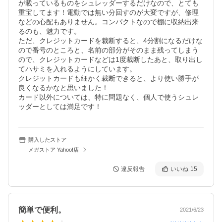
が載っているものをシュレッダーするだけなので、とても
重宝してます！電動では無い分回すのが大変ですが、修理
などの心配もありません。コンパクトなので棚に収納出来
るのも、魅力です。

ただ、クレジットカードを裁断すると、4分割になるだけな
ので番号のところと、名前の部分がそのまま残ってしまう
ので、クレジットカードなどは1度裁断したあと、取り出し
てハサミを入れるようにしています。

クレジットカードも細かく裁断できると、より使い勝手が
良くなるかなと思いました！

カード以外については、特に問題なく、個人で使うシュレ
ッダーとしては満足です！
購入したストア
メガストア Yahoo!店
違反報告
いいね
15
簡単で便利。
2021/6/23