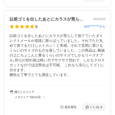
以前ゴミを出したあとにカラスが荒らして…
2022/2/20
5
yos********
さん
以前ゴミを出したあとにカラスが荒らして捨てていたダイ
レクトメールが道路に散らばっていました。それでただ丸
めて捨てるだけじゃイカン！と実感。それで玄関に置ける
くらいのサイズのものを探していました。この商品は､靴箱
の上にちょこんと乗るくらいのサイズでしかもリーズナブ
ル｡肝心の切れ味は軽い力でサクサク切れて、しかもクロス
カットなのでほぼ再生は不可能。 これなら安心してゴミに
出せます。

梱包も丁寧でとても満足しています。
購入したストア
メガストア Yahoo!店
違反報告
いいね
4