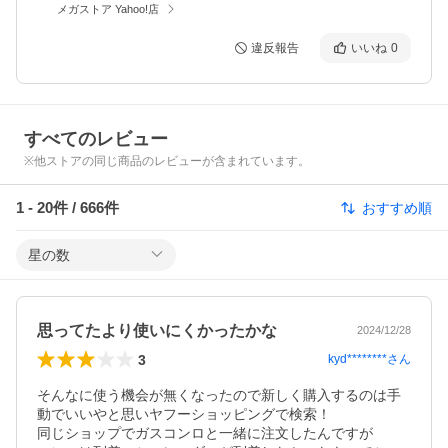
メガストア Yahoo!店
違反報告
いいね
0
すべてのレビュー
※他ストアの同じ商品のレビューが含まれています。
1
-
20
件 /
666
件
おすすめ順
星の数
思ってたより使いにくかったかな
2024/12/28
3
kyd********
さん
そんなに使う機会が無くなったので新しく購入するのは手
動でいいやと思いヤフーショッピングで検索！

同じショップでガスコンロと一緒に注文したんですが
