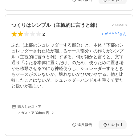
つくりはシンプル（主観的に言うと雑）
2020/5/18
2
a_v********
さん
ふた（上部のシュレッダーする部分）と、本体「下部のシ
ュレッダーされた紙が溜まるケース部分）の作りがシンプ
ル（主観的に言うと雑）すぎる。何が雑かと言うと、文字
通り「ふたを本体に置くだけ」のため、使うために置き場
から移動させるのにも神経使うし、シュレッダーするとき
もケースがズレないか、壊れないかひやひやする。他と比
較したことはないが、シュレッダーハンドルも重くて妻だ
と扱いが難しい。
購入したストア
メガストア Yahoo!店
違反報告
いいね
1