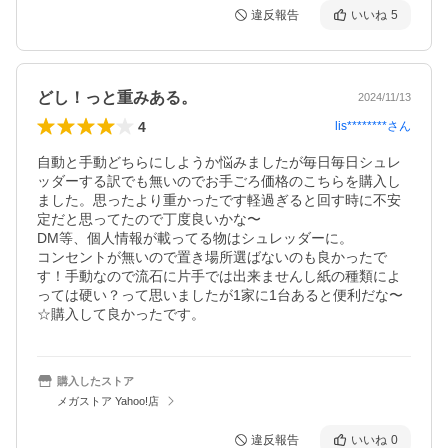
違反報告
いいね
5
どし！っと重みある。
2024/11/13
4
lis********
さん
自動と手動どちらにしようか悩みましたが毎日毎日シュレ
ッダーする訳でも無いのでお手ごろ価格のこちらを購入し
ました。思ったより重かったです軽過ぎると回す時に不安
定だと思ってたので丁度良いかな〜

DM等、個人情報が載ってる物はシュレッダーに。

コンセントが無いので置き場所選ばないのも良かったで
す！手動なので流石に片手では出来ませんし紙の種類によ
っては硬い？って思いましたが1家に1台あると便利だな〜
☆購入して良かったです。
購入したストア
メガストア Yahoo!店
違反報告
いいね
0