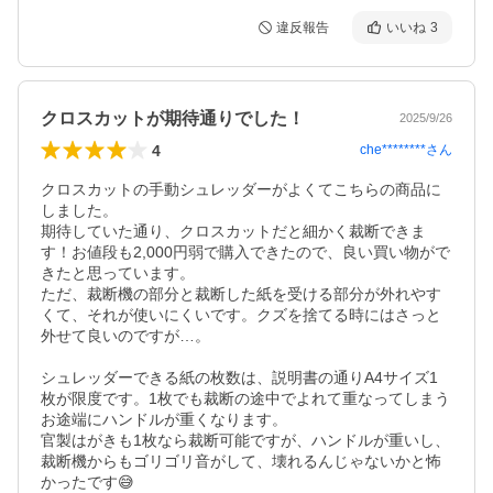
違反報告
いいね
3
クロスカットが期待通りでした！
2025/9/26
4
che********
さん
クロスカットの手動シュレッダーがよくてこちらの商品に
しました。

期待していた通り、クロスカットだと細かく裁断できま
す！お値段も2,000円弱で購入できたので、良い買い物がで
きたと思っています。

ただ、裁断機の部分と裁断した紙を受ける部分が外れやす
くて、それが使いにくいです。クズを捨てる時にはさっと
外せて良いのですが…。

シュレッダーできる紙の枚数は、説明書の通りA4サイズ1
枚が限度です。1枚でも裁断の途中でよれて重なってしまう
お途端にハンドルが重くなります。

官製はがきも1枚なら裁断可能ですが、ハンドルが重いし、
裁断機からもゴリゴリ音がして、壊れるんじゃないかと怖
かったです😅
