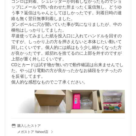
コンロは到着、シュレッダーが到着しなかったものでショ
ップにメールで問い合わせた所まったく返信無し、どうゆ
う事？返信はちゃんとしてほしかったです。到着日時の連
絡も無く翌日無事到着しました。

ダンボールに穴が開いていた事が気になりましたが、中の
梱包はしっかりしてました。

早速使ってみました紙を投入口に入れてハンドルを回すの
ですが、しっかり上の方を押さえないと本体じたい動いて
回しにくいです。個人的には紙はもう少し細かくなった方
が良かったです。紙切れを捨てるのに上部を外すのですが
上部が重く外しにくいです。

CDとカードは試す物が無いので動作確認は出来ませんでし
た。やっぱり電動の方が良かったかなお値段をケチったの
を反省してます。

購入したストア
メガストア Yahoo!店