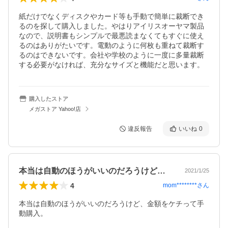
紙だけでなくディスクやカード等も手動で簡単に裁断でき
るのを探して購入しました。やはりアイリスオーヤマ製品
なので、説明書もシンプルで最悪読まなくてもすぐに使え
るのはありがたいです。電動のように何枚も重ねて裁断す
るのはできないです。会社や学校のように一度に多量裁断
する必要がなければ、充分なサイズと機能だと思います。
購入したストア
メガストア Yahoo!店
違反報告
いいね
0
本当は自動のほうがいいのだろうけど、金…
2021/1/25
4
mom********
さん
本当は自動のほうがいいのだろうけど、金額をケチって手
動購入。
