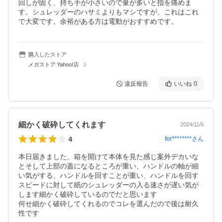
回しが固く、持ち手が小さいので量が多いと指を痛めま
す。シュレッダーのハサミよりもマシですが、これはこれ
で大変です。余裕がある方は電動がおすすめです。
購入したストア
メガストア Yahoo!店
違反報告
いいね
0
細かく破砕してくれます
2024/11/5
4
for********
さん
本日届きました、箱を開けて本体を見た感じ案外デカいな
とそして上部の蓋になるところが重い、ハンドルの軸が細
い気がする、ハンドルを回すことが重い、ハンドルを回す
スピードに対して紙のシュレッダーの入る速さが遅い気が
します細かく破砕しているのでだと思います

何せ細かく破砕してくれるのでコレを選んだので後は耐久
性です