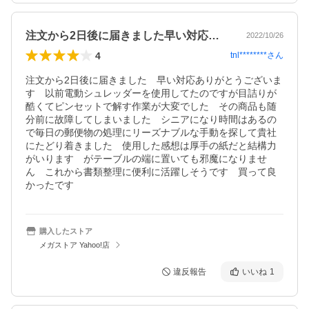
注文から2日後に届きました早い対応あり…
2022/10/26
4
tnl********
さん
注文から2日後に届きました　早い対応ありがとうございま
す　以前電動シュレッダーを使用してたのですが目詰りが
酷くてピンセットで解す作業が大変でした　その商品も随
分前に故障してしまいました　シニアになり時間はあるの
で毎日の郵便物の処理にリーズナブルな手動を探して貴社
にたどり着きました　使用した感想は厚手の紙だと結構力
がいります　がテーブルの端に置いても邪魔になりませ
ん　これから書類整理に便利に活躍しそうです　買って良
かったです
購入したストア
メガストア Yahoo!店
違反報告
いいね
1