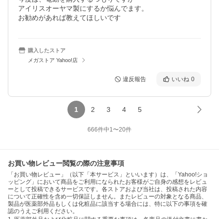
アイリスオーヤマ製にするか悩んでます。

お勧めがあれば教えてほしいです
購入したストア
メガストア Yahoo!店
違反報告
いいね
0
1
2
3
4
5
666
件中
1
〜
20
件
お買い物レビュー閲覧の際の注意事項
「お買い物レビュー」（以下「本サービス」といいます）は、「Yahoo!ショ
ッピング」において商品をご利用になられたお客様がご自身の感想をレビュ
ーとして投稿できるサービスです。各ストアおよび当社は、投稿された内容
について正確性を含め一切保証しません。またレビューの対象となる商品、
製品が医薬部外品もしくは化粧品に該当する場合には、特に以下の事項を確
認のうえご利用ください。