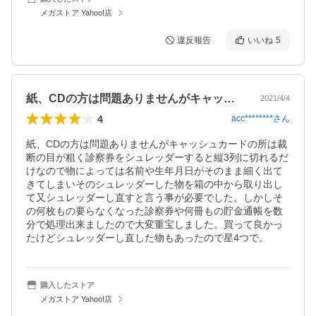
メガストア Yahoo!店
違反報告
いいね
5
紙、CDの方は問題ありませんがキャッシ…
2021/4/4
4
acc********
さん
紙、CDの方は問題ありませんがキャッシュカードの所は裁
断の目が粗く診察券をシュレッダーすると縦3列に切れるだ
けなので物によっては名前や生年月日がそのまま細く出て
きてしまいそのシュレッダーした物を箱の中から取り出し
て又シュレッダーし直すと言う事が必要でした。しかしそ
の何枚もの要らなくなった診察券や何冊もの貯金通帳を数
分で処理出来ましたので大変重宝しました。買って良かっ
たけどシュレッダーし直した物もあったので星4つで。
購入したストア
メガストア Yahoo!店