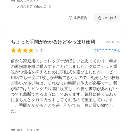
購入したストア
メガストア Yahoo!店
違反報告
いいね
3
ちょっと手間がかかるけどやっぱり便利
2021/1/30
4
bam********
さん
前から家庭用のシュレッダーがほしいと思っており、年末
の断捨離を機に購入することにしました。クロスカット重
視かつ価格を抑えるために手動式を選びましたが、コピー
用紙でも一度に1枚しか裁断できないので、処分したい枚数
が多いが多い時は、それなりの時間と体力が必要です。我
が家ではリビングの片隅に設置し、不要な書類があればい
つでも裁断できるようにしてあります。気軽に使えるわり
にきちんとクロスカットしてくれるので重宝しています
し、手間がかかることを差し引いても、良い買い物でし
た。
購入したストア