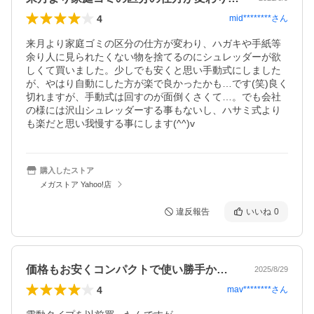
4
mid********
さん
来月より家庭ゴミの区分の仕方が変わり、ハガキや手紙等
余り人に見られたくない物を捨てるのにシュレッダーが欲
しくて買いました。少しでも安くと思い手動式にしました
が、やはり自動にした方が楽で良かったかも…です(笑)良く
切れますが、手動式は回すのが面倒くさくて…。でも会社
の様には沢山シュレッダーする事もないし、ハサミ式より
も楽だと思い我慢する事にします(^^)v
購入したストア
メガストア Yahoo!店
違反報告
いいね
0
価格もお安くコンパクトで使い勝手か良い
2025/8/29
4
mav********
さん