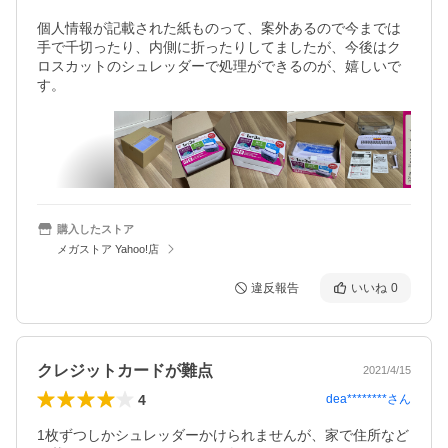
個人情報が記載された紙ものって、案外あるので今までは
手で千切ったり、内側に折ったりしてましたが、今後はク
ロスカットのシュレッダーで処理ができるのが、嬉しいで
す。
購入したストア
メガストア Yahoo!店
違反報告
いいね
0
クレジットカードが難点
2021/4/15
4
dea********
さん
1枚ずつしかシュレッダーかけられませんが、家で住所など