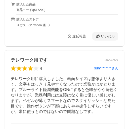
購入した商品
商品コード/[517209]
購入したストア
メガストア Yahoo!店
違反報告
いいね
0
テレワーク用です
2022/2/27
4
sun********
さん
テレワーク用に購入しました。画面サイズは想像より大き
く、文字もはっきり見やすくなったので業務がはかどりま
す。ブルーライト軽減機能をONにすると色味がやや黄色く
なりますが、業務利用には支障はなく目に優しい感じがし
ます。ベゼルが薄くスマートなのでスタイリッシュな見た
目です。操作ボタンが下部にありやや操作しずらいです
が、常に使うものではないので問題なしです。