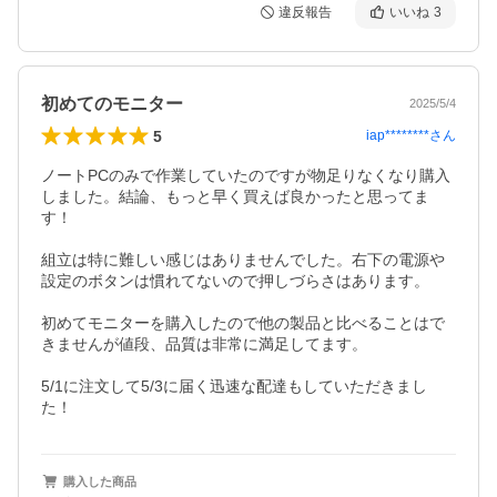
違反報告
いいね
3
初めてのモニター
2025/5/4
5
iap********
さん
ノートPCのみで作業していたのですが物足りなくなり購入
しました。結論、もっと早く買えば良かったと思ってま
す！

組立は特に難しい感じはありませんでした。右下の電源や
設定のボタンは慣れてないので押しづらさはあります。

初めてモニターを購入したので他の製品と比べることはで
きませんが値段、品質は非常に満足してます。

5/1に注文して5/3に届く迅速な配達もしていただきまし
た！
購入した商品