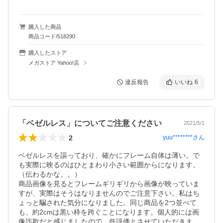
購入した商品
商品コード/518290
購入したストア
メガストア Yahoo!店
違反報告
いいね
6
「ベゼルレス」についてご注意ください
2021/5/1
2
yuu********
さん
ベゼルレスを謳っており、確かにフレーム自体は薄い。で
も実際に映るのはひとまわり小さい範囲からになります。
（伝わるかな。。）

商品画像を見るとフレームギリギリから画像が映っていま
すが、実際はそうはなりませんのでご注意下さい。私はち
ょっと騙された気分になりました。同じ商品を2つ並べて
も、約2cmは黒い枠を跨ぐことになります。個人的には画
像詐欺だと感じましたので、低評価とさせていただきま