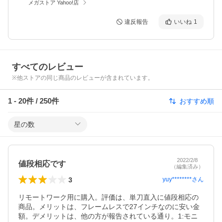
メガストア Yahoo!店
違反報告
いいね
1
すべてのレビュー
※他ストアの同じ商品のレビューが含まれています。
1
-
20
件 /
250
件
おすすめ順
星の数
2022/2/8
値段相応です
（編集済み）
3
yuy********
さん
リモートワーク用に購入。評価は、単刀直入に値段相応の
商品。メリットは、フレームレスで27インチなのに安い金
額。デメリットは、他の方が報告されている通り。1:モニ