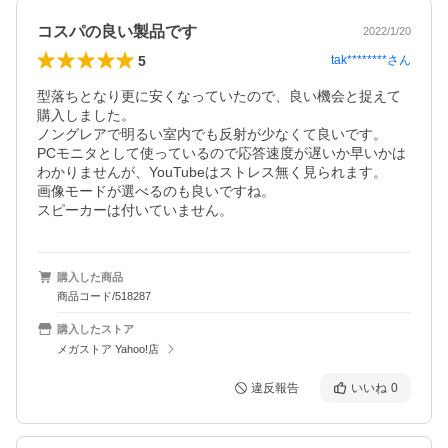
コスパの良い製品です
2022/1/20
5
tak********
さん
型落ちとなり更に安くなっていたので、良い機会と捉えて
購入しました。

ノングレアで明るい室内でも反射が少なくて良いです。

PCモニタとして使っているので応答速度が遅いか早いかは
わかりませんが、YouTubeはストレス無く見られます。

画像モードが選べるのも良いですね。

スピーカーは付いていません。
購入した商品
商品コード/518287
購入したストア
メガストア Yahoo!店
違反報告
いいね
0