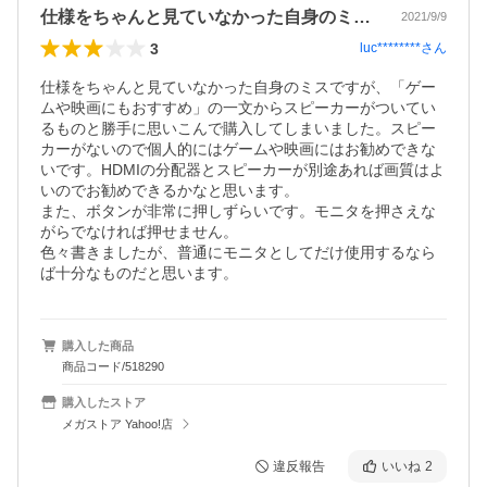
仕様をちゃんと見ていなかった自身のミス…
2021/9/9
3
luc********
さん
仕様をちゃんと見ていなかった自身のミスですが、「ゲー
ムや映画にもおすすめ」の一文からスピーカーがついてい
るものと勝手に思いこんで購入してしまいました。スピー
カーがないので個人的にはゲームや映画にはお勧めできな
いです。HDMIの分配器とスピーカーが別途あれば画質はよ
いのでお勧めできるかなと思います。

また、ボタンが非常に押しずらいです。モニタを押さえな
がらでなければ押せません。

色々書きましたが、普通にモニタとしてだけ使用するなら
ば十分なものだと思います。
購入した商品
商品コード/518290
購入したストア
メガストア Yahoo!店
違反報告
いいね
2