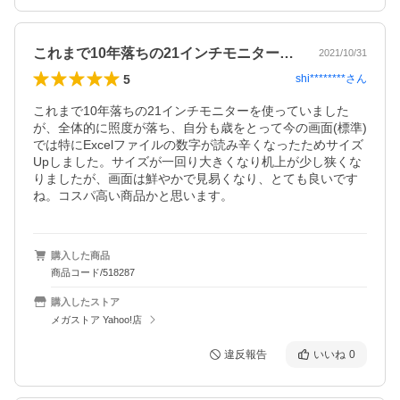
これまで10年落ちの21インチモニター…
2021/10/31
5
shi********
さん
これまで10年落ちの21インチモニターを使っていました
が、全体的に照度が落ち、自分も歳をとって今の画面(標準)
では特にExcelファイルの数字が読み辛くなったためサイズ
Upしました。サイズが一回り大きくなり机上が少し狭くな
りましたが、画面は鮮やかで見易くなり、とても良いです
ね。コスパ高い商品かと思います。
購入した商品
商品コード/518287
購入したストア
メガストア Yahoo!店
違反報告
いいね
0