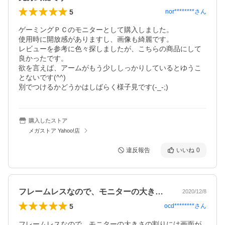
5
nor********
さん
ゲーミングＰＣのモニターとして購入しました。

使用時に開放感がありますし、画像も綺麗です。

レビューを参考に色々探しましたが、こちらの商品にして
良かったです。

欲を言えば、アームがもう少ししっかりしているとゆうこ
とないです(^^)

別でつけるかどうかはしばらく様子見です(-_-;)
購入したストア
メガストア Yahoo!店
違反報告
いいね
0
フレームレスなので、モニターの大きさの…
2020/12/8
5
ocd********
さん
フレームレスなので、モニターの大きさの割りには画面が