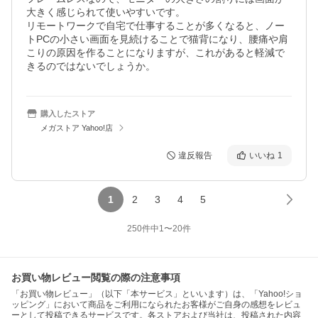
大きく感じられて使いやすいです。

リモートワークで自宅で仕事することが多くなると、ノー
トPCの小さい画面を見続けることで猫背になり、腰痛や肩
こりの原因を作ることになりますが、これがあると軽減で
きるのではないでしょうか。
購入したストア
メガストア Yahoo!店
違反報告
いいね
1
1
2
3
4
5
250
件中
1
〜
20
件
お買い物レビュー閲覧の際の注意事項
「お買い物レビュー」（以下「本サービス」といいます）は、「Yahoo!ショ
ッピング」において商品をご利用になられたお客様がご自身の感想をレビュ
ーとして投稿できるサービスです。各ストアおよび当社は、投稿された内容