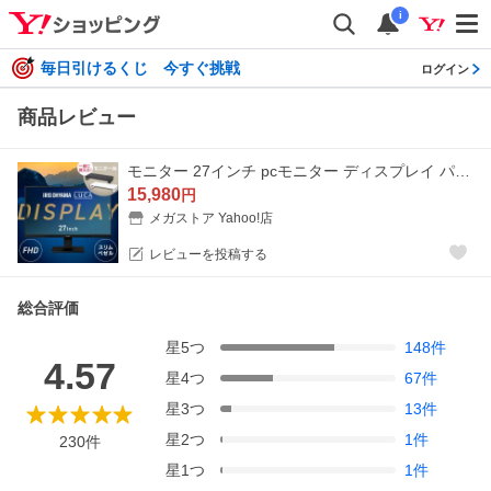
i
毎日引けるくじ 今すぐ挑戦
ログイン
商品レビュー
モニター 27インチ pcモニター ディスプレイ パソコンモニター 新品 hdmi パソコン 液晶モニター フルHD アイリスオーヤマ ILD-D27FHT-B *
15,980
円
メガストア Yahoo!店
レビューを投稿する
総合評価
星
5
つ
148
件
4.57
星
4
つ
67
件
星
3
つ
13
件
星
2
つ
1
件
230
件
星
1
つ
1
件