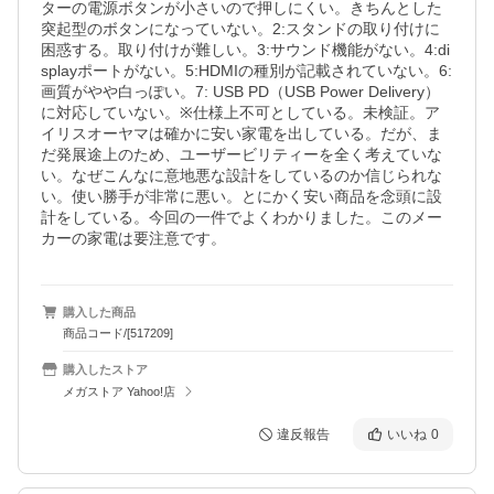
ターの電源ボタンが小さいので押しにくい。きちんとした
突起型のボタンになっていない。2:スタンドの取り付けに
困惑する。取り付けが難しい。3:サウンド機能がない。4:di
splayポートがない。5:HDMIの種別が記載されていない。6:
画質がやや白っぽい。7: USB PD（USB Power Delivery）
に対応していない。※仕様上不可としている。未検証。ア
イリスオーヤマは確かに安い家電を出している。だが、ま
だ発展途上のため、ユーザービリティーを全く考えていな
い。なぜこんなに意地悪な設計をしているのか信じられな
い。使い勝手が非常に悪い。とにかく安い商品を念頭に設
計をしている。今回の一件でよくわかりました。このメー
カーの家電は要注意です。
購入した商品
商品コード/[517209]
購入したストア
メガストア Yahoo!店
違反報告
いいね
0