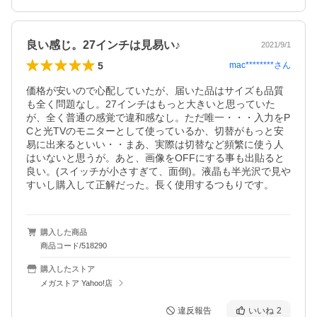
良い感じ。27インチは見易い♪
2021/9/1
5
mac********
さん
価格が安いので心配していたが、届いた品はサイズも品質
も全く問題なし。27インチはもっと大きいと思っていた
が、全く普通の感覚で違和感なし。ただ唯一・・・入力をP
Cと光TVのモニターとして使っているか、切替がもっと安
易に出来るといい・・まあ、実際は切替など頻繁に使う人
はいないと思うが。あと、画像をOFFにする事も出貼ると
良い。(スイッチが小さすぎて、面倒)。液晶も半光沢で見や
すいし購入して正解だった。長く使用するつもりです。
購入した商品
商品コード/518290
購入したストア
メガストア Yahoo!店
違反報告
いいね
2