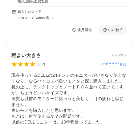
商品/100Hz[107116]
購入したストア
メガストア Yahoo!店
違反報告
いいね
0
程よい大きさ
2022/2/17
4
ken********
さん
現在使ってるDELLの24インチのモニターがいきなり使えな
くなり、なるべくコスパ良いモノをと探し購入しました。

机の上に、デスクトップとノートＰＣを並べて置いてます
が、ちょうどいいサイズです。

画質も以前のモニターに比べうと美しく、目の疲れも感じ
ません。

良いモノを購入したと思います。

あとは、何年使えるか？が問題です。
