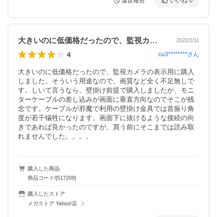
違反報告
いいね
0
大きいのに低価格だったので、監視カメラ…
2022/2/11
4
cu3********
さん
大きいのに低価格だったので、監視カメラの表示用に購入
しました。そういう用途なので、画質など全く不足無しで
す。しいて言うなら、壁掛け前提で購入しましたが、モニ
ターケーブルの差し込みが画面に垂直方向なのでそこが残
念です。ケーブルが邪魔で利用の壁掛け金具では首振り角
度が若干犠牲になります。画面下に抜けるような接続の向
きであれば良かったのですが、買う前にそこまでは読み取
れませんでした。。。。
購入した商品
商品コード/[517209]
購入したストア
メガストア Yahoo!店