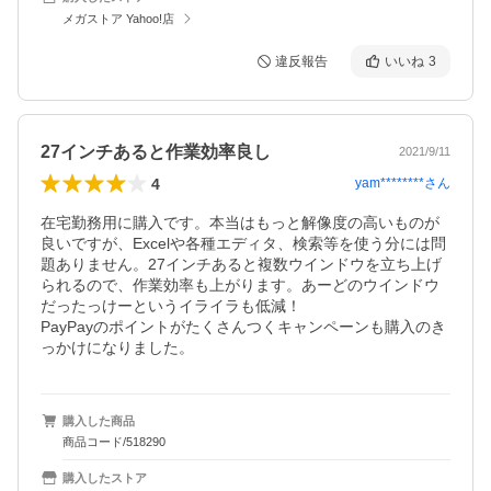
メガストア Yahoo!店
違反報告
いいね
3
27インチあると作業効率良し
2021/9/11
4
yam********
さん
在宅勤務用に購入です。本当はもっと解像度の高いものが
良いですが、Excelや各種エディタ、検索等を使う分には問
題ありません。27インチあると複数ウインドウを立ち上げ
られるので、作業効率も上がります。あーどのウインドウ
だったっけーというイライラも低減！

PayPayのポイントがたくさんつくキャンペーンも購入のき
っかけになりました。
購入した商品
商品コード/518290
購入したストア