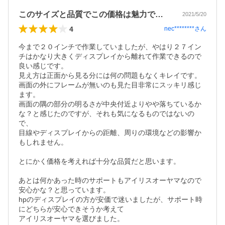
このサイズと品質でこの価格は魅力です。
2021/5/20
4
nec********
さん
今まで２０インチで作業していましたが、やはり２７イン
チはかなり大きくディスプレイから離れて作業できるので
良い感じです。

見え方は正面から見る分には何の問題もなくキレイです。
画面の外にフレームが無いのも見た目非常にスッキリ感じ
ます。

画面の隅の部分の明るさが中央付近よりやや落ちているか
な？と感じたのですが、それも気になるものではないの
で、

目線やディスプレイからの距離、周りの環境などの影響か
もしれません。

とにかく価格を考えれば十分な品質だと思います。

あとは何かあった時のサポートもアイリスオーヤマなので
安心かな？と思っています。

hpのディスプレイの方が安価で迷いましたが、サポート時
にどちらが安心できそうか考えて

アイリスオーヤマを選びました。