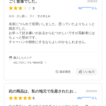
ごく普通でした。
2026/1/6
3
kiy********
さん
食感
：
少し硬い
、
甘さ
：
甘さ控えめ
名前につられて初買いしました。思っていたよりちょっと
残念でした。

お米って好き嫌いがあるからむつかしいですが高齢者には
ちょっと堅めです。

チャーハンや雑炊にするならよいのかもしれません。
購入したストア
ゆにでのこづち Yahoo!店
違反報告
いいね
0
此の商品は、私の地元で生産されたお米な…
2024/5/31
5
pby********
さん