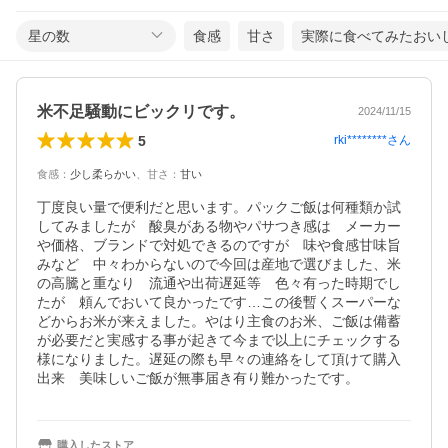
星の数
食感
甘さ
実際に食べてみたおい
米不足騒動にビックリです。
2024/11/15
5
rki********
さん
食感
：
少し柔らかい
、
甘さ
：
甘い
丁度良い量で便利だと思います。パックご飯は何種類か試
してみましたが　酸臭がある物やパサつき感は　メーカー
や価格、ブランドで対処できるのですが　味や食感甘味旨
みなど　中々わからないので今回は産地で選びました、米
の高騰と重なり　流通や出荷遅延等　色々有った時期でし
たが　頼んでおいて良かったです…この後暫くスーパーな
どからお米が来えました。やはり主食のお米、ご飯は備蓄
が必要だと実感する事が起きて今まで以上にチェックする
様になりました。遅延の際も早々の連絡をして頂けて購入
出来　美味しいご飯が無事届き有り難かったです。
購入したストア