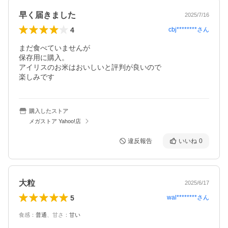
早く届きました
2025/7/16
4
cbj********
さん
まだ食べていませんが

保存用に購入。

アイリスのお米はおいしいと評判が良いので

楽しみです
購入したストア
メガストア Yahoo!店
違反報告
いいね
0
大粒
2025/6/17
5
wal********
さん
食感
：
普通
、
甘さ
：
甘い