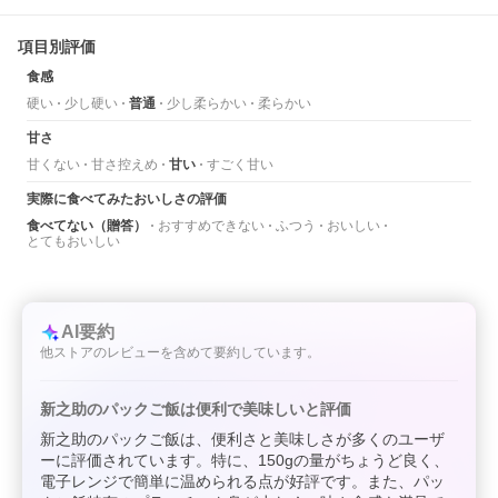
項目別評価
食感
硬い
少し硬い
普通
少し柔らかい
柔らかい
甘さ
甘くない
甘さ控えめ
甘い
すごく甘い
実際に食べてみたおいしさの評価
食べてない（贈答）
おすすめできない
ふつう
おいしい
とてもおいしい
AI要約
他ストアのレビューを含めて要約しています。
新之助のパックご飯は便利で美味しいと評価
新之助のパックご飯は、便利さと美味しさが多くのユーザ
ーに評価されています。特に、150gの量がちょうど良く、
電子レンジで簡単に温められる点が好評です。また、パッ