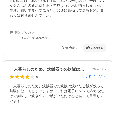
此の商品は、私の地元で生産されたお米なので、一度、パ
ックごはんの新之助も食べて見ようと思い購入しました。
早速、届いて食べて見ると、普通に販売して居るお米と変
わりは有りませんでした。
購入したストア
アイリスプラザ Yahoo!店
違反報告
いいね
0
一人暮らしのため、炊飯器での炊飯は炊い…
2024/10/12
4
y_t********
さん
一人暮らしのため、炊飯器での炊飯は炊いたご飯が残って
無駄になってしまいますが、これは電子レンジで温めるだ
けで美味しい炊き立てご飯がいただけるとあって重宝して
います。