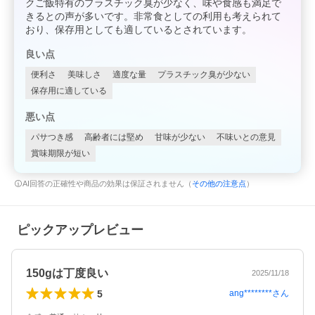
クご飯特有のプラスチック臭が少なく、味や食感も満足で
きるとの声が多いです。非常食としての利用も考えられて
おり、保存用としても適しているとされています。
良い点
便利さ
美味しさ
適度な量
プラスチック臭が少ない
保存用に適している
悪い点
パサつき感
高齢者には堅め
甘味が少ない
不味いとの意見
賞味期限が短い
AI回答の正確性や商品の効果は保証されません（
その他の注意点
）
ピックアップレビュー
150gは丁度良い
2025/11/18
5
ang********
さん