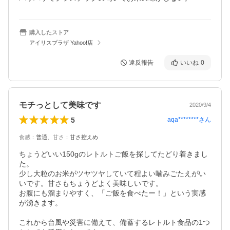
購入したストア
アイリスプラザ Yahoo!店
違反報告
いいね
0
モチっとして美味です
2020/9/4
5
aqa********
さん
食感
：
普通
、
甘さ
：
甘さ控えめ
ちょうどいい150gのレトルトご飯を探してたどり着きまし
た。

少し大粒のお米がツヤツヤしていて程よい噛みごたえがい
いです。甘さもちょうどよく美味しいです。

お腹にも溜まりやすく、「ご飯を食べたー！」という実感
が湧きます。

これから台風や災害に備えて、備蓄するレトルト食品の1つ