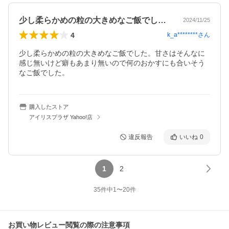
少し柔らかめの粒の大きめなご飯でした。…
2024/11/25
4
k_a********
さん
少し柔らかめの粒の大きめなご飯でした。甘さはそんなに
感じ無いけど癖もあまり無いので何のおかすにも合いそう
なご飯でした。
購入したストア
アイリスプラザ Yahoo!店
違反報告
いいね
0
1
2
35
件中
1
〜
20
件
お買い物レビュー閲覧の際の注意事項