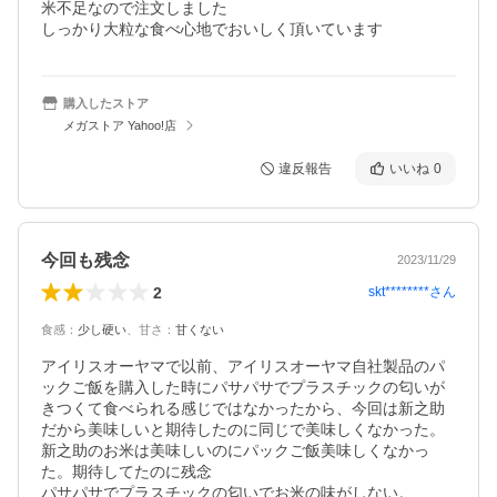
米不足なので注文しました

しっかり大粒な食べ心地でおいしく頂いています
購入したストア
メガストア Yahoo!店
違反報告
いいね
0
今回も残念
2023/11/29
2
skt********
さん
食感
：
少し硬い
、
甘さ
：
甘くない
アイリスオーヤマで以前、アイリスオーヤマ自社製品のパ
ックご飯を購入した時にパサパサでプラスチックの匂いが
きつくて食べられる感じではなかったから、今回は新之助
だから美味しいと期待したのに同じで美味しくなかった。
新之助のお米は美味しいのにパックご飯美味しくなかっ
た。期待してたのに残念

パサパサでプラスチックの匂いでお米の味がしない。