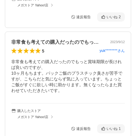
メガストア Yahoo!店
違反報告
いいね
2
非常食も考えての購入だったのでもっと賞…
2023/9/12
5
yuk********
さん
非常食も考えての購入だったのでもっと賞味期限が長けれ
ば良いのですが、

10ヶ月もちます。パックご飯のプラスチック臭さが苦手で
すが、こちらだと気にならず気に入っています。ちょっと
ご飯がすぐに欲しい時に助かります。無くなったらまた買
わせていただきたいです。
購入したストア
メガストア Yahoo!店
違反報告
いいね
1