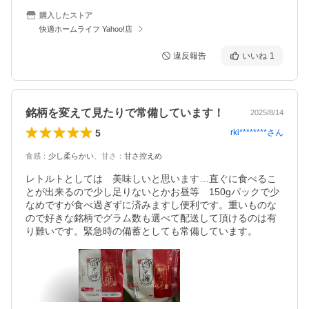
購入したストア
快適ホームライフ Yahoo!店
違反報告
いいね
1
銘柄を変えて見たりで常備しています！
2025/8/14
5
rki********
さん
食感
：
少し柔らかい
、
甘さ
：
甘さ控えめ
レトルトとしては　美味しいと思います…直ぐに食べるこ
とが出来るので少し足りないとかお昼等　150gパックで少
なめですが食べ過ぎずに済みますし便利です。重いものな
ので好きな銘柄でグラム数も選べて配送して頂けるのは有
り難いです。緊急時の備蓄としても常備しています。