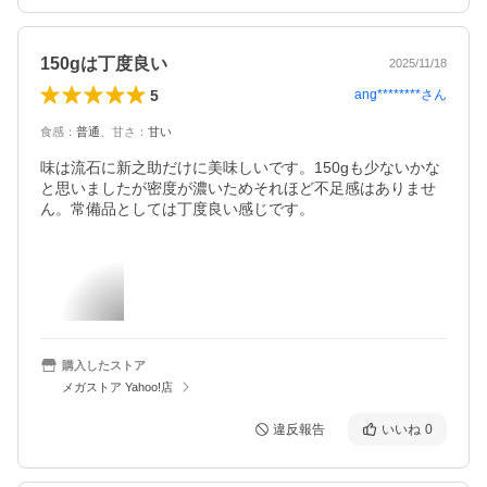
150gは丁度良い
2025/11/18
5
ang********
さん
食感
：
普通
、
甘さ
：
甘い
味は流石に新之助だけに美味しいです。150gも少ないかな
と思いましたが密度が濃いためそれほど不足感はありませ
ん。常備品としては丁度良い感じです。
購入したストア
メガストア Yahoo!店
違反報告
いいね
0