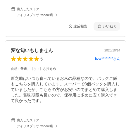
購入したストア
アイリスプラザ Yahoo!店
違反報告
いいね
0
変な匂いもしません
2025/10/14
5
bzw********
さん
食感
：
普通
、
甘さ
：
甘さ控えめ
新之助はいつも食べているお米の品種なので、パックご飯
もこちらを購入しています。スーパーで3個パックを購入し
ていましたが、こちらの方がお安いのでまとめて購入しま
した。賞味期限も長いので、保存用に多めに安く購入でき
て良かったです。
購入したストア
アイリスプラザ Yahoo!店