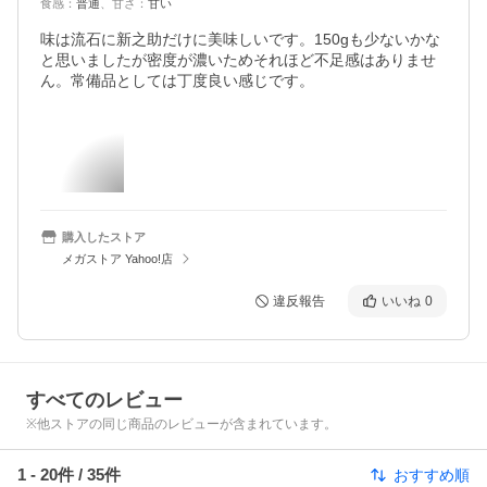
食感
：
普通
、
甘さ
：
甘い
味は流石に新之助だけに美味しいです。150gも少ないかな
と思いましたが密度が濃いためそれほど不足感はありませ
ん。常備品としては丁度良い感じです。
購入したストア
メガストア Yahoo!店
違反報告
いいね
0
すべてのレビュー
※他ストアの同じ商品のレビューが含まれています。
1
-
20
件 /
35
件
おすすめ順