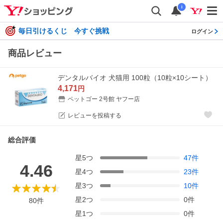
i
毎日引けるくじ 今すぐ挑戦
ログイン
商品レビュー
デンタルバイオ 犬猫用 100粒（10粒×10シート）
4,171
円
ペットゴー 2号館 ヤフー店
レビューを投稿する
総合評価
星
5
つ
47
件
4.46
星
4
つ
23
件
星
3
つ
10
件
星
2
つ
0
件
80
件
星
1
つ
0
件