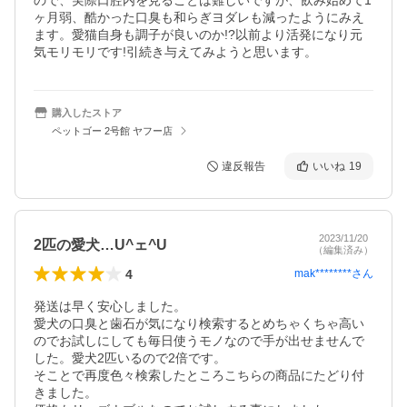
ので、実際口腔内を見ることは難しいですが、飲み始めて1
ヶ月弱、酷かった口臭も和らぎヨダレも減ったようにみえ
ます。愛猫自身も調子が良いのか!?以前より活発になり元
気モリモリです!引続き与えてみようと思います。
購入したストア
ペットゴー 2号館 ヤフー店
違反報告
いいね
19
2023/11/20
2匹の愛犬…U^ェ^U
（編集済み）
4
mak********
さん
発送は早く安心しました。

愛犬の口臭と歯石が気になり検索するとめちゃくちゃ高い
のでお試しにしても毎日使うモノなので手が出せませんで
した。愛犬2匹いるので2倍です。

そことで再度色々検索したところこちらの商品にたどり付
きました。
