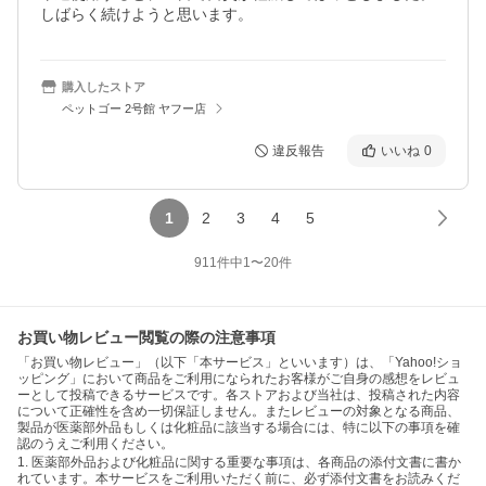
しばらく続けようと思います。
購入したストア
ペットゴー 2号館 ヤフー店
違反報告
いいね
0
1
2
3
4
5
911
件中
1
〜
20
件
お買い物レビュー閲覧の際の注意事項
「お買い物レビュー」（以下「本サービス」といいます）は、「Yahoo!ショ
ッピング」において商品をご利用になられたお客様がご自身の感想をレビュ
ーとして投稿できるサービスです。各ストアおよび当社は、投稿された内容
について正確性を含め一切保証しません。またレビューの対象となる商品、
製品が医薬部外品もしくは化粧品に該当する場合には、特に以下の事項を確
認のうえご利用ください。
1. 医薬部外品および化粧品に関する重要な事項は、各商品の添付文書に書か
れています。本サービスをご利用いただく前に、必ず添付文書をお読みくだ