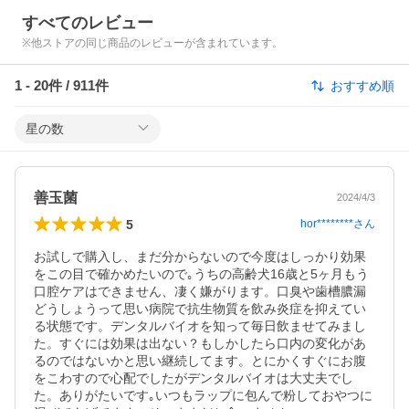
すべてのレビュー
※他ストアの同じ商品のレビューが含まれています。
1
-
20
件 /
911
件
おすすめ順
星の数
善玉菌
2024/4/3
5
hor********
さん
お試しで購入し、まだ分からないので今度はしっかり効果
をこの目で確かめたいので｡うちの高齢犬16歳と5ヶ月もう
口腔ケアはできません、凄く嫌がります。口臭や歯槽膿漏
どうしょうって思い病院で抗生物質を飲み炎症を抑えてい
る状態です。デンタルバイオを知って毎日飲ませてみまし
た。すぐには効果は出ない？もしかしたら口内の変化があ
るのではないかと思い継続してます。とにかくすぐにお腹
をこわすので心配でしたがデンタルバイオは大丈夫でし
た。ありがたいです｡いつもラップに包んで粉しておやつに