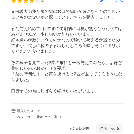
4
viv********
さん
元保護犬の我が家の柴のお口の匂いが気になったので何か
良いものはないかと探していてこちらを購入しました。

まだ与え始めて5日ですので劇的に口臭が無くなった訳では
ありませんが、少し匂いが和らいでいます。

好き嫌いが激しいうちの子なので砕いて与えるか迷ったの
ですが、試しに粒のまま出したところ美味しそうにポリポ
リと丸ごと食べました。

その様子を見ていた2歳の猫にも一粒与えてみたら、よほど
美味しいのかおかわりを要求。

「薬の時間だよ」と声を掛けると2匹が走ってくるようにな
りました。

購入したストア
ペットゴー 2号館 ヤフー店
違反報告
いいね
5