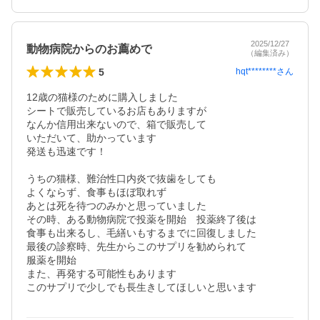
2025/12/27
動物病院からのお薦めで
（編集済み）
5
hqt********
さん
12歳の猫様のために購入しました

シートで販売しているお店もありますが

なんか信用出来ないので、箱で販売して

いただいて、助かっています

発送も迅速です！

うちの猫様、難治性口内炎で抜歯をしても

よくならず、食事もほぼ取れず

あとは死を待つのみかと思っていました

その時、ある動物病院で投薬を開始　投薬終了後は

食事も出来るし、毛繕いもするまでに回復しました

最後の診察時、先生からこのサプリを勧められて

服薬を開始

また、再発する可能性もあります
