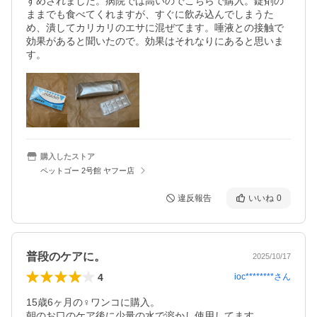
すめされました。病院では高いのでこちらで購入。錠剤の
ままでも食べてくれますが、すぐに飲み込んでしまうた
め、潰してカリカリのエサに混ぜてます。唾液との接触で
効果があると聞いたので。効果はそれなりにあると思いま
す。
購入したストア
ペットゴー 2号館 ヤフー店
違反報告
いいね
0
普段のケアに。
2025/10/17
4
ioc********
さん
15歳6ヶ月の♀ワンコに購入。

朝のお口のケア後に少量の水で溶かし使用してます。
