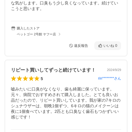
な気がします。口臭もう少し良くなっています。続けてい
こうと思います。
購入したストア
ペットゴー 2号館 ヤフー店
違反報告
いいね
0
リピート買いしてずっと続けています！
2024/9/29
5
rin********
さん
嘘みたいに口臭がなくなり、歯も綺麗に保っています。

元々、病院でおすすめされて購入しました。とても良いお
品だったので、リピート買いしています。我が家の7キロの
シュナウザーは、朝晩1個ずつ、6キロの猫のメイクーンは
夜に1個食べています。2匹とも口臭なく歯石もつかずいい
感じです！