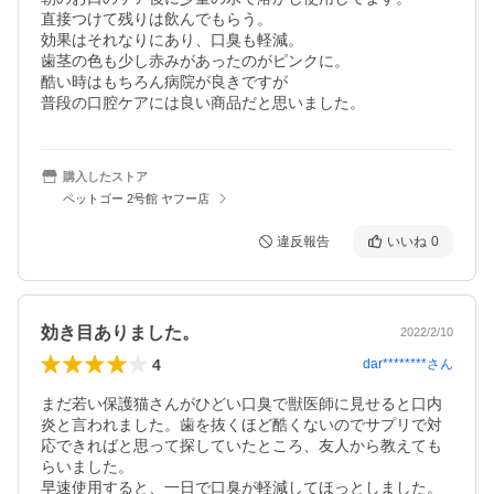
直接つけて残りは飲んでもらう。

効果はそれなりにあり、口臭も軽減。

歯茎の色も少し赤みがあったのがピンクに。

酷い時はもちろん病院が良きですが

普段の口腔ケアには良い商品だと思いました。
購入したストア
ペットゴー 2号館 ヤフー店
違反報告
いいね
0
効き目ありました。
2022/2/10
4
dar********
さん
まだ若い保護猫さんがひどい口臭で獣医師に見せると口内
炎と言われました。歯を抜くほど酷くないのでサプリで対
応できればと思って探していたところ、友人から教えても
らいました。

早速使用すると、一日で口臭が軽減してほっとしました。