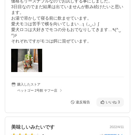
価格もリーズナブルなのでお試しする事にしました。

3日目なのでまだ結果は出ていませんが飲み続けたいと思い
ます。

お湯で溶かして寝る前に飲ませています。

愛犬モコは苦手で横を向いてしまい…ʅ（◞‿◟）ʃ

愛犬ロコは大好きでモコの分もおでなりしてきます…٩(^‿
^)۶

それぞれですがモコは餌に混ぜています。
購入したストア
ペットゴー 2号館 ヤフー店
違反報告
いいね
3
美味しいみたいです
2022/4/11