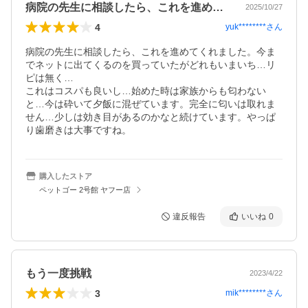
病院の先生に相談したら、これを進めてく…
2025/10/27
4
yuk********
さん
病院の先生に相談したら、これを進めてくれました。今ま
でネットに出てくるのを買っていたがどれもいまいち…リ
ピは無く…

これはコスパも良いし…始めた時は家族からも匂わない
と…今は砕いて夕飯に混ぜています。完全に匂いは取れま
せん…少しは効き目があるのかなと続けています。やっぱ
り歯磨きは大事ですね。
購入したストア
ペットゴー 2号館 ヤフー店
違反報告
いいね
0
もう一度挑戦
2023/4/22
3
mik********
さん