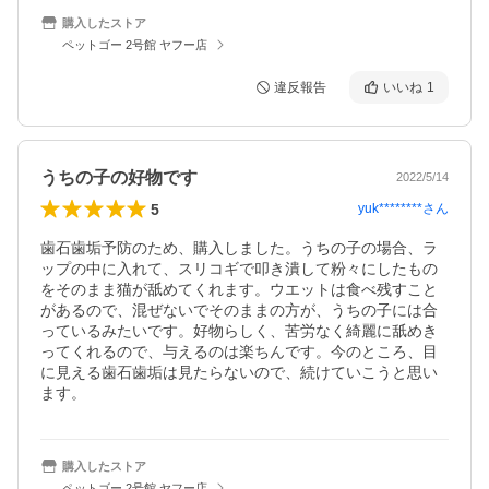
購入したストア
ペットゴー 2号館 ヤフー店
違反報告
いいね
1
うちの子の好物です
2022/5/14
5
yuk********
さん
歯石歯垢予防のため、購入しました。うちの子の場合、ラ
ップの中に入れて、スリコギで叩き潰して粉々にしたもの
をそのまま猫が舐めてくれます。ウエットは食べ残すこと
があるので、混ぜないでそのままの方が、うちの子には合
っているみたいです。好物らしく、苦労なく綺麗に舐めき
ってくれるので、与えるのは楽ちんです。今のところ、目
に見える歯石歯垢は見たらないので、続けていこうと思い
ます。
購入したストア
ペットゴー 2号館 ヤフー店