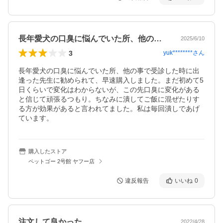
長年愛犬の口臭に悩んでいた所、他の事で…
2025/6/10
3
yuk********
さん
長年愛犬の口臭に悩んでいた所、他の事で受診した時に出
逢った先生に勧められて、早速購入しました。まだ初めて5
日くらいで変化はわからないが、この先口臭に変化がある
と信じて頑張るつもり。ちなみに潰してご飯に混ぜたりす
る方が効果があると言われてました。私は毎回潰しであげ
ています。
購入したストア
ペットゴー 2号館 ヤフー店
違反報告
いいね
0
注文して良かった。
2022/4/28