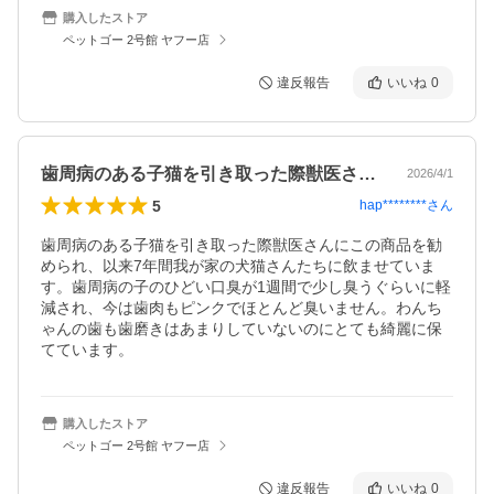
購入したストア
ペットゴー 2号館 ヤフー店
違反報告
いいね
0
歯周病のある子猫を引き取った際獣医さん…
2026/4/1
5
hap********
さん
歯周病のある子猫を引き取った際獣医さんにこの商品を勧
められ、以来7年間我が家の犬猫さんたちに飲ませていま
す。歯周病の子のひどい口臭が1週間で少し臭うぐらいに軽
減され、今は歯肉もピンクでほとんど臭いません。わんち
ゃんの歯も歯磨きはあまりしていないのにとても綺麗に保
てています。
購入したストア
ペットゴー 2号館 ヤフー店
違反報告
いいね
0