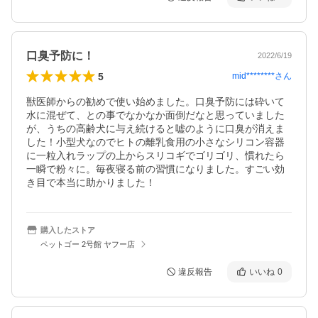
口臭予防に！
2022/6/19
5
mid********
さん
獣医師からの勧めで使い始めました。口臭予防には砕いて
水に混ぜて、との事でなかなか面倒だなと思っていました
が、うちの高齢犬に与え続けると嘘のように口臭が消えま
した！小型犬なのでヒトの離乳食用の小さなシリコン容器
に一粒入れラップの上からスリコギでゴリゴリ、慣れたら
一瞬で粉々に。毎夜寝る前の習慣になりました。すごい効
き目で本当に助かりました！
購入したストア
ペットゴー 2号館 ヤフー店
違反報告
いいね
0