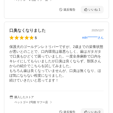
違反報告
いいね
1
口臭なくなりました
2025/12/7
5
edn********
さん
保護犬のゴールデンレトリバーですが、2歳までの栄養状態
が悪いとのことで、口内環境は最悪らしく、歯はガタガタ
で口臭もひどくて困っていました。一度全身麻酔で口内を
キレイにしてもらいましたが口臭は良くならず、獣医さん
からの紹介でこちらを試してみました。

もちろん歯は良くなっていませんが、口臭は無くなり、ほ
ぼ気にならない程度になりました。

続けていきたいと思ってます！
購入したストア
ペットゴー 2号館 ヤフー店
違反報告
いいね
0