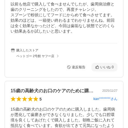
以前も他店で購入して食べませんでしたが、歯周病治療と
歯のクリーニングをしたので、再度チャレンジ。

スプーンで粉状にしてフードにからめて食べさせてます。
効果のほどは、一箱使い終わるまでわかりませんね。前回
は全く効果なかったけど、今回は歯垢なし状態でどのくら
い効果あるか試したいと思います。
購入したストア
ペットゴー 2号館 ヤフー店
違反報告
いいね
0
15歳の高齢犬のお口のケアのために購入…
2025/11/27
5
kan********
さん
15歳の高齢犬のお口のケアのために購入しました。歯周病
が悪化して歯磨きができなくなりました。少しでも口腔環
境を良くしてあげたくで購入しました。朝晩ご飯に入れて
抵抗なく食べています。食欲が出てきて元気になったよう