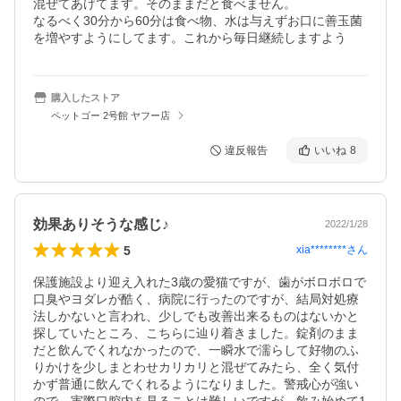
混ぜてあげてます。そのままだと食べません。

なるべく30分から60分は食べ物、水は与えずお口に善玉菌
を増やすようにしてます。これから毎日継続しますよう
購入したストア
ペットゴー 2号館 ヤフー店
違反報告
いいね
8
効果ありそうな感じ♪
2022/1/28
5
xia********
さん
保護施設より迎え入れた3歳の愛猫ですが、歯がボロボロで
口臭やヨダレが酷く、病院に行ったのですが、結局対処療
法しかないと言われ、少しでも改善出来るものはないかと
探していたところ、こちらに辿り着きました。錠剤のまま
だと飲んでくれなかったので、一瞬水で濡らして好物のふ
りかけを少しまとわせカリカリと混ぜてみたら、全く気付
かず普通に飲んでくれるようになりました。警戒心が強い