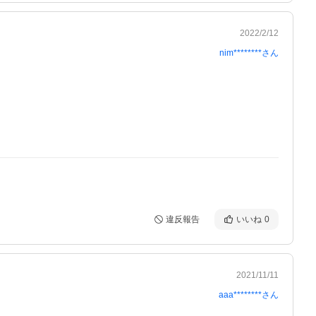
2022/2/12
nim********
さん
違反報告
いいね
0
2021/11/11
aaa********
さん