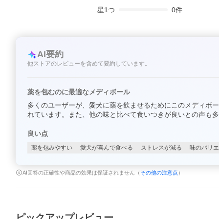
星
1
つ
0
件
AI要約
他ストアのレビューを含めて要約しています。
薬を包むのに最適なメディボール
多くのユーザーが、愛犬に薬を飲ませるためにこのメディボー
れています。また、他の味と比べて食いつきが良いとの声も
良い点
薬を包みやすい
愛犬が喜んで食べる
ストレスが減る
味のバリエ
AI回答の正確性や商品の効果は保証されません（
その他の注意点
）
ピックアップレビュー