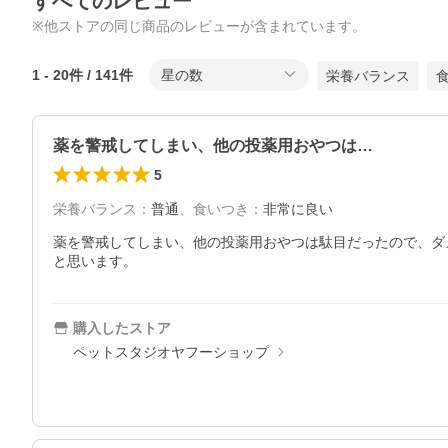
すべてのレビュー
※他ストアの同じ商品のレビューが含まれています。
1
-
20
件 /
141
件
星の数
栄養バランス
薬を警戒してしまい、他の投薬用おやつは…
5
栄養バランス
：
普通
、
食いつき
：
非常に良い
薬を警戒してしまい、他の投薬用おやつは駄目だったので、ダ
と思います。
購入したストア
ペットスタジオヤフーショップ