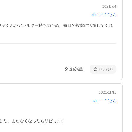
2021/7/4
shu********
さん
豆柴くんがアレルギー持ちのため、毎日の投薬に活躍してくれ
違反報告
いいね
0
2021/11/11
chi********
さん
した。またなくなったらリピします