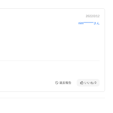
2022/2/12
nim********
さん
違反報告
いいね
0