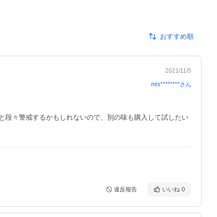
おすすめ順
2021/11/5
mis********
さん
と段々警戒するかもしれないので、別の味も購入して試したい
違反報告
いいね
0