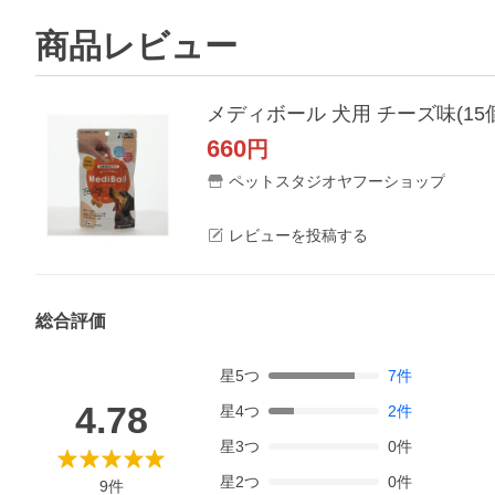
商品レビュー
メディボール 犬用 チーズ味(15個
660
円
ペットスタジオヤフーショップ
レビューを投稿する
総合評価
星
5
つ
7
件
4.78
星
4
つ
2
件
星
3
つ
0
件
星
2
つ
0
件
9
件