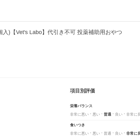
入)【Vet's Labo】代引き不可 投薬補助用おやつ
項目別評価
栄養バランス
非常に悪い
悪い
普通
良い
非常に
食いつき
非常に悪い
悪い
普通
良い
非常に