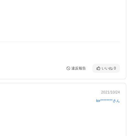
違反報告
いいね
0
2021/10/24
tor********
さん