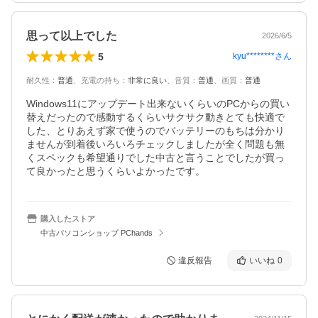
思って以上でした
2026/6/5
5
kyu********
さん
耐久性
：
普通
、
充電の持ち
：
非常に良い
、
音質
：
普通
、
画質
：
普通
Windows11にアップデート出来ないくらいのPCからの買い
替えだったので感動するくらいサクサク動きとても快適で
した、とりあえず家で使うのでバッテリーのもちは分かり
ませんが到着後いろいろチェックしましたが全く問題も無
くスペックも希望通りでした中古と言うことでしたが買っ
購入したストア
中古パソコンショップ PChands
違反報告
いいね
0