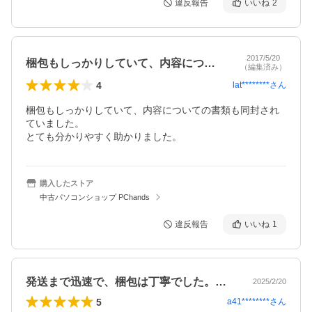
違反報告
いいね
2
2017/5/20
梱包もしっかりしていて、内容についての…
（編集済み）
4
lat********
さん
梱包もしっかりしていて、内容についての書類も同封され
ていました。

とても分かりやすく助かりました。
購入したストア
中古パソコンショップ PChands
違反報告
いいね
1
発送まで迅速で、梱包は丁寧でした。信頼…
2025/2/20
5
a41********
さん