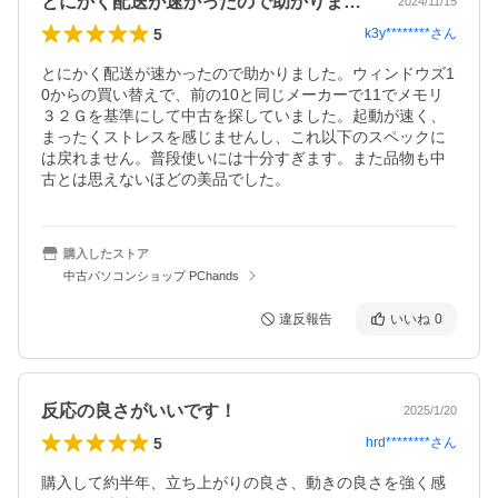
とにかく配送が速かったので助かりました…
2024/11/15
5
k3y********
さん
とにかく配送が速かったので助かりました。ウィンドウズ1
0からの買い替えで、前の10と同じメーカーで11でメモリ
３２Ｇを基準にして中古を探していました。起動が速く、
まったくストレスを感じませんし、これ以下のスペックに
は戻れません。普段使いには十分すぎます。また品物も中
古とは思えないほどの美品でした。
購入したストア
中古パソコンショップ PChands
違反報告
いいね
0
反応の良さがいいです！
2025/1/20
5
hrd********
さん
購入して約半年、立ち上がりの良さ、動きの良さを強く感