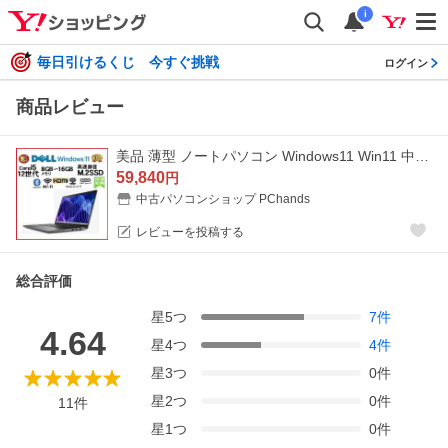
i
毎日引けるくじ 今すぐ挑戦
ログイン
商品レビュー
美品 薄型 ノートパソコン Windows11 Win11 中古パソコン DELL 12世代 Core i5 メモリ8GB 16GB M.2SSD 新品office付き Latitude 3540 15.6 PC 0331A
59,840
円
中古パソコンショップ PChands
レビューを投稿する
総合評価
星
5
つ
7
件
4.64
星
4
つ
4
件
星
3
つ
0
件
星
2
つ
0
件
11
件
星
1
つ
0
件