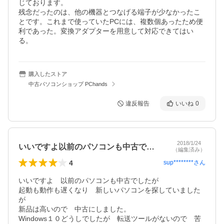
じております。

残念だったのは、他の機器とつなげる端子が少なかったこ
とです。これまで使っていたPCには、複数個あったため便
利であった。変換アダプターを用意して対応できてはい
る。
購入したストア
中古パソコンショップ PChands
違反報告
いいね
0
2018/1/24
いいですよ以前のパソコンも中古でしたが…
（編集済み）
4
sup********
さん
いいですよ　以前のパソコンも中古でしたが

起動も動作も遅くなり　新しいパソコンを探していました
が

新品は高いので　中古にしました。

Windows１０どうしでしたが　転送ツールがないので　苦