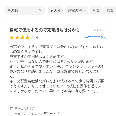
星の数
耐久性
充電の持ち
音質
画質
自宅で使用するので充電持ちは分からない…
2026/6/18
4
aa2********
さん
自宅で使用するので充電持ちは分からないですが、起動は
もの凄く早いですし、

中古ですが使用感はなく美品です。

ただ、軽くはないので携帯には向かないと思います。

また、私が今まで使っていたPCとファンクションキーの仕
様が異なり戸惑いましたが、設定変更で何とかなりまし
た。

キーの配置も微妙なズレがあり慣れるまで少し時間が必要
そうですが、今まで使っていたPCは起動も動作も遅くスト
レスしかなかったので、早いのは本当に有り難いです。
購入したストア
中古パソコンショップ PChands