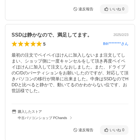
違反報告
いいね
0
SSDは静かなので、満足してます。
2025/2/23
5
thh********
さん
最初の注文でペイペイほけんに加入しないまま注文してし
まい、ショップ側に一度キャンセルをして頂き再度ペイペ
イほけんに加入して注文しなおしました。また、ドライブ
のC/Dのパーティションをお願いしたのですが、対応して頂
きパソコンの移行が簡単に出来ました。中身はSSDなのでH
DDと比べると静かで、動いてるのかわからない位です、お
世話様でした。
購入したストア
中古パソコンショップ PChands
違反報告
いいね
0