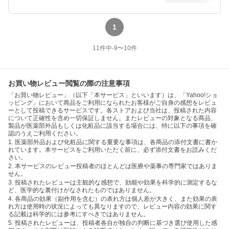
1
11
件中
-9
〜
10
件
お買い物レビュー閲覧の際の注意事項
「お買い物レビュー」（以下「本サービス」といいます）は、「Yahoo!ショ
ッピング」において商品をご利用になられたお客様がご自身の感想をレビュ
ーとして投稿できるサービスです。各ストアおよび当社は、投稿された内容
について正確性を含め一切保証しません。またレビューの対象となる商品、
製品が医薬部外品もしくは化粧品に該当する場合には、特に以下の事項を確
認のうえご利用ください。
1. 医薬部外品および化粧品に関する重要な事項は、各商品の添付文書に書か
れています。本サービスをご利用いただく前に、必ず添付文書をお読みくだ
さい。
2. 本サービスのレビュー投稿者のほとんどは医療や薬事の専門家ではありま
せん。
3. 投稿されたレビューは主観的な感想で、効能や効果を科学的に測定するな
ど、医学的な裏付けがなされたものではありません。
4. 各商品の効果（副作用を含む）の表れ方は個人差が大きく、また効果の表
れ方は使用時の状況によっても異なりますので、レビュー内容の効果に関す
る記載は科学的には参考にすべきではありません。
5. 投稿されたレビューは、投稿者各自が独自の判断に基づき選び使用した感