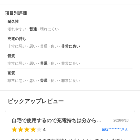
項目別評価
耐久性
壊れやすい
普通
壊れにくい
充電の持ち
非常に悪い
悪い
普通
良い
非常に良い
音質
非常に悪い
悪い
普通
良い
非常に良い
画質
非常に悪い
悪い
普通
良い
非常に良い
ピックアップレビュー
自宅で使用するので充電持ちは分からない…
2026/6/18
4
aa2********
さん