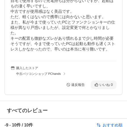
自宅で使用するので充電持ちは分からないですが、起動は
もの凄く早いですし、

中古ですが使用感はなく美品です。

ただ、軽くはないので携帯には向かないと思います。

また、私が今まで使っていたPCとファンクションキーの仕
様が異なり戸惑いましたが、設定変更で何とかなりまし
た。

キーの配置も微妙なズレがあり慣れるまで少し時間が必要
そうですが、今まで使っていたPCは起動も動作も遅くスト
レスしかなかったので、早いのは本当に有り難いです。
購入したストア
中古パソコンショップ PChands
違反報告
いいね
0
すべてのレビュー
-9
-
10
件 /
10
件
おすすめ順