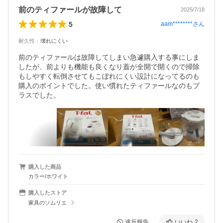
前のティファールが故障して
2025/7/18
5
aam********
さん
耐久性
：
壊れにくい
前のティファールは故障してしまい急遽購入する事にしま
したが、前よりも機能も良くなり蓋が全開で開くので掃除
もしやすく転倒させてもこぼれにくい設計になってるのも
購入のポイントでした。使い慣れたティファールなのもプ
ラスでした。
購入した商品
カラー/ホワイト
購入したストア
家具のソムリエ
違反報告
いいね
2