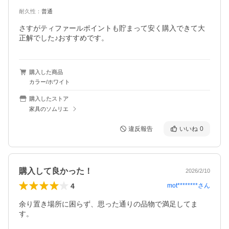
耐久性
：
普通
さすがティファールポイントも貯まって安く購入できて大
正解でした♪おすすめです。
購入した商品
カラー/ホワイト
購入したストア
家具のソムリエ
違反報告
いいね
0
購入して良かった！
2026/2/10
4
mot********
さん
余り置き場所に困らず、思った通りの品物で満足してま
す。