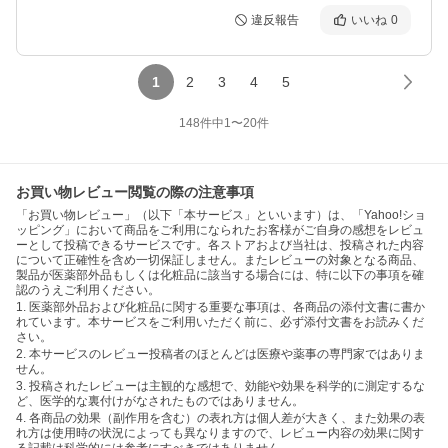
違反報告
いいね
0
1
2
3
4
5
148
件中
1
〜
20
件
お買い物レビュー閲覧の際の注意事項
「お買い物レビュー」（以下「本サービス」といいます）は、「Yahoo!ショ
ッピング」において商品をご利用になられたお客様がご自身の感想をレビュ
ーとして投稿できるサービスです。各ストアおよび当社は、投稿された内容
について正確性を含め一切保証しません。またレビューの対象となる商品、
製品が医薬部外品もしくは化粧品に該当する場合には、特に以下の事項を確
認のうえご利用ください。
1. 医薬部外品および化粧品に関する重要な事項は、各商品の添付文書に書か
れています。本サービスをご利用いただく前に、必ず添付文書をお読みくだ
さい。
2. 本サービスのレビュー投稿者のほとんどは医療や薬事の専門家ではありま
せん。
3. 投稿されたレビューは主観的な感想で、効能や効果を科学的に測定するな
ど、医学的な裏付けがなされたものではありません。
4. 各商品の効果（副作用を含む）の表れ方は個人差が大きく、また効果の表
れ方は使用時の状況によっても異なりますので、レビュー内容の効果に関す