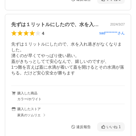
先ずは１リットルにしたので、水を入れ過…
2024/3/27
4
sad********
さん
先ずは１リットルにしたので、水を入れ過ぎがなくなりま
した。

湧くのが早くてやっぱり使い易い。

蓋がきちっとしてて安心なんで、嬉しいのですが、

1つ難を言えば蓋に水滴が着いて蓋を開けるとその水滴が落
ちる。だけど安心安全が勝ちます
購入した商品
カラー/ホワイト
購入したストア
家具のソムリエ
違反報告
いいね
1