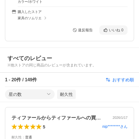
カラー/ホワイト
購入したストア
家具のソムリエ
違反報告
いいね
0
すべてのレビュー
※他ストアの同じ商品のレビューが含まれています。
1
-
20
件 /
149
件
おすすめ順
星の数
耐久性
ティファールからティファールへの買い替…
2026/1/17
5
nip********
さん
耐久性
：
普通