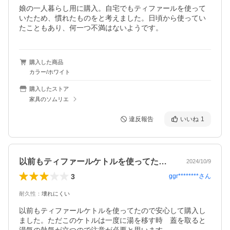
娘の一人暮らし用に購入。自宅でもティファールを使って
いたため、慣れたものをと考えました。日頃から使ってい
たこともあり、何一つ不満はないようです。
購入した商品
カラー/ホワイト
購入したストア
家具のソムリエ
違反報告
いいね
1
以前もティファールケトルを使ってたので…
2024/10/9
3
ggr********
さん
耐久性
：
壊れにくい
以前もティファールケトルを使ってたので安心して購入し
ました。ただこのケトルは一度に湯を移す時　蓋を取ると