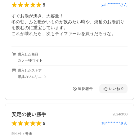
5
yah********
さん
すぐお湯が沸き、大容量！

冬の朝、ふと暖かいものが飲みたい時や、焼酎のお湯割り
を飲むのに重宝しています。

これが壊れたら、次もティファールを買うだろうな。
購入した商品
カラー/ホワイト
購入したストア
家具のソムリエ
違反報告
いいね
0
安定の使い勝手
2024/3/30
5
sun********
さん
耐久性
：
普通