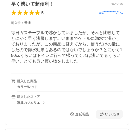
早く沸いて超便利！
2026/2/5
5
aj2********
さん
耐久性
：
普通
毎日ガステーブルで沸かしていましたが、それと比較して
とにかく早く沸騰します。いままでケトルに満水で沸かし
ておりましたが、この商品に替えてから、使うだけの量に
したので節水効果もあるのではないでしょうか？とにかく1
50ccくらいはトイレに行って帰ってくれば沸いてるくらい
早い、とても良い買い物をしました
購入した商品
カラー/レッド
購入したストア
家具のソムリエ
違反報告
いいね
0