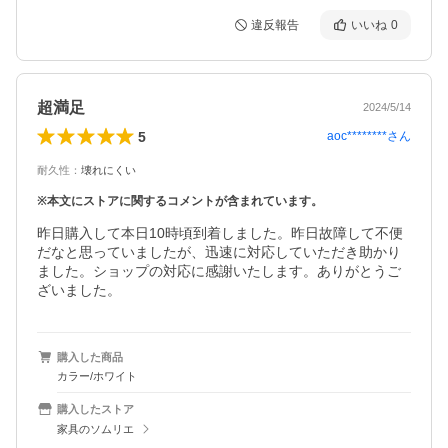
違反報告
いいね
0
超満足
2024/5/14
5
aoc********
さん
耐久性
：
壊れにくい
※本文にストアに関するコメントが含まれています。
昨日購入して本日10時頃到着しました。昨日故障して不便
だなと思っていましたが、迅速に対応していただき助かり
ました。ショップの対応に感謝いたします。ありがとうご
ざいました。
購入した商品
カラー/ホワイト
購入したストア
家具のソムリエ