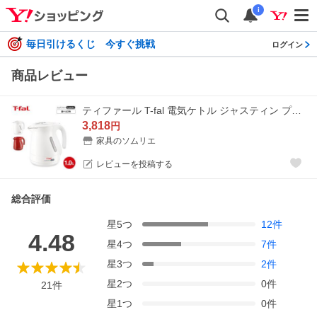
i
毎日引けるくじ 今すぐ挑戦
ログイン
商品レビュー
ティファール T-fal 電気ケトル ジャスティン プラス ロック 1.0L KO4411JP KO4415JP 送料無料 / 湯沸かし器 転倒お湯もれロック
3,818
円
家具のソムリエ
レビューを投稿する
総合評価
星
5
つ
12
件
4.48
星
4
つ
7
件
星
3
つ
2
件
星
2
つ
0
件
21
件
星
1
つ
0
件