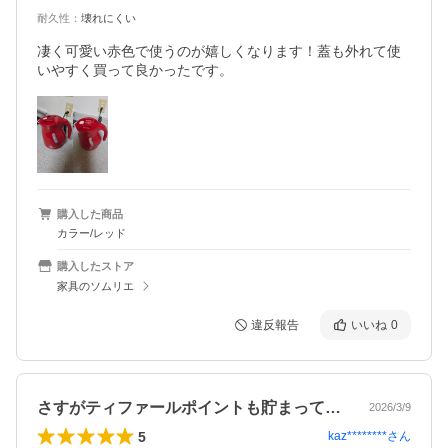
耐久性
：
壊れにくい
凄く可愛い赤色で使うのが嬉しくなります！蓋も外れて使
いやすく買って良かったです。
購入した商品
カラー/レッド
購入したストア
家具のソムリエ
違反報告
いいね
0
さすがティファールポイントも貯まって安…
2026/3/9
5
kaz********
さん