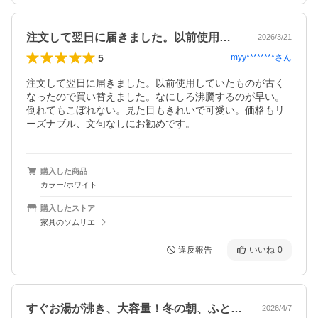
注文して翌日に届きました。以前使用して…
2026/3/21
5
myy********
さん
注文して翌日に届きました。以前使用していたものが古く
なったので買い替えました。なにしろ沸騰するのが早い。

倒れてもこぼれない。見た目もきれいで可愛い。価格もリ
ーズナブル、文句なしにお勧めです。
購入した商品
カラー/ホワイト
購入したストア
家具のソムリエ
違反報告
いいね
0
すぐお湯が沸き、大容量！冬の朝、ふと暖…
2026/4/7