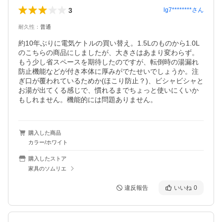
3
lg7********
さん
耐久性
：
普通
約10年ぶりに電気ケトルの買い替え。1.5Lのものから1.0L
のこちらの商品にしましたが、大きさはあまり変わらず。
もう少し省スペースを期待したのですが、転倒時の湯漏れ
防止機能などが付き本体に厚みがでたせいでしょうか。注
ぎ口が覆われているためか(ほこり防止？)、ビシャビシャと
お湯が出てくる感じで、慣れるまでちょっと使いにくいか
もしれません。機能的には問題ありません。
購入した商品
カラー/ホワイト
購入したストア
家具のソムリエ
違反報告
いいね
0