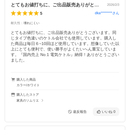
とてもお値打ちに、ご出品販売ありがとう…
2026/2/3
5
dka********
さん
耐久性
：
壊れにくい
とてもお値打ちに、ご出品販売ありがとうございます。同
じタイプ色違いのケトル会社でも使用しています。購入し
た商品は毎日６~10回ほど使用しています。想像していた以
上にとても便利で、使い勝手がよくたいへん重宝していま
す。『国内売上 No.1 電気ケトル』納得！ありがとうござい
ました。
購入した商品
カラー/ホワイト
購入したストア
家具のソムリエ
違反報告
いいね
0