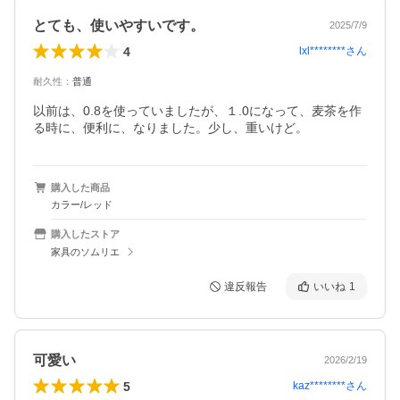
とても、使いやすいです。
2025/7/9
4
lxl********
さん
耐久性
：
普通
以前は、0.8を使っていましたが、１.0になって、麦茶を作
る時に、便利に、なりました。少し、重いけど。
購入した商品
カラー/レッド
購入したストア
家具のソムリエ
違反報告
いいね
1
可愛い
2026/2/19
5
kaz********
さん