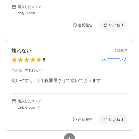
購入したストア
daily-3.com
違反報告
いいね
1
壊れない
2024/2/3
5
yxp********
さん
耐久性
：
壊れにくい
使いやすく、1年程愛用させて頂いております
購入したストア
daily-3.com
違反報告
いいね
1
1