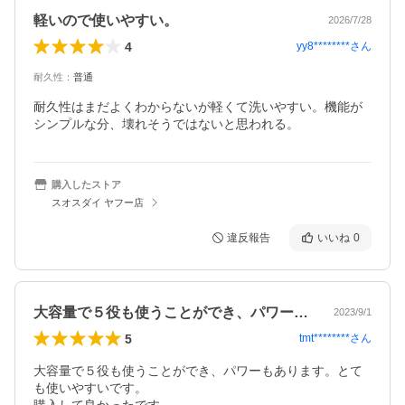
軽いので使いやすい。
2026/7/28
4
yy8********
さん
耐久性
：
普通
耐久性はまだよくわからないが軽くて洗いやすい。機能が
シンプルな分、壊れそうではないと思われる。
購入したストア
スオスダイ ヤフー店
違反報告
いいね
0
大容量で５役も使うことができ、パワーも…
2023/9/1
5
tmt********
さん
大容量で５役も使うことができ、パワーもあります。とて
も使いやすいです。
