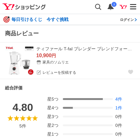
i
毎日引けるくじ 今すぐ挑戦
ログイン
商品レビュー
ティファール T-fal ブレンダー ブレンドフォース ネオ パウエリックス マルチ BL42X1JP 送料無料 / ミキサー 1.25L ジューサー チョッパー 550mL
10,900
円
家具のソムリエ
レビューを投稿する
総合評価
星
5
つ
4
件
4.80
星
4
つ
1
件
星
3
つ
0
件
星
2
つ
0
件
5
件
星
1
つ
0
件