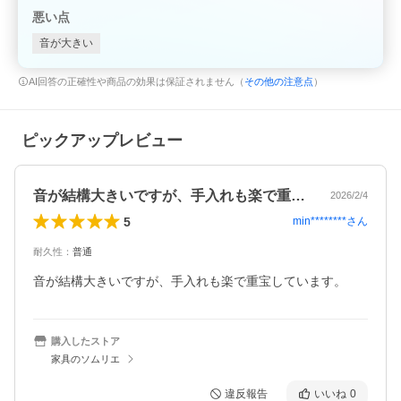
悪い点
音が大きい
AI回答の正確性や商品の効果は保証されません（
その他の注意点
）
ピックアップレビュー
音が結構大きいですが、手入れも楽で重宝…
2026/2/4
5
min********
さん
耐久性
：
普通
音が結構大きいですが、手入れも楽で重宝しています。
購入したストア
家具のソムリエ
違反報告
いいね
0