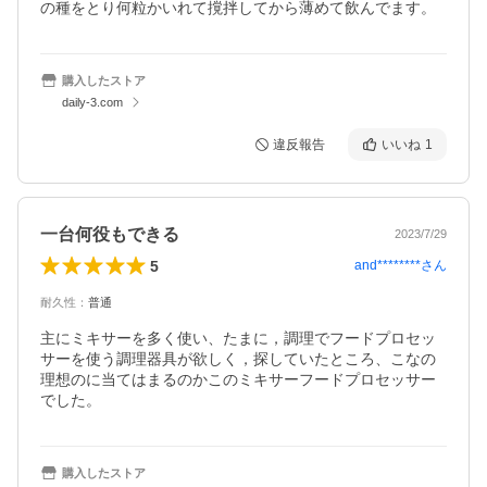
の種をとり何粒かいれて撹拌してから薄めて飲んでます。
購入したストア
daily-3.com
違反報告
いいね
1
一台何役もできる
2023/7/29
5
and********
さん
耐久性
：
普通
主にミキサーを多く使い、たまに，調理でフードプロセッ
サーを使う調理器具が欲しく，探していたところ、こなの
理想のに当てはまるのかこのミキサーフードプロセッサー
でした。
購入したストア