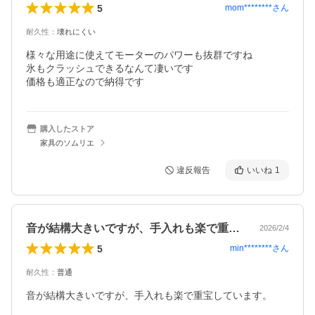
5
mom********
さん
耐久性
：
壊れにくい
様々な用途に使えてモーターのパワーも抜群ですね

氷もクラッシュできるなんて凄いです

価格も適正なので納得です
購入したストア
家具のソムリエ
違反報告
いいね
1
音が結構大きいですが、手入れも楽で重宝…
2026/2/4
5
min********
さん
耐久性
：
普通
音が結構大きいですが、手入れも楽で重宝しています。