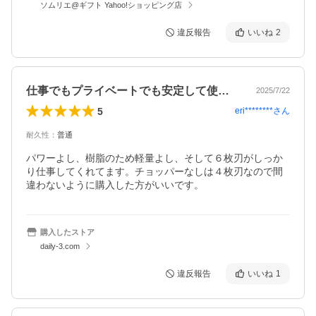
ソムリエ@ギフト Yahoo!ショッピング店
違反報告
いいね
2
仕事でもプライベートでも安定して使えます
2025/7/22
5
eri********
さん
耐久性
：
普通
パワーよし、樹脂のため軽量よし、そして６枚刃がしっか
り仕事してくれてます。チョッパーなしは４枚刃なので間
違わないように購入した方がいいです。
購入したストア
daily-3.com
違反報告
いいね
1