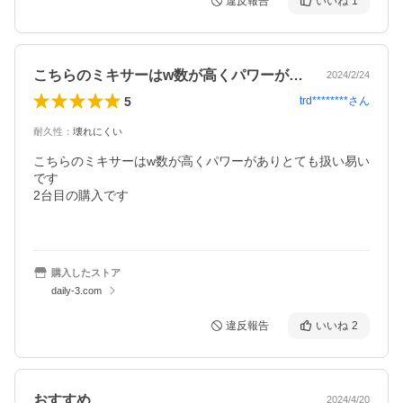
違反報告
いいね
1
こちらのミキサーはw数が高くパワーがあ…
2024/2/24
5
trd********
さん
耐久性
：
壊れにくい
こちらのミキサーはw数が高くパワーがありとても扱い易い
です

2台目の購入です

購入したストア
daily-3.com
違反報告
いいね
2
おすすめ
2024/4/20