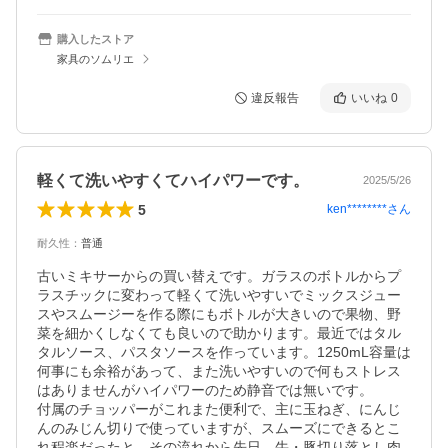
購入したストア
家具のソムリエ
違反報告
いいね
0
軽くて洗いやすくてハイパワーです。
2025/5/26
5
ken********
さん
耐久性
：
普通
古いミキサーからの買い替えです。ガラスのボトルからプ
ラスチックに変わって軽くて洗いやすいでミックスジュー
スやスムージーを作る際にもボトルが大きいので果物、野
菜を細かくしなくても良いので助かります。最近ではタル
タルソース、パスタソースを作っています。1250mL容量は
何事にも余裕があって、また洗いやすいので何もストレス
はありませんがハイパワーのため静音では無いです。

付属のチョッパーがこれまた便利で、主に玉ねぎ、にんじ
んのみじん切りで使っていますが、スムーズにできるとこ
れ程楽だったと。その流れから先日、牛・豚切り落とし肉