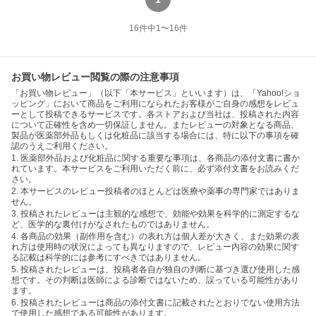
16
件中
1
〜
16
件
お買い物レビュー閲覧の際の注意事項
「お買い物レビュー」（以下「本サービス」といいます）は、「Yahoo!ショ
ッピング」において商品をご利用になられたお客様がご自身の感想をレビュ
ーとして投稿できるサービスです。各ストアおよび当社は、投稿された内容
について正確性を含め一切保証しません。またレビューの対象となる商品、
製品が医薬部外品もしくは化粧品に該当する場合には、特に以下の事項を確
認のうえご利用ください。
1. 医薬部外品および化粧品に関する重要な事項は、各商品の添付文書に書か
れています。本サービスをご利用いただく前に、必ず添付文書をお読みくだ
さい。
2. 本サービスのレビュー投稿者のほとんどは医療や薬事の専門家ではありま
せん。
3. 投稿されたレビューは主観的な感想で、効能や効果を科学的に測定するな
ど、医学的な裏付けがなされたものではありません。
4. 各商品の効果（副作用を含む）の表れ方は個人差が大きく、また効果の表
れ方は使用時の状況によっても異なりますので、レビュー内容の効果に関す
る記載は科学的には参考にすべきではありません。
5. 投稿されたレビューは、投稿者各自が独自の判断に基づき選び使用した感
想です。その判断は医師による診断ではないため、誤っている可能性があり
ます。
6. 投稿されたレビューは商品の添付文書に記載されたとおりでない使用方法
で使用した感想である可能性があります。