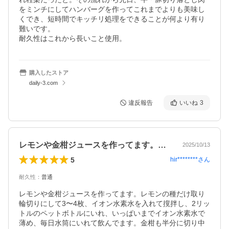
をミンチにしてハンバーグを作ってこれまでよりも美味し
くでき、短時間でキッチリ処理をできることが何より有り
難いです。

耐久性はこれから長いこと使用。
購入したストア
daily-3.com
違反報告
いいね
3
レモンや金柑ジュースを作ってます。レモ…
2025/10/13
5
hir********
さん
耐久性
：
普通
レモンや金柑ジュースを作ってます。レモンの種だけ取り
輪切りにして3〜4枚、イオン水素水を入れて撹拌し、2リッ
トルのペットボトルにいれ、いっぱいまでイオン水素水で
薄め、毎日水筒にいれて飲んでます。金柑も半分に切り中