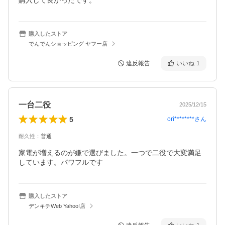
購入して良かったです。
購入したストア
でんでんショッピング ヤフー店
違反報告
いいね
1
一台二役
2025/12/15
5
ori********
さん
耐久性
：
普通
家電が増えるのが嫌で選びました。一つで二役で大変満足
しています。パワフルです
購入したストア
デンキチWeb Yahoo!店