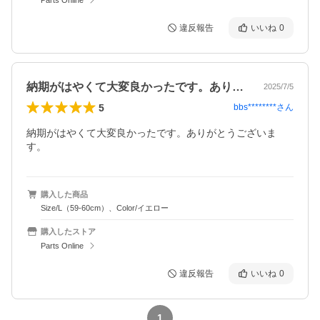
違反報告
いいね
0
納期がはやくて大変良かったです。ありが…
2025/7/5
5
bbs********
さん
納期がはやくて大変良かったです。ありがとうございま
す。
購入した商品
Size/L（59-60cm）、Color/イエロー
購入したストア
Parts Online
違反報告
いいね
0
1