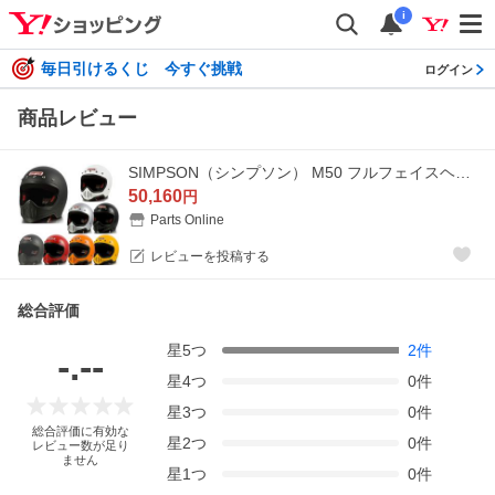
i
毎日引けるくじ 今すぐ挑戦
ログイン
商品レビュー
SIMPSON（シンプソン） M50 フルフェイスヘルメット
50,160
円
Parts Online
レビューを投稿する
総合評価
星
5
つ
2
件
-.--
星
4
つ
0
件
星
3
つ
0
件
総合評価に有効な
星
2
つ
0
件
レビュー数が足り
ません
星
1
つ
0
件