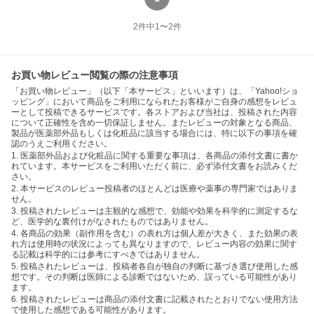
2
件中
1
〜
2
件
お買い物レビュー閲覧の際の注意事項
「お買い物レビュー」（以下「本サービス」といいます）は、「Yahoo!ショ
ッピング」において商品をご利用になられたお客様がご自身の感想をレビュ
ーとして投稿できるサービスです。各ストアおよび当社は、投稿された内容
について正確性を含め一切保証しません。またレビューの対象となる商品、
製品が医薬部外品もしくは化粧品に該当する場合には、特に以下の事項を確
認のうえご利用ください。
1. 医薬部外品および化粧品に関する重要な事項は、各商品の添付文書に書か
れています。本サービスをご利用いただく前に、必ず添付文書をお読みくだ
さい。
2. 本サービスのレビュー投稿者のほとんどは医療や薬事の専門家ではありま
せん。
3. 投稿されたレビューは主観的な感想で、効能や効果を科学的に測定するな
ど、医学的な裏付けがなされたものではありません。
4. 各商品の効果（副作用を含む）の表れ方は個人差が大きく、また効果の表
れ方は使用時の状況によっても異なりますので、レビュー内容の効果に関す
る記載は科学的には参考にすべきではありません。
5. 投稿されたレビューは、投稿者各自が独自の判断に基づき選び使用した感
想です。その判断は医師による診断ではないため、誤っている可能性があり
ます。
6. 投稿されたレビューは商品の添付文書に記載されたとおりでない使用方法
で使用した感想である可能性があります。