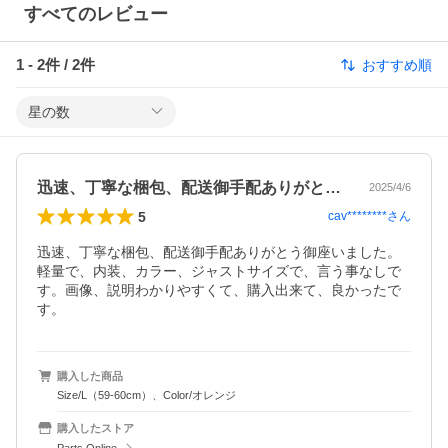
すべてのレビュー
1
-
2
件 /
2
件
おすすめ順
星の数
迅速、丁寧な梱包、配送御手配ありがとう…
2025/4/6
5
cav********
さん
迅速、丁寧な梱包、配送御手配ありがとう御座いました。
軽量で、内装、カラー、ジャストサイズで、言う事なしで
す。画像、説明わかりやすくて、購入出来て、良かったで
す。
購入した商品
Size/L（59-60cm）、Color/オレンジ
購入したストア
Parts Online