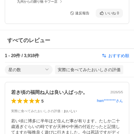
九州からの贈り物 ヤフー店
違反報告
いいね
0
すべてのレビュー
1
-
20
件 /
3,918
件
おすすめ順
星の数
実際に食べてみたおいしさの評価
若き頃の福岡ね人は良い人ばっか。
2026/5/5
5
hwn********
さん
実際に食べてみたおいしさの評価
：
おいしい
若い頃に博多に半年ほど住んだ事が有ります。たしか二十
歳過ぎぐらいの時ですが天神や中洲の付近だったと記憶し
てますが毎晩良く遊びに行きました。今は死語ですがディ