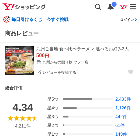
i
毎日引けるくじ 今すぐ挑戦
ログイン
商品レビュー
九州ご当地 食べ比べラーメン 選べるお好み2人前 ポイント利用 お試し商品 サンプル 500円 豚骨 訳あり 爆買 ポイント消化 送料無料 お取り寄せ
500
円
九州からの贈り物 ヤフー店
レビューを投稿する
総合評価
星
5
つ
2,433
件
4.34
星
4
つ
1,126
件
星
3
つ
442
件
星
2
つ
61
件
4,211
件
星
1
つ
149
件