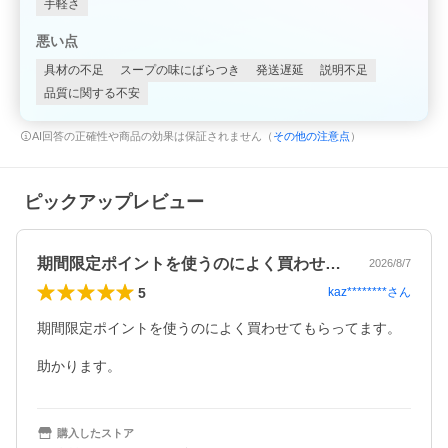
手軽さ
悪い点
具材の不足
スープの味にばらつき
発送遅延
説明不足
品質に関する不安
AI回答の正確性や商品の効果は保証されません（
その他の注意点
）
ピックアップレビュー
期間限定ポイントを使うのによく買わせて…
2026/8/7
5
kaz********
さん
期間限定ポイントを使うのによく買わせてもらってます。

助かります。
購入したストア