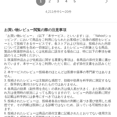
1
2
3
4
5
4,211
件中
1
〜
20
件
お買い物レビュー閲覧の際の注意事項
「お買い物レビュー」（以下「本サービス」といいます）は、「Yahoo!ショ
ッピング」において商品をご利用になられたお客様がご自身の感想をレビュ
ーとして投稿できるサービスです。各ストアおよび当社は、投稿された内容
について正確性を含め一切保証しません。またレビューの対象となる商品、
製品が医薬部外品もしくは化粧品に該当する場合には、特に以下の事項を確
認のうえご利用ください。
1. 医薬部外品および化粧品に関する重要な事項は、各商品の添付文書に書か
れています。本サービスをご利用いただく前に、必ず添付文書をお読みくだ
さい。
2. 本サービスのレビュー投稿者のほとんどは医療や薬事の専門家ではありま
せん。
3. 投稿されたレビューは主観的な感想で、効能や効果を科学的に測定するな
ど、医学的な裏付けがなされたものではありません。
4. 各商品の効果（副作用を含む）の表れ方は個人差が大きく、また効果の表
れ方は使用時の状況によっても異なりますので、レビュー内容の効果に関す
る記載は科学的には参考にすべきではありません。
5. 投稿されたレビューは、投稿者各自が独自の判断に基づき選び使用した感
想です。その判断は医師による診断ではないため、誤っている可能性があり
ます。
6. 投稿されたレビューは商品の添付文書に記載されたとおりでない使用方法