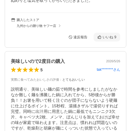
ぬめりと塩気を取ってからいただきました。
購入したストア
九州からの贈り物 ヤフー店
違反報告
いいね
9
美味しいので2度目の購入
2026/5/26
5
tak********
さん
実際に食べてみたおいしさの評価
：
とてもおいしい
説明通り、美味しい麺の茹で時間を参考にしましたがなか
なか難しく麺を沸騰した鍋に入れてから、5秒後からが勝
負！！お箸を用いて軽く注ぐのが団子にならないよう硬麺
に仕上げるポイント。15秒程、湯掻きザルで湯切りすれば
完璧。同時に出汁用に用意した鍋に最低でもニンニク3欠
片、キャベツ大2枚、メンマ、ぼんじりを加えておけば幸せ
の味が家庭で味わえます。注意点は、慣れれば問題ないの
ですが、乾燥剤と胡麻が麺にくっついた状態で入っている