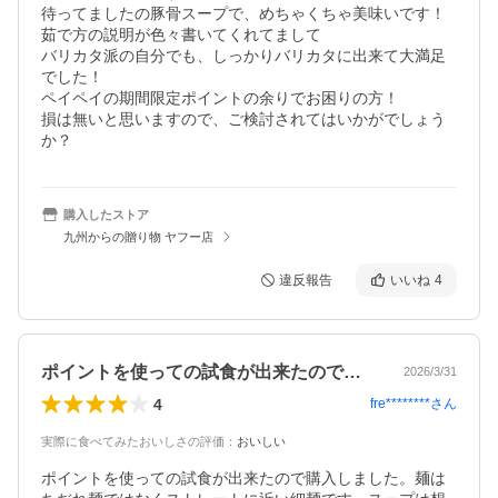
待ってましたの豚骨スープで、めちゃくちゃ美味いです！

茹で方の説明が色々書いてくれてまして

バリカタ派の自分でも、しっかりバリカタに出来て大満足
でした！

ペイペイの期間限定ポイントの余りでお困りの方！

損は無いと思いますので、ご検討されてはいかがでしょう
か？
購入したストア
九州からの贈り物 ヤフー店
違反報告
いいね
4
ポイントを使っての試食が出来たので購入…
2026/3/31
4
fre********
さん
実際に食べてみたおいしさの評価
：
おいしい
ポイントを使っての試食が出来たので購入しました。麺は