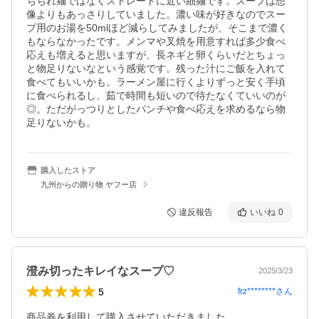
ちぢれ麺ではなくストレートに近い細麺です。スープは想
像よりもあっさりしていました。濃い味が好きなのでスー
プ用のお湯を50mlほど減らしてみましたが、そこまで濃く
もならなかったです。メンマや叉焼を用意すれば多少食べ
応えも増えると思いますが、長ネギと卵くらいだとちょっ
と物足りないなという感覚です。残った汁にご飯を入れて
食べてもいいかも。ラーメン屋に行くよりずっと安く手頃
に食べられるし、茹で時間も短いので待たなくていいのが
◎。ただがっつりとしたパンチや食べ応えを求めるなら物
足りないかも。
購入したストア
九州からの贈り物 ヤフー店
違反報告
いいね
0
澄み切ったキレイなスープ♡
2025/3/23
5
frz********
さん
商品券を利用して購入させていただきました。
