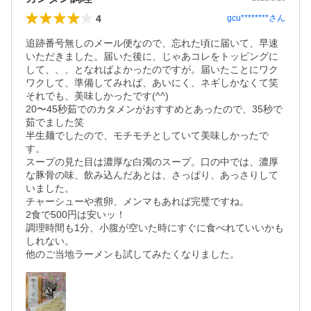
4
gcu********
さん
追跡番号無しのメール便なので、忘れた頃に届いて、早速
いただきました。届いた後に、じゃあコレをトッピングに
して、、、となればよかったのですが。届いたことにワク
ワクして、準備してみれば、あいにく、ネギしかなくて笑

それでも、美味しかったです(^^)

20〜45秒茹でのカタメンがおすすめとあったので、35秒で
茹でました笑

半生麺でしたので、モチモチとしていて美味しかったで
す。

スープの見た目は濃厚な白濁のスープ。口の中では、濃厚
な豚骨の味、飲み込んだあとは、さっぱり、あっさりして
いました。

チャーシューや煮卵、メンマもあれば完璧ですね。

2食で500円は安いッ！

調理時間も1分、小腹が空いた時にすぐに食べれていいかも
しれない。

他のご当地ラーメンも試してみたくなりました。