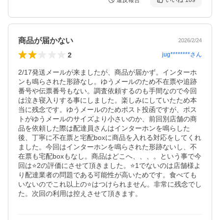
違反報告
いいね
109
商品が届かない
2026/2/24
2
jug********
さん
2/17発送メールが来ましたが、商品が届かず。インターホ
ンも鳴らされた形跡なし。ゆうメールのため不在票や追跡
番号や伝票番号もない。調査依頼するのも手間なので今回
は泣き寝入りする事にしました。楽しみにしていたため本
当に残念です。ゆうメールのためポスト投函ですが、ポス
トがゆうメールのサイズより小さいのか、前回別店舗の商
品を依頼した際は配達員さんはインターホンを鳴らした
後、丁寧に不在票と宅配boxに商品を入れる対応をしてくれ
ました。今回はインターホンを鳴らされた形跡ないし、不
在票も宅配boxもなし。商品はどこへ、、、。という事で今
回は⭐️2の評価にさせて頂きました。⭐️1でないのは店舗様よ
り配達業者の問題である可能性が高いためです。食べても
いないのでこれ以上の⭐️はつけられません。非常に残念でし
た。次回の利用は控えさせて頂きます。