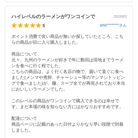
ハイレベルのラーメンがワンコインで
2022/8/3
5
smo********
さん
ポイント消費で良い商品が無いか探していたところ、こち
らの商品が目に入り購入しました。

商品について

元々、九州のラーメンが好きで年に数回は現地までラーメ
ンを食べに行く程でした。

こちらの商品は、よく行く名店の物で、届いて直ぐに食べ
ました(メンマや煮卵、チャーシュー等のマシマシトッピン
グで食べました)が、麺、スープ全てが再現されており本当
においしいラーメンでした。

このレベルの商品がワンコインで購入できるのは幸せで
す。まだ本場の味を知らない方にはかなりおすすめです。

配達について

商品ページに記載のあった日付よりかなり早い段階で到着
しました。
