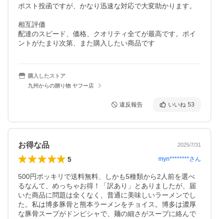
ポスト投函ですが、かなり迅速な対応で大変助かります。

相互評価

配達のスピード、価格、クオリティ全てが最高です。ポイ
ントがたまり次第、また購入したい商品です
購入したストア
九州からの贈り物 ヤフー店
違反報告
いいね
53
お得な品
2025/7/31
5
myn********
さん
500円ポッキリで送料無料、しかも5種類から2人前を選べ
るなんて、めっちゃお得！「訳あり」とありましたが、届
いた商品に問題は全くなく、普通に美味しいラーメンでし
た。私は博多豚骨と熊本ラーメンをチョイス。博多は濃厚
な豚骨スープがドンピシャで、麺の細さがスープに絡んで