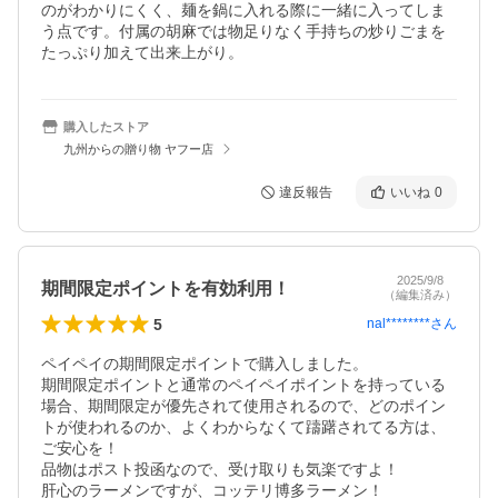
のがわかりにくく、麺を鍋に入れる際に一緒に入ってしま
う点です。付属の胡麻では物足りなく手持ちの炒りごまを
たっぷり加えて出来上がり。
購入したストア
九州からの贈り物 ヤフー店
違反報告
いいね
0
2025/9/8
期間限定ポイントを有効利用！
（編集済み）
5
nal********
さん
ペイペイの期間限定ポイントで購入しました。

期間限定ポイントと通常のペイペイポイントを持っている
場合、期間限定が優先されて使用されるので、どのポイン
トが使われるのか、よくわからなくて躊躇されてる方は、
ご安心を！

品物はポスト投函なので、受け取りも気楽ですよ！

肝心のラーメンですが、コッテリ博多ラーメン！
