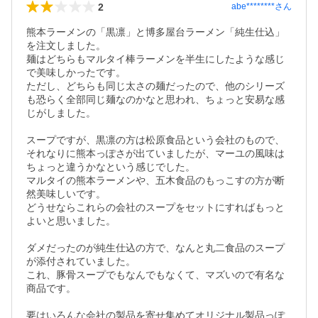
2
abe********
さん
熊本ラーメンの「黒凛」と博多屋台ラーメン「純生仕込」
を注文しました。

麺はどちらもマルタイ棒ラーメンを半生にしたような感じ
で美味しかったです。

ただし、どちらも同じ太さの麺だったので、他のシリーズ
も恐らく全部同じ麺なのかなと思われ、ちょっと安易な感
じがしました。

スープですが、黒凛の方は松原食品という会社のもので、
それなりに熊本っぽさが出ていましたが、マーユの風味は
ちょっと違うかなという感じでした。

マルタイの熊本ラーメンや、五木食品のもっこすの方が断
然美味しいです。

どうせならこれらの会社のスープをセットにすればもっと
よいと思いました。

ダメだったのが純生仕込の方で、なんと丸二食品のスープ
が添付されていました。

これ、豚骨スープでもなんでもなくて、マズいので有名な
商品です。

要はいろんな会社の製品を寄せ集めてオリジナル製品っぽ