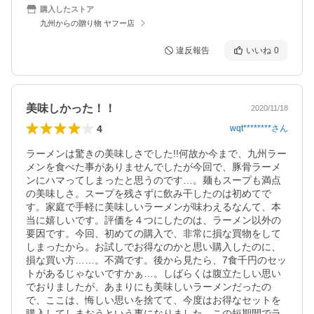
購入したストア
九州からの贈り物 ヤフー店
違反報告
いいね
0
美味しかった！！
2020/11/18
4
wqt********
さん
ラーメンは驚きの美味しさでした!!何故か今まで、九州ラー
メンを食べた事がありませんでしたが今回で、豚骨ラーメ
ンにハマってしまったと思うのです…。麺もスープも満点
の美味しさ。スープを残さずに飲み干したのは初めてで
す。家庭で手軽に美味しいラーメンが味わえるなんて、本
当に嬉しいです。評価を４つにしたのは、ラーメン以外の
要因です。今回、初めての購入で、非常に損な買物をして
しまったから。お試しでお得なのかと思い購入したのに、
損な買い方……。不満です。後から見たら、7食千円のセッ
トがあるじゃないですかぁ…。しばらくは腹立たしい思い
でおりましたが、あまりにも美味しいラーメンだったの
で、ここは、悔しい思いを捨てて、今度はお得なセットを
購入してしまおうという事になりました。この短期間でラ