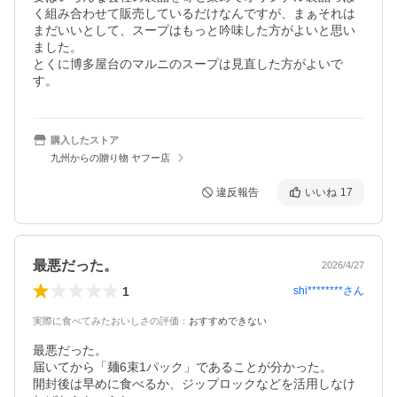
く組み合わせて販売しているだけなんですが、まぁそれは
まだいいとして、スープはもっと吟味した方がよいと思い
ました。

とくに博多屋台のマルニのスープは見直した方がよいで
す。
購入したストア
九州からの贈り物 ヤフー店
違反報告
いいね
17
最悪だった。
2026/4/27
1
shi********
さん
実際に食べてみたおいしさの評価
：
おすすめできない
最悪だった。

届いてから「麺6束1パック」であることが分かった。

開封後は早めに食べるか、ジップロックなどを活用しなけ