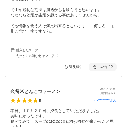
ですが過剰な期待は肩透かしを喰らうと思います。

なぜなら乾麺が生麺を超える事はありませんから。

でも情報を食う人は満足出来ると思います・・何しろ「九
州ご当地」物ですから。
購入したストア
九州からの贈り物 ヤフー店
違反報告
いいね
12
2020/10/30
久留米とんこつラーメン
（編集済み）
5
rrx********
さん
本日、１０月３０日、夕食としていただきました。

美味しかったです。

食べてみて、スープのお湯の量は多少多めで良かったと思
います。
