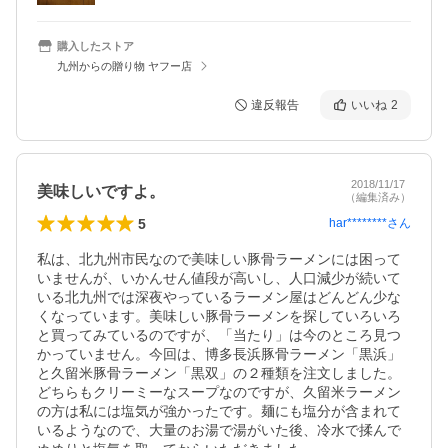
購入したストア
九州からの贈り物 ヤフー店
違反報告
いいね
2
2018/11/17
美味しいですよ。
（編集済み）
5
har********
さん
私は、北九州市民なので美味しい豚骨ラーメンには困って
いませんが、いかんせん値段が高いし、人口減少が続いて
いる北九州では深夜やっているラーメン屋はどんどん少な
くなっています。美味しい豚骨ラーメンを探していろいろ
と買ってみているのですが、「当たり」は今のところ見つ
かっていません。今回は、博多長浜豚骨ラーメン「黒浜」
と久留米豚骨ラーメン「黒双」の２種類を注文しました。
どちらもクリーミーなスープなのですが、久留米ラーメン
の方は私には塩気が強かったです。麺にも塩分が含まれて
いるようなので、大量のお湯で湯がいた後、冷水で揉んで