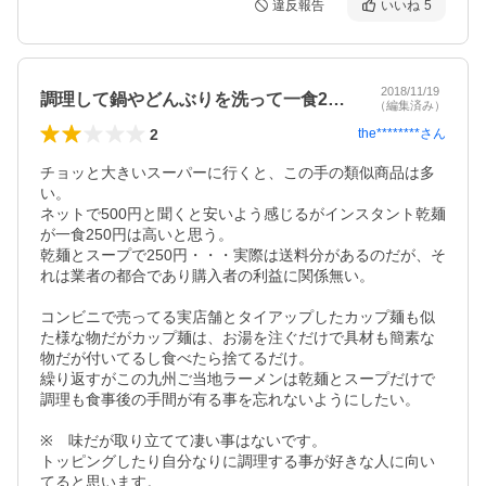
違反報告
いいね
5
2018/11/19
調理して鍋やどんぶりを洗って一食250円
（編集済み）
2
the********
さん
チョッと大きいスーパーに行くと、この手の類似商品は多
い。

ネットで500円と聞くと安いよう感じるがインスタント乾麺
が一食250円は高いと思う。

乾麺とスープで250円・・・実際は送料分があるのだが、そ
れは業者の都合であり購入者の利益に関係無い。

コンビニで売ってる実店舗とタイアップしたカップ麺も似
た様な物だがカップ麺は、お湯を注ぐだけで具材も簡素な
物だが付いてるし食べたら捨てるだけ。

繰り返すがこの九州ご当地ラーメンは乾麺とスープだけで
調理も食事後の手間が有る事を忘れないようにしたい。

※　味だが取り立てて凄い事はないです。

トッピングしたり自分なりに調理する事が好きな人に向い
てると思います。
