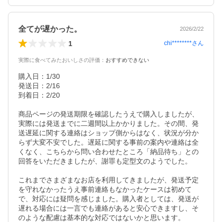
全てが遅かった。
2026/2/22
1
chi********
さん
実際に食べてみたおいしさの評価
：
おすすめできない
購入日：1/30  

発送日：2/16  

到着日：2/20  

商品ページの発送期限を確認したうえで購入しましたが、
実際には発送までに二週間以上かかりました。その間、発
送遅延に関する連絡はショップ側からはなく、状況が分か
らず大変不安でした。遅延に関する事前の案内や連絡は全
くなく、こちらから問い合わせたところ「納品待ち」との
回答をいただきましたが、謝罪も定型文のようでした。

これまでさまざまなお店を利用してきましたが、発送予定
を守れなかったうえ事前連絡もなかったケースは初めて
で、対応には疑問を感じました。購入者としては、発送が
遅れる場合には一言でも連絡があると安心できますし、そ
のような配慮は基本的な対応ではないかと思います。  
