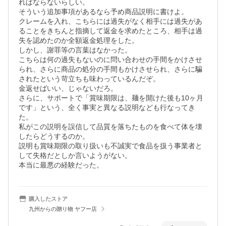
ればならないらしい。

そういう追加事項があるなら予め商品説明に書けよ。

クレームを入れ、こちらには過失がなく相手には過失があ
ることをきちんと指摘して返金を求めたところ、相手は過
失を認めたのか全額返金処理をした。

しかし、謝罪等の言葉はなかった。

こちらは何の過失もないのに問い合わせの手間をかけさせ
られ、さらに商品の処分の手間もかけさせられ、さらに騙
されたという苛立ちも味わっているんだぞ。

金返せばいい、じゃないだろ。

さらに、サポートで「賞味期限は、麺を開けた後も10ヶ月
です」という、全く事実と異なる説明なども行なってき
た。

私がこの説明を誤信して品質を落ちたものを食べて体を壊
したらどうするのか。

説明も賞味期限の取り扱いも不誠実で食品を扱う事業者と
して失格だとしか言いようがない。

本当に最悪の経験だった。
購入したストア
九州からの贈り物 ヤフー店