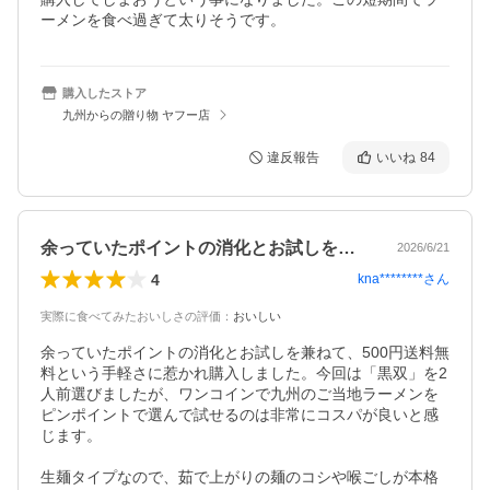
ーメンを食べ過ぎて太りそうです。
購入したストア
九州からの贈り物 ヤフー店
違反報告
いいね
84
余っていたポイントの消化とお試しを兼ね…
2026/6/21
4
kna********
さん
実際に食べてみたおいしさの評価
：
おいしい
余っていたポイントの消化とお試しを兼ねて、500円送料無
料という手軽さに惹かれ購入しました。今回は「黒双」を2
人前選びましたが、ワンコインで九州のご当地ラーメンを
ピンポイントで選んで試せるのは非常にコスパが良いと感
じます。

生麺タイプなので、茹で上がりの麺のコシや喉ごしが本格