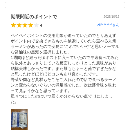
期限間近のポイントで
2025/10/12
4
zlt********
さん
ペイペイポイントの使用期限が迫っていたのでとりあえず
ポイント内で交換できるものを検索していたら選べる九州
ラーメンがあったので安易に”これでいいや”と思いノーマル
な醤油味の黒潮を選択しました。

1週間ほど経った頃ポストに入っていたので早速食べてみた
ら以外とあっさりしている反面しっかりとした風味があり
結構美味しかったです。また麺もちょっと茹ですぎたかな
と思ったけどほどほどコシもあり良かったです。

野菜や肉など具材もそこそこ入れたので店で食べるラーメ
ンと変わらないぐらいの満足感でした。次は豚骨味を味わ
って見ようかなと思っています。

星４つにしたのはいつ届くか分からない点で−1にしまし