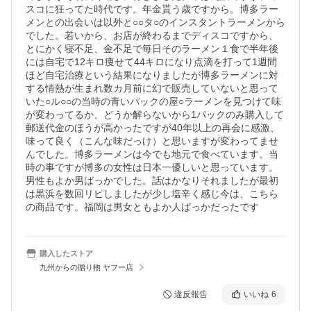
スコに狂ってた時代です。年金貰う歳ですから。博多ラー
メンとの出会いは以外と○○タ○のインスタントラーメンから
でした。若いから、お店が終わるまでディスコですから、
とにかく寝不足、金不足で毎日そのラーメン１食で半年後
には自宅で12キロ痩せて44キロになり点滴を打って1週間
ほど自宅治療という結果になりましたが博多ラーメンに対
する情熱が生まれ数カ月前に幻で販売していないと思って
いた○ル○○の当時の青いパックの屋○ラーメンを見つけて味
が変わってるか、どうか解らないから1パックのみ購入して
郵送代金のほうが高かったですが40年以上の再会に感激、
味って良く（こんな味だっけ）と思いますが変わってませ
んでした。博多ラーメンは今でも地元で食べています。当
時の事ですが博多の女性は日本一優しいと思っています。
男性もよか男ばっかでした。話はかなりそれましたが最初
は黒浜を数回リピしましたが少し塩辛く感じ今は、こちら
購入したストア
九州からの贈り物 ヤフー店
違反報告
いいね
6