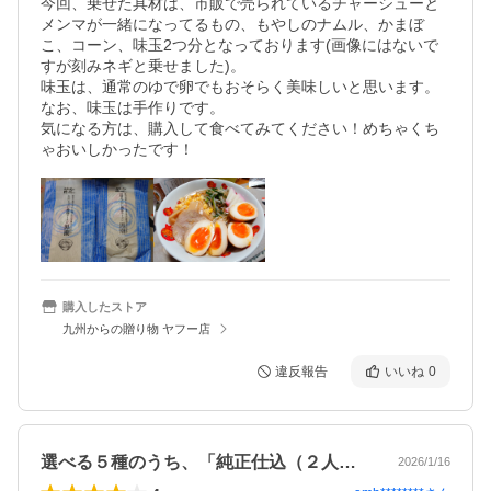
今回、乗せた具材は、市販で売られているチャーシューと
メンマが一緒になってるもの、もやしのナムル、かまぼ
こ、コーン、味玉2つ分となっております(画像にはないで
すが刻みネギと乗せました)。

味玉は、通常のゆで卵でもおそらく美味しいと思います。

なお、味玉は手作りです。

気になる方は、購入して食べてみてください！めちゃくち
ゃおいしかったです！
購入したストア
九州からの贈り物 ヤフー店
違反報告
いいね
0
選べる５種のうち、「純正仕込（２人前）…
2026/1/16