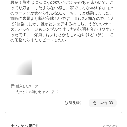
最高！熊本はにんにくの効いたパンチのある味わいで、こ
ってり好きにはたまらない感じ。家でこんな本格的な九州
のラーメンが食べられるなんて、ちょっと感動しました。
市販の袋麺より断然美味しいです！量は2人前なので、1人
で2回楽しむか、誰かとシェアするのにちょうどいいサイ
ズ。パッケージもシンプルで作り方の説明も分かりやすか
ったです。「爆買」は大げさかもしれないけど（笑）、こ
の価格ならまたリピートしたい！

購入したストア
九州からの贈り物 ヤフー店
違反報告
いいね
33
カンタン調理
2025/9/26