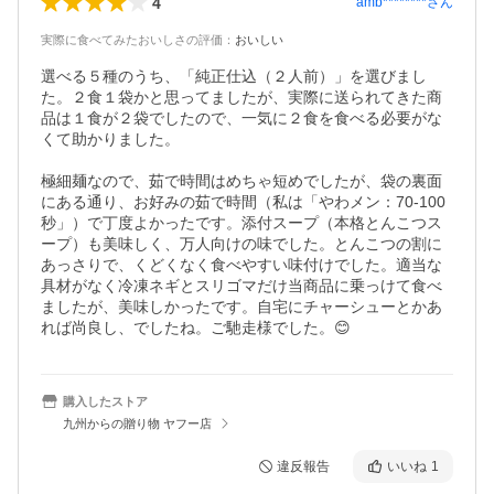
4
amb********
さん
実際に食べてみたおいしさの評価
：
おいしい
選べる５種のうち、「純正仕込（２人前）」を選びまし
た。２食１袋かと思ってましたが、実際に送られてきた商
品は１食が２袋でしたので、一気に２食を食べる必要がな
くて助かりました。

極細麺なので、茹で時間はめちゃ短めでしたが、袋の裏面
にある通り、お好みの茹で時間（私は「やわメン：70-100
秒」）で丁度よかったです。添付スープ（本格とんこつス
ープ）も美味しく、万人向けの味でした。とんこつの割に
あっさりで、くどくなく食べやすい味付けでした。適当な
具材がなく冷凍ネギとスリゴマだけ当商品に乗っけて食べ
ましたが、美味しかったです。自宅にチャーシューとかあ
れば尚良し、でしたね。ご馳走様でした。😊
購入したストア
九州からの贈り物 ヤフー店
違反報告
いいね
1