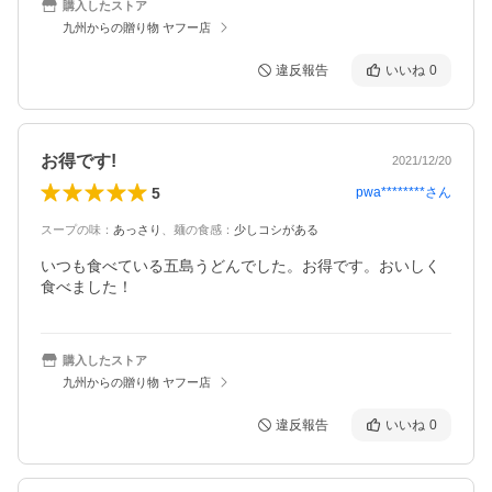
購入したストア
九州からの贈り物 ヤフー店
違反報告
いいね
0
お得です!
2021/12/20
5
pwa********
さん
スープの味
：
あっさり
、
麺の食感
：
少しコシがある
いつも食べている五島うどんでした。お得です。おいしく
食べました！
購入したストア
九州からの贈り物 ヤフー店
違反報告
いいね
0