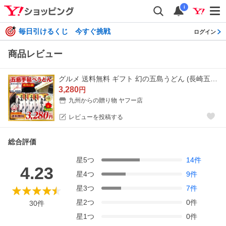
i
毎日引けるくじ 今すぐ挑戦
ログイン
商品レビュー
グルメ 送料無料 ギフト 幻の五島うどん (長崎五島手延べ うどん )240gX5袋 セット 送料無料 お取り寄せ 手土産 贈り物 ポイント利用 爆買 ポイント消化 お中元
3,280
円
九州からの贈り物 ヤフー店
レビューを投稿する
総合評価
星
5
つ
14
件
4.23
星
4
つ
9
件
星
3
つ
7
件
星
2
つ
0
件
30
件
星
1
つ
0
件