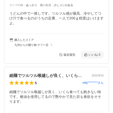
スープの味
：
あっさり
、
麺の食感
：
少しコシがある
うどんの中で一推しです。ツルツル感が最高、冷やしてつ
け汁で食べるのがうちの定番、一人で200ｇ程度はいけます
よ。
購入したストア
九州からの贈り物 ヤフー店
違反報告
いいね
0
細麺でツルツル喉越しが良く、いくら食べ…
2022/9/15
5
mtq********
さん
細麺でツルツル喉越しが良く、いくら食べても飽きない味
です。椿油を使用してるので艶やかで見た目も食欲をそそ
ります。