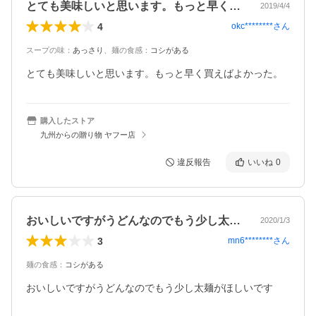
とても美味しいと思います。もっと早く買…
2019/4/4
4
okc********
さん
スープの味
：
あっさり
、
麺の食感
：
コシがある
とても美味しいと思います。もっと早く買えばよかった。
購入したストア
九州からの贈り物 ヤフー店
違反報告
いいね
0
おいしいですがうどんなのでもう少し太麺…
2020/1/3
3
mn6********
さん
麺の食感
：
コシがある
おいしいですがうどんなのでもう少し太麺がほしいです