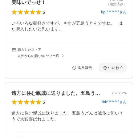
2019/1/8
美味いでっせ！
（編集済み）
5
ky_********
さん
いろいろな麺好きですが、さすが五島うどんですね。　ま
た購入したいと思います。
購入したストア
九州からの贈り物 ヤフー店
違反報告
いいね
0
遠方に住む親戚に送りました。五島うどん…
2025/12/4
5
tkk********
さん
遠方に住む親戚に送りました。五島うどんは滅多に無いそ
うで大変喜ばれました。