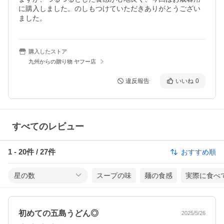
に購入しました。のしもつけていただきありがとうござい
ました。
購入したストア
九州からの贈り物 ヤフー店
違反報告
いいね
0
すべてのレビュー
1
-
20
件 /
27
件
おすすめ順
星の数
スープの味
麺の食感
実際に食べ
初めての五島うどん◎
2025/5/26