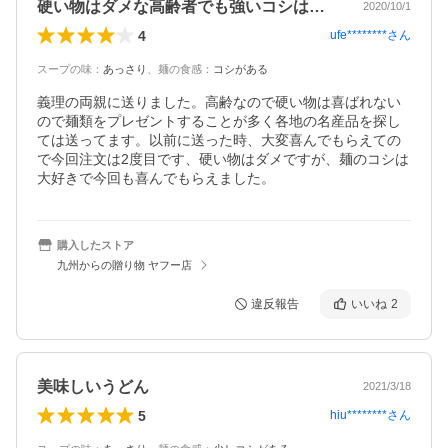
硬い物はダメな高齢者でも強いコシは大好き
2020/10/1
4
ufe********
さん
スープの味
：
あっさり
、
麺の食感
：
コシがある
義理の両親に送りました。高齢なので硬い物は喜ばれない
ので麺類をプレゼントすることが多く各地の名産品を探し
ては送ってます。以前に送った時、大変喜んでもらえての
で今回注文は2度目です、硬い物はダメですが、麺のコシは
大好きで今回も喜んでもらえました。
購入したストア
九州からの贈り物 ヤフー店
違反報告
いいね
2
美味しいうどん
2021/3/18
5
hiu********
さん