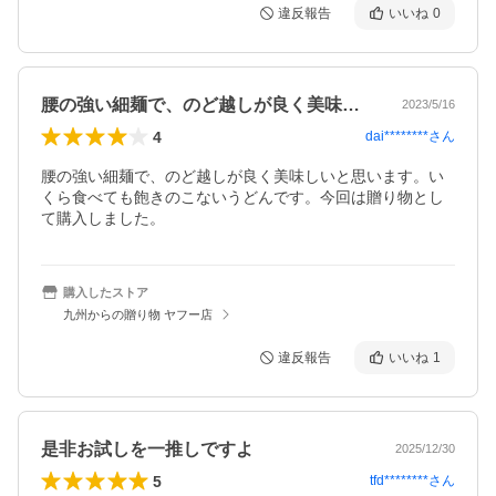
違反報告
いいね
0
腰の強い細麺で、のど越しが良く美味しい…
2023/5/16
4
dai********
さん
腰の強い細麺で、のど越しが良く美味しいと思います。い
くら食べても飽きのこないうどんです。今回は贈り物とし
て購入しました。
購入したストア
九州からの贈り物 ヤフー店
違反報告
いいね
1
是非お試しを一推しですよ
2025/12/30
5
tfd********
さん