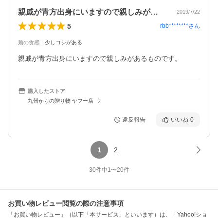
親戚が青方出身にいますので親しみがある…
2019/7/22
5
rbb********
さん
麺の食感
：
少しコシがある
親戚が青方出身にいますので親しみがあるものです。
購入したストア
九州からの贈り物 ヤフー店
違反報告
いいね
0
1
2
30
件中
1
〜
20
件
お買い物レビュー閲覧の際の注意事項
「お買い物レビュー」（以下「本サービス」といいます）は、「Yahoo!ショ