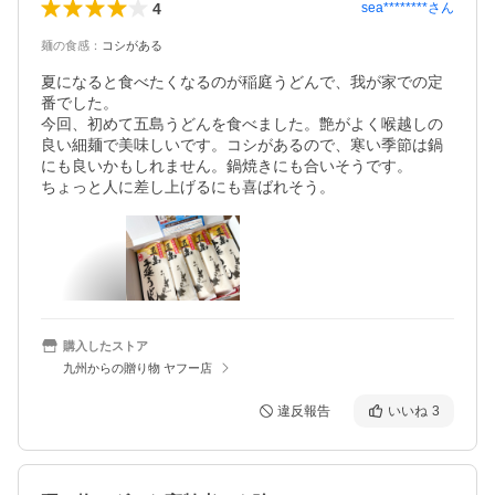
4
sea********
さん
麺の食感
：
コシがある
夏になると食べたくなるのが稲庭うどんで、我が家での定
番でした。

今回、初めて五島うどんを食べました。艶がよく喉越しの
良い細麺で美味しいです。コシがあるので、寒い季節は鍋
にも良いかもしれません。鍋焼きにも合いそうです。

ちょっと人に差し上げるにも喜ばれそう。
購入したストア
九州からの贈り物 ヤフー店
違反報告
いいね
3