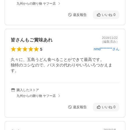
九州からの贈り物 ヤフー店
違反報告
いいね
0
2018/11/22
皆さんもご賞味あれ
（編集済み）
5
nmd********
さん
久々に、五島うどん食べることができて最高です。

独特のコシなので、パスタの代わりやいろいろつかえま
す。
購入したストア
九州からの贈り物 ヤフー店
違反報告
いいね
0