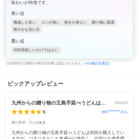
味わいが特徴です。
良い点
喉越しが良い
コシが強い
飽きが来ない
贈り物に最適
艶やかな見た目
悪い点
特別美味しいわけではない
AI回答の正確性や商品の効果は保証されません（
その他の注意点
）
ピックアップレビュー
九州からの贈り物の五島手延べうどんは何…
2026/1/6
5
yoc********
さん
麺の食感
：
コシがある
九州からの贈り物の五島手延べうどんは何回か購入してい
ますが、つるつるとした食感が心地良く、今回はお歳暮用