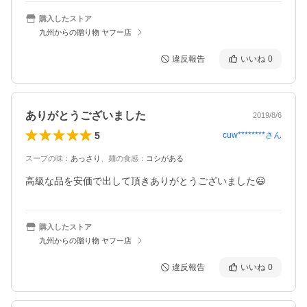
購入したストア
九州からの贈り物 ヤフー店
違反報告
いいね
0
ありがとうございました
2019/8/6
5
cuw********
さん
スープの味
：
あっさり
、
麺の食感
：
コシがある
高級な品を安価で出して頂きありがとうございました😃
購入したストア
九州からの贈り物 ヤフー店
違反報告
いいね
0