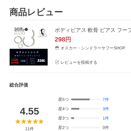
商品レビュー
ボディピアス 軟骨 ピアス フープ
298
円
オスカー・シンドラーヤフーSHOP
レビューを投稿する
総合評価
星
5
つ
7
件
4.55
星
4
つ
3
件
星
3
つ
1
件
星
2
つ
0
件
11
件