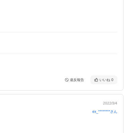
違反報告
いいね
0
2022/3/4
ex_********
さん