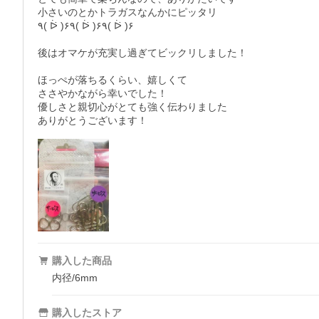
小さいのとかトラガスなんかにピッタリ

٩( ᐖ )۶٩( ᐖ )۶٩( ᐖ )۶

後はオマケが充実し過ぎてビックリしました！

ほっぺが落ちるくらい、嬉しくて

ささやかながら幸いでした！

優しさと親切心がとても強く伝わりました

ありがとうございます！
購入した商品
内径/6mm
購入したストア