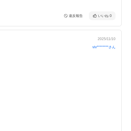
違反報告
いいね
0
2025/11/10
viv********
さん