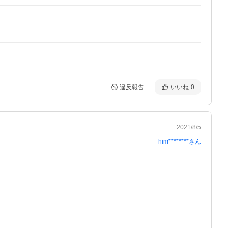
違反報告
いいね
0
2021/8/5
him********
さん