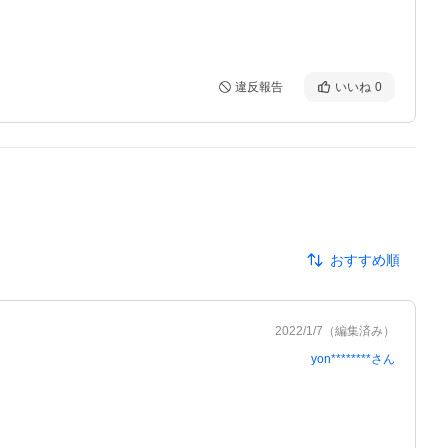
違反報告
いいね
0
おすすめ順
2022/1/7
（編集済み）
yon********
さん