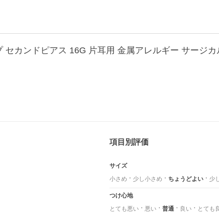
 セカンドピアス 16G 片耳用 金属アレルギー サージカ
項目別評価
サイズ
小さめ
少し小さめ
ちょうどよい
少
つけ心地
とても悪い
悪い
普通
良い
とても