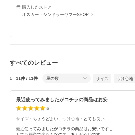
購入したストア
オスカー・シンドラーヤフーSHOP
すべてのレビュー
1
-
11
件 /
11
件
星の数
サイズ
つけ心地
最近使ってみましたがコチラの商品はお安…
5
サイズ
：
ちょうどよい
、
つけ心地
：
とても良い
最近使ってみましたがコチラの商品はお安いですし

とても簡単で楽ちんなので、ありがたいです
