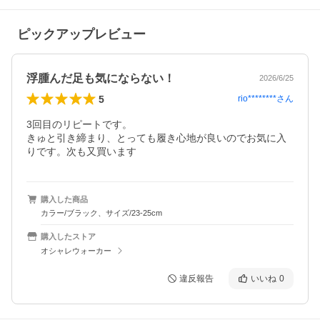
ピックアップレビュー
浮腫んだ足も気にならない！
2026/6/25
5
rio********
さん
3回目のリピートです。

きゅと引き締まり、とっても履き心地が良いのでお気に入
りです。次も又買います
購入した商品
カラー/ブラック、サイズ/23-25cm
購入したストア
オシャレウォーカー
違反報告
いいね
0