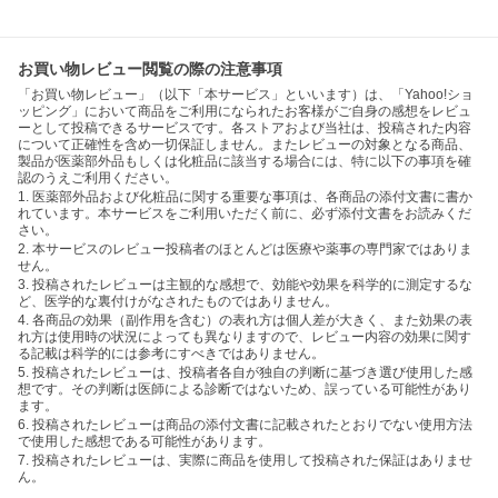
お買い物レビュー閲覧の際の注意事項
「お買い物レビュー」（以下「本サービス」といいます）は、「Yahoo!ショ
ッピング」において商品をご利用になられたお客様がご自身の感想をレビュ
ーとして投稿できるサービスです。各ストアおよび当社は、投稿された内容
について正確性を含め一切保証しません。またレビューの対象となる商品、
製品が医薬部外品もしくは化粧品に該当する場合には、特に以下の事項を確
認のうえご利用ください。
1. 医薬部外品および化粧品に関する重要な事項は、各商品の添付文書に書か
れています。本サービスをご利用いただく前に、必ず添付文書をお読みくだ
さい。
2. 本サービスのレビュー投稿者のほとんどは医療や薬事の専門家ではありま
せん。
3. 投稿されたレビューは主観的な感想で、効能や効果を科学的に測定するな
ど、医学的な裏付けがなされたものではありません。
4. 各商品の効果（副作用を含む）の表れ方は個人差が大きく、また効果の表
れ方は使用時の状況によっても異なりますので、レビュー内容の効果に関す
る記載は科学的には参考にすべきではありません。
5. 投稿されたレビューは、投稿者各自が独自の判断に基づき選び使用した感
想です。その判断は医師による診断ではないため、誤っている可能性があり
ます。
6. 投稿されたレビューは商品の添付文書に記載されたとおりでない使用方法
で使用した感想である可能性があります。
7. 投稿されたレビューは、実際に商品を使用して投稿された保証はありませ
ん。