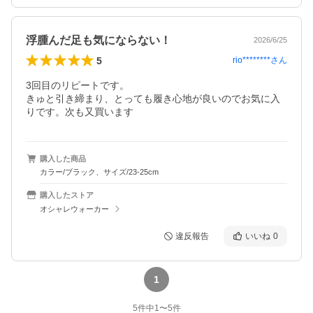
浮腫んだ足も気にならない！
2026/6/25
5
rio********
さん
3回目のリピートです。

きゅと引き締まり、とっても履き心地が良いのでお気に入
りです。次も又買います
購入した商品
カラー/ブラック、サイズ/23-25cm
購入したストア
オシャレウォーカー
違反報告
いいね
0
1
5
件中
1
〜
5
件