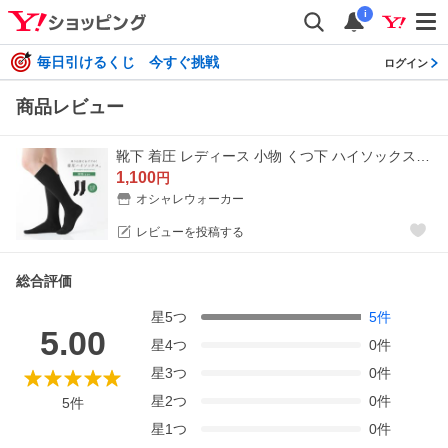
i
毎日引けるくじ 今すぐ挑戦
ログイン
商品レビュー
靴下 着圧 レディース 小物 くつ下 ハイソックス ロングソックス 着圧ソックス 無地＃「メール便可」「10」
1,100
円
オシャレウォーカー
レビューを投稿する
総合評価
星
5
つ
5
件
5.00
星
4
つ
0
件
星
3
つ
0
件
星
2
つ
0
件
5
件
星
1
つ
0
件