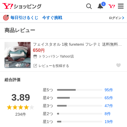
i
毎日引けるくじ 今すぐ挑戦
ログイン
商品レビュー
フェイスタオル 1枚 furetemi フレテミ 送料無料 日本製 タオル 泉州タオル 薄手 速乾 綿100％ 新生活 ポイント消化
650
円
トランパラン Yahoo!店
レビューを投稿する
総合評価
星
5
つ
95
件
3.89
星
4
つ
65
件
星
3
つ
47
件
星
2
つ
8
件
234
件
星
1
つ
19
件