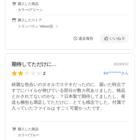
購入した商品
カラー/グリーン
購入したストア
トランパラン Yahoo!店
違反報告
いいね
0
期待してただけに…
2019/9/12
2
kix********
さん
綺麗な色合いのタオルでステキだったのに、届いた時点で
すでにパイルが伸びている部分が数カ所ありました。検品
とかされてないのかな…？日本製で期待してましたし、発
送も梱包も満足してただけに…とても残念でした。付属で
入っていたファイルは すごく可愛かったです。
購入した商品
カラー/ブルー