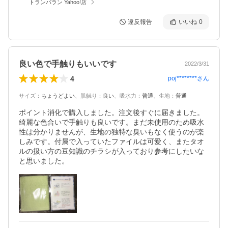
トランパラン Yahoo!店
違反報告
いいね
0
良い色で手触りもいいです
2022/3/31
4
poj********
さん
サイズ
：
ちょうどよい
、
肌触り
：
良い
、
吸水力
：
普通
、
生地
：
普通
ポイント消化で購入しました。注文後すぐに届きました。
綺麗な色合いで手触りも良いです。まだ未使用のため吸水
性は分かりませんが、生地の独特な臭いもなく使うのが楽
しみです。付属で入っていたファイルは可愛く、またタオ
ルの扱い方の豆知識のチラシが入っており参考にしたいな
と思いました。