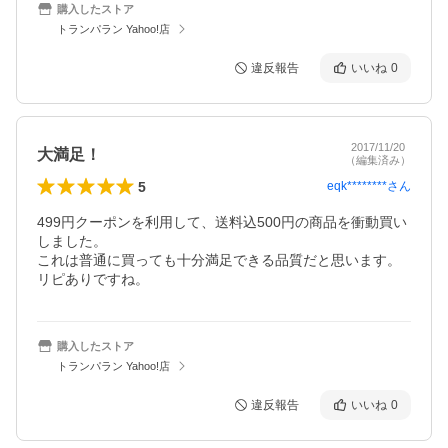
購入したストア
トランパラン Yahoo!店
違反報告
いいね
0
2017/11/20
大満足！
（編集済み）
5
eqk********
さん
499円クーポンを利用して、送料込500円の商品を衝動買い
しました。

これは普通に買っても十分満足できる品質だと思います。

リピありですね。
購入したストア
トランパラン Yahoo!店
違反報告
いいね
0