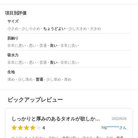
項目別評価
サイズ
小さめ
少し小さめ
ちょうどよい
少し大きめ
大きめ
肌触り
非常に悪い
悪い
普通
良い
非常に良い
吸水力
非常に悪い
悪い
普通
良い
非常に良い
生地
薄め
少し薄め
普通
少し厚め
厚め
ピックアップレビュー
しっかりと厚みのあるタオルが欲しかった…
2022/6/26
4
hig********
さん