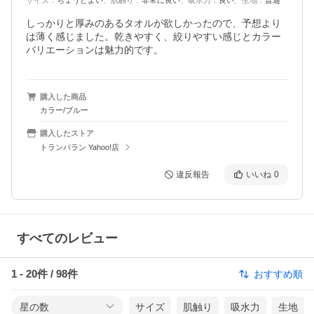
サイズ
：
ちょうどよい
、
肌触り
：
非常に良い
、
吸水力
：
良い
、
生地
：
普通
しっかりと厚みのあるタオルが欲しかったので、予想より
は薄く感じました。乾きやすく、絞りやすい感じとカラー
バリエーションは魅力的です。
購入した商品
カラー/ブルー
購入したストア
トランパラン Yahoo!店
違反報告
いいね
0
すべてのレビュー
1
-
20
件 /
98
件
おすすめ順
星の数
サイズ
肌触り
吸水力
生地