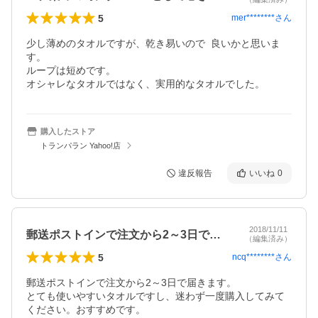
5
mer********
さん
少し薄めのタオルですが、乾き易いので  良いかと思いま
す。

ループは短めです。

オシャレなタオルではなく、実用的なタオルでした。
購入したストア
トランパラン Yahoo!店
違反報告
いいね
0
2018/11/11
郵送ポストインで注文から2～3日で届き…
（編集済み）
5
ncq********
さん
郵送ポストインで注文から2～3日で届きます。

とても使いやすいタオルですし、迷わず一度購入してみて
ください。おすすめです。