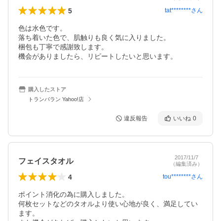
5
tat********
さん
色は水色です。

落ち着いた色で、肌触りも良く気に入りました。

梱包も丁寧で感謝致します。

機会がありましたら、リピートしたいと思います。
購入したストア
トランパラン Yahoo!店
違反報告
いいね
0
2017/11/7
フェイスタオル
（編集済み）
4
tou********
さん
ポイント消化の為に購入しました。

何枚セットなどのタオルより使い心地が良く、満足してい
ます。
