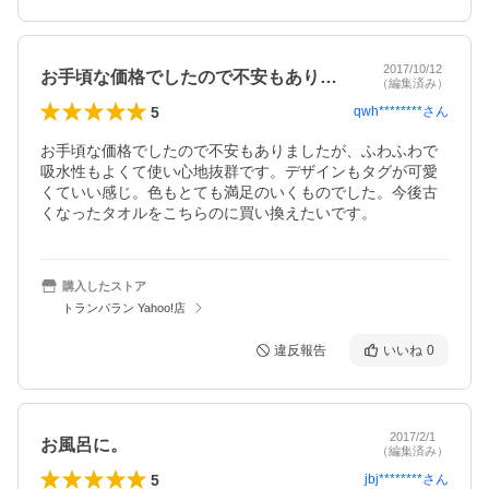
2017/10/12
お手頃な価格でしたので不安もありました…
（編集済み）
5
qwh********
さん
お手頃な価格でしたので不安もありましたが、ふわふわで
吸水性もよくて使い心地抜群です。デザインもタグが可愛
くていい感じ。色もとても満足のいくものでした。今後古
くなったタオルをこちらのに買い換えたいです。
購入したストア
トランパラン Yahoo!店
違反報告
いいね
0
2017/2/1
お風呂に。
（編集済み）
5
jbj********
さん