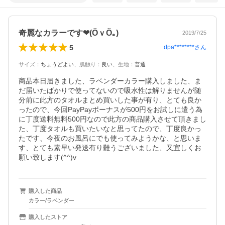
奇麗なカラーです❤(ӦｖӦ｡)
2019/7/25
5
dpa********
さん
サイズ
：
ちょうどよい
、
肌触り
：
良い
、
生地
：
普通
商品本日届きました、ラベンダーカラー購入しました、ま
だ届いたばかりで使ってないので吸水性は解りませんが随
分前に此方のタオルまとめ買いした事が有り、とても良か
ったので、今回PayPayボーナスが500円をお試しに遣う為
に丁度送料無料500円なので此方の商品購入させて頂きまし
た、丁度タオルも買いたいなと思ってたので、丁度良かっ
たです、今夜のお風呂にでも使ってみようかな、と思いま
す、とても素早い発送有り難うございました、又宜しくお
願い致します(^^)v
購入した商品
カラー/ラベンダー
購入したストア