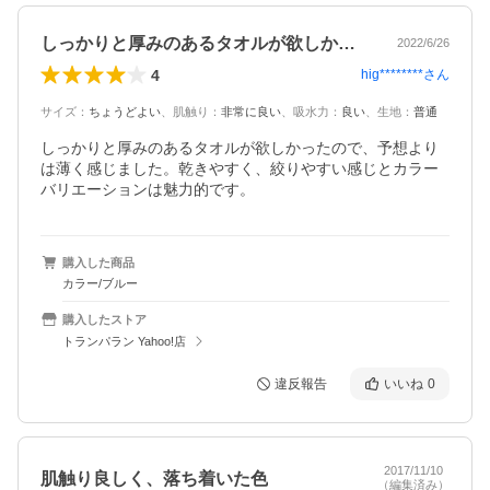
しっかりと厚みのあるタオルが欲しかった…
2022/6/26
4
hig********
さん
サイズ
：
ちょうどよい
、
肌触り
：
非常に良い
、
吸水力
：
良い
、
生地
：
普通
しっかりと厚みのあるタオルが欲しかったので、予想より
は薄く感じました。乾きやすく、絞りやすい感じとカラー
バリエーションは魅力的です。
購入した商品
カラー/ブルー
購入したストア
トランパラン Yahoo!店
違反報告
いいね
0
2017/11/10
肌触り良しく、落ち着いた色
（編集済み）