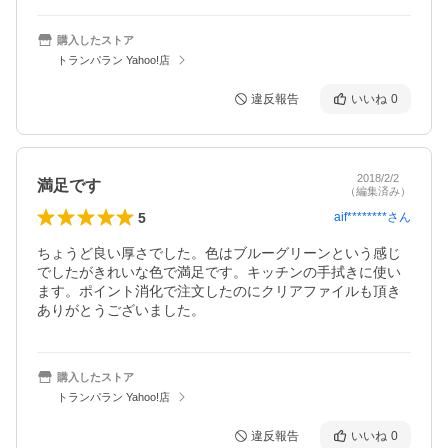
購入したストア
トランパラン Yahoo!店
違反報告
いいね
0
2018/2/2
満足です
（編集済み）
5
aif********
さん
ちょうど良い厚さでした。色はブルーグリーンという感じ
でしたがきれいな色で満足です。キッチンの手拭きに使い
ます。ポイント消化で注文したのにクリアファイルも頂き
ありがとうございました。
購入したストア
トランパラン Yahoo!店
違反報告
いいね
0