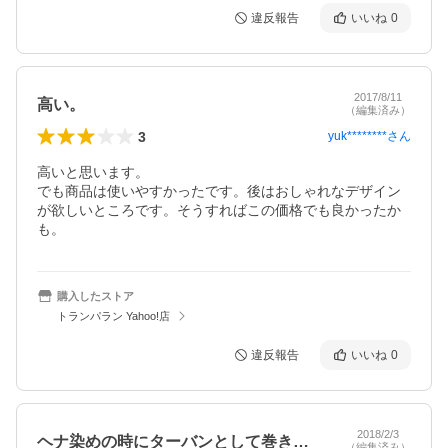
違反報告
いいね
0
2017/8/11
高い。
（編集済み）
3
yuk********
さん
高いと思います。

でも商品は使いやすかったです。後はおしゃれなデザイン
が欲しいところです。そうすればこの価格でも良かったか
も。
購入したストア
トランパラン Yahoo!店
違反報告
いいね
0
2018/2/3
ヘナ染めの時にターバンとして巻き易いです
（編集済み）