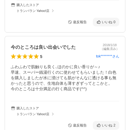
購入したストア
トランパラン Yahoo!店
違反報告
いいね
0
2018/1/18
今のところは良い出会いでした
（編集済み）
5
tok********
さん
ふわふわで肌触りも良く､ほのかに良い香りが～♪

早速、スーパー銭湯行くのに使わせてもらいました！白色
を購入しましたが水に浸けても肌がそんなに透ける事も無
かったと思うので、生地自体も薄すぎずってとこかと。

今のところは十分満足の行く商品です(^^)
購入したストア
トランパラン Yahoo!店
違反報告
いいね
2