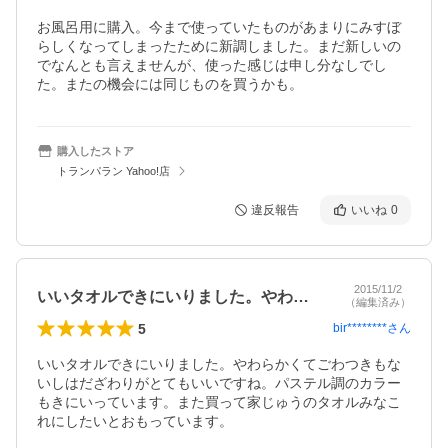
お風呂用に購入。今まで使っていたものがあまりにみすぼ
らしくなってしまったために新調しました。まだ新しいの
でなんとも言えませんが、使った感じは申し分なしでし
た。またの機会には同じものを買うかも。
購入したストア
トランパラン Yahoo!店
違反報告
いいね
0
2015/11/2
いいタオルできにいりました。やわらかく…
（編集済み）
5
bir********
さん
いいタオルできにいりました。やわらかくてごわつきもな
いしはだざわりがとてもいいですね。パステル調のカラー
もきにいっています。また買って家じゅうのタオルみなこ
れにしたいとおもっています。