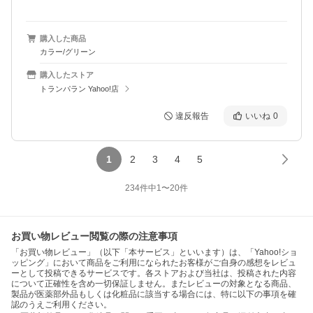
購入した商品
カラー/グリーン
購入したストア
トランパラン Yahoo!店
違反報告
いいね
0
1
2
3
4
5
234
件中
1
〜
20
件
お買い物レビュー閲覧の際の注意事項
「お買い物レビュー」（以下「本サービス」といいます）は、「Yahoo!ショ
ッピング」において商品をご利用になられたお客様がご自身の感想をレビュ
ーとして投稿できるサービスです。各ストアおよび当社は、投稿された内容
について正確性を含め一切保証しません。またレビューの対象となる商品、
製品が医薬部外品もしくは化粧品に該当する場合には、特に以下の事項を確
認のうえご利用ください。