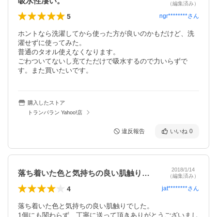
吸水性凄い。
（編集済み）
5
ngr********
さん
ホントなら洗濯してから使った方が良いのかもだけど、洗
濯せずに使ってみた。

普通のタオル使えなくなります。

ごわついてないし充てただけで吸水するので力いらずで
す。また買いたいです。
購入したストア
トランパラン Yahoo!店
違反報告
いいね
0
2018/1/14
落ち着いた色と気持ちの良い肌触りでした…
（編集済み）
4
jat********
さん
落ち着いた色と気持ちの良い肌触りでした。

1個にも関わらず、丁寧に送って頂きありがとうございまし