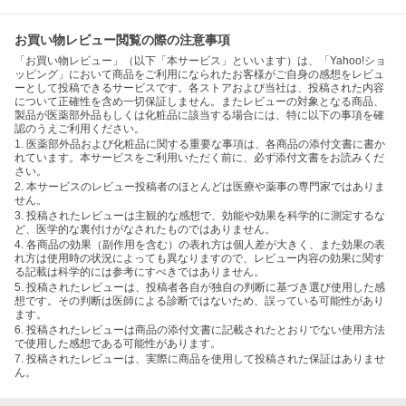
お買い物レビュー閲覧の際の注意事項
「お買い物レビュー」（以下「本サービス」といいます）は、「Yahoo!ショ
ッピング」において商品をご利用になられたお客様がご自身の感想をレビュ
ーとして投稿できるサービスです。各ストアおよび当社は、投稿された内容
について正確性を含め一切保証しません。またレビューの対象となる商品、
製品が医薬部外品もしくは化粧品に該当する場合には、特に以下の事項を確
認のうえご利用ください。
1. 医薬部外品および化粧品に関する重要な事項は、各商品の添付文書に書か
れています。本サービスをご利用いただく前に、必ず添付文書をお読みくだ
さい。
2. 本サービスのレビュー投稿者のほとんどは医療や薬事の専門家ではありま
せん。
3. 投稿されたレビューは主観的な感想で、効能や効果を科学的に測定するな
ど、医学的な裏付けがなされたものではありません。
4. 各商品の効果（副作用を含む）の表れ方は個人差が大きく、また効果の表
れ方は使用時の状況によっても異なりますので、レビュー内容の効果に関す
る記載は科学的には参考にすべきではありません。
5. 投稿されたレビューは、投稿者各自が独自の判断に基づき選び使用した感
想です。その判断は医師による診断ではないため、誤っている可能性があり
ます。
6. 投稿されたレビューは商品の添付文書に記載されたとおりでない使用方法
で使用した感想である可能性があります。
7. 投稿されたレビューは、実際に商品を使用して投稿された保証はありませ
ん。