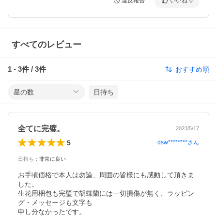
違反報告
いいね
0
すべてのレビュー
1
-
3
件 /
3
件
おすすめ順
星の数
日持ち
全てに完璧。
2023/5/17
5
dsw********
さん
日持ち
：
非常に良い
お手頃価格で本人は勿論、周囲の皆様にも感動して頂きま
した。

生花用梱包も完璧で胡蝶蘭には一切損傷が無く、ラッピン
グ・メッセージも文字も

申し分なかったです。