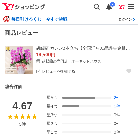
i
毎日引けるくじ 今すぐ挑戦
ログイン
商品レビュー
胡蝶蘭 カレン3本立ち【全国洋らん品評会金賞受賞胡蝶蘭】父の日 母の日 開店祝い 開院祝い お祝い 誕生日 プレゼント ギフト 花 鉢植え 爆買
16,500
円
胡蝶蘭の専門店 オーキッドハウス
レビューを投稿する
総合評価
星
5
つ
2
件
4.67
星
4
つ
1
件
星
3
つ
0
件
星
2
つ
0
件
3
件
星
1
つ
0
件