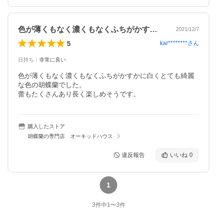
色が薄くもなく濃くもなくふちがかすかに…
2021/12/7
5
kar********
さん
日持ち
：
非常に良い
色が薄くもなく濃くもなくふちがかすかに白くとても綺麗
な色の胡蝶蘭でした。

購入したストア
胡蝶蘭の専門店 オーキッドハウス
違反報告
いいね
0
1
3
件中
1
〜
3
件