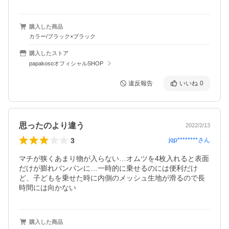
購入した商品
カラー/ブラック×ブラック
購入したストア
papakosoオフィシャルSHOP
違反報告
いいね
0
思ったのより違う
2022/2/13
3
jqp********
さん
マチが狭くあまり物が入らない…オムツを4枚入れると表面
だけが膨れパンパンに…一時的に乗せるのには便利だけ
ど、子どもを乗せた時に内側のメッシュ生地が滑るので長
時間には向かない
購入した商品