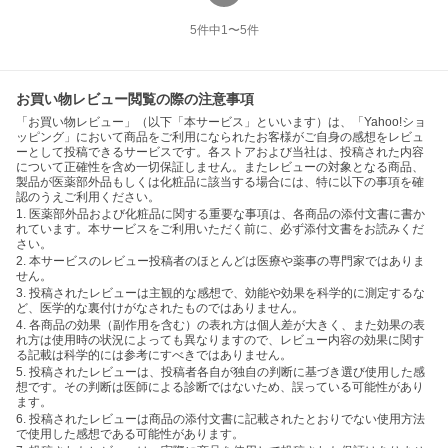
5
件中
1
〜
5
件
お買い物レビュー閲覧の際の注意事項
「お買い物レビュー」（以下「本サービス」といいます）は、「Yahoo!ショ
ッピング」において商品をご利用になられたお客様がご自身の感想をレビュ
ーとして投稿できるサービスです。各ストアおよび当社は、投稿された内容
について正確性を含め一切保証しません。またレビューの対象となる商品、
製品が医薬部外品もしくは化粧品に該当する場合には、特に以下の事項を確
認のうえご利用ください。
1. 医薬部外品および化粧品に関する重要な事項は、各商品の添付文書に書か
れています。本サービスをご利用いただく前に、必ず添付文書をお読みくだ
さい。
2. 本サービスのレビュー投稿者のほとんどは医療や薬事の専門家ではありま
せん。
3. 投稿されたレビューは主観的な感想で、効能や効果を科学的に測定するな
ど、医学的な裏付けがなされたものではありません。
4. 各商品の効果（副作用を含む）の表れ方は個人差が大きく、また効果の表
れ方は使用時の状況によっても異なりますので、レビュー内容の効果に関す
る記載は科学的には参考にすべきではありません。
5. 投稿されたレビューは、投稿者各自が独自の判断に基づき選び使用した感
想です。その判断は医師による診断ではないため、誤っている可能性があり
ます。
6. 投稿されたレビューは商品の添付文書に記載されたとおりでない使用方法
で使用した感想である可能性があります。