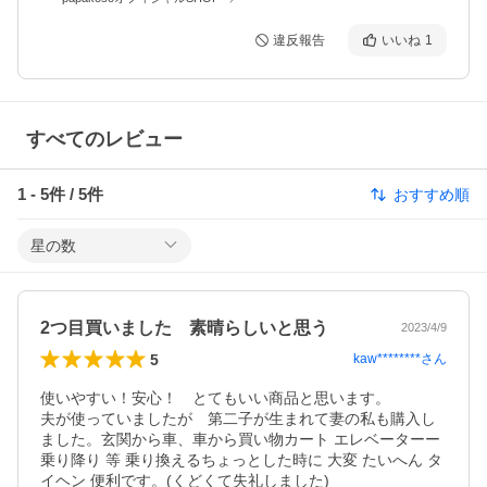
違反報告
いいね
1
すべてのレビュー
1
-
5
件 /
5
件
おすすめ順
星の数
2つ目買いました 素晴らしいと思う
2023/4/9
5
kaw********
さん
使いやすい！安心！　とてもいい商品と思います。

夫が使っていましたが　第二子が生まれて妻の私も購入し
ました。玄関から車、車から買い物カート エレベーターー
乗り降り 等 乗り換えるちょっとした時に 大変 たいへん タ
イヘン 便利です。(くどくて失礼しました)
