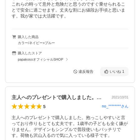
これらの時って意外と危険だと思うのですぐ乗せられるこ
とで安全に過ごせます。丈夫な割にお値段お手頃と思いま
す。我が家では大活躍です。
購入した商品
カラー/ネイビー×ブルー
購入したストア
papakosoオフィシャルSHOP
違反報告
いいね
1
主人へのプレゼントで購入しました。抱っ…
2021/10/31
5
no_********
さん
主人へのプレゼントで購入しました。抱っこしやすいと言
っており作りもとても丈夫です。1歳半の子どもも全く嫌が
りません。デザインもシンプルで普段使いもバッチリで
す。荷物も沢山入るので気に入っている様子です。