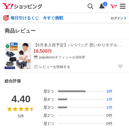
i
毎日引けるくじ 今すぐ挑戦
ログイン
商品レビュー
【6月末入荷予定】パパバッグ 思いやりモデル パパコソ 抱っこ ウエストポーチ 抱っこ補助 papakoso パパ&amp;ママ140人と考えた理想のパパバッグ ワンスレッド
16,500
円
papakosoオフィシャルSHOP
レビューを投稿する
総合評価
星
5
つ
3
件
4.40
星
4
つ
1
件
星
3
つ
1
件
星
2
つ
0
件
5
件
星
1
つ
0
件