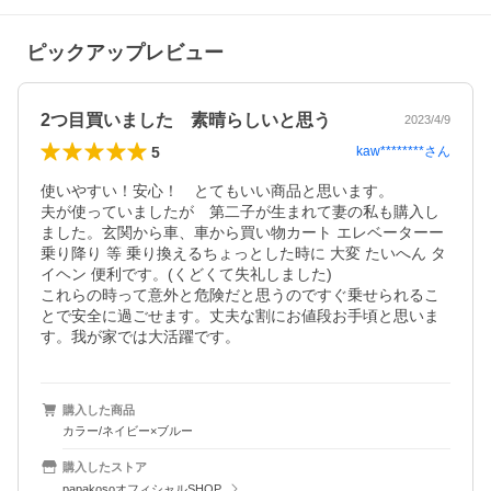
ピックアップレビュー
2つ目買いました 素晴らしいと思う
2023/4/9
5
kaw********
さん
使いやすい！安心！　とてもいい商品と思います。

夫が使っていましたが　第二子が生まれて妻の私も購入し
ました。玄関から車、車から買い物カート エレベーターー
乗り降り 等 乗り換えるちょっとした時に 大変 たいへん タ
イヘン 便利です。(くどくて失礼しました)

これらの時って意外と危険だと思うのですぐ乗せられるこ
とで安全に過ごせます。丈夫な割にお値段お手頃と思いま
す。我が家では大活躍です。
購入した商品
カラー/ネイビー×ブルー
購入したストア
papakosoオフィシャルSHOP