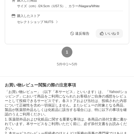
購入した商品
サイズ（cm）/24.5cm（US7.5）、カラー/Niagara/White
購入したストア
セレクトショップ NUTS
違反報告
いいね
0
1
5
件中
1
〜
5
件
お買い物レビュー閲覧の際の注意事項
「お買い物レビュー」（以下「本サービス」といいます）は、「Yahoo!ショ
ッピング」において商品をご利用になられたお客様がご自身の感想をレビュ
ーとして投稿できるサービスです。各ストアおよび当社は、投稿された内容
について正確性を含め一切保証しません。またレビューの対象となる商品、
製品が医薬部外品もしくは化粧品に該当する場合には、特に以下の事項を確
認のうえご利用ください。
1. 医薬部外品および化粧品に関する重要な事項は、各商品の添付文書に書か
れています。本サービスをご利用いただく前に、必ず添付文書をお読みくだ
さい。
2. 本サービスのレビュー投稿者のほとんどは医療や薬事の専門家ではありま