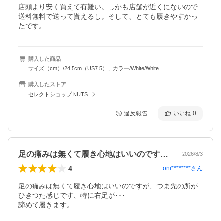
店頭より安く買えて有難い。しかも店舗が近くにないので
送料無料で送って貰えるし。そして、とても履きやすかっ
たです。
購入した商品
サイズ（cm）/24.5cm（US7.5）、カラー/White/White
購入したストア
セレクトショップ NUTS
違反報告
いいね
0
足の痛みは無くて履き心地はいいのですが…
2026/8/3
4
oni********
さん
足の痛みは無くて履き心地はいいのですが、つま先の所が
ひきつた感じです、特に右足が･･･

諦めて履きます。