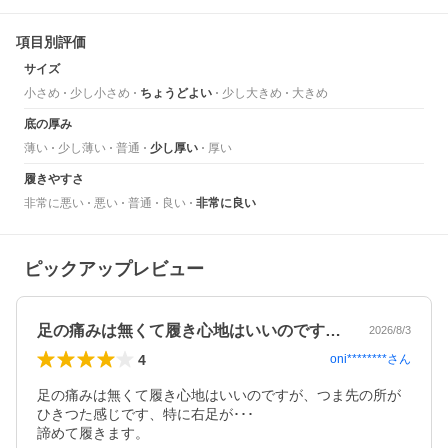
項目別評価
サイズ
小さめ
少し小さめ
ちょうどよい
少し大きめ
大きめ
底の厚み
薄い
少し薄い
普通
少し厚い
厚い
履きやすさ
非常に悪い
悪い
普通
良い
非常に良い
ピックアップレビュー
足の痛みは無くて履き心地はいいのですが…
2026/8/3
4
oni********
さん
足の痛みは無くて履き心地はいいのですが、つま先の所が
ひきつた感じです、特に右足が･･･

諦めて履きます。