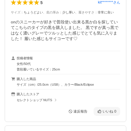
5
kit********
さん
サイズ
：
ちょうどよい
、
底の厚み
：
少し厚い
、
履きやすさ
：
非常に良い
onのスニーカーが好きで普段使い出来る黒か白を探してい
てこちらのタイプの黒を購入しました。 黒ですが真っ黒で
はなく濃いグレーでツルッとした感じでとても気に入りま
した！ 履いた感じもサイコーです♡
投稿者情報
女性/50代
普段履いているサイズ：25cm
購入した商品
サイズ（cm）/25.0cm（US8）、カラー/Black/Eclipse
購入したストア
セレクトショップ NUTS
違反報告
いいね
0