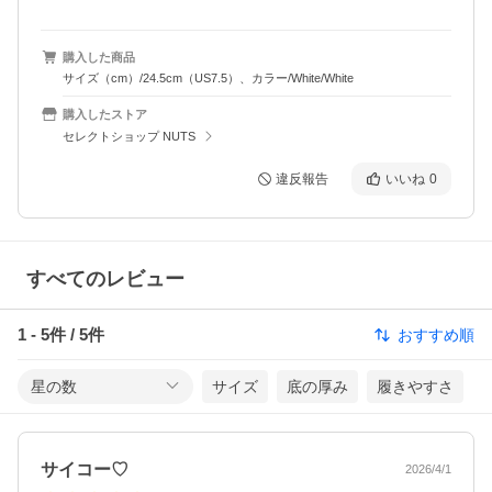
購入した商品
サイズ（cm）/24.5cm（US7.5）、カラー/White/White
購入したストア
セレクトショップ NUTS
違反報告
いいね
0
すべてのレビュー
1
-
5
件 /
5
件
おすすめ順
星の数
サイズ
底の厚み
履きやすさ
サイコー♡
2026/4/1