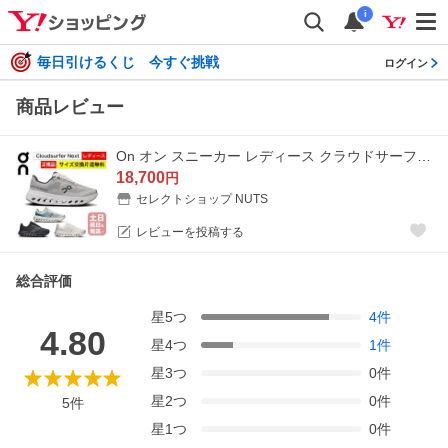
i
毎日引けるくじ 今すぐ挑戦
ログイン
商品レビュー
On オン スニーカー レディース クラウドサーファーネクスト ランニングシューズ Cloudsurfer Next Womens 日本正規品 【サイズ交換片道無料】
18,700
円
セレクトショップ NUTS
レビューを投稿する
総合評価
星
5
つ
4
件
4.80
星
4
つ
1
件
星
3
つ
0
件
星
2
つ
0
件
5
件
星
1
つ
0
件