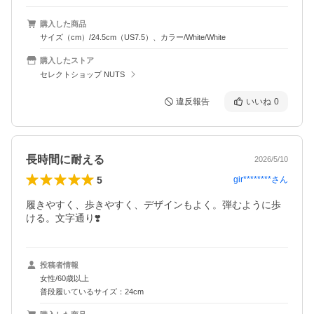
購入した商品
サイズ（cm）/24.5cm（US7.5）、カラー/White/White
購入したストア
セレクトショップ NUTS
違反報告
いいね
0
長時間に耐える
2026/5/10
5
gir********
さん
履きやすく、歩きやすく、デザインもよく。弾むように歩
ける。文字通り❣️
投稿者情報
女性/60歳以上
普段履いているサイズ：24cm