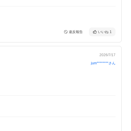
違反報告
いいね
1
2026/7/17
jum********
さん