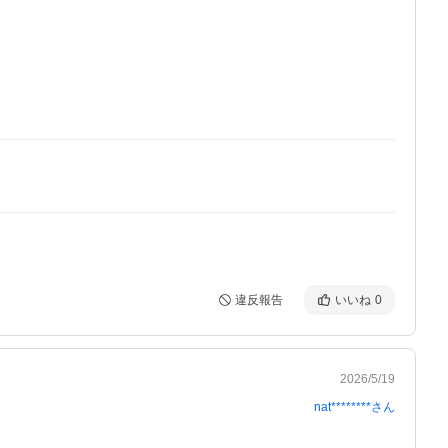
違反報告
いいね
0
2026/5/19
nat********
さん