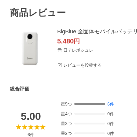
商品レビュー
BigBlue 全固体モバイルバッテ
5,480
円
日テレポシュレ
レビューを投稿する
総合評価
星
5
つ
6
件
5.00
星
4
つ
0
件
星
3
つ
0
件
星
2
つ
0
件
6
件