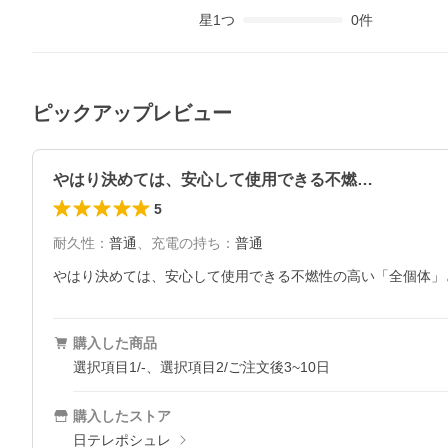
星
1
つ
0
件
ピックアップレビュー
やはり決めては、安心して使用できる不燃…
5
耐久性
：
普通
、
充電の持ち
：
普通
やはり決めては、安心して使用できる不燃性の高い「全個体」
購入した商品
選択項目1/-、選択項目2/ご注文後3~10日
購入したストア
日テレポシュレ