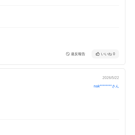
違反報告
いいね
0
2026/5/22
nak********
さん