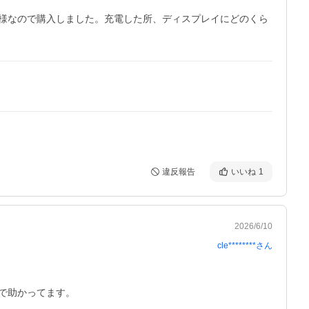
様なので購入しました。充電した所、ディスプレイにどのくら
違反報告
いいね
1
2026/6/10
cle********
さん
で助かってます。