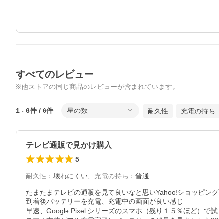
すべてのレビュー
※他ストアの同じ商品のレビューが含まれています。
1
-
6
件 /
6
件
星の数
耐久性
充電の持ち
テレビ通販で見かけ購入
5
耐久性
：
壊れにくい
、
充電の持ち
：
普通
たまたまテレビの通販を見て良いなと思いYahoo!ショッピン
到着後バッテリーを充電、充電中の画面が良い感じ

早速、Google Pixel シリーズのスマホ（残り１５％ほど）で