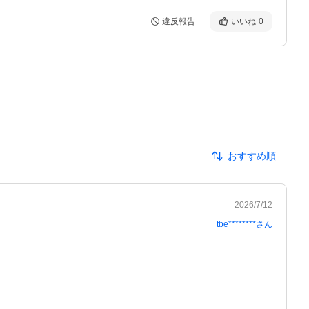
違反報告
いいね
0
おすすめ順
2026/7/12
tbe********
さん