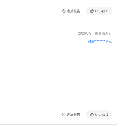
違反報告
いいね
0
2026/5/9
（編集済み）
oka********
さん
違反報告
いいね
1