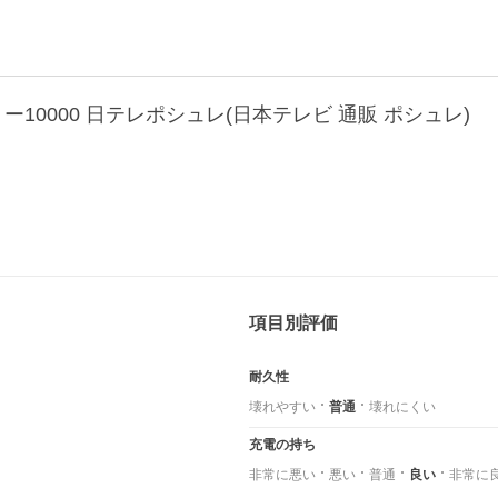
リー10000 日テレポシュレ(日本テレビ 通販 ポシュレ)
項目別評価
耐久性
壊れやすい
普通
壊れにくい
充電の持ち
非常に悪い
悪い
普通
良い
非常に