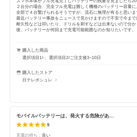
スマホ本体がフル充電完了しバッテリーの残量を見ましたら20
２台分の場合、完全フル充電は難しく機種のバッテリー容量に
全部で４台繋げられるそうですが、流石に無理が有ると思います
最近バッテリー事故をニュースで見かけますので不安で今まで
耐久性などは叩いたり、ドリルを刺すなどは出来ないので分か
後、バッテリーが何回まで充電可能範囲なのか知りたいです。
購入した商品
選択項目1/-、選択項目2/ご注文後3~10日
購入したストア
日テレポシュレ
モバイルバッテリーは、発火する危険があ…
5
充電の持ち
：
良い