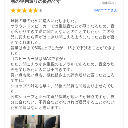
巷の評判通りの良品です
（編集済み）
5
dej********
さん
難聴の母のために購入いたしました。

サラウンドスピーカーでは重低音などが厚くなるため、音
が広がりすぎて逆に聞こえないとのことでしたが、この商
品に変えたら声がはっきり聞こえるようになったと親が喜
んでくれました。

音量は今まで30以上でしたが、15まで下げることができま
した。

（スピーカー側はMAXですが）

ただ、聞こえやすさ重視のモノラルであるため、音楽や映
画を楽しみたい人には不向きです。

良い点も悪い点も、概ね皆さまの評判通りと言ったところ
ですね。

ショップの対応も早く、品物の品質も問題ありませんでし
た。

公式ショップと比べて返品保障が短いのが難点ですが、自
分に合わない、不具合などがなければ返品することがない
ため問題はないと思います。