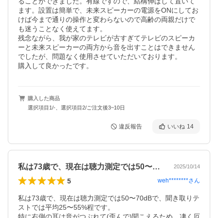
ることができました。有線ですので、結構伸ばして置いて
ます。設置は簡単で、未来スピーカーの電源をONにしてお
けば今まで通りの操作と変わらないので高齢の両親だけで
も迷うことなく使えてます。

残念ながら、我が家のテレビが古すぎてテレビのスピーカ
ーと未来スピーカーの両方から音を出すことはできません
でしたが、問題なく使用させていただいております。

購入して良かったです。
購入した商品
選択項目1/-、選択項目2/ご注文後3~10日
違反報告
いいね
14
私は73歳で、現在は聴力測定では50〜…
2025/10/14
5
weh********
さん
私は73歳で、現在は聴力測定では50〜70dBで、聞き取りテ
ストでは平均25〜55%程です。

特に右側の耳は音がつぶれて(歪んで)聞こえるため、凄く厄