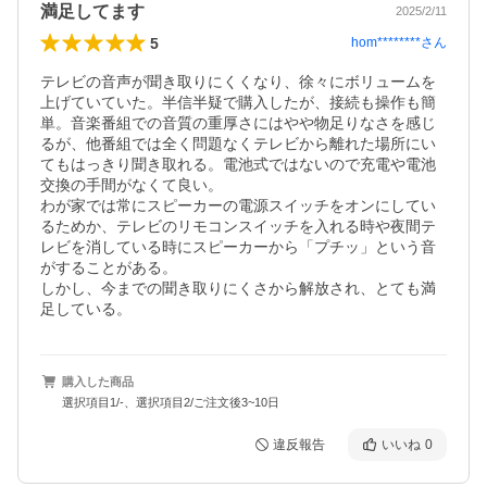
満足してます
2025/2/11
5
hom********
さん
テレビの音声が聞き取りにくくなり、徐々にボリュームを
上げていていた。半信半疑で購入したが、接続も操作も簡
単。音楽番組での音質の重厚さにはやや物足りなさを感じ
るが、他番組では全く問題なくテレビから離れた場所にい
てもはっきり聞き取れる。電池式ではないので充電や電池
交換の手間がなくて良い。

わが家では常にスピーカーの電源スイッチをオンにしてい
るためか、テレビのリモコンスイッチを入れる時や夜間テ
レビを消している時にスピーカーから「プチッ」という音
がすることがある。

しかし、今までの聞き取りにくさから解放され、とても満
購入した商品
選択項目1/-、選択項目2/ご注文後3~10日
違反報告
いいね
0