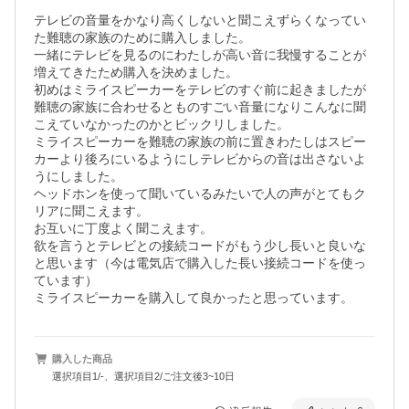
テレビの音量をかなり高くしないと聞こえずらくなってい
た難聴の家族のために購入しました。

一緒にテレビを見るのにわたしが高い音に我慢することが
増えてきたため購入を決めました。

初めはミライスピーカーをテレビのすぐ前に起きましたが
難聴の家族に合わせるとものすごい音量になりこんなに聞
こえていなかったのかとビックリしました。

ミライスピーカーを難聴の家族の前に置きわたしはスピー
カーより後ろにいるようにしテレビからの音は出さないよ
うにしました。

ヘッドホンを使って聞いているみたいで人の声がとてもク
リアに聞こえます。

お互いに丁度よく聞こえます。

欲を言うとテレビとの接続コードがもう少し長いと良いな
と思います（今は電気店で購入した長い接続コードを使っ
ています）

ミライスピーカーを購入して良かったと思っています。
購入した商品
選択項目1/-、選択項目2/ご注文後3~10日