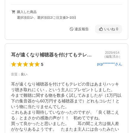
購入した商品
選択項目1/-、選択項目2/ご注文後3~10日
違反報告
いいね
0
2025/4/14
耳が遠くなり補聴器を付けてもテレビの音…
（編集済み）
5
pcp********
さん
音質
：
良い
耳が遠くなり補聴器を付けてもテレビの音はあまりハッキ
リ聴き取れにくい，という主人にプレゼントしました。　
今まで難聴に関する物を数多く試してみましたが（1万円以
下の集音器から60万円する補聴器まで）どれもコレだ！と
いう物に当たりませんでした。

これもあまり期待していなかったのですが、「良く聴こえ
る」とまさかの感激の声が！！　初めてですね。

買って良かったと思いました。　　耳の聞こえ方は個人差
がかなりあるようです。　たまたま主人には合ったみたい