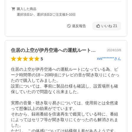
購入した商品
選択項目1/-、選択項目2/ご注文後3~10日
違反報告
いいね
21
住居の上空が伊丹空港への運航ルートにな…
2024/10/8
5
xvs********
さん
住居の上空が伊丹空港への運航ルートになっている為、ピ
ーク時間帯の18～20時頃にテレビの音が聞き取りにくかっ
たので購入してみました。

設置については、事前に製品仕様も確認し、設置場所も確
保していたので問題なく出来ました。

実際の音量・聴き取り易さについては、使用前とは全然違
って想像以上の効果がでています。

それから、録画番組を倍速再生で鑑賞している時に、番組
によってはセリフ等が聞き取りにくかったのも解消されま
した。

ただし、この体感については結構個人差があるようです。
