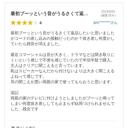
2024/9/26
最初ブーッという音がうるさくて返品した…
（編集済み）
4
anc********
さん
最初ブーッという音がうるさくて返品したいと思いました
がコードの差し込みの接触だったのか？抜き差し何度かし
ていたら雑音が消えました。

最近コマーシャルは音が大きく、ドラマなどは聞き取りに
くいという感じで不便を感じていたので半信半疑で購入。

主人はクリアに聞こえると言っています。

私はスピーカーなんだから付けないよりは大きく聞こえる
よねって感じです。

耳の聞こえが悪い両親の家で使ってもらおうと思います。

追記

両親の家のテレビに付けようとしましたがブーっと鳴って
しまい何度抜き差ししても止まらず結局つけられませんで
した…残念です
購入した商品