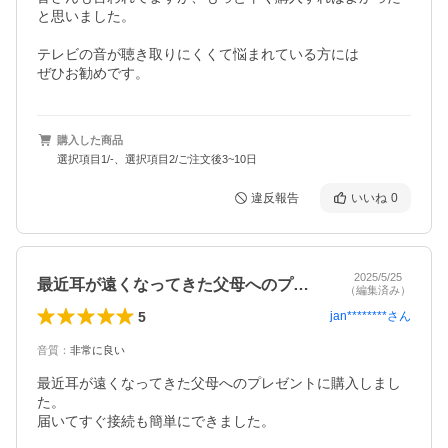
と思いました。

テレビの音が聴き取りにくくて悩まれている方には

購入した商品
選択項目1/-、選択項目2/ご注文後3~10日
違反報告
いいね
0
2025/5/25
最近耳が遠くなってきた父母へのプレゼン…
（編集済み）
5
jan********
さん
音質
：
非常に良い
最近耳が遠くなってきた父母へのプレゼントに購入しまし
た。

届いてすぐ接続も簡単にできました。
