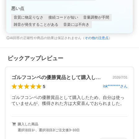
悪い点
音質に物足りなさ
接続コードが短い
音量調整が手間
雑音が発生することがある
音楽には不向き
AI回答の正確性や商品の効果は保証されません（
その他の注意点
）
ピックアップレビュー
ゴルフコンペの優勝賞品として購入したた…
2026/7/31
5
isk********
さん
ゴルフコンペの優勝賞品として購入したため、自分は使っ
ていませんが、獲得された方は大変喜んでおられました。
購入した商品
選択項目1/-、選択項目2/ご注文後3~10日