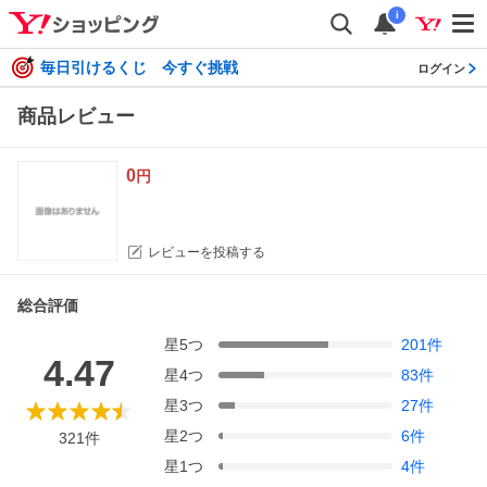
i
毎日引けるくじ 今すぐ挑戦
ログイン
商品レビュー
0
円
レビューを投稿する
総合評価
星
5
つ
201
件
4.47
星
4
つ
83
件
星
3
つ
27
件
星
2
つ
6
件
321
件
星
1
つ
4
件