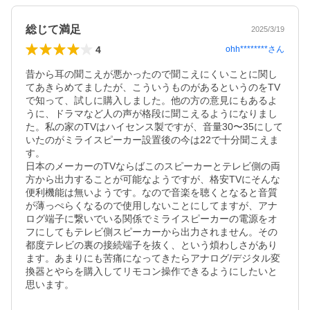
総じて満足
2025/3/19
4
ohh********
さん
昔から耳の聞こえが悪かったので聞こえにくいことに関し
てあきらめてましたが、こういうものがあるというのをTV
で知って、試しに購入しました。他の方の意見にもあるよ
うに、ドラマなど人の声が格段に聞こえるようになりまし
た。私の家のTVはハイセンス製ですが、音量30〜35にして
いたのがミライスピーカー設置後の今は22で十分聞こえま
す。

日本のメーカーのTVならばこのスピーカーとテレビ側の両
方から出力することが可能なようですが、格安TVにそんな
便利機能は無いようです。なので音楽を聴くとなると音質
が薄っぺらくなるので使用しないことにしてますが、アナ
ログ端子に繋いでいる関係でミライスピーカーの電源をオ
フにしてもテレビ側スピーカーから出力されません。その
都度テレビの裏の接続端子を抜く、という煩わしさがあり
ます。あまりにも苦痛になってきたらアナログ/デジタル変
換器とやらを購入してリモコン操作できるようにしたいと
思います。