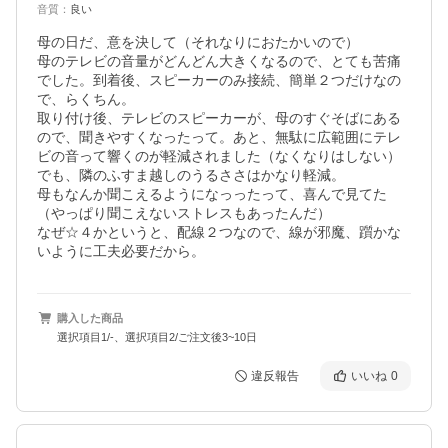
音質
：
良い
母の日だ、意を決して（それなりにおたかいので）

母のテレビの音量がどんどん大きくなるので、とても苦痛
でした。到着後、スピーカーのみ接続、簡単２つだけなの
で、らくちん。

取り付け後、テレビのスピーカーが、母のすぐそばにある
ので、聞きやすくなったって。あと、無駄に広範囲にテレ
ビの音って響くのが軽減されました（なくなりはしない）

でも、隣のふすま越しのうるささはかなり軽減。

母もなんか聞こえるようになっったって、喜んで見てた
（やっぱり聞こえないストレスもあったんだ）

なぜ☆４かというと、配線２つなので、線が邪魔、躓かな
いように工夫必要だから。
購入した商品
選択項目1/-、選択項目2/ご注文後3~10日
違反報告
いいね
0