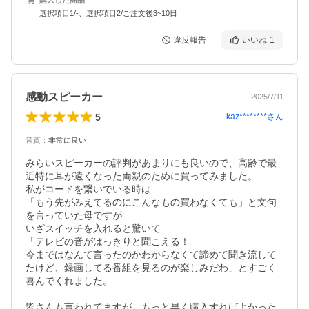
選択項目1/-、選択項目2/ご注文後3~10日
違反報告
いいね
1
感動スピーカー
2025/7/11
5
kaz********
さん
音質
：
非常に良い
みらいスピーカーの評判があまりにも良いので、高齢で最
近特に耳が遠くなった両親のために買ってみました。

私がコードを繋いでいる時は

「もう先がみえてるのにこんなもの買わなくても」と文句
を言っていた母ですが

いざスイッチを入れると驚いて

「テレビの音がはっきりと聞こえる！

今まではなんて言ったのかわからなくて諦めて聞き流して
たけど、録画してる番組を見るのが楽しみだわ」とすごく
喜んでくれました。

皆さんも言われてますが、もっと早く購入すればよかった