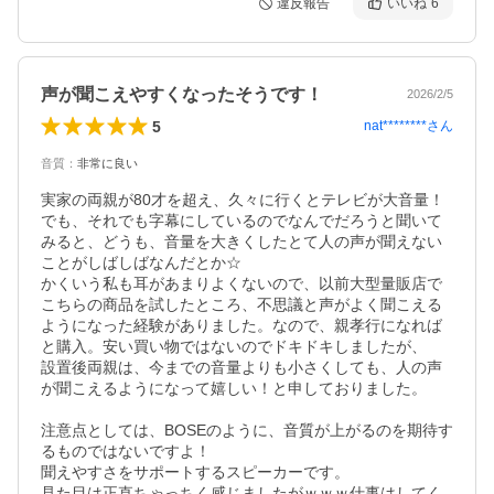
違反報告
いいね
6
声が聞こえやすくなったそうです！
2026/2/5
5
nat********
さん
音質
：
非常に良い
実家の両親が80才を超え、久々に行くとテレビが大音量！

でも、それでも字幕にしているのでなんでだろうと聞いて
みると、どうも、音量を大きくしたとて人の声が聞えない
ことがしばしばなんだとか☆

かくいう私も耳があまりよくないので、以前大型量販店で
こちらの商品を試したところ、不思議と声がよく聞こえる
ようになった経験がありました。なので、親孝行になれば
と購入。安い買い物ではないのでドキドキしましたが、

設置後両親は、今までの音量よりも小さくしても、人の声
が聞こえるようになって嬉しい！と申しておりました。

注意点としては、BOSEのように、音質が上がるのを期待す
るものではないですよ！

聞えやすさをサポートするスピーカーです。

見た目は正直ちゃっちく感じましたがｗｗｗ仕事はしてく