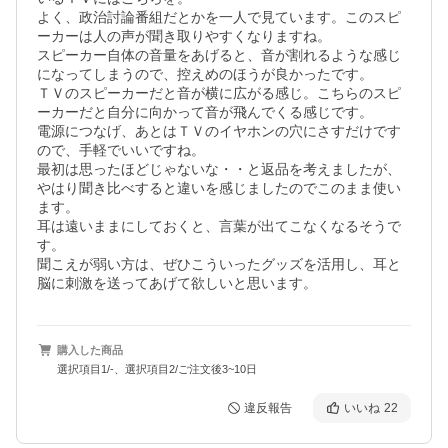
よく、政治討論番組だとかを一人で見ています。このスピ
ーカーは人の声が聞き取りやすくなりますね。

スピーカー自体の音量をあげると、音が割れるような感じ
になってしまうので、控えめのほうが良かったです。

ＴＶのスピーカーだと音が横に広がる感じ。こちらのスピ
ーカーだと自分に向かって音が飛んでくる感じです。

電源につなげ、あとはＴＶのイヤホンの穴にさすだけです
ので、手軽でいいですね。

最初は思ったほどじゃないな・・と返品を考えましたが、
やはり聞き比べすると違いを感じましたのでこのまま使い
ます。

耳は遠いままにしておくと、言葉が出てこなくなるそうで
す。

聞こえが弱い方は、ぜひこういったグッズを活用し、耳と
脳に刺激を送ってあげて欲しいと思います。
購入した商品
選択項目1/-、選択項目2/ご注文後3~10日
違反報告
いいね
22