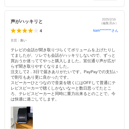
2025/2/16
声がハッキリと
（編集済み）
4
kam********
さん
音質
：
良い
テレビの会話が聞き取りづらくてボリュームを上げたりし
てましたが、ソレでも会話がハッキリしないので、ずっと
買おうか迷っててやっと購入しました。宣伝通り声が広が
らず聞き取りやすくなりました。

注文して2．3日で届きありがたいです。PayPayでの支払い
で割引もあり更に良かったです。

スピーカーひとつなので音楽を聴くにはOFFして普通にテ
レビスピーカーで聴くしかないなーと数日思ってたとこ
ろ、テレビスピーカーと同時に重力出来るとのことで。今
は快適に過ごしてします。