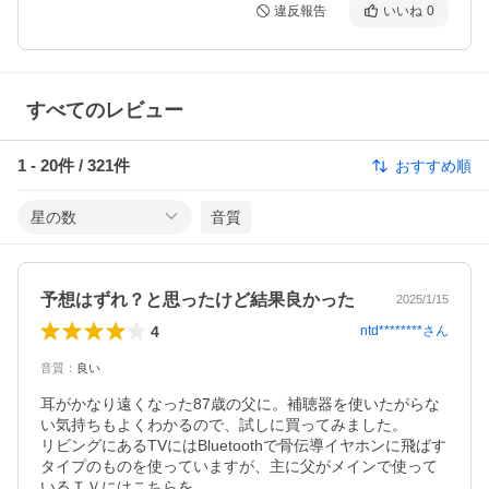
違反報告
いいね
0
すべてのレビュー
1
-
20
件 /
321
件
おすすめ順
星の数
音質
予想はずれ？と思ったけど結果良かった
2025/1/15
4
ntd********
さん
音質
：
良い
耳がかなり遠くなった87歳の父に。補聴器を使いたがらな
い気持ちもよくわかるので、試しに買ってみました。

リビングにあるTVにはBluetoothで骨伝導イヤホンに飛ばす
タイプのものを使っていますが、主に父がメインで使って
いるＴＶにはこちらを。
