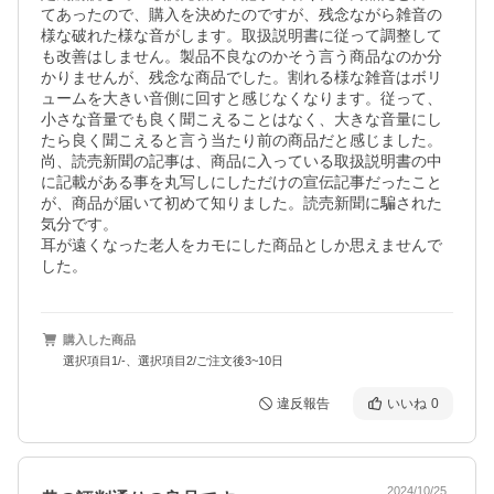
てあったので、購入を決めたのですが、残念ながら雑音の
様な破れた様な音がします。取扱説明書に従って調整して
も改善はしません。製品不良なのかそう言う商品なのか分
かりませんが、残念な商品でした。割れる様な雑音はボリ
ュームを大きい音側に回すと感じなくなります。従って、
小さな音量でも良く聞こえることはなく、大きな音量にし
たら良く聞こえると言う当たり前の商品だと感じました。

尚、読売新聞の記事は、商品に入っている取扱説明書の中
に記載がある事を丸写しにしただけの宣伝記事だったこと
が、商品が届いて初めて知りました。読売新聞に騙された
気分です。

耳が遠くなった老人をカモにした商品としか思えませんで
した。
購入した商品
選択項目1/-、選択項目2/ご注文後3~10日
違反報告
いいね
0
2024/10/25