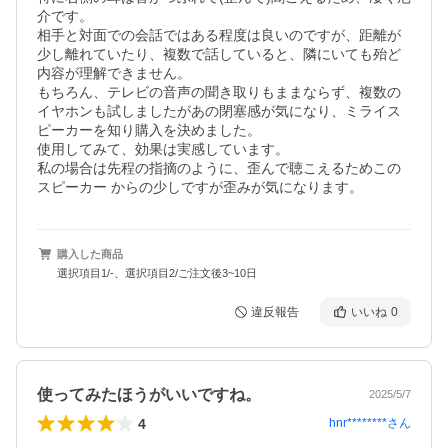
介です。

相手と対面での会話ではある程度は良いのですが、距離が
少し離れていたり、複数で話していると、隣にいても殆ど
内容が理解できません。

もちろん、テレビの音声の聞き取りもままならず、複数の
イヤホンも試しましたがあの閉塞感が気になり、ミライス
ピーカーを知り購入を決めました。

使用してみて、効果は実感しています。

私の場合は先程の指摘のように、歪んで聴こえるためこの
スピーカー からの少しですが歪みが気になります。
購入した商品
選択項目1/-、選択項目2/ご注文後3~10日
違反報告
いいね
0
使ってみたほうがいいですね。
2025/5/7
4
hnr********
さん