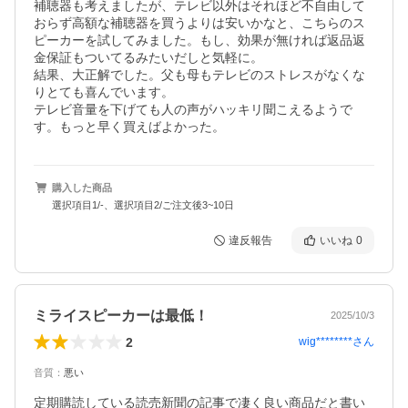
補聴器も考えましたが、テレビ以外はそれほど不自由して
おらず高額な補聴器を買うよりは安いかなと、こちらのス
ピーカーを試してみました。もし、効果が無ければ返品返
金保証もついてるみたいだしと気軽に。

結果、大正解でした。父も母もテレビのストレスがなくな
りとても喜んでいます。

テレビ音量を下げても人の声がハッキリ聞こえるようで
す。もっと早く買えばよかった。
購入した商品
選択項目1/-、選択項目2/ご注文後3~10日
違反報告
いいね
0
ミライスピーカーは最低！
2025/10/3
2
wig********
さん
音質
：
悪い
定期購読している読売新聞の記事で凄く良い商品だと書い