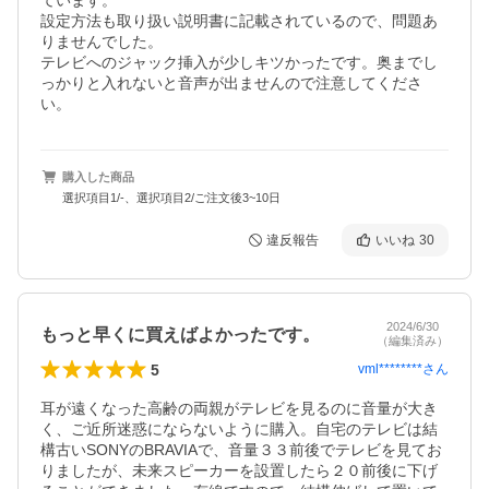
ています。

設定方法も取り扱い説明書に記載されているので、問題あ
りませんでした。

テレビへのジャック挿入が少しキツかったです。奥までし
っかりと入れないと音声が出ませんので注意してくださ
い。
購入した商品
選択項目1/-、選択項目2/ご注文後3~10日
違反報告
いいね
30
2024/6/30
もっと早くに買えばよかったです。
（編集済み）
5
vml********
さん
耳が遠くなった高齢の両親がテレビを見るのに音量が大き
く、ご近所迷惑にならないように購入。自宅のテレビは結
構古いSONYのBRAVIAで、音量３３前後でテレビを見てお
りましたが、未来スピーカーを設置したら２０前後に下げ