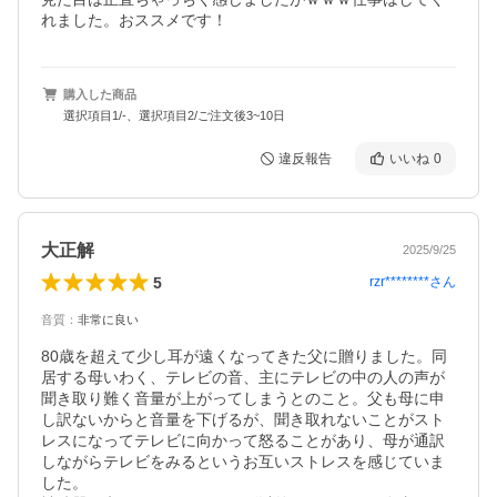
れました。おススメです！
購入した商品
選択項目1/-、選択項目2/ご注文後3~10日
違反報告
いいね
0
大正解
2025/9/25
5
rzr********
さん
音質
：
非常に良い
80歳を超えて少し耳が遠くなってきた父に贈りました。同
居する母いわく、テレビの音、主にテレビの中の人の声が
聞き取り難く音量が上がってしまうとのこと。父も母に申
し訳ないからと音量を下げるが、聞き取れないことがスト
レスになってテレビに向かって怒ることがあり、母が通訳
しながらテレビをみるというお互いストレスを感じていま
した。
