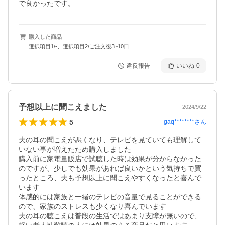
購入した商品
選択項目1/-、選択項目2/ご注文後3~10日
違反報告
いいね
0
予想以上に聞こえました
2024/9/22
5
gaq********
さん
夫の耳の聞こえが悪くなり、テレビを見ていても理解して
いない事が増えたため購入しました

購入前に家電量販店で試聴した時は効果が分からなかった
のですが、少しでも効果があれば良いかという気持ちで買
ったところ、夫も予想以上に聞こえやすくなったと喜んで
います

体感的には家族と一緒のテレビの音量で見ることができる
ので、家族のストレスも少くなり喜んでいます

夫の耳の聴こえは普段の生活ではあまり支障が無いので、