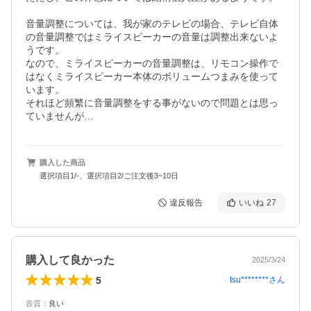
音量調整については、我が家のテレビの場合、テレビ自体
の音量調整ではミライスピーカーの音量は調整出来ないよ
うです。

なので、ミライスピーカーの音量調整は、リモコン操作で
はなくミライスピーカー本体のボリュームつまみを使って
います。

それほど頻繁に音量調整をする事がないので問題とは思っ
ていませんが…
購入した商品
選択項目1/-、選択項目2/ご注文後3~10日
違反報告
いいね
27
購入して良かった
2025/3/24
5
tsu********
さん
音質
：
良い