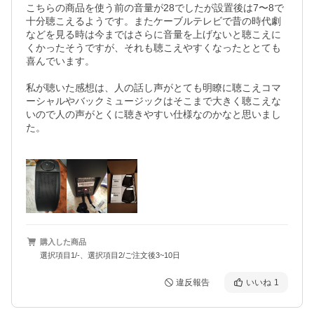
こちらの商品を使う前の音量が28でしたが設置後は7〜8で
十分聴こえるようです。またケーブルテレビで昔の時代劇
などを見る時は今まではさらに音量を上げないと聴こえに
くかったそうですが、それも聴こえやすくなったととても
喜んでいます。

私が聴いた感想は、人の話し声がとても明瞭に聴こえコマ
ーシャルやバックミュージックはそこまで大きく聴こえな
いので人の声がとくに聴きやすい仕様なのかなと思いまし
た。

購入した商品
選択項目1/-、選択項目2/ご注文後3~10日
違反報告
いいね
1