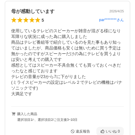
母が感動しています
2026/4/25
5
par********
さん
使用しているテレビのスピーカーが雑音が混ざる様になり
耳障りな状況に成った為に購入しました

商品はテレビ番組等で紹介しているのを見た事もあり知っ
てはいましたが、商品価格も安くは無いために買う予定は
無かったのですがスピーカーだけの為にテレビを買うより
は安いと考えての購入です

感想としてはスピーカー不具合無くても買っておくべきだ
ったなと感じております

テレビの音量が23から7に下がりました

(ミライスピーカーの設定はレベル２でテレビの機種はパナ
ソニックです)

大満足です
購入した商品
選択項目1/-、選択項目2/ご注文後3~10日
違反報告
いいね
0