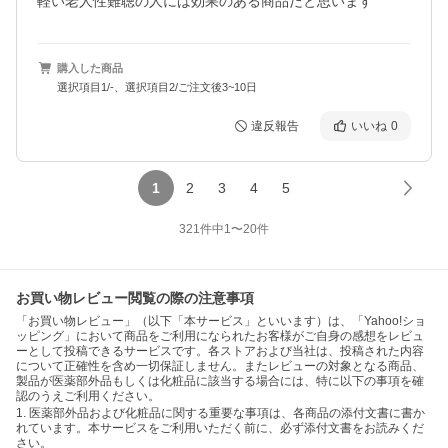
軽い老人性難聴の人には効果のある商品だと思います
購入した商品
選択項目1/-、選択項目2/ご注文後3~10日
違反報告
いいね
0
1
2
3
4
5
321
件中
1
〜
20
件
お買い物レビュー閲覧の際の注意事項
「お買い物レビュー」（以下「本サービス」といいます）は、「Yahoo!ショ
ッピング」において商品をご利用になられたお客様がご自身の感想をレビュ
ーとして投稿できるサービスです。各ストアおよび当社は、投稿された内容
について正確性を含め一切保証しません。またレビューの対象となる商品、
製品が医薬部外品もしくは化粧品に該当する場合には、特に以下の事項を確
認のうえご利用ください。
1. 医薬部外品および化粧品に関する重要な事項は、各商品の添付文書に書か
れています。本サービスをご利用いただく前に、必ず添付文書をお読みくだ
さい。