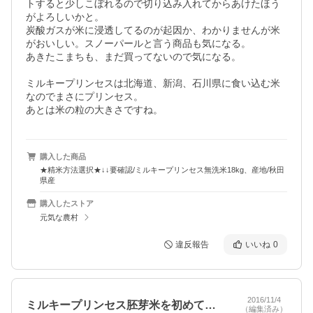
トすると少しこぼれるので切り込み入れてからあけたほう
がよろしいかと。

炭酸ガスが米に浸透してるのが起因か、わかりませんが米
がおいしい。スノーパールと言う商品も気になる。

あきたこまちも、まだ買ってないので気になる。

ミルキープリンセスは北海道、新潟、石川県に食い込む米
なのでまさにプリンセス。

あとは米の粒の大きさですね。
購入した商品
★精米方法選択★↓↓要確認/ミルキープリンセス無洗米18kg、産地/秋田
県産
購入したストア
元気な農村
違反報告
いいね
0
2016/11/4
ミルキープリンセス胚芽米を初めて食べま…
（編集済み）