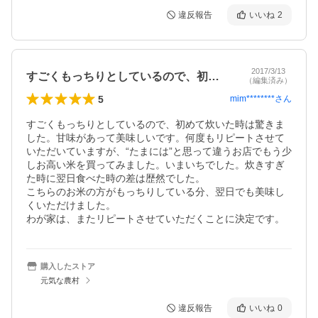
違反報告
いいね
2
2017/3/13
すごくもっちりとしているので、初めて炊…
（編集済み）
5
mim********
さん
すごくもっちりとしているので、初めて炊いた時は驚きま
した。甘味があって美味しいです。何度もリピートさせて
いただいていますが、“たまには”と思って違うお店でもう少
しお高い米を買ってみました。いまいちでした。炊きすぎ
た時に翌日食べた時の差は歴然でした。

こちらのお米の方がもっちりしている分、翌日でも美味し
くいただけました。

わが家は、またリピートさせていただくことに決定です。
購入したストア
元気な農村
違反報告
いいね
0