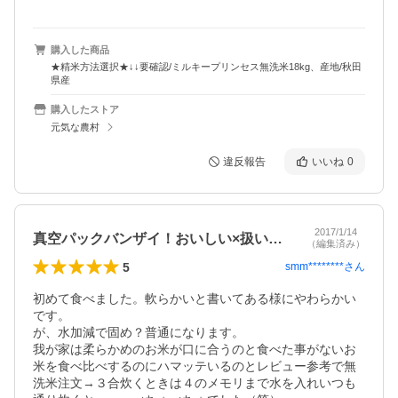
購入した商品
★精米方法選択★↓↓要確認/ミルキープリンセス無洗米18kg、産地/秋田
県産
購入したストア
元気な農村
違反報告
いいね
0
2017/1/14
真空パックバンザイ！おいしい×扱いやすい
（編集済み）
5
smm********
さん
初めて食べました。軟らかいと書いてある様にやわらかい
です。

が、水加減で固め？普通になります。

我が家は柔らかめのお米が口に合うのと食べた事がないお
米を食べ比べするのにハマッテいるのとレビュー参考で無
洗米注文→３合炊くときは４のメモリまで水を入れいつも