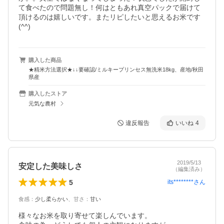
て食べたので問題無し！何はともあれ真空パックで届けて
頂けるのは嬉しいです。またリピしたいと思えるお米です
(^^)
購入した商品
★精米方法選択★↓↓要確認/ミルキープリンセス無洗米18kg、産地/秋田
県産
購入したストア
元気な農村
違反報告
いいね
4
2019/5/13
安定した美味しさ
（編集済み）
5
its********
さん
食感
：
少し柔らかい
、
甘さ
：
甘い
様々なお米を取り寄せて楽しんでいます。
