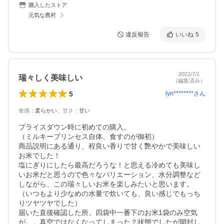
購入したストア
元気な農村
違反報告
いいね
5
2021/7/1
瑞々しく美味しい
（編集済み）
5
lyn********
さん
食感
：
柔らかい
、
甘さ
：
甘い
プライスダウン時に初めての購入。

（ミルキープリンセス自体、食すのが御初）

商品説明にある通り、程良い香りで甘く艷やかで美味しい
お米でした！

塩にぎりにしたら最高だろうな！と思える冷めても美味し
いお米だと思うので色々なバリエーション、水分調整など
しながら、この瑞々しいお米を楽しみたいと思います。
（いつもより少なめの水量で炊いても、良い感じでもっち
りツヤツヤでした）

届いた直後確認した所、四袋中一番下のお米1袋のみ空気
が。。真空ではなくなってしまった？状態でしたが開封し