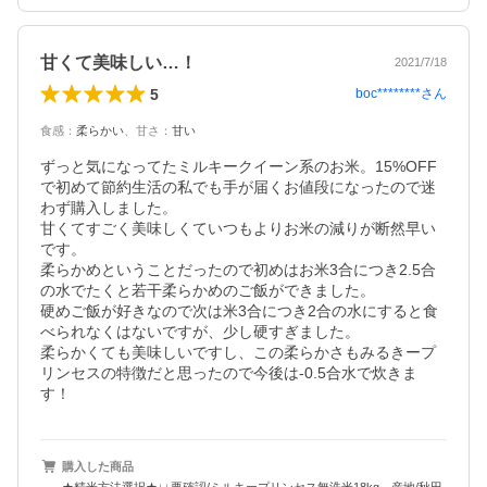
甘くて美味しい…！
2021/7/18
5
boc********
さん
食感
：
柔らかい
、
甘さ
：
甘い
ずっと気になってたミルキークイーン系のお米。15%OFF
で初めて節約生活の私でも手が届くお値段になったので迷
わず購入しました。

甘くてすごく美味しくていつもよりお米の減りが断然早い
です。

柔らかめということだったので初めはお米3合につき2.5合
の水でたくと若干柔らかめのご飯ができました。

硬めご飯が好きなので次は米3合につき2合の水にすると食
べられなくはないですが、少し硬すぎました。

柔らかくても美味しいですし、この柔らかさもみるきープ
リンセスの特徴だと思ったので今後は-0.5合水で炊きま
す！
購入した商品