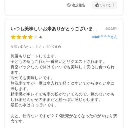
違反報告
いいね
0
いつも美味しいお米ありがとうございます。
2020/5/4
4
mad********
さん
食感
：
柔らかい
、
甘さ
：
甘さ控えめ
何度もリピートしてます。

子どもの所もこれが一番良いとリクエストされます。

真空パックなので開けていつでも美味しく安心に食べられ
ます。

冷めても美味しいです。

無洗米ですが一度は水入れて軽くゆすいでから冷たい水に
浸します。

精米機がキレイでも米の粉がついてるので、気のせいかも
しれませんがそのままだと粉っぽい感じがします。

最初の水は白っぽいです。

あと、仕方ないですが２７K販売がなくなったのがやはり残
念です。