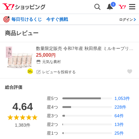
i
毎日引けるくじ 今すぐ挑戦
ログイン
商品レビュー
数量限定販売 令和7年産 秋田県産 ミルキープリンセス 20kg(5kg×4袋) 脱気包装★選べる精米【白米 無洗米 】★
25,000
円
元気な農村
レビューを投稿する
総合評価
星
5
つ
1,053
件
4.64
星
4
つ
228
件
星
3
つ
64
件
星
2
つ
13
件
1,383
件
星
1
つ
25
件