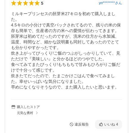
5
yrr********
さん
ミルキープリンセスの胚芽米27キロを初めて購入しまし
た。

4.5キロの小分けで真空パックされてるので、残りの米の保
存も簡単で、生産者の方の米への愛情が伝わってきます。

胚芽米は初めてだったのですが、洗米の仕方から水加減、
温度、時間など、細かな説明書も同封してあったのでとて
も分かりやすかったです。

炊き上がってびっくり!ご飯のつぶがしっかりしていて、見
ただけで『美味しい』と分かるほどのつやでした。

食べてみてまたびっくり!もちもちで甘みもひろがりご飯だ
けで十分って感じです。

炊きたてだったので、たまごかけごはんで食べてみまし
た。幸せいっぱいな気分になりました。

早めになくなりそうなので、また購入したいと思います。
購入したストア
元気な農村
違反報告
いいね
4