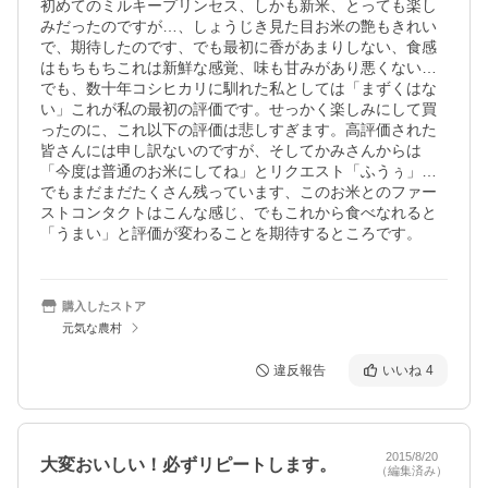
初めてのミルキープリンセス、しかも新米、とっても楽し
みだったのですが…、しょうじき見た目お米の艶もきれい
で、期待したのです、でも最初に香があまりしない、食感
はもちもちこれは新鮮な感覚、味も甘みがあり悪くない…
でも、数十年コシヒカリに馴れた私としては「まずくはな
い」これが私の最初の評価です。せっかく楽しみにして買
ったのに、これ以下の評価は悲しすぎます。高評価された
皆さんには申し訳ないのですが、そしてかみさんからは
「今度は普通のお米にしてね」とリクエスト「ふうぅ」…
でもまだまだたくさん残っています、このお米とのファー
ストコンタクトはこんな感じ、でもこれから食べなれると
「うまい」と評価が変わることを期待するところです。
購入したストア
元気な農村
違反報告
いいね
4
2015/8/20
大変おいしい！必ずリピートします。
（編集済み）