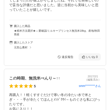
てしまったのか値上がりしましたね。それでも美味しいの
で妥当な評価だと思いました。逆に当初から美味しいと思
っていたことが嬉しいです。
購入した商品
★精米方法選択★↓↓要確認/ミルキープリンセス無洗米18kg、産地/秋田
県産
購入したストア
元気な農村
違反報告
いいね
0
2017/2/1
この時期、無洗米べんり～↑↑
（編集済み）
5
smm********
さん
再購入！！軽くすすぐだけで寒い冬の冷たい水で米と
ぎ・・・手が冷たくてほんとﾒﾝﾄﾞｸｻｲ～ものぐさな私にぴっ
たりです。

お気に入り！！
