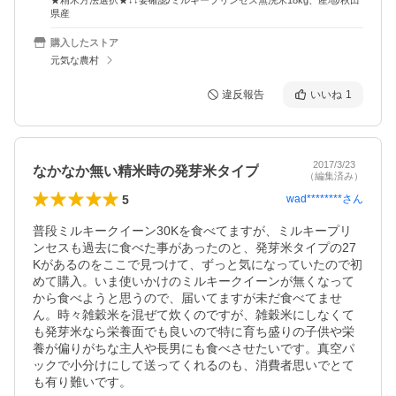
★精米方法選択★↓↓要確認/ミルキープリンセス無洗米18kg、産地/秋田
県産
購入したストア
元気な農村
違反報告
いいね
1
2017/3/23
なかなか無い精米時の発芽米タイプ
（編集済み）
5
wad********
さん
普段ミルキークイーン30Kを食べてますが、ミルキープリ
ンセスも過去に食べた事があったのと、発芽米タイプの27
Kがあるのをここで見つけて、ずっと気になっていたので初
めて購入。いま使いかけのミルキークイーンが無くなって
から食べようと思うので、届いてますが未だ食べてませ
ん。時々雑穀米を混ぜて炊くのですが、雑穀米にしなくて
も発芽米なら栄養面でも良いので特に育ち盛りの子供や栄
養が偏りがちな主人や長男にも食べさせたいです。真空パ
ックで小分けにして送ってくれるのも、消費者思いでとて
も有り難いです。