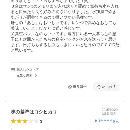
通り炊くと・・・べちょべちょでした（笑）

３合はサン3のメモリまで入れ炊くと硬めで気持ち水を入れ
ると口当たり良く好みの硬さになりました。水加減で炊き
あがりが調整できるので扱いやすい品種です。

肝心の「あじ」はおいしいです。レンジで温めなおしても
美味しい。こしひかりに近い感じです。

又真空パックなのもいいです。遠方にいる一人暮らしの息
子にも次回からこちらの真空パックのお米を送ろうと思い
ます。日持ちもするし虫もつきにくいと思うのでＧＯＯDだ
と思います。
購入したストア
元気な農村
違反報告
いいね
7
2015/10/20
味の基準はコシヒカリ
（編集済み）
3
k_k********
さん