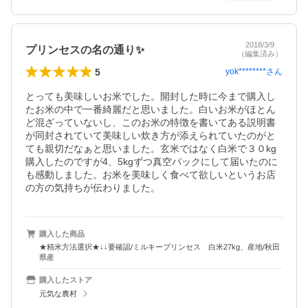
2018/3/9
プリンセスの名の通り✨
（編集済み）
5
yok********
さん
とっても美味しいお米でした。開封した時に今まで購入し
たお米の中で一番綺麗だと思いました。白いお米がほとん
ど混ざっていないし、このお米の特徴を書いてある説明書
が同封されていて美味しい炊き方が添えられていたのがと
ても親切だなぁと思いました。玄米ではなく白米で３０kg
購入したのですが4、5kgずつ真空パックにして届いたのに
も感動しました。お米を美味しく食べて欲しいというお店
の方の気持ちが伝わりました。
購入した商品
★精米方法選択★↓↓要確認/ミルキープリンセス 白米27kg、産地/秋田
県産
購入したストア
元気な農村