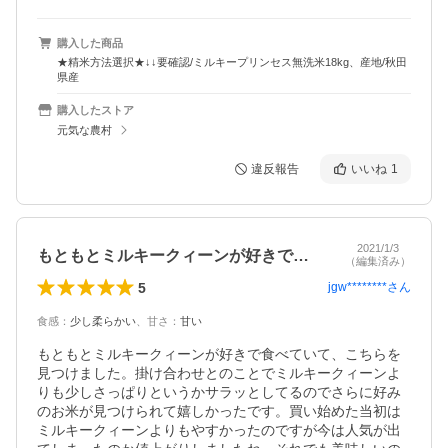
購入した商品
★精米方法選択★↓↓要確認/ミルキープリンセス無洗米18kg、産地/秋田
県産
購入したストア
元気な農村
違反報告
いいね
1
2021/1/3
もともとミルキークィーンが好きで食べ…
（編集済み）
5
jgw********
さん
食感
：
少し柔らかい
、
甘さ
：
甘い
もともとミルキークィーンが好きで食べていて、こちらを
見つけました。掛け合わせとのことでミルキークィーンよ
りも少しさっぱりというかサラッとしてるのでさらに好み
のお米が見つけられて嬉しかったです。買い始めた当初は
ミルキークィーンよりもやすかったのですが今は人気が出