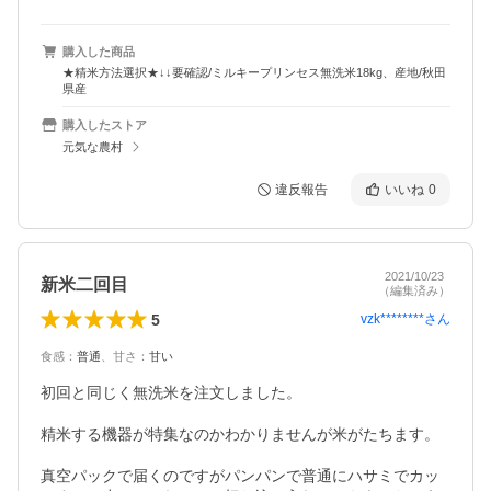
購入した商品
★精米方法選択★↓↓要確認/ミルキープリンセス無洗米18kg、産地/秋田
県産
購入したストア
元気な農村
違反報告
いいね
0
2021/10/23
新米二回目
（編集済み）
5
vzk********
さん
食感
：
普通
、
甘さ
：
甘い
初回と同じく無洗米を注文しました。

精米する機器が特集なのかわかりませんが米がたちます。

真空パックで届くのですがパンパンで普通にハサミでカッ