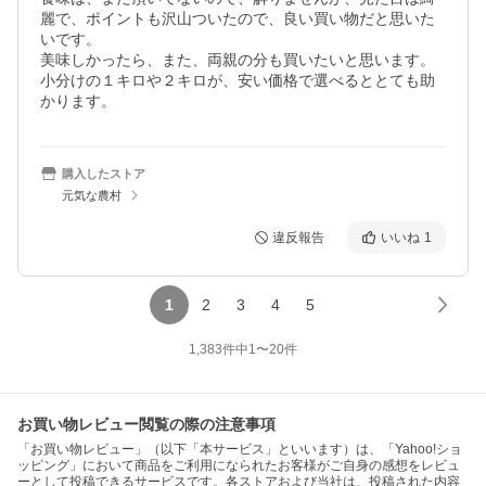
麗で、ポイントも沢山ついたので、良い買い物だと思いた
いです。

美味しかったら、また、両親の分も買いたいと思います。

小分けの１キロや２キロが、安い価格で選べるととても助
かります。
購入したストア
元気な農村
違反報告
いいね
1
1
2
3
4
5
1,383
件中
1
〜
20
件
お買い物レビュー閲覧の際の注意事項
「お買い物レビュー」（以下「本サービス」といいます）は、「Yahoo!ショ
ッピング」において商品をご利用になられたお客様がご自身の感想をレビュ
ーとして投稿できるサービスです。各ストアおよび当社は、投稿された内容