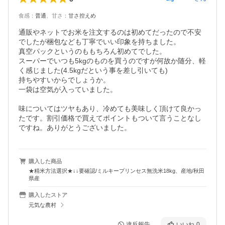
食感
：
普通
、
甘さ
：
甘さ控えめ
通販やネットでお米を注文するのは初めてだったので不安
でしたが梱包なども丁寧でいい印象を持ちました。

真空パックというのももちろん初めてでした。

スーパーでいつも5kgのものを買うのですが何故か随分、軽
く感じました(4.5kgだという事を差し引いても)

持ちやすいからでしょうか。

一袋は空気が入っていました。

味についてはツヤもあり、冷めても美味しく頂けて良かっ
たです。割引価格で買えてポイントもついて言うことなし
ですね。ありがとうございました。
購入した商品
★精米方法選択★↓↓要確認/ミルキープリンセス無洗米18kg、産地/秋田
県産
購入したストア
元気な農村
違反報告
いいね
0