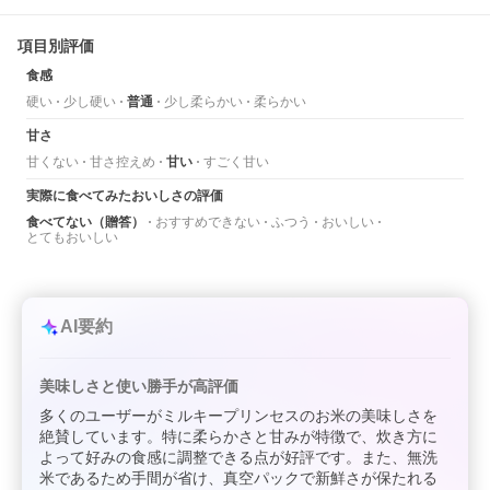
項目別評価
食感
硬い
少し硬い
普通
少し柔らかい
柔らかい
甘さ
甘くない
甘さ控えめ
甘い
すごく甘い
実際に食べてみたおいしさの評価
食べてない（贈答）
おすすめできない
ふつう
おいしい
とてもおいしい
AI要約
美味しさと使い勝手が高評価
多くのユーザーがミルキープリンセスのお米の美味しさを
絶賛しています。特に柔らかさと甘みが特徴で、炊き方に
よって好みの食感に調整できる点が好評です。また、無洗
米であるため手間が省け、真空パックで新鮮さが保たれる