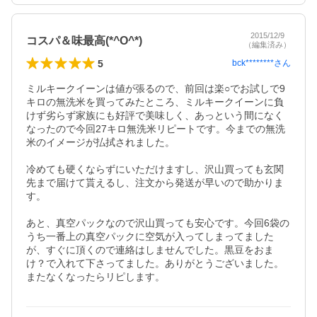
2015/12/9
コスパ＆味最高(*^O^*)
（編集済み）
5
bck********
さん
ミルキークイーンは値が張るので、前回は楽○でお試しで9
キロの無洗米を買ってみたところ、ミルキークイーンに負
けず劣らず家族にも好評で美味しく、あっという間になく
なったので今回27キロ無洗米リピートです。今までの無洗
米のイメージが払拭されました。

冷めても硬くならずにいただけますし、沢山買っても玄関
先まで届けて貰えるし、注文から発送が早いので助かりま
す。

あと、真空パックなので沢山買っても安心です。今回6袋の
うち一番上の真空パックに空気が入ってしまってました
が、すぐに頂くので連絡はしませんでした。黒豆をおま
け？で入れて下さってました。ありがとうございました。
またなくなったらリピします。