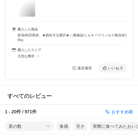
購入した商品
産地/秋田県産、★精米方法選択★↓↓要確認/ミルキープリンセス無洗米2
0kg
購入したストア
元気な農村
違反報告
いいね
0
すべてのレビュー
1
-
20
件 /
971
件
おすすめ順
星の数
食感
甘さ
実際に食べてみたおい