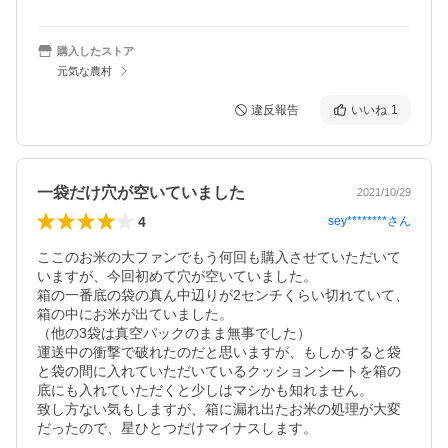
購入したストア
元気な農村
違反報告
いいね
1
一袋だけ穴が空いていました
2021/10/29
4
sey********
さん
ここのお米の大ファンでもう何回も購入させていただいて
いますが、今回初めて穴が空いていました。

箱の一番底の袋の真ん中辺りが2センチくらい切れていて、
箱の中にお米が出ていました。

（他の3袋は真空パックのまま無事でした）

運送中の衝撃で破れたのだと思いますが、もしかすると袋
と袋の間に入れていただいているクッションシートを箱の
底にも入れていただくと少しはマシかも知れません。

致し方ない気もしますが、箱に漏れ出たお米の処理が大変
だったので、星ひとつだけマイナスします。