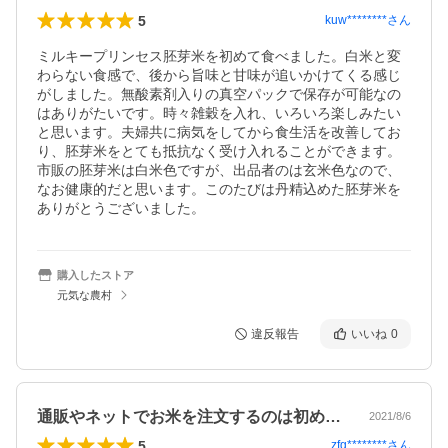
5
kuw********
さん
ミルキープリンセス胚芽米を初めて食べました。白米と変
わらない食感で、後から旨味と甘味が追いかけてくる感じ
がしました。無酸素剤入りの真空パックで保存が可能なの
はありがたいです。時々雑穀を入れ、いろいろ楽しみたい
と思います。夫婦共に病気をしてから食生活を改善してお
り、胚芽米をとても抵抗なく受け入れることができます。
市販の胚芽米は白米色ですが、出品者のは玄米色なので、
なお健康的だと思います。このたびは丹精込めた胚芽米を
ありがとうございました。
購入したストア
元気な農村
違反報告
いいね
0
通販やネットでお米を注文するのは初めて…
2021/8/6
5
zfg********
さん