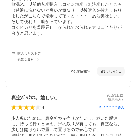
無洗米、以前他玄米購入しコイン精米→無洗米したところ
（普通に洗わないと臭いが気なり）以後購入を控えており
ましたがこちらで精米して頂くと・・・「あら美味しい」
そして便利！！助かっています。

コシヒカリを普段召し上がられておられる方は口当たりが
合うと思います。
購入したストア
元気な農村
違反報告
いいね
1
2015/11/12
真空ﾊﾟｯｸは、嬉しい。
（編集済み）
4
n_s********
さん
少人数のために、真空ﾊﾟｯｸは有りがたいし、老いた親達
に、持って行くときも、米の残りが有っても、真空なら、
少しは開けないで置いて置けるので安心です。

食味は、まだ頂いてないので、解りませんが、見た目は綺