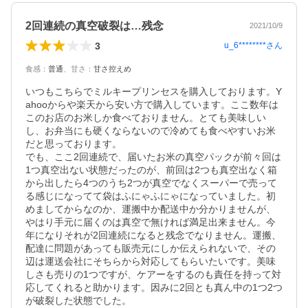
2回連続の真空破裂は…残念
2021/10/9
3
u_6********
さん
食感
：
普通
、
甘さ
：
甘さ控えめ
いつもこちらでミルキープリンセスを購入しております。Y
ahooからや楽天から安い方で購入しています。ここ数年は
このお店のお米しか食べておりません。とても美味しい
し、お弁当にも硬くならないので冷めても食べやすいお米
だと思っております。

でも、ここ2回連続で、届いたお米の真空パックが前々回は
1つ真空出ない状態だったのが、前回は2つも真空出なく箱
から出したら4つのうち2つが真空でなくスーパーで売って
る感じになってて袋はふにゃふにゃになっていました。初
めましてからなのか、運搬中か配送中か分かりませんが、
やはり手元に届くのは真空で無ければ満足出来ません。今
年になりそれが2回連続になると残念でなりません。運搬、
配達に問題があっても販売元にしか伝えられないで、その
辺は運送会社にそちらから対応してもらいたいです。美味
しさも売りの1つですが、ケアーをするのも責任を持って対
応してくれると助かります。因みに2回とも真ん中の1つ2つ
が破裂した状態でした。