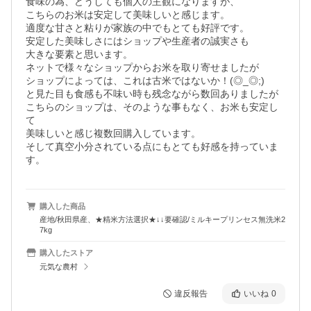
食味の為、どうしても個人の主観になりますが、

こちらのお米は安定して美味しいと感じます。

適度な甘さと粘りが家族の中でもとても好評です。

安定した美味しさにはショップや生産者の誠実さも

大きな要素と思います。

ネットで様々なショップからお米を取り寄せましたが

ショップによっては、これは古米ではないか！(◎_◎;)

と見た目も食感も不味い時も残念ながら数回ありましたが

こちらのショップは、そのような事もなく、お米も安定し
て

美味しいと感じ複数回購入しています。

そして真空小分されている点にもとても好感を持っていま
す。
購入した商品
産地/秋田県産、★精米方法選択★↓↓要確認/ミルキープリンセス無洗米2
7kg
購入したストア
元気な農村
違反報告
いいね
0