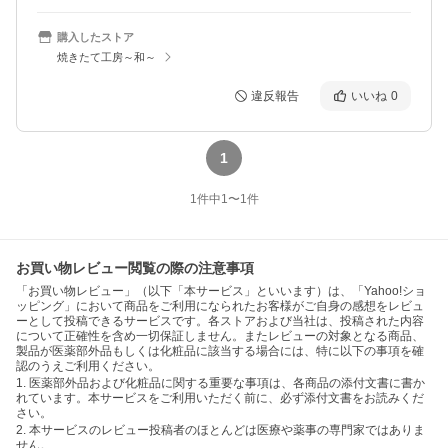
購入したストア
焼きたて工房～和～
違反報告
いいね
0
1
1
件中
1
〜
1
件
お買い物レビュー閲覧の際の注意事項
「お買い物レビュー」（以下「本サービス」といいます）は、「Yahoo!ショ
ッピング」において商品をご利用になられたお客様がご自身の感想をレビュ
ーとして投稿できるサービスです。各ストアおよび当社は、投稿された内容
について正確性を含め一切保証しません。またレビューの対象となる商品、
製品が医薬部外品もしくは化粧品に該当する場合には、特に以下の事項を確
認のうえご利用ください。
1. 医薬部外品および化粧品に関する重要な事項は、各商品の添付文書に書か
れています。本サービスをご利用いただく前に、必ず添付文書をお読みくだ
さい。
2. 本サービスのレビュー投稿者のほとんどは医療や薬事の専門家ではありま
せん。