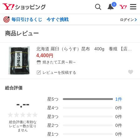
i
毎日引けるくじ 今すぐ挑戦
ログイン
商品レビュー
北海道 羅臼（らうす）昆布 400g 養殖 【店舗発送】送料無料：沖縄県+1000円 離島地域+750円 北海道+300円
4,400
円
焼きたて工房～和～
レビューを投稿する
総合評価
星
5
つ
1
件
-.--
星
4
つ
0
件
星
3
つ
0
件
総合評価に有効な
星
2
つ
0
件
レビュー数が足り
ません
星
1
つ
0
件