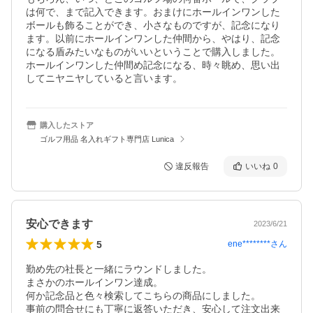
は何で、まで記入できます。おまけにホールインワンした
ボールも飾ることができ、小さなものですが、記念になり
ます。以前にホールインワンした仲間から、やはり、記念
になる盾みたいなものがいいということで購入しました。
ホールインワンした仲間め記念になる、時々眺め、思い出
してニヤニヤしていると言います。
購入したストア
ゴルフ用品 名入れギフト専門店 Lunica
違反報告
いいね
0
安心できます
2023/6/21
5
ene********
さん
勤め先の社長と一緒にラウンドしました。

まさかのホールインワン達成。

何か記念品と色々検索してこちらの商品にしました。

事前の問合せにも丁寧に返答いただき、安心して注文出来