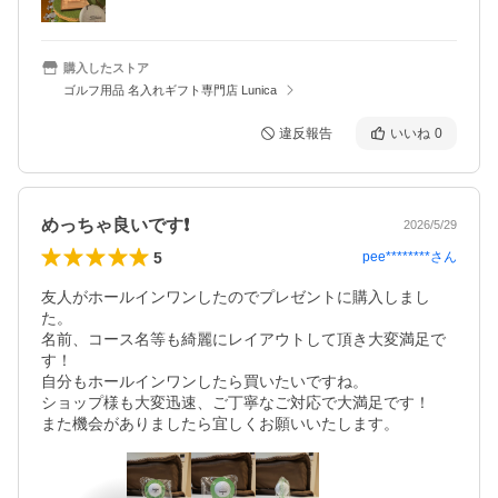
購入したストア
ゴルフ用品 名入れギフト専門店 Lunica
違反報告
いいね
0
めっちゃ良いです❗
2026/5/29
5
pee********
さん
友人がホールインワンしたのでプレゼントに購入しまし
た。

名前、コース名等も綺麗にレイアウトして頂き大変満足で
す！

自分もホールインワンしたら買いたいですね。

ショップ様も大変迅速、ご丁寧なご対応で大満足です！

また機会がありましたら宜しくお願いいたします。