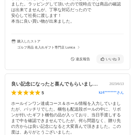
ました。ラッピングして頂いたので現時点では商品の確認
は出来てませんが、丁寧な対応だったので

安心して社長に渡します！

本当に良い買い物が出来ました。
購入したストア
ゴルフ用品 名入れギフト専門店 Lunica
違反報告
いいね
3
良い記念になったと喜んでもらいました！
2023/6/13
5
kz4********
さん
ホールインワン達成コース＆ホール情報を入力していまし
たが、バッチリでした。梱包も配送段ボールの中に、リボ
ンが付いたギフト梱包の品が入っており、当日手渡しする
まで中を確認できませんでしたが、何ら問題なく、贈り先
の方からは良い記念になると大変喜んで頂きました。この
度は、ありがとうございました。