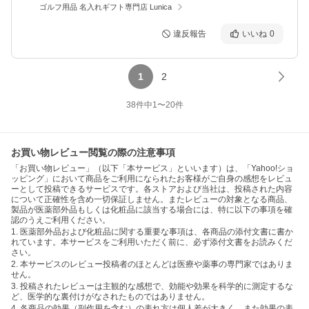
ゴルフ用品 名入れギフト専門店 Lunica
違反報告
いいね
0
1
2
38
件中
1
〜
20
件
お買い物レビュー閲覧の際の注意事項
「お買い物レビュー」（以下「本サービス」といいます）は、「Yahoo!ショ
ッピング」において商品をご利用になられたお客様がご自身の感想をレビュ
ーとして投稿できるサービスです。各ストアおよび当社は、投稿された内容
について正確性を含め一切保証しません。またレビューの対象となる商品、
製品が医薬部外品もしくは化粧品に該当する場合には、特に以下の事項を確
認のうえご利用ください。
1. 医薬部外品および化粧品に関する重要な事項は、各商品の添付文書に書か
れています。本サービスをご利用いただく前に、必ず添付文書をお読みくだ
さい。
2. 本サービスのレビュー投稿者のほとんどは医療や薬事の専門家ではありま
せん。
3. 投稿されたレビューは主観的な感想で、効能や効果を科学的に測定するな
ど、医学的な裏付けがなされたものではありません。
4. 各商品の効果（副作用を含む）の表れ方は個人差が大きく、また効果の表