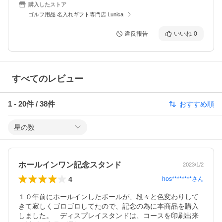
購入したストア
ゴルフ用品 名入れギフト専門店 Lunica
違反報告
いいね
0
すべてのレビュー
1
-
20
件 /
38
件
おすすめ順
星の数
ホールインワン記念スタンド
2023/1/2
4
hos********
さん
１０年前にホールインしたボールが、段々と色変わりして
きて寂しくゴロゴロしてたので、記念の為に本商品を購入
しました。　ディスプレイスタンドは、コースを印刷出来