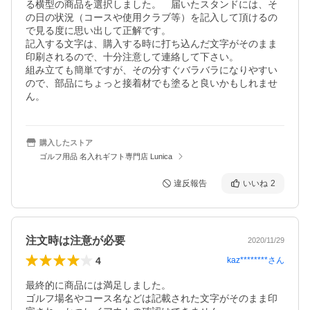
る横型の商品を選択しました。　届いたスタンドには、そ
の日の状況（コースや使用クラブ等）を記入して頂けるの
で見る度に思い出して正解です。

記入する文字は、購入する時に打ち込んだ文字がそのまま
印刷されるので、十分注意して連絡して下さい。

組み立ても簡単ですが、その分すぐバラバラになりやすい
ので、部品にちょっと接着材でも塗ると良いかもしれませ
ん。
購入したストア
ゴルフ用品 名入れギフト専門店 Lunica
違反報告
いいね
2
注文時は注意が必要
2020/11/29
4
kaz********
さん
最終的に商品には満足しました。

ゴルフ場名やコース名などは記載された文字がそのまま印