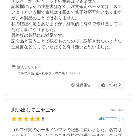
字され、かつレイアウトの確認はできません。

記載欄にはその注意書はなく、注文確定ページでは、スト
アよりという欄で表札は４回まで修正対応可能とあります
が、本製品のことではありません。

私の確認不足もありますが、結果的に有料で作り直してい
ただく事になりました。

最終版の製品には満足です。

記念品と言うことで残るものなので、誤解されないような
注意書などにしていただくと有り難いと思いました。
購入したストア
ゴルフ用品 名入れギフト専門店 Lunica
違反報告
いいね
2
思い出してニヤニヤ
2026/1/21
5
ehb********
さん
ゴルフ仲間のホールインワンの記念に買いました。名前は
もちろん、いつ、どこのゴルフ場の何番ホールで、クラブ