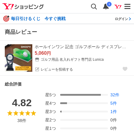
i
毎日引けるくじ 今すぐ挑戦
ログイン
商品レビュー
ホールインワン 記念 ゴルフボール ディスプレイスタンド コンペ 賞品 景品 ギフト 父の日 母の日 ゴルフボール 飾る アクリル アクスタ トロフィー GHOGolf
5,060
円
ゴルフ用品 名入れギフト専門店 Lunica
レビューを投稿する
総合評価
星
5
つ
32
件
4.82
星
4
つ
5
件
星
3
つ
1
件
星
2
つ
0
件
38
件
星
1
つ
0
件