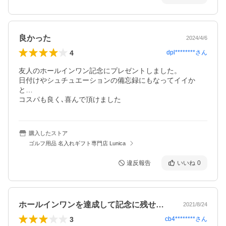
良かった
2024/4/6
4
dpl********
さん
友人のホールインワン記念にプレゼントしました。

日付けやシュチュエーションの備忘録にもなってイイか
と…

コスパも良く､喜んで頂けました
購入したストア
ゴルフ用品 名入れギフト専門店 Lunica
違反報告
いいね
0
ホールインワンを達成して記念に残せるよ…
2021/8/24
3
cb4********
さん