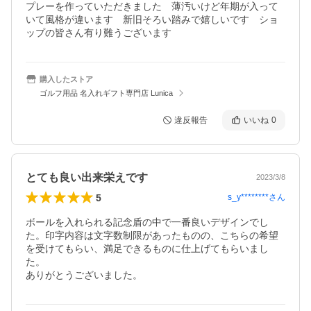
プレーを作っていただきました　薄汚いけど年期が入って
いて風格が違います　新旧そろい踏みで嬉しいです　ショ
ップの皆さん有り難うございます　
購入したストア
ゴルフ用品 名入れギフト専門店 Lunica
違反報告
いいね
0
とても良い出来栄えです
2023/3/8
5
s_y********
さん
ボールを入れられる記念盾の中で一番良いデザインでし
た。印字内容は文字数制限があったものの、こちらの希望
を受けてもらい、満足できるものに仕上げてもらいまし
た。

ありがとうございました。