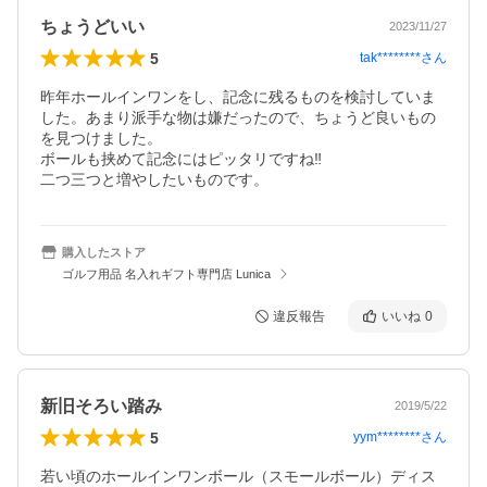
ちょうどいい
2023/11/27
5
tak********
さん
昨年ホールインワンをし、記念に残るものを検討していま
した。あまり派手な物は嫌だったので、ちょうど良いもの
を見つけました。

ボールも挟めて記念にはピッタリですね‼️

二つ三つと増やしたいものです。
購入したストア
ゴルフ用品 名入れギフト専門店 Lunica
違反報告
いいね
0
新旧そろい踏み
2019/5/22
5
yym********
さん
若い頃のホールインワンボール（スモールボール）ディス