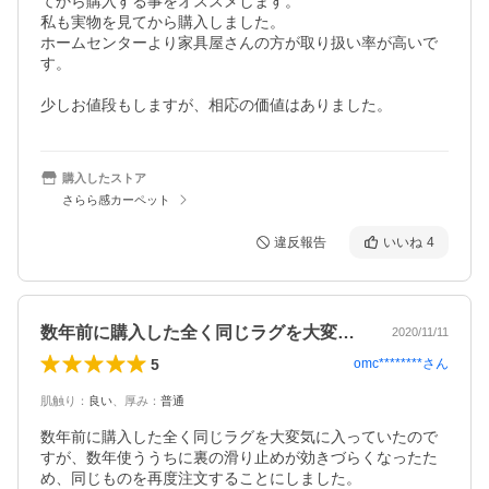
てから購入する事をオススメします。

私も実物を見てから購入しました。

ホームセンターより家具屋さんの方が取り扱い率が高いで
す。

少しお値段もしますが、相応の価値はありました。
購入したストア
さらら感カーペット
違反報告
いいね
4
数年前に購入した全く同じラグを大変気に…
2020/11/11
5
omc********
さん
肌触り
：
良い
、
厚み
：
普通
数年前に購入した全く同じラグを大変気に入っていたので
すが、数年使ううちに裏の滑り止めが効きづらくなったた
め、同じものを再度注文することにしました。
