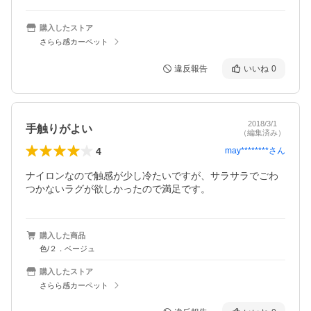
購入したストア
さらら感カーペット
違反報告
いいね
0
2018/3/1
手触りがよい
（編集済み）
4
may********
さん
ナイロンなので触感が少し冷たいですが、サラサラでごわ
つかないラグが欲しかったので満足です。
購入した商品
色/２．ベージュ
購入したストア
さらら感カーペット