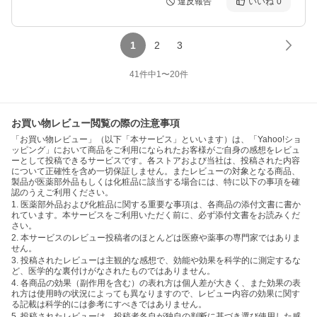
違反報告
いいね
0
1
2
3
41
件中
1
〜
20
件
お買い物レビュー閲覧の際の注意事項
「お買い物レビュー」（以下「本サービス」といいます）は、「Yahoo!ショ
ッピング」において商品をご利用になられたお客様がご自身の感想をレビュ
ーとして投稿できるサービスです。各ストアおよび当社は、投稿された内容
について正確性を含め一切保証しません。またレビューの対象となる商品、
製品が医薬部外品もしくは化粧品に該当する場合には、特に以下の事項を確
認のうえご利用ください。
1. 医薬部外品および化粧品に関する重要な事項は、各商品の添付文書に書か
れています。本サービスをご利用いただく前に、必ず添付文書をお読みくだ
さい。
2. 本サービスのレビュー投稿者のほとんどは医療や薬事の専門家ではありま
せん。
3. 投稿されたレビューは主観的な感想で、効能や効果を科学的に測定するな
ど、医学的な裏付けがなされたものではありません。
4. 各商品の効果（副作用を含む）の表れ方は個人差が大きく、また効果の表
れ方は使用時の状況によっても異なりますので、レビュー内容の効果に関す
る記載は科学的には参考にすべきではありません。
5. 投稿されたレビューは、投稿者各自が独自の判断に基づき選び使用した感