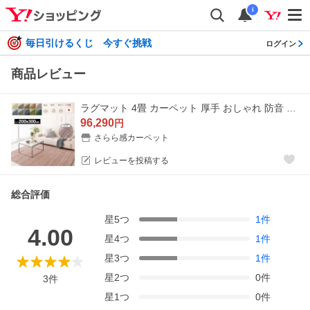
i
毎日引けるくじ 今すぐ挑戦
ログイン
商品レビュー
ラグマット 4畳 カーペット 厚手 おしゃれ 防音 防炎加工 北欧 200cm x 300cm Lustre
96,290
円
さらら感カーペット
レビューを投稿する
総合評価
星
5
つ
1
件
4.00
星
4
つ
1
件
星
3
つ
1
件
星
2
つ
0
件
3
件
星
1
つ
0
件