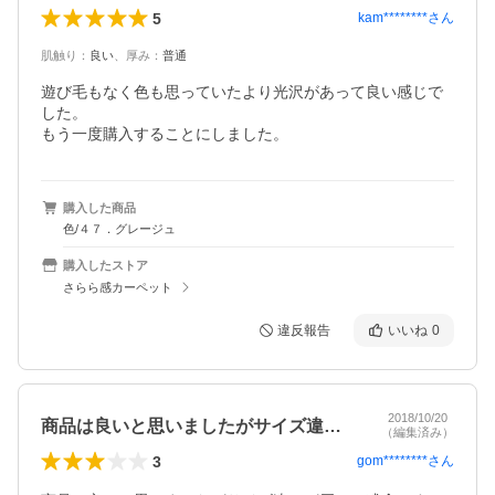
5
kam********
さん
肌触り
：
良い
、
厚み
：
普通
遊び毛もなく色も思っていたより光沢があって良い感じで
した。

もう一度購入することにしました。
購入した商品
色/４７．グレージュ
購入したストア
さらら感カーペット
違反報告
いいね
0
2018/10/20
商品は良いと思いましたがサイズ違いが届…
（編集済み）
3
gom********
さん