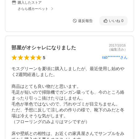
購入したストア
さらら感カーペット
違反報告
いいね
0
2017/10/16
部屋がオシャレになりました
（編集済み）
5
rab********
さん
モスグリーンを夏頃に購入しましたが、最近使用し始めや
く2週間経過しました。

商品はとても良い物だと思います。

毛足が短いので掃除機でガンガン吸っても、今のところ絡
まったり引っこ抜けたりはしません。

毛色が単色ではないので、汚れやゴミが目立ちません。

ただ、予想に反して涼しめの作りの様で、靴下のみだと冬
場は冷えそうな気がします。

（フローリングのみよりはマシですが）

床や壁紙との相性は、お近くの家具屋さんでサンプルをみ