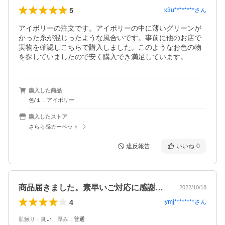
5
k3u********
さん
アイボリーの注文です。アイボリーの中に薄いグリーンが
かった糸が混じったような風合いです。事前に他のお店で
実物を確認しこちらで購入しました。このようなお色の物
を探していましたので安く購入でき満足しています。
購入した商品
色/１．アイボリー
購入したストア
さらら感カーペット
違反報告
いいね
0
商品届きました。素早いご対応に感謝です…
2022/10/18
4
ymj********
さん
肌触り
：
良い
、
厚み
：
普通