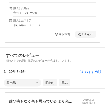
購入した商品
色/４７．グレージュ
購入したストア
さらら感カーペット
違反報告
いいね
0
すべてのレビュー
※他ストアの同じ商品のレビューが含まれています。
1
-
20
件 /
41
件
おすすめ順
星の数
肌触り
厚み
2019/2/17
遊び毛もなく色も思っていたより光沢があ…
（編集済み）