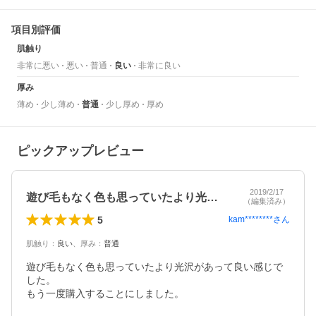
項目別評価
肌触り
非常に悪い
悪い
普通
良い
非常に良い
厚み
薄め
少し薄め
普通
少し厚め
厚め
ピックアップレビュー
2019/2/17
遊び毛もなく色も思っていたより光沢があ…
（編集済み）
5
kam********
さん
肌触り
：
良い
、
厚み
：
普通
遊び毛もなく色も思っていたより光沢があって良い感じで
した。

もう一度購入することにしました。