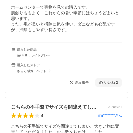
ホームセンターで実物を見ての購入です。

肌触りももよく、これからの暑い季節にはちょうどよいと
思います。

また、毛が長いと掃除に気を使い、ダニなども心配です
が、掃除もしやすい長さです。
購入した商品
色/４６．ライトグレー
購入したストア
さらら感カーペット
違反報告
いいね
2
こちらの不手際でサイズを間違えてしまい…
2020/3/31
4
mii********
さん
こちらの不手際でサイズを間違えてしまい、大きい物に変
更していただきました。お手数をおかけしました。
