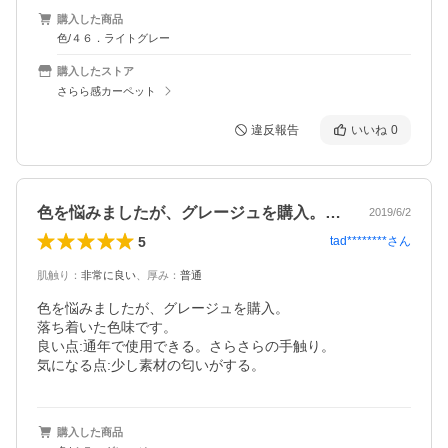
購入した商品
色/４６．ライトグレー
購入したストア
さらら感カーペット
違反報告
いいね
0
色を悩みましたが、グレージュを購入。落…
2019/6/2
5
tad********
さん
肌触り
：
非常に良い
、
厚み
：
普通
色を悩みましたが、グレージュを購入。

落ち着いた色味です。

良い点:通年で使用できる。さらさらの手触り。

気になる点:少し素材の匂いがする。
購入した商品