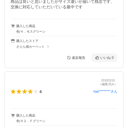
商品は良いと思いましたがサイズ違いが届いて残念です、
交換に対応していただいている最中です
購入した商品
色/４．モスグリーン
購入したストア
さらら感カーペット
違反報告
いいね
0
2018/3/10
（編集済み）
4
nyu********
さん
購入した商品
色/４２．Ｆグリーン