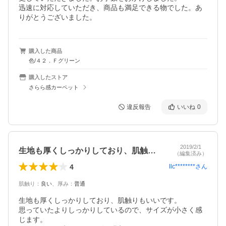
迅速に対応していただき、商品も満足できる物でした。あ
りがとうございました。
購入した商品
色/４２．Ｆグリーン
購入したストア
さらら感カーペット
違反報告
いいね
0
2019/2/1
生地も厚くしっかりしており、肌触りもい…
（編集済み）
4
llc********
さん
肌触り
：
良い
、
厚み
：
普通
生地も厚くしっかりしており、肌触りもいいです。

思っていたよりしっかりしているので、サイズが小さく感
じます。
