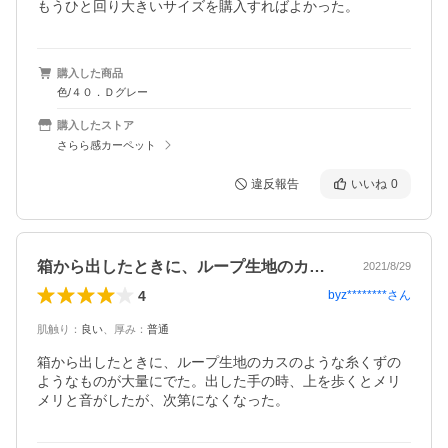
もうひと回り大きいサイズを購入すればよかった。
購入した商品
色/４０．Ｄグレー
購入したストア
さらら感カーペット
違反報告
いいね
0
箱から出したときに、ループ生地のカスの…
2021/8/29
4
byz********
さん
肌触り
：
良い
、
厚み
：
普通
箱から出したときに、ループ生地のカスのような糸くずの
ようなものが大量にでた。出した手の時、上を歩くとメリ
メリと音がしたが、次第になくなった。