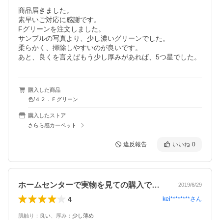
商品届きました。

素早いご対応に感謝です。

Fグリーンを注文しました。

サンプルの写真より、少し濃いグリーンでした。

柔らかく、掃除しやすいのが良いです。

あと、良くを言えばもう少し厚みがあれば、5つ星でした。
購入した商品
色/４２．Ｆグリーン
購入したストア
さらら感カーペット
違反報告
いいね
0
ホームセンターで実物を見ての購入です。…
2019/6/29
4
kei********
さん
肌触り
：
良い
、
厚み
：
少し薄め