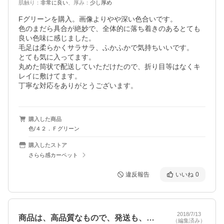
肌触り
：
非常に良い
、
厚み
：
少し厚め
Fグリーンを購入。画像よりやや深い色合いです。

色のまだら具合が絶妙で、全体的に落ち着きのあるとても
良い色味に感じました。

毛足は柔らかくサラサラ、ふかふかで気持ちいいです。

とても気に入ってます。

丸めた筒状で配送していただけたので、折り目等はなくキ
レイに敷けてます。

丁寧な対応をありがとうございます。
購入した商品
色/４２．Ｆグリーン
購入したストア
さらら感カーペット
違反報告
いいね
0
2018/7/13
商品は、高品質なもので、発送も、連絡も…
（編集済み）