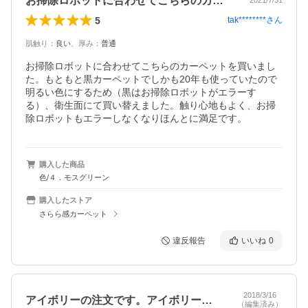
お掃除ロボットに合わせてこちらのカーペ…
2021/7/31
5
tak********
さん
肌触り
：
良い
、
厚み
：
普通
お掃除ロボットに合わせてこちらのカーペットを買いまし
た。もともと黒カーペットでしかも20年も使っていたので
明るい色にするため（黒はお掃除ロボットがエラーす
る）、衛生面にて買い替えました。触り心地もよく、お掃
除ロボットもエラーしなくなりほんとに満足です。
購入した商品
色/４．モスグリーン
購入したストア
さらら感カーペット
違反報告
いいね
0
2018/3/16
アイボリーの注文です。アイボリーの中に…
（編集済み）