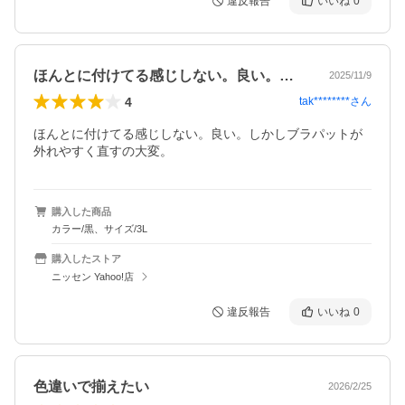
違反報告
いいね
0
ほんとに付けてる感じしない。良い。しか…
2025/11/9
4
tak********
さん
ほんとに付けてる感じしない。良い。しかしブラパットが
外れやすく直すの大変。
購入した商品
カラー/黒、サイズ/3L
購入したストア
ニッセン Yahoo!店
違反報告
いいね
0
色違いで揃えたい
2026/2/25