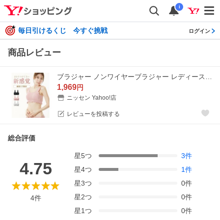
i
毎日引けるくじ 今すぐ挑戦
ログイン
商品レビュー
ブラジャー ノンワイヤーブラジャー レディース まるでNOブラ ハーフトップ ノンワイヤー 女性 インナー ニッ
1,969
円
ニッセン Yahoo!店
レビューを投稿する
総合評価
星
5
つ
3
件
4.75
星
4
つ
1
件
星
3
つ
0
件
星
2
つ
0
件
4
件
星
1
つ
0
件