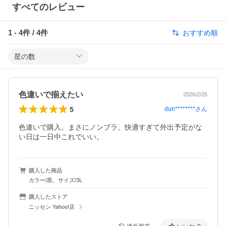
すべてのレビュー
1
-
4
件 /
4
件
おすすめ順
星の数
色違いで揃えたい
2026/2/25
5
dun********
さん
色違いで購入。まさにノンブラ。快適すぎて外出予定がな
い日は一日中これでいい。
購入した商品
カラー/黒、サイズ/3L
購入したストア
ニッセン Yahoo!店