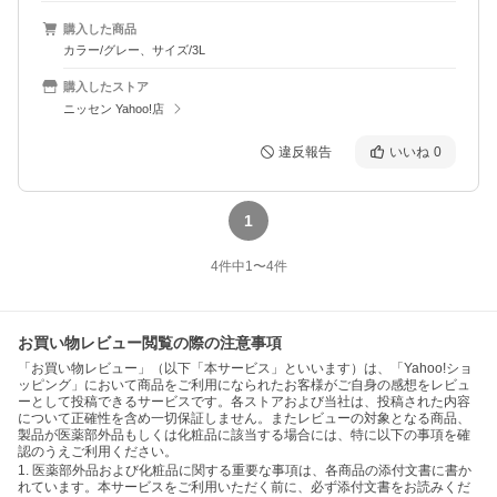
購入した商品
カラー/グレー、サイズ/3L
購入したストア
ニッセン Yahoo!店
違反報告
いいね
0
1
4
件中
1
〜
4
件
お買い物レビュー閲覧の際の注意事項
「お買い物レビュー」（以下「本サービス」といいます）は、「Yahoo!ショ
ッピング」において商品をご利用になられたお客様がご自身の感想をレビュ
ーとして投稿できるサービスです。各ストアおよび当社は、投稿された内容
について正確性を含め一切保証しません。またレビューの対象となる商品、
製品が医薬部外品もしくは化粧品に該当する場合には、特に以下の事項を確
認のうえご利用ください。
1. 医薬部外品および化粧品に関する重要な事項は、各商品の添付文書に書か
れています。本サービスをご利用いただく前に、必ず添付文書をお読みくだ