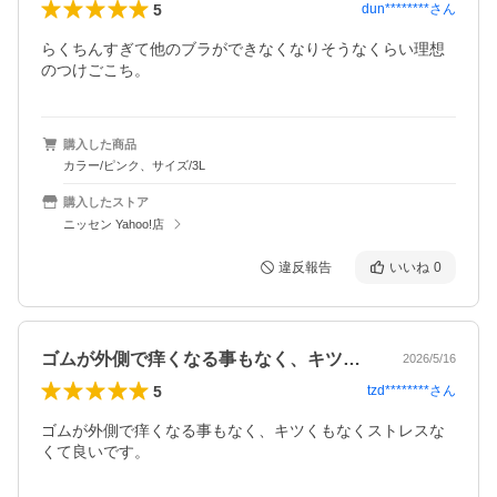
5
dun********
さん
らくちんすぎて他のブラができなくなりそうなくらい理想
のつけごこち。
購入した商品
カラー/ピンク、サイズ/3L
購入したストア
ニッセン Yahoo!店
違反報告
いいね
0
ゴムが外側で痒くなる事もなく、キツくも…
2026/5/16
5
tzd********
さん
ゴムが外側で痒くなる事もなく、キツくもなくストレスな
くて良いです。