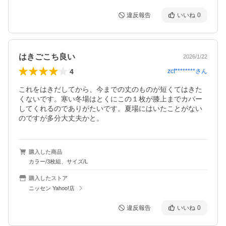
違反報告
いいね
0
はきごこち良い
2026/1/22
4
zcf********
さん
これをはきだしてから、今までの丈のものが短くてはきた
くないです。寒い冬場はとくにこの１枚が膝上までカバー
してくれるのでありがたいです。夏場にはいたことがない
のですが多分大丈夫かと。
購入した商品
カラー/3枚組、サイズ/L
購入したストア
ニッセン Yahoo!店
違反報告
いいね
0