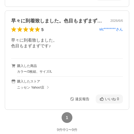
早々に到着致しました。色目もまずまずで…
2026/6/6
5
vic********
さん
早々に到着致しました。

色目もまずまずです♪
購入した商品
カラー/3枚組、サイズ/L
購入したストア
ニッセン Yahoo!店
違反報告
いいね
0
1
9
件中
1
〜
9
件