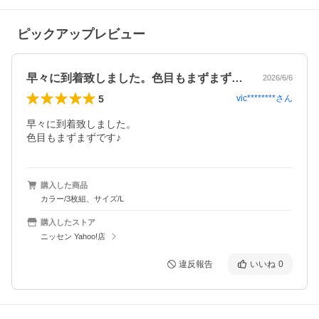
ピックアップレビュー
早々に到着致しました。色目もまずまずで…
2026/6/6
5
vic********
さん
早々に到着致しました。

色目もまずまずです♪
購入した商品
カラー/3枚組、サイズ/L
購入したストア
ニッセン Yahoo!店
違反報告
いいね
0