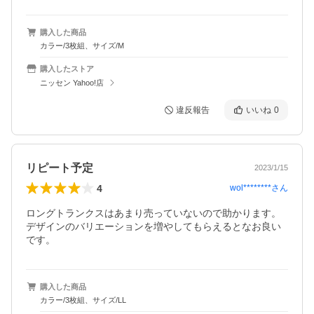
購入した商品
カラー/3枚組、サイズ/M
購入したストア
ニッセン Yahoo!店
違反報告
いいね
0
リピート予定
2023/1/15
4
wol********
さん
ロングトランクスはあまり売っていないので助かります。

デザインのバリエーションを増やしてもらえるとなお良い
です。
購入した商品
カラー/3枚組、サイズ/LL