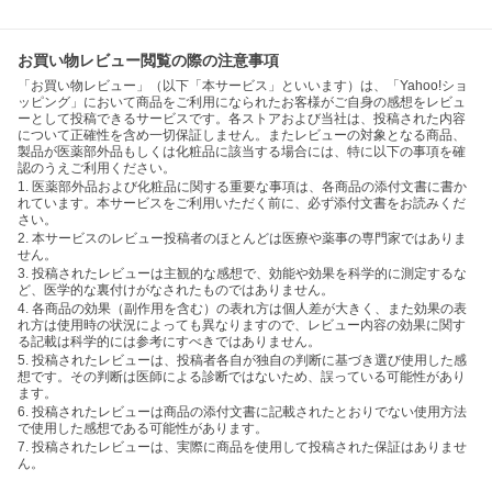
お買い物レビュー閲覧の際の注意事項
「お買い物レビュー」（以下「本サービス」といいます）は、「Yahoo!ショ
ッピング」において商品をご利用になられたお客様がご自身の感想をレビュ
ーとして投稿できるサービスです。各ストアおよび当社は、投稿された内容
について正確性を含め一切保証しません。またレビューの対象となる商品、
製品が医薬部外品もしくは化粧品に該当する場合には、特に以下の事項を確
認のうえご利用ください。
1. 医薬部外品および化粧品に関する重要な事項は、各商品の添付文書に書か
れています。本サービスをご利用いただく前に、必ず添付文書をお読みくだ
さい。
2. 本サービスのレビュー投稿者のほとんどは医療や薬事の専門家ではありま
せん。
3. 投稿されたレビューは主観的な感想で、効能や効果を科学的に測定するな
ど、医学的な裏付けがなされたものではありません。
4. 各商品の効果（副作用を含む）の表れ方は個人差が大きく、また効果の表
れ方は使用時の状況によっても異なりますので、レビュー内容の効果に関す
る記載は科学的には参考にすべきではありません。
5. 投稿されたレビューは、投稿者各自が独自の判断に基づき選び使用した感
想です。その判断は医師による診断ではないため、誤っている可能性があり
ます。
6. 投稿されたレビューは商品の添付文書に記載されたとおりでない使用方法
で使用した感想である可能性があります。
7. 投稿されたレビューは、実際に商品を使用して投稿された保証はありませ
ん。