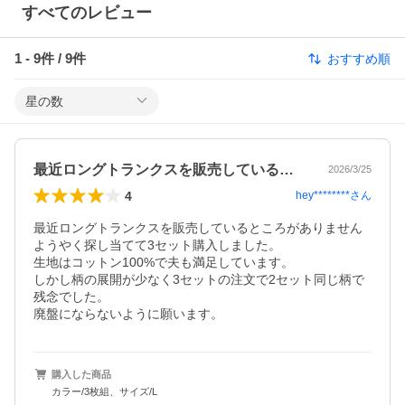
すべてのレビュー
1
-
9
件 /
9
件
おすすめ順
星の数
最近ロングトランクスを販売しているとこ…
2026/3/25
4
hey********
さん
最近ロングトランクスを販売しているところがありません

ようやく探し当てて3セット購入しました。

生地はコットン100%で夫も満足しています。

しかし柄の展開が少なく3セットの注文で2セット同じ柄で
残念でした。

廃盤にならないように願います。
購入した商品
カラー/3枚組、サイズ/L