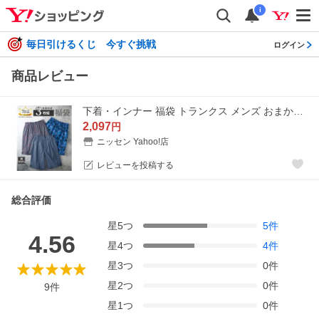
i
毎日引けるくじ 今すぐ挑戦
ログイン
商品レビュー
下着・インナー 福袋 トランクス メンズ おまかせ 綿100％ 前ボタン開き プリント ロング 3枚組 M/L/LL ニッセン ni
2,097
円
ニッセン Yahoo!店
レビューを投稿する
総合評価
星
5
つ
5
件
4.56
星
4
つ
4
件
星
3
つ
0
件
星
2
つ
0
件
9
件
星
1
つ
0
件