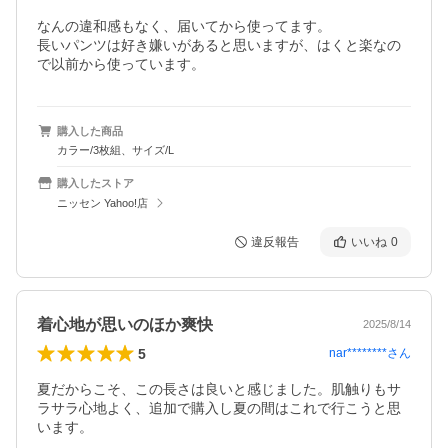
なんの違和感もなく、届いてから使ってます。

長いパンツは好き嫌いがあると思いますが、はくと楽なの
で以前から使っています。
購入した商品
カラー/3枚組、サイズ/L
購入したストア
ニッセン Yahoo!店
違反報告
いいね
0
着心地が思いのほか爽快
2025/8/14
5
nar********
さん
夏だからこそ、この長さは良いと感じました。肌触りもサ
ラサラ心地よく、追加で購入し夏の間はこれで行こうと思
います。