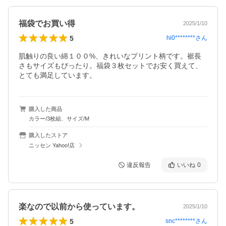
福袋でお買い得
2025/1/10
5
hi0********
さん
肌触りの良い綿１００%、きれいなプリント柄です。裾長
さもサイズもぴったり。福袋３枚セットでお安く買えて、
とても満足しています。
購入した商品
カラー/3枚組、サイズ/M
購入したストア
ニッセン Yahoo!店
違反報告
いいね
0
楽なので以前から使っています。
2025/1/10
5
snc********
さん