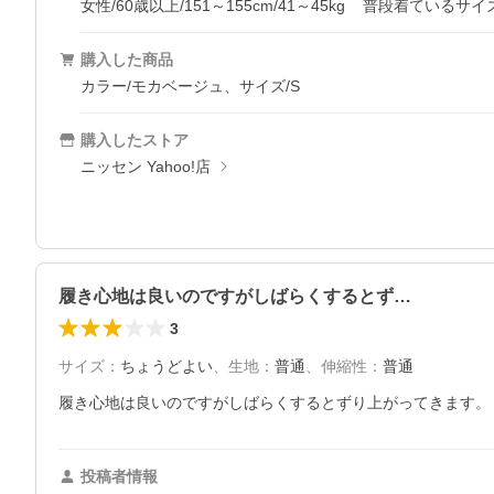
女性/60歳以上/151～155cm/41～45kg
普段着ているサイ
購入した商品
カラー/モカベージュ、サイズ/S
購入したストア
ニッセン Yahoo!店
履き心地は良いのですがしばらくするとず…
3
サイズ
：
ちょうどよい
、
生地
：
普通
、
伸縮性
：
普通
履き心地は良いのですがしばらくするとずり上がってきます。
投稿者情報