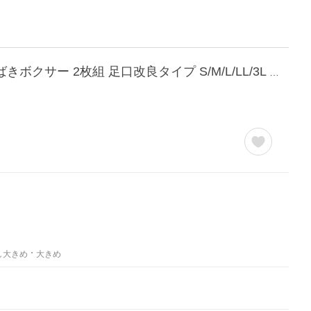
ショーツ スタンダード レディース おしりにハリパン ストレッチ お腹脚口 らくちん 深ばきボクサー 2枚組 足口改良タイプ S/M/L/LL/3L ニッセン nissen
し大きめ
大きめ