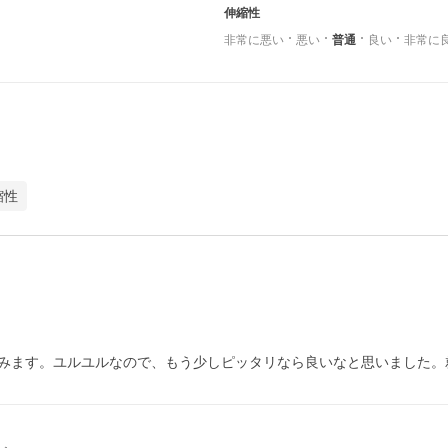
伸縮性
非常に悪い
悪い
普通
良い
非常に
縮性
みます。ユルユルなので、もう少しピッタリなら良いなと思いました。