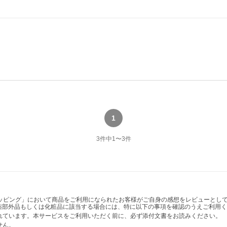
1
3
件中
1
〜
3
件
ショッピング」において商品をご利用になられたお客様がご自身の感想をレビューと
薬部外品もしくは化粧品に該当する場合には、特に以下の事項を確認のうえご利用く
かれています。本サービスをご利用いただく前に、必ず添付文書をお読みください。
せん。