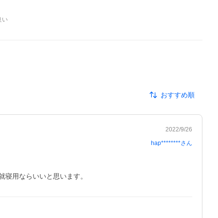
良い
おすすめ順
2022/9/26
hap********
さん
就寝用ならいいと思います。