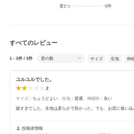
星
1
つ
0
件
すべてのレビュー
1
-
3
件 /
3
件
星の数
サイズ
生地
伸
ユルユルでした。
2
サイズ
：
ちょうどよい
、
生地
：
普通
、
伸縮性
：
良い
緩すぎてした。生地は柔らかで良かった。でも、お尻に食い込
投稿者情報