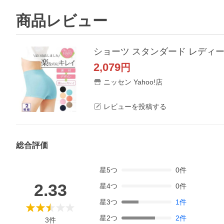
商品レビュー
2,079
円
ニッセン Yahoo!店
レビューを投稿する
総合評価
星
5
つ
0
件
2.33
星
4
つ
0
件
星
3
つ
1
件
星
2
つ
2
件
3
件