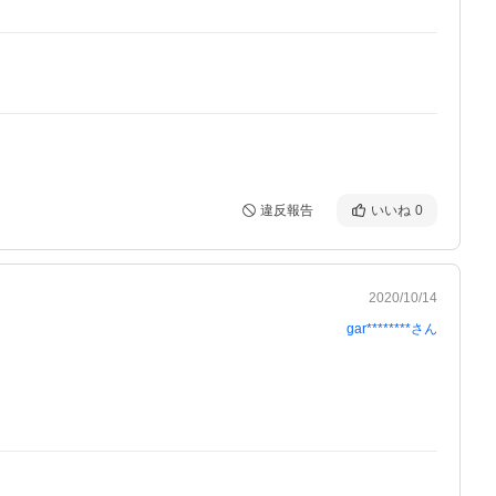
違反報告
いいね
0
2020/10/14
gar********
さん