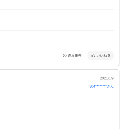
違反報告
いいね
0
2021/1/9
y04********
さん