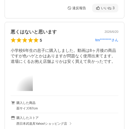
違反報告
いいね
3
悪くはないと思います
2026/6/20
5
tos********
さん
小学校6年生の息子に購入しました。動画は8ヶ月後の商品
ですが色ハゲとかはありますが問題なく使用出来てます。
道場にくるお抱え店舗よりかは安く買えて良かったです。
購入した商品
面サイズ/67cm
購入したストア
西日本武道具Yahoo!ショッピング店