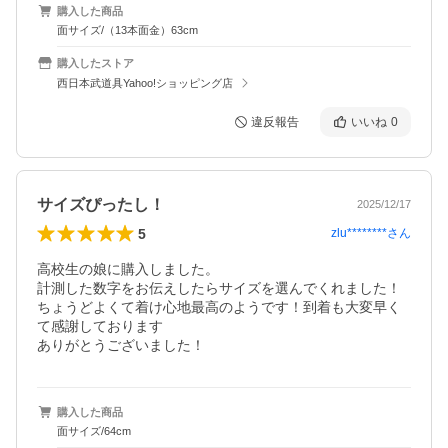
購入した商品
面サイズ/（13本面金）63cm
購入したストア
西日本武道具Yahoo!ショッピング店
違反報告
いいね
0
サイズぴったし！
2025/12/17
5
zlu********
さん
高校生の娘に購入しました。

計測した数字をお伝えしたらサイズを選んでくれました！
ちょうどよくて着け心地最高のようです！到着も大変早く
て感謝しております

ありがとうございました！
購入した商品
面サイズ/64cm