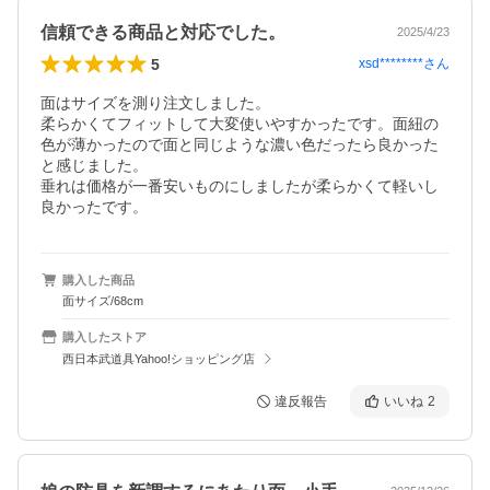
信頼できる商品と対応でした。
2025/4/23
5
xsd********
さん
面はサイズを測り注文しました。

柔らかくてフィットして大変使いやすかったです。面紐の
色が薄かったので面と同じような濃い色だったら良かった
と感じました。

垂れは価格が一番安いものにしましたが柔らかくて軽いし
良かったです。
購入した商品
面サイズ/68cm
購入したストア
西日本武道具Yahoo!ショッピング店
違反報告
いいね
2