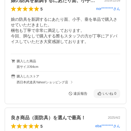
娘の防具を新調するにあたり面、小手、垂…
2025/12/26
5
nor********
さん
娘の防具を新調するにあたり面、小手、垂を単品で購入さ
せていただきました。

梱包も丁寧で非常に満足しております。

今回、胴なしで購入する際もスタッフの方が丁寧にアドバ
イスしていただき大変感謝しております。
購入した商品
面サイズ/64cm
購入したストア
西日本武道具Yahoo!ショッピング店
違反報告
いいね
0
良き商品（面防具）を選んで最高！
2025/4/2
5
eba********
さん