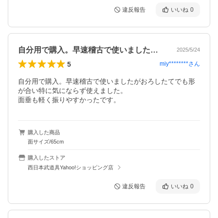
違反報告
いいね
0
自分用で購入。早速稽古で使いましたがお…
2025/5/24
5
miy********
さん
自分用で購入。早速稽古で使いましたがおろしたてでも形
が合い特に気にならず使えました。

面垂も軽く振りやすかったです。
購入した商品
面サイズ/65cm
購入したストア
西日本武道具Yahoo!ショッピング店
違反報告
いいね
0