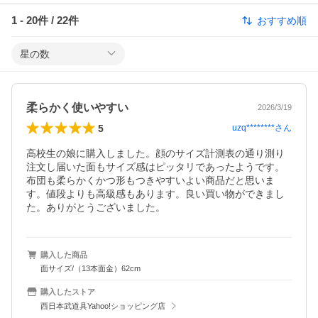
1
-
20
件 /
22
件
おすすめ順
星の数
柔らかく使いやすい
2026/3/19
5
uzq********
さん
高校生の娘に購入しました。顔のサイズ計測表の通り測り
注文し届いた面もサイズ感はピッタリであったようです。
布団も柔らかくかつ形もつきやすいよい商品だと思いま
す。値段よりも高級感もあります。良い買い物ができまし
た。ありがとうございました。
購入した商品
面サイズ/（13本面金）62cm
購入したストア
西日本武道具Yahoo!ショッピング店