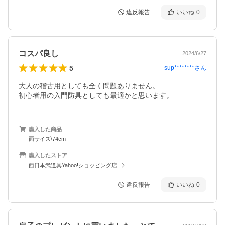
違反報告
いいね
0
コスパ良し
2024/6/27
5
sup********
さん
大人の稽古用としても全く問題ありません。

初心者用の入門防具としても最適かと思います。
購入した商品
面サイズ/74cm
購入したストア
西日本武道具Yahoo!ショッピング店
違反報告
いいね
0