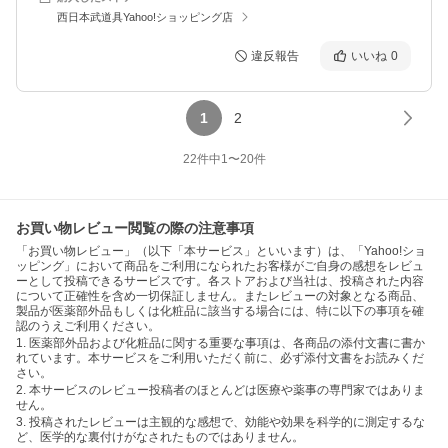
西日本武道具Yahoo!ショッピング店
違反報告
いいね
0
1
2
22
件中
1
〜
20
件
お買い物レビュー閲覧の際の注意事項
「お買い物レビュー」（以下「本サービス」といいます）は、「Yahoo!ショ
ッピング」において商品をご利用になられたお客様がご自身の感想をレビュ
ーとして投稿できるサービスです。各ストアおよび当社は、投稿された内容
について正確性を含め一切保証しません。またレビューの対象となる商品、
製品が医薬部外品もしくは化粧品に該当する場合には、特に以下の事項を確
認のうえご利用ください。
1. 医薬部外品および化粧品に関する重要な事項は、各商品の添付文書に書か
れています。本サービスをご利用いただく前に、必ず添付文書をお読みくだ
さい。
2. 本サービスのレビュー投稿者のほとんどは医療や薬事の専門家ではありま
せん。
3. 投稿されたレビューは主観的な感想で、効能や効果を科学的に測定するな
ど、医学的な裏付けがなされたものではありません。