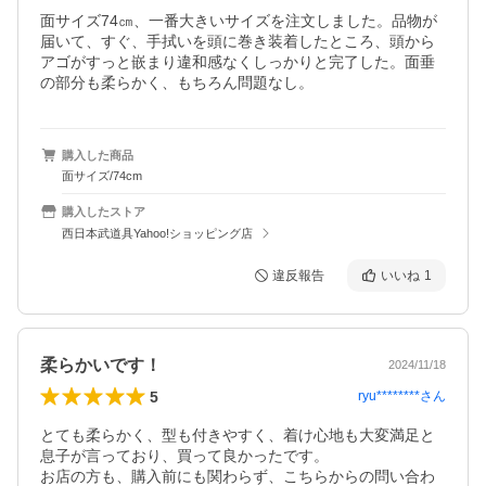
面サイズ74㎝、一番大きいサイズを注文しました。品物が
届いて、すぐ、手拭いを頭に巻き装着したところ、頭から
アゴがすっと嵌まり違和感なくしっかりと完了した。面垂
の部分も柔らかく、もちろん問題なし。
購入した商品
面サイズ/74cm
購入したストア
西日本武道具Yahoo!ショッピング店
違反報告
いいね
1
柔らかいです！
2024/11/18
5
ryu********
さん
とても柔らかく、型も付きやすく、着け心地も大変満足と
息子が言っており、買って良かったです。

お店の方も、購入前にも関わらず、こちらからの問い合わ