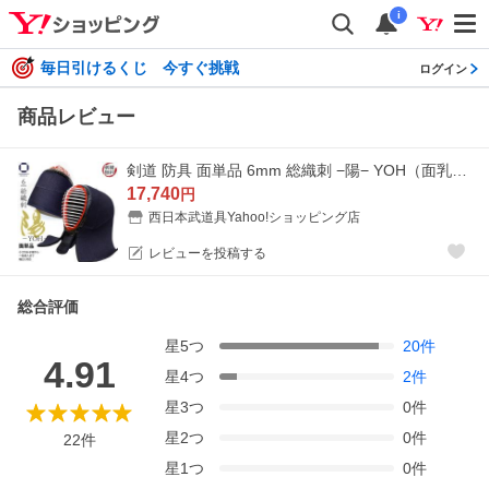
i
毎日引けるくじ 今すぐ挑戦
ログイン
商品レビュー
剣道 防具 面単品 6mm 総織刺 −陽− YOH（面乳革・面紐付き）織刺地雲型
17,740
円
西日本武道具Yahoo!ショッピング店
レビューを投稿する
総合評価
星
5
つ
20
件
4.91
星
4
つ
2
件
星
3
つ
0
件
星
2
つ
0
件
22
件
星
1
つ
0
件