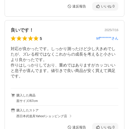
違反報告
いいね
0
良いです！
2025/7/16
5
srf********
さん
対応が良かったです。しっかり測ったけど少し大きめでし
たが、ズレる程ではなくこれからの成長を考えると小さい
より良かったです。

作りはしっかりしており、重めではありますがカッコいい
と息子が喜んでます。値引きで良い商品が安く買えて満足
です。
購入した商品
面サイズ/67cm
購入したストア
西日本武道具Yahoo!ショッピング店
違反報告
いいね
0