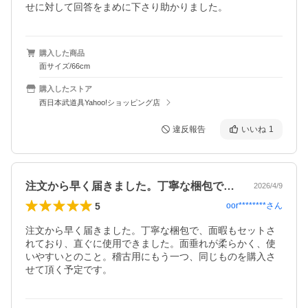
せに対して回答をまめに下さり助かりました。
購入した商品
面サイズ/66cm
購入したストア
西日本武道具Yahoo!ショッピング店
違反報告
いいね
1
注文から早く届きました。丁寧な梱包で、…
2026/4/9
5
oor********
さん
注文から早く届きました。丁寧な梱包で、面暇もセットさ
れており、直ぐに使用できました。面垂れが柔らかく、使
いやすいとのこと。稽古用にもう一つ、同じものを購入さ
せて頂く予定です。