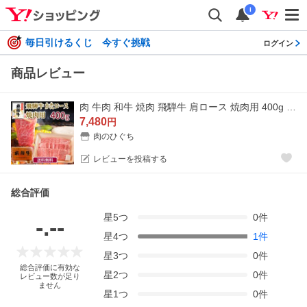
i
毎日引けるくじ 今すぐ挑戦
ログイン
商品レビュー
肉 牛肉 和牛 焼肉 飛騨牛 肩ロース 焼肉用 400g おうち焼き肉 バーベキュー クラシタロース 黒毛和牛 お取り寄せ 自家需要 爆買 爆買
7,480
円
肉のひぐち
レビューを投稿する
総合評価
星
5
つ
0
件
-.--
星
4
つ
1
件
星
3
つ
0
件
総合評価に有効な
星
2
つ
0
件
レビュー数が足り
ません
星
1
つ
0
件