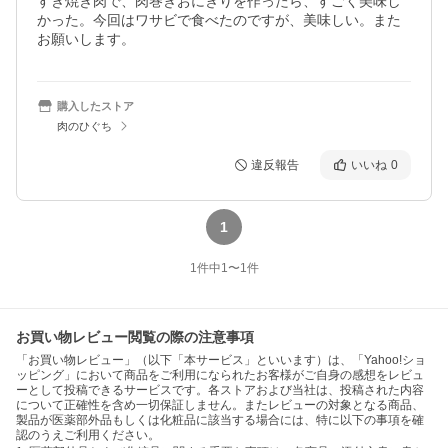
すき焼き肉で、肉巻きおにぎりを作ったら、すごく美味し
かった。今回はワサビで食べたのですが、美味しい。また
お願いします。
購入したストア
肉のひぐち
違反報告
いいね
0
1
1
件中
1
〜
1
件
お買い物レビュー閲覧の際の注意事項
「お買い物レビュー」（以下「本サービス」といいます）は、「Yahoo!ショ
ッピング」において商品をご利用になられたお客様がご自身の感想をレビュ
ーとして投稿できるサービスです。各ストアおよび当社は、投稿された内容
について正確性を含め一切保証しません。またレビューの対象となる商品、
製品が医薬部外品もしくは化粧品に該当する場合には、特に以下の事項を確
認のうえご利用ください。