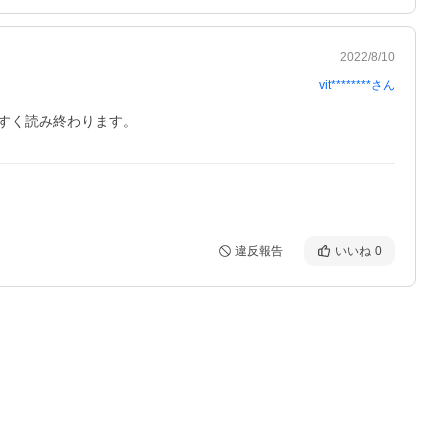
2022/8/10
vit********
さん
すく読み終わります。
違反報告
いいね
0