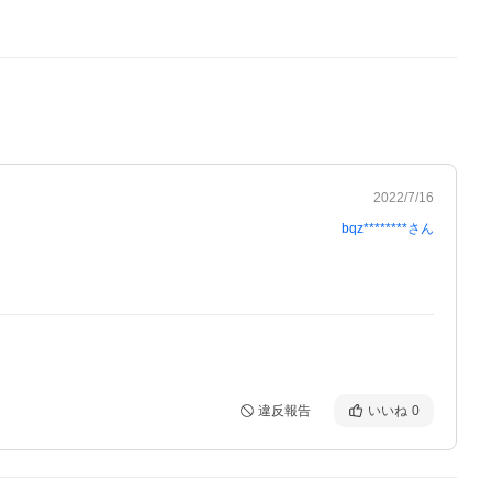
2022/7/16
bqz********
さん
違反報告
いいね
0