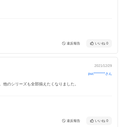
違反報告
いいね
0
2021/12/29
puc********
さん
。他のシリーズも全部揃えたくなりました。
違反報告
いいね
0