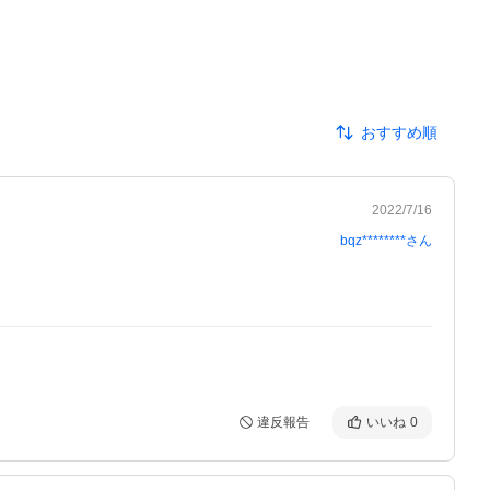
おすすめ順
2022/7/16
bqz********
さん
違反報告
いいね
0