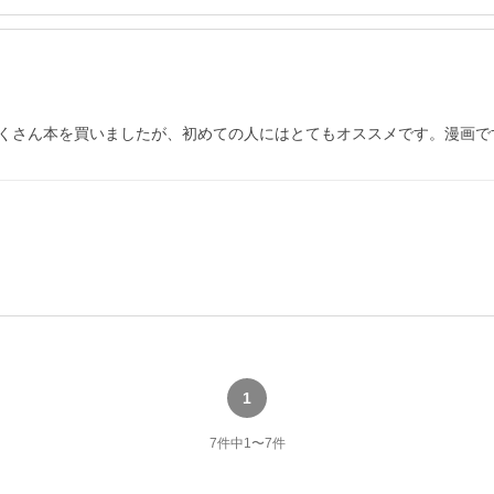
くさん本を買いましたが、初めての人にはとてもオススメです。漫画で
1
7
件中
1
〜
7
件