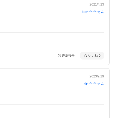
2021/4/23
koe********
さん
違反報告
いいね
0
2023/9/29
kir********
さん