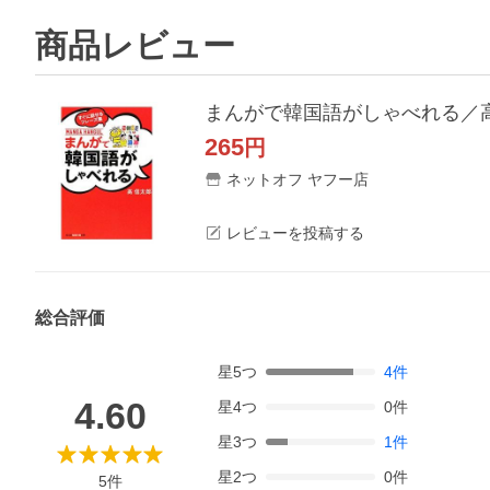
商品レビュー
まんがで韓国語がしゃべれる／
265
円
ネットオフ ヤフー店
レビューを投稿する
総合評価
星
5
つ
4
件
4.60
星
4
つ
0
件
星
3
つ
1
件
星
2
つ
0
件
5
件