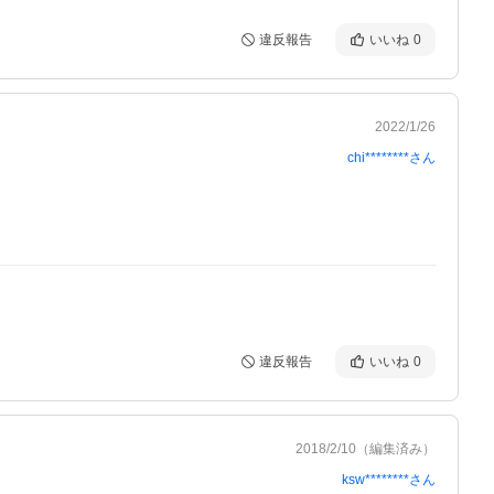
違反報告
いいね
0
2022/1/26
chi********
さん
違反報告
いいね
0
2018/2/10
（編集済み）
ksw********
さん