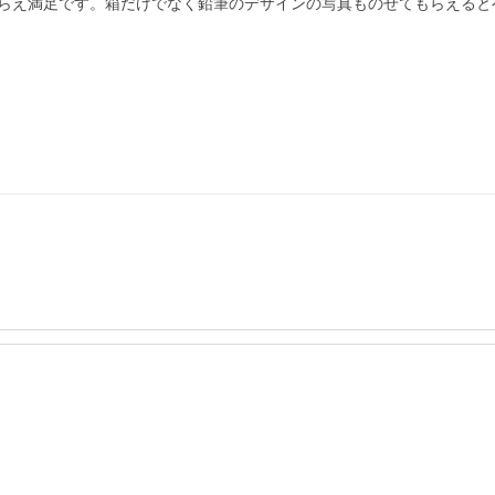
らえ満足です。箱だけでなく鉛筆のデザインの写真ものせてもらえると