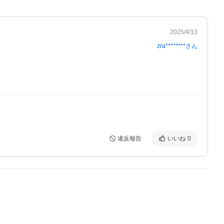
2025/4/13
zra********
さん
違反報告
いいね
0