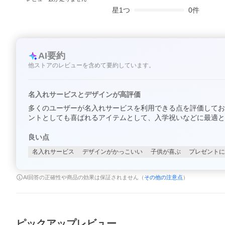
星
1
つ
0
件
AI要約
他ストアのレビューを含めて要約しています。
名入れサービスとデザインが高評価
多くのユーザーが名入れサービスを利用できる点を評価してお
ントとしても喜ばれるアイテムとして、入学祝いなどに最適と
良い点
名入れサービス
デザインがかっこいい
子供が喜ぶ
プレゼントに
AI回答の正確性や商品の効果は保証されません（
その他の注意点
）
ピックアップレビュー