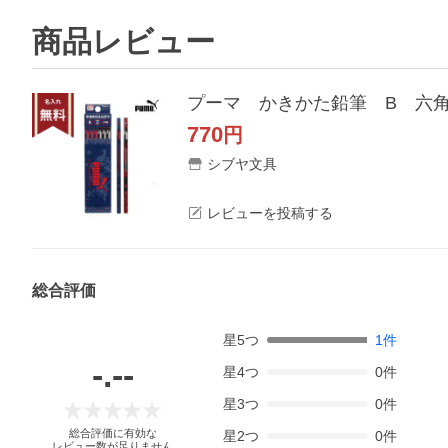
商品レビュー
プーマ かきかた鉛筆 B 六角軸 
770
円
シブヤ文具
レビューを投稿する
総合評価
星
5
つ
1
件
-.--
星
4
つ
0
件
星
3
つ
0
件
総合評価に有効な
星
2
つ
0
件
レビュー数が足りません