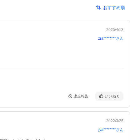
おすすめ順
2025/4/13
zra********
さん
違反報告
いいね
0
2022/3/25
jya********
さん