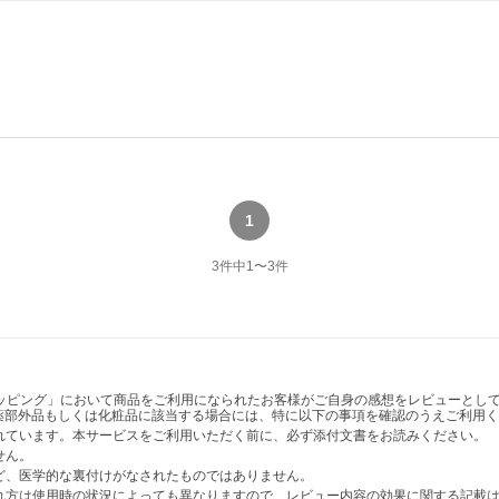
1
3
件中
1
〜
3
件
ショッピング」において商品をご利用になられたお客様がご自身の感想をレビューと
薬部外品もしくは化粧品に該当する場合には、特に以下の事項を確認のうえご利用く
かれています。本サービスをご利用いただく前に、必ず添付文書をお読みください。
せん。
など、医学的な裏付けがなされたものではありません。
表れ方は使用時の状況によっても異なりますので、レビュー内容の効果に関する記載