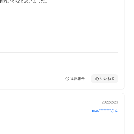
有難いかなと思いました。
違反報告
いいね
0
2022/2/23
mas********
さん