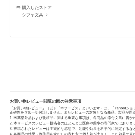
購入したストア
シブヤ文具
お買い物レビュー閲覧の際の注意事項
「お買い物レビュー」（以下「本サービス」といいます）は、「Yahoo!
正確性を含め一切保証しません。またレビューの対象となる商品、製品が医
1. 医薬部外品および化粧品に関する重要な事項は、各商品の添付文書に書
2. 本サービスのレビュー投稿者のほとんどは医療や薬事の専門家ではありま
3. 投稿されたレビューは主観的な感想で、効能や効果を科学的に測定する
4. 各商品の効果（副作用を含む）の表れ方は個人差が大きく、また効果の