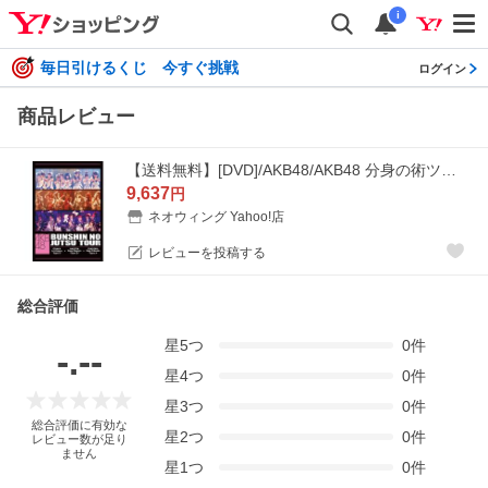
i
毎日引けるくじ 今すぐ挑戦
ログイン
商品レビュー
【送料無料】[DVD]/AKB48/AKB48 分身の術ツアー DVD
9,637
円
ネオウィング Yahoo!店
レビューを投稿する
総合評価
星
5
つ
0
件
-.--
星
4
つ
0
件
星
3
つ
0
件
総合評価に有効な
星
2
つ
0
件
レビュー数が足り
ません
星
1
つ
0
件