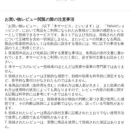
お買い物レビュー閲覧の際の注意事項
「お買い物レビュー」（以下「本サービス」といいます）は、「Yahoo!ショ
ッピング」において商品をご利用になられたお客様がご自身の感想をレビュ
ーとして投稿できるサービスです。各ストアおよび当社は、投稿された内容
について正確性を含め一切保証しません。またレビューの対象となる商品、
製品が医薬部外品もしくは化粧品に該当する場合には、特に以下の事項を確
認のうえご利用ください。
1. 医薬部外品および化粧品に関する重要な事項は、各商品の添付文書に書か
れています。本サービスをご利用いただく前に、必ず添付文書をお読みくだ
さい。
2. 本サービスのレビュー投稿者のほとんどは医療や薬事の専門家ではありま
せん。
3. 投稿されたレビューは主観的な感想で、効能や効果を科学的に測定するな
ど、医学的な裏付けがなされたものではありません。
4. 各商品の効果（副作用を含む）の表れ方は個人差が大きく、また効果の表
れ方は使用時の状況によっても異なりますので、レビュー内容の効果に関す
る記載は科学的には参考にすべきではありません。
5. 投稿されたレビューは、投稿者各自が独自の判断に基づき選び使用した感
想です。その判断は医師による診断ではないため、誤っている可能性があり
ます。
6. 投稿されたレビューは商品の添付文書に記載されたとおりでない使用方法
で使用した感想である可能性があります。
7. 投稿されたレビューは、実際に商品を使用して投稿された保証はありませ
ん。