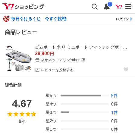
i
毎日引けるくじ 今すぐ挑戦
ログイン
商品レビュー
ゴムボート 釣り ミニボート フィッシングボート アクアマリーナ MOTION モーション255 T-18 エレキモーターセット 2人乗り
39,800
円
ネオネットマリンYahoo!店
レビューを投稿する
総合評価
星
5
つ
5
件
4.67
星
4
つ
0
件
星
3
つ
1
件
星
2
つ
0
件
6
件
星
1
つ
0
件