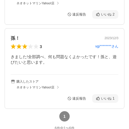
ネオネットマリンYahoo!店
違反報告
いいね
2
孫！
2023/12/3
3
vgi********
さん
きました!全部調べ、何も問題なくよかったです！孫と、遊
びたいと思います。
購入したストア
ネオネットマリンYahoo!店
違反報告
いいね
1
1
6
件中
1
〜
6
件