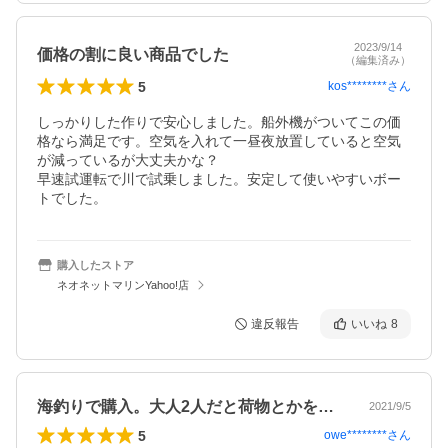
2023/9/14
価格の割に良い商品でした
（編集済み）
5
kos********
さん
しっかりした作りで安心しました。船外機がついてこの価
格なら満足です。空気を入れて一昼夜放置していると空気
が減っているが大丈夫かな？

早速試運転で川で試乗しました。安定して使いやすいボー
トでした。
購入したストア
ネオネットマリンYahoo!店
違反報告
いいね
8
海釣りで購入。大人2人だと荷物とかを考…
2021/9/5
5
owe********
さん