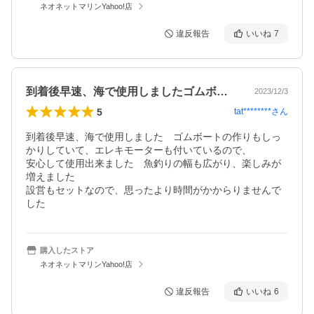
ネオネットマリンYahoo!店
違反報告
いいね
7
到着後早速、海で使用しましたゴムボート…
2023/12/3
5
tat********
さん
到着後早速、海で使用しました　ゴムボートの作りもしっ
かりしていて、エレキモーターも付いているので、

安心して使用出来ました　魚釣りの幅も広がり、楽しみが
増えました

設営もセットなので、思ったより時間がかからりませんで
した　
購入したストア
ネオネットマリンYahoo!店
違反報告
いいね
6