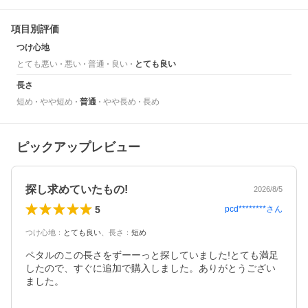
項目別評価
つけ心地
とても悪い
悪い
普通
良い
とても良い
長さ
短め
やや短め
普通
やや長め
長め
ピックアップレビュー
探し求めていたもの!
2026/8/5
5
pcd********
さん
つけ心地
：
とても良い
、
長さ
：
短め
ペタルのこの長さをずーーっと探していました!とても満足
したので、すぐに追加で購入しました。ありがとうござい
ました。