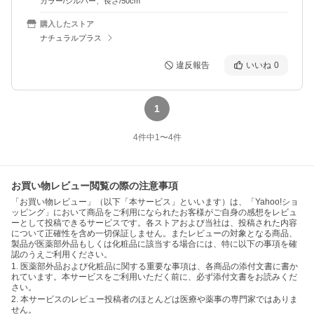
カラー/シルバー、長さ/50cm
購入したストア
ナチュラルプラス
違反報告
いいね
0
1
4
件中
1
〜
4
件
お買い物レビュー閲覧の際の注意事項
「お買い物レビュー」（以下「本サービス」といいます）は、「Yahoo!ショ
ッピング」において商品をご利用になられたお客様がご自身の感想をレビュ
ーとして投稿できるサービスです。各ストアおよび当社は、投稿された内容
について正確性を含め一切保証しません。またレビューの対象となる商品、
製品が医薬部外品もしくは化粧品に該当する場合には、特に以下の事項を確
認のうえご利用ください。
1. 医薬部外品および化粧品に関する重要な事項は、各商品の添付文書に書か
れています。本サービスをご利用いただく前に、必ず添付文書をお読みくだ
さい。
2. 本サービスのレビュー投稿者のほとんどは医療や薬事の専門家ではありま
せん。