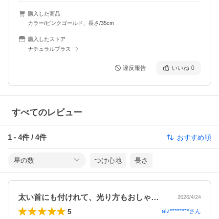
購入した商品
カラー/ピンクゴールド、長さ/35cm
購入したストア
ナチュラルプラス
違反報告
いいね
0
すべてのレビュー
1
-
4
件 /
4
件
おすすめ順
星の数
つけ心地
長さ
太い首にも付けれて、光り方もおしゃれです
2026/4/24
5
alz********
さん