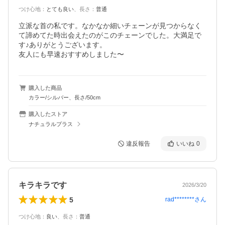
つけ心地
：
とても良い
、
長さ
：
普通
立派な首の私です。なかなか細いチェーンが見つからなく
て諦めてた時出会えたのがこのチェーンでした。大満足で
す♪ありがとうございます。

友人にも早速おすすめしました〜
購入した商品
カラー/シルバー、長さ/50cm
購入したストア
ナチュラルプラス
違反報告
いいね
0
キラキラです
2026/3/20
5
rad********
さん
つけ心地
：
良い
、
長さ
：
普通