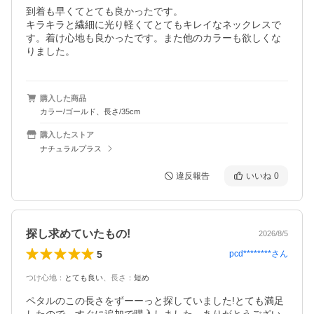
到着も早くてとても良かったです。

キラキラと繊細に光り軽くてとてもキレイなネックレスで
す。着け心地も良かったです。また他のカラーも欲しくな
りました。
購入した商品
カラー/ゴールド、長さ/35cm
購入したストア
ナチュラルプラス
違反報告
いいね
0
探し求めていたもの!
2026/8/5
5
pcd********
さん
つけ心地
：
とても良い
、
長さ
：
短め
ペタルのこの長さをずーーっと探していました!とても満足