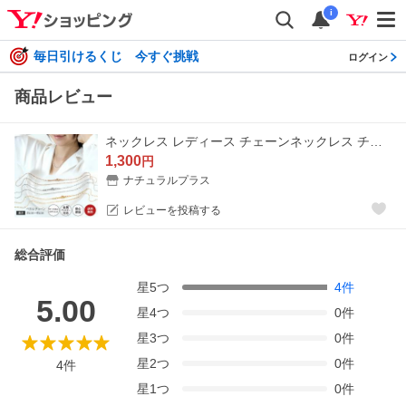
i
毎日引けるくじ 今すぐ挑戦
ログイン
商品レビュー
ネックレス レディース チェーンネックレス チェーン のみ 金属アレルギー対応 ペタルチェーン フラワーチェーン 35cm 40cm 45cm サージカルステンレス NPNS101
1,300
円
ナチュラルプラス
レビューを投稿する
総合評価
星
5
つ
4
件
5.00
星
4
つ
0
件
星
3
つ
0
件
星
2
つ
0
件
4
件
星
1
つ
0
件