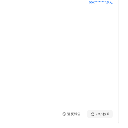
box********
さん
違反報告
いいね
0