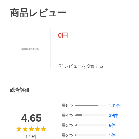
商品レビュー
0
円
レビューを投稿する
総合評価
星
5
つ
131
件
4.65
星
4
つ
39
件
星
3
つ
6
件
星
2
つ
1
件
179
件