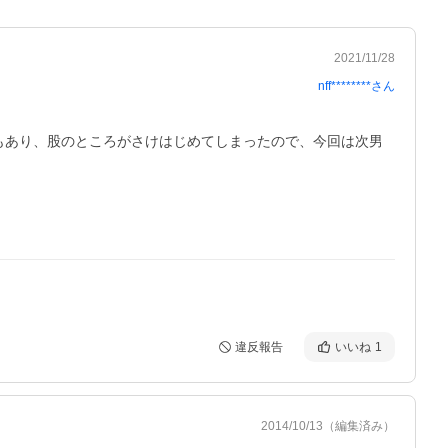
2021/11/28
nff********
さん
もあり、股のところがさけはじめてしまったので、今回は次男
違反報告
いいね
1
2014/10/13
（編集済み）