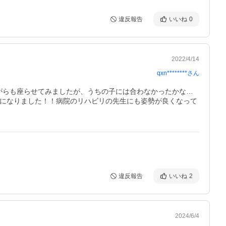
違反報告
いいね
0
2022/4/14
qxn********
さん
がらも座らせてみましたが、うちの子には合わなかったかな…
様になりました！！病院のリハビリの先生にも姿勢が良くなって
違反報告
いいね
2
2024/6/4