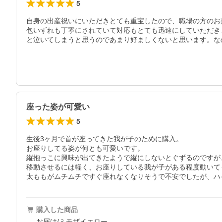
5
自身の出産祝いにいただきとても重宝したので、職場の方のお
包いずれも丁寧にされていて対応もとても迅速にしていただき
と泣いてしまうと思うのであまり好ましくないと思います。な
座った姿が可愛い
5
生後3ヶ月で首が座ってきた我が子のために購入。

お座りしてる姿が何とも可愛いです。

縦抱っこに興味が出てきたようで縦にしないとぐずるのですが
移動させるには軽く、お座りしている我が子がある程度動いて
太ももがムチムチですぐ座れなくなりそうで不安でしたが、ハ
購入した商品
お届け/ミモザイエロー