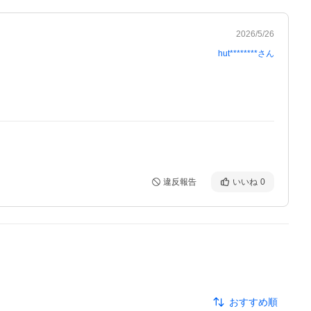
2026/5/26
hut********
さん
違反報告
いいね
0
おすすめ順