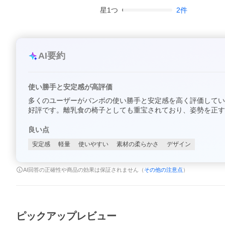
星
1
つ
2
件
AI要約
使い勝手と安定感が高評価
多くのユーザーがバンボの使い勝手と安定感を高く評価してい
好評です。離乳食の椅子としても重宝されており、姿勢を正す
良い点
安定感
軽量
使いやすい
素材の柔らかさ
デザイン
AI回答の正確性や商品の効果は保証されません（
その他の注意点
）
ピックアップレビュー