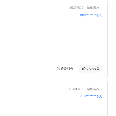
2020/6/10
（編集済み）
hep********
さん
違反報告
いいね
2
2014/11/11
（編集済み）
c_b********
さん