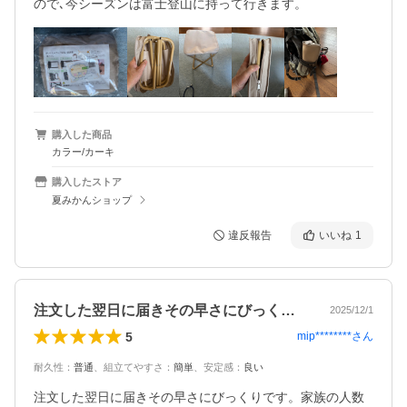
購入した商品
カラー/カーキ
購入したストア
夏みかんショップ
違反報告
いいね
1
注文した翌日に届きその早さにびっくりで…
2025/12/1
5
mip********
さん
耐久性
：
普通
、
組立てやすさ
：
簡単
、
安定感
：
良い
注文した翌日に届きその早さにびっくりです。家族の人数