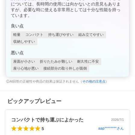
については、長時間の使用には向かないとの意見もありま
すが、必要な時に使える非常用としては十分な性能を持っ
ています。
良い点
軽量
コンパクト
持ち運びやすい
組み立てやすい
収納しやすい
悪い点
座面が小さい
折りたたみが難しい
耐久性に不安
座り心地が悪い
接続部分の取り外しが面倒
AI回答の正確性や商品の効果は保証されません（
その他の注意点
）
ピックアップレビュー
コンパクトで持ち運ぶによかった
2026/7/1
5
aap********
さん