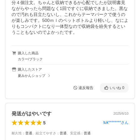
分４個注文。ちゃんと収納できるか心配でしたが説明書見
ながらやったら問題なく1回ですぐに収納できました。黒な
ので汚れも目立たないし、これからテーマパークで使うの
が楽しみです。500ｍｌのペットボトルより軽いし、なによ
りもコンパクトになり一体型なので収納袋を紛失するとい
うこともないのでよかったです。
購入した商品
カラー/ブラック
購入したストア
夏みかんショップ
違反報告
いいね
0
発送がはやいです
2025/6/10
5
tuk********
さん
耐久性
：
普通
、
組立てやすさ
：
普通
、
安定感
：
普通