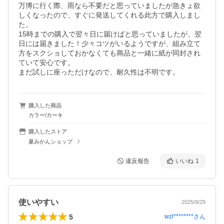
万博に行く際、雨なら不要だと思っていましたが急きょ欲
しくなったので、すぐに発送してくれる此方で購入しまし
た。

15時までの購入で翌々日に届けばと思っていましたが、翌
日には届きました！少々コツがいるようですが、組み立て
方をスクショしておかなくても商品と一緒に紙が同封され
ていて安心です。

まだ試しに座っただけなので、耐久性は不明です。
購入した商品
カラー/カーキ
購入したストア
夏みかんショップ
違反報告
いいね
1
使いやすい
2025/9/29
5
wzl********
さん