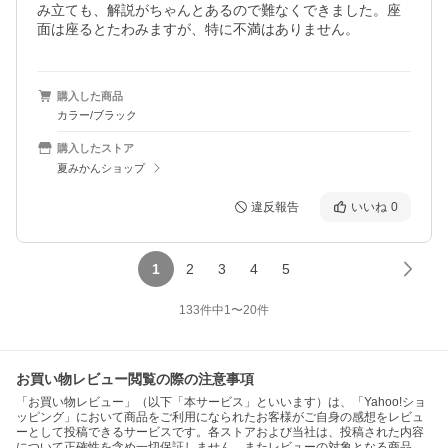
み立ても、解説がちゃんとあるので難なくできました。座
面は座るとたわみますが、特に不満はありません。
購入した商品
カラー/ブラック
購入したストア
夏みかんショップ
違反報告
いいね
0
1
2
3
4
5
133
件中
1
〜
20
件
お買い物レビュー閲覧の際の注意事項
「お買い物レビュー」（以下「本サービス」といいます）は、「Yahoo!ショ
ッピング」において商品をご利用になられたお客様がご自身の感想をレビュ
ーとして投稿できるサービスです。各ストアおよび当社は、投稿された内容
について正確性を含め一切保証しません。またレビューの対象となる商品、