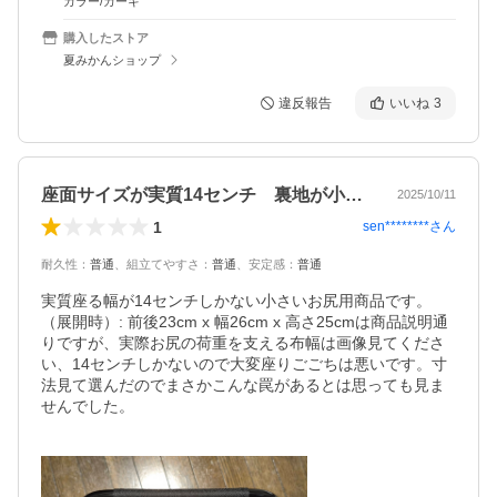
カラー/カーキ
購入したストア
夏みかんショップ
違反報告
いいね
3
座面サイズが実質14センチ 裏地が小さい
2025/10/11
1
sen********
さん
耐久性
：
普通
、
組立てやすさ
：
普通
、
安定感
：
普通
実質座る幅が14センチしかない小さいお尻用商品です。
（展開時）: 前後23cm x 幅26cm x 高さ25cmは商品説明通
りですが、実際お尻の荷重を支える布幅は画像見てくださ
い、14センチしかないので大変座りごごちは悪いです。寸
法見て選んだのでまさかこんな罠があるとは思っても見ま
せんでした。
