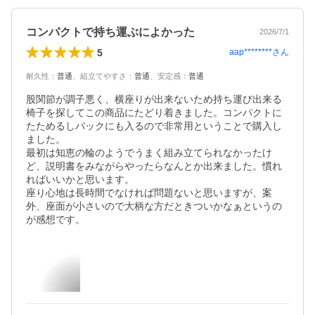
コンパクトで持ち運ぶによかった
2026/7/1
5
aap********
さん
耐久性
：
普通
、
組立てやすさ
：
普通
、
安定感
：
普通
股関節が調子悪く、横座りが出来ないため持ち運び出来る
椅子を探してこの商品にたどり着きました。コンパクトに
たためるしバックにも入るので非常用ということで購入し
ました。

最初は知恵の輪のようでうまく組み立てられなかったけ
ど、説明書をみながらやったらなんとか出来ました。慣れ
ればいいかと思います。

座り心地は長時間でなければ問題ないと思いますが、案
外、座面が小さいので大柄な方だときついかなぁというの
が感想です。