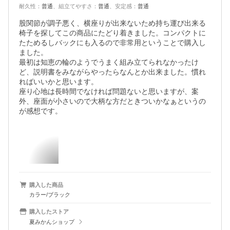
耐久性
：
普通
、
組立てやすさ
：
普通
、
安定感
：
普通
股関節が調子悪く、横座りが出来ないため持ち運び出来る
椅子を探してこの商品にたどり着きました。コンパクトに
たためるしバックにも入るので非常用ということで購入し
ました。

最初は知恵の輪のようでうまく組み立てられなかったけ
ど、説明書をみながらやったらなんとか出来ました。慣れ
ればいいかと思います。

座り心地は長時間でなければ問題ないと思いますが、案
外、座面が小さいので大柄な方だときついかなぁというの
が感想です。
購入した商品
カラー/ブラック
購入したストア
夏みかんショップ