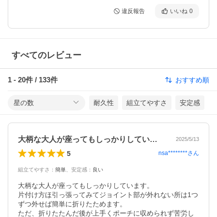
違反報告
いいね
0
すべてのレビュー
1
-
20
件 /
133
件
おすすめ順
星の数
耐久性
組立てやすさ
安定感
大柄な大人が座ってもしっかりしています…
2025/5/13
5
nsa********
さん
組立てやすさ
：
簡単
、
安定感
：
良い
大柄な大人が座ってもしっかりしています。

片付け方ほ引っ張ってみてジョイント部が外れない所は1つ
ずつ外せば簡単に折りたためます。

ただ、折りたたんだ後が上手くポーチに収められず苦労し