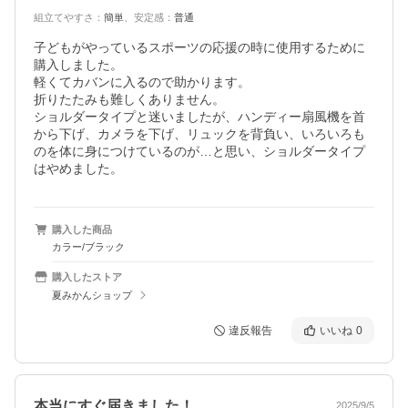
組立てやすさ
：
簡単
、
安定感
：
普通
子どもがやっているスポーツの応援の時に使用するために
購入しました。

軽くてカバンに入るので助かります。

折りたたみも難しくありません。

ショルダータイプと迷いましたが、ハンディー扇風機を首
から下げ、カメラを下げ、リュックを背負い、いろいろも
のを体に身につけているのが…と思い、ショルダータイプ
はやめました。
購入した商品
カラー/ブラック
購入したストア
夏みかんショップ
違反報告
いいね
0
本当にすぐ届きました！
2025/9/5