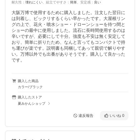
耐久性
：
壊れにくい
、
組立てやすさ
：
簡単
、
安定感
：
良い
大阪万博で使用するために購入しました。注文した翌日に
は到着し、ビックリするくらい早かったです。大屋根リン
グの上で、花火・噴水ショー・ドローンショーを待つ間と
ショーの最中に使用しました。流石に長時間使用するのは
辛いですが、必要にして十分。強度も不安は無く安定して
おり、簡単に折りたため、なんと言ってもコンパクトで持
ち運びが楽です。説明書も同梱してあって親切で解りやす
い。万博以外でも出番がありそうです。購入して良かった
です。
購入した商品
カラー/ブラック
購入したストア
夏みかんショップ
違反報告
いいね
0