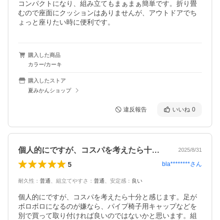
コンパクトになり、組み立てもまぁまぁ簡単です。折り畳
むので座面にクッションはありませんが、アウトドアでち
ょっと座りたい時に便利です。
購入した商品
カラー/カーキ
購入したストア
夏みかんショップ
違反報告
いいね
0
個人的にですが、コスパを考えたら十分と…
2025/8/31
5
bla********
さん
耐久性
：
普通
、
組立てやすさ
：
普通
、
安定感
：
良い
個人的にですが、コスパを考えたら十分と感じます。足が
ボロボロになるのが嫌なら、パイプ椅子用キャップなどを
別で買って取り付ければ良いのではないかと思います。組