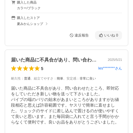
購入した商品
カラー/ブラック
購入したストア
夏みかんショップ
違反報告
いいね
0
届いた商品に不具合があり、問い合わせた…
2025/5/21
5
les********
さん
耐久性
：
普通
、
組立てやすさ
：
簡単
、
安定感
：
非常に良い
届いた商品に不具合があり、問い合わせたところ、即対応
をしていただき新しい物を送って下さいました。

パイプの端のバリの始末があまいところがありますがお値
段相応と思えば許容範囲です。ヤスリで簡単に直せまし
た。リュックのサイドに差し込んで置けるのが使いやすく
て良いと思います。また毎回袋に入れてと言う手間がかか
らなくて便利です。良いお品をありがとうございました。