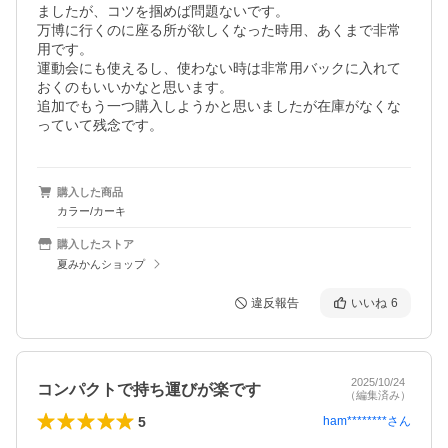
ましたが、コツを掴めば問題ないです。

万博に行くのに座る所が欲しくなった時用、あくまで非常
用です。

運動会にも使えるし、使わない時は非常用バックに入れて
おくのもいいかなと思います。

追加でもう一つ購入しようかと思いましたが在庫がなくな
っていて残念です。
購入した商品
カラー/カーキ
購入したストア
夏みかんショップ
違反報告
いいね
6
2025/10/24
コンパクトで持ち運びが楽です
（編集済み）
5
ham********
さん