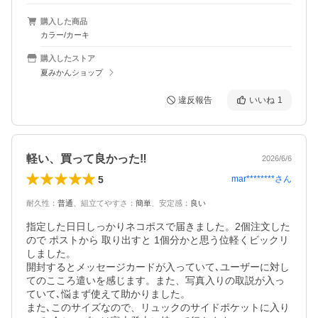
購入した商品
カラー/カーキ
購入したストア
夏みかんショップ
違反報告
いいね
1
軽い、買って良かった‼️
2026/6/6
5
mar********
さん
耐久性
：
普通
、
組立てやすさ
：
簡単
、
安定感
：
良い
指定した日日しっかりネコポスで届きました。2個注文した
ので ポストから 取り出すと 1個分かと思う位軽くビックリ
しました。

開封するとメッセージカードが入っていて､ユーザーに対し
てのこころ遣いを感じます。また、写真入りの取説が入っ
ていて､悩まず使えて助かりました。

また､このサイズなので、リュックのサイドポケットに入り