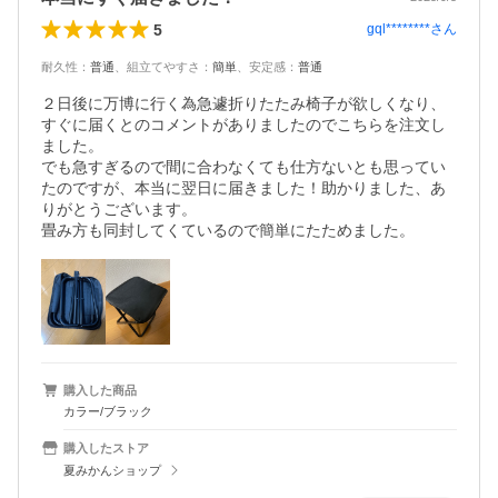
5
gql********
さん
耐久性
：
普通
、
組立てやすさ
：
簡単
、
安定感
：
普通
２日後に万博に行く為急遽折りたたみ椅子が欲しくなり、
すぐに届くとのコメントがありましたのでこちらを注文し
ました。

でも急すぎるので間に合わなくても仕方ないとも思ってい
たのですが、本当に翌日に届きました！助かりました、あ
りがとうございます。

畳み方も同封してくているので簡単にたためました。
購入した商品
カラー/ブラック
購入したストア
夏みかんショップ