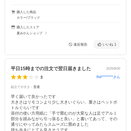
購入した商品
カラー/ブラック
購入したストア
夏みかんショップ
違反報告
いいね
1
平日15時までの注文で翌日届きました
2025/8/30
3
lhd********
さん
組立てやすさ
：
普通
早く届いて良かったです

大きさはリモコンより少し大きいぐらい、重さはペットボ
トルぐらいです

添付の使い方用紙に「手で畳むのが大変な人は足でアルミ
部分を踏みながら引っ張ると良い」と書いてあって、その
通りにやってみたらスムーズに畳めました

持ち歩きにとても良さそうです