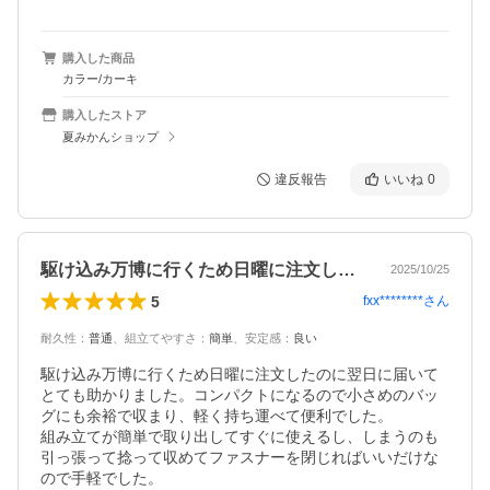
購入した商品
カラー/カーキ
購入したストア
夏みかんショップ
違反報告
いいね
0
駆け込み万博に行くため日曜に注文したの…
2025/10/25
5
fxx********
さん
耐久性
：
普通
、
組立てやすさ
：
簡単
、
安定感
：
良い
駆け込み万博に行くため日曜に注文したのに翌日に届いて
とても助かりました。コンパクトになるので小さめのバッ
グにも余裕で収まり、軽く持ち運べて便利でした。

組み立てが簡単で取り出してすぐに使えるし、しまうのも
引っ張って捻って収めてファスナーを閉じればいいだけな
ので手軽でした。