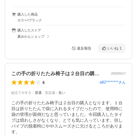
購入した商品
カラー/ブラック
購入したストア
夏みかんショップ
違反報告
いいね
1
この手の折りたたみ椅子は２台目の購入と…
2025/6/17
4
a82********
さん
組立てやすさ
：
普通
、
安定感
：
良い
この手の折りたたみ椅子は２台目の購入となります。１台
目は折りたたんで袋に入れるタイプだったので、使用時に
袋の管理が面倒だなと思っていました。今回購入したタイ
プは煩わしさがなくなり、とても気に入っています。但し
パイプの脱着時にややスムーズさに欠けるところがありま
す。