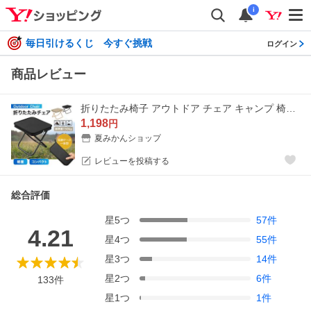
i
毎日引けるくじ 今すぐ挑戦
ログイン
商品レビュー
折りたたみ椅子 アウトドア チェア キャンプ 椅子 軽量 コンパクト 折りたたみチェア アウトドアチェア キャンプチェア 折り畳み椅子
1,198
円
夏みかんショップ
レビューを投稿する
総合評価
星
5
つ
57
件
4.21
星
4
つ
55
件
星
3
つ
14
件
星
2
つ
6
件
133
件
星
1
つ
1
件