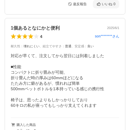
違反報告
いいね
0
1個あるとなにかと便利
2025/6/1
4
son********
さん
耐久性
：
壊れにくい
、
組立てやすさ
：
普通
、
安定感
：
良い
対応が早くて、注文してから翌日には到着しました

■性能

コンパクトに折り畳みが可能、

折り畳んだ時の厚みは60mmほどになる

たたみ方に癖があるが、慣れれば簡単

500mmペットボトルを1本持っている感じの携行性

椅子は、思ったよりもしかっかりしており

購入した商品