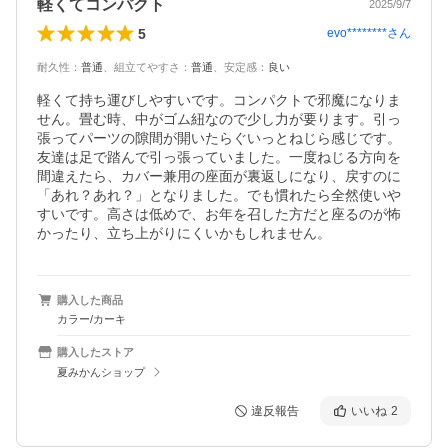
軽くてコンパクト
2025/9/7
5
evo********
さん
耐久性
：
普通
、
組立てやすさ
：
普通
、
安定感
：
良い
軽くて持ち運びしやすいです。コンパクトで邪魔になりま
せん。畳む時、中がゴム紐なので少し力が要ります。引っ
張ってパーツの隙間が開いたらぐいっとねじら感じです。
友達は足で踏んで引っ張っていました。一度ねじる方向を
間違えたら、カバー兼用の座面が裏返しになり、戻すのに
「あれ？あれ？」となりました。でも慣れたら全然使いや
すいです。高さは低めで、お年を召した方だと座るのが怖
かったり、立ち上がりにくいかもしれません。
購入した商品
カラー/カーキ
購入したストア
夏みかんショップ
違反報告
いいね
2