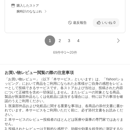
購入したストア
腕時計のななぷれ
違反報告
いいね
0
1
2
3
4
69
件中
1
〜
20
件
お買い物レビュー閲覧の際の注意事項
「お買い物レビュー」（以下「本サービス」といいます）は、「Yahoo!ショ
ッピング」において商品をご利用になられたお客様がご自身の感想をレビュ
ーとして投稿できるサービスです。各ストアおよび当社は、投稿された内容
について正確性を含め一切保証しません。またレビューの対象となる商品、
製品が医薬部外品もしくは化粧品に該当する場合には、特に以下の事項を確
認のうえご利用ください。
1. 医薬部外品および化粧品に関する重要な事項は、各商品の添付文書に書か
れています。本サービスをご利用いただく前に、必ず添付文書をお読みくだ
さい。
2. 本サービスのレビュー投稿者のほとんどは医療や薬事の専門家ではありま
せん。
3. 投稿されたレビューは主観的な感想で、効能や効果を科学的に測定するな