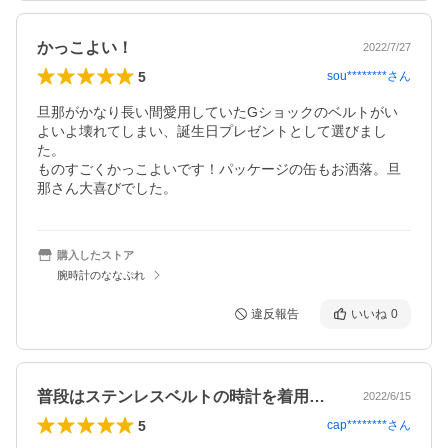
かっこよい！
2022/7/27
5
sou********
さん
旦那がかなり長い間愛用していたGショックのベルトがい
よいよ壊れてしまい、誕生日プレゼントとして選びまし
た。

ものすごくかっこよいです！パッケージの缶もお洒落。旦
那さん大喜びでした。
購入したストア
腕時計のななぷれ
違反報告
いいね
0
普段はステンレスベルトの時計を着用して…
2022/6/15
5
cap********
さん