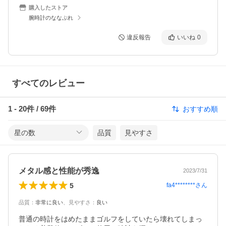
購入したストア
腕時計のななぷれ
違反報告
いいね
0
すべてのレビュー
1
-
20
件 /
69
件
おすすめ順
星の数
品質
見やすさ
メタル感と性能が秀逸
2023/7/31
5
fa4********
さん
品質
：
非常に良い
、
見やすさ
：
良い
普通の時計をはめたままゴルフをしていたら壊れてしまっ