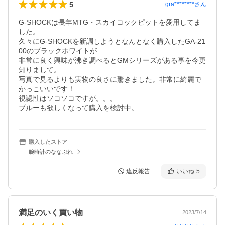
5
gra********
さん
G-SHOCKは長年MTG・スカイコックピットを愛用してま
した。

久々にG-SHOCKを新調しようとなんとなく購入したGA-21
00のブラックホワイトが

非常に良く興味が沸き調べるとGMシリーズがある事を今更
知りまして。

写真で見るよりも実物の良さに驚きました。非常に綺麗で
かっこいいです！

視認性はソコソコですが。。。

購入したストア
腕時計のななぷれ
違反報告
いいね
5
満足のいく買い物
2023/7/14