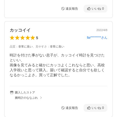
違反報告
いいね
0
カッコイイ
2022/4/8
5
far********
さん
品質
：
非常に良い
、
見やすさ
：
非常に良い
時計を付けた事がない息子が、カッコイイ時計を見つけた
といい、

画像を見てみると確かにカッコよくこれならと思い、高校
入学祝いと思って購入。届いて確認すると自分でも欲しく
購入したストア
腕時計のななぷれ
違反報告
いいね
0