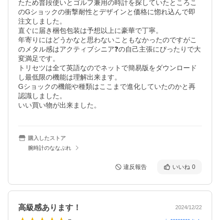
たため普段使いとゴルフ兼用の時計を探していたところこ
のGショックの衝撃耐性とデザインと価格に惚れ込んで即
注文しました。

直ぐに届き梱包包装は予想以上に豪華で丁寧。

年寄りにはどうかなと思わないこともなかったのですがこ
のメタル感はアクティブシニア❓️の自己主張にぴったりで大
変満足です。

トリセツは全て英語なのでネットで簡易版をダウンロード
し最低限の機能は理解出来ます。

Gショックの機能や種類はここまで進化していたのかと再
認識しました。

いい買い物が出来ました。
購入したストア
腕時計のななぷれ
違反報告
いいね
0
高級感あります！
2024/12/22