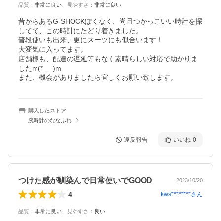
品質
：
非常に良い
、
見やすさ
：
非常に良い
昔からあるG-SHOCKぽくなく、尚且つかっこいい時計を探
してて、この時計にたどり着きました。

普段使いも出来、更にスーツにも似合います！

大変気に入ってます。

店舗様も、配達の遅延等もなく素晴らしい対応で助かりま
したm(*_ _)m

また、機会がありましたら宜しくお願い致します。
購入したストア
腕時計のななぷれ
違反報告
いいね
0
つけた感が馴染んで日常使いでGOOD
2023/10/20
4
kws********
さん
品質
：
非常に良い
、
見やすさ
：
良い