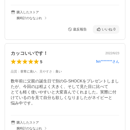
購入したストア
腕時計のななぷれ
違反報告
いいね
0
カッコいいです！
2022/6/23
5
fxn********
さん
品質
：
非常に良い
、
見やすさ
：
良い
数年前に父親の誕生日で別のG-SHOCKをプレゼントしまし
たが、今回のは程よく大きく、そして見た目に比べて

とても軽く使いやすいと大変喜んでくれました。実際に付
けているのを見て自分も欲しくなりましたがネイビーと

悩み中です。
購入したストア
腕時計のななぷれ