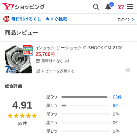
i
毎日引けるくじ 今すぐ挑戦
ログイン
商品レビュー
gショック ジーショック G-SHOCK GM-2100 アナログデジタル 2100 ワールドタイム クオーツ メンズ 腕時計 ブランド GM-2100-1ADR ブラック カシオ
25,700
円
腕時計のななぷれ
レビューを投稿する
総合評価
星
5
つ
63
件
4.91
星
4
つ
6
件
星
3
つ
0
件
星
2
つ
0
件
69
件
星
1
つ
0
件