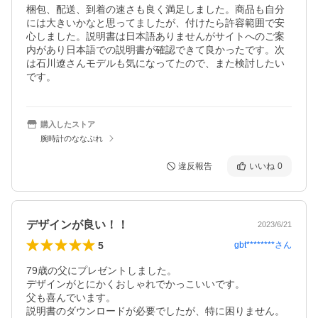
梱包、配送、到着の速さも良く満足しました。商品も自分
には大きいかなと思ってましたが、付けたら許容範囲で安
心しました。説明書は日本語ありませんがサイトへのご案
内があり日本語での説明書が確認できて良かったです。次
は石川遼さんモデルも気になってたので、また検討したい
です。
購入したストア
腕時計のななぷれ
違反報告
いいね
0
デザインが良い！！
2023/6/21
5
gbt********
さん
79歳の父にプレゼントしました。

デザインがとにかくおしゃれでかっこいいです。

父も喜んでいます。

説明書のダウンロードが必要でしたが、特に困りません。