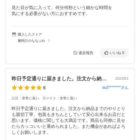
見た目が気に入って、何分何秒という細かな時間を

気にする必要がない方におすすめです。
購入したストア
腕時計のななぷれ
違反報告
いいね
0
昨日予定通りに届きました。注文から納品…
2023/8/1
5
su3********
さん
品質
：
非常に良い
、
見やすさ
：
非常に良い
昨日予定通りに届きました。注文から納品までのやりとり
も親切丁寧、包装もきちんとしていて安心出来るお店だと
思います。価格に関しても大満足です。商品も同僚に見せ
たらカッコいいと褒められました。また機会があればよろ
しくお願いします。