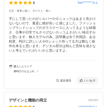
5
hon********
さん
品質
：
非常に良い
、
見やすさ
：
良い
手にして思ったのがシルバーのＧショックはあまり見かけ
ないないので、素直に格好良いと感じました。ファッショ
ンブランドショップのガラスケースに入ってるような綺麗
さ。仕事や日常でもさりげないカッコよさがいい味出すか
と思います。輸入モデルの為、説明書は全て外国語。ある
程度、時計に詳しい人やGショック持ってる方は難なく操
作出来ると思います。デジタル部分は殆んど意味を成さな
いと考えていたがいいかと思いますよ。
購入したストア
腕時計のななぷれ
違反報告
いいね
8
デザインと機能の両立
2022/5/2