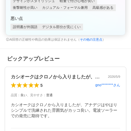
デザインがスタイリッシュ
軽量で付け心地が良い
衝撃耐性が高い
カジュアル・フォーマル兼用
高級感がある
悪い点
説明書が外国語
デジタル部分が見にくい
AI回答の正確性や商品の効果は保証されません（
その他の注意点
）
ピックアップレビュー
カシオークはクロノから入りましたが、ア…
2026/5/9
5
gno********
さん
品質
：
良い
、
見やすさ
：
普通
カシオークはクロノから入りましたが、アナデジはやはり
シンプルで洗練された雰囲気がカッコ良い。電波ソーラー
での発売に期待です。