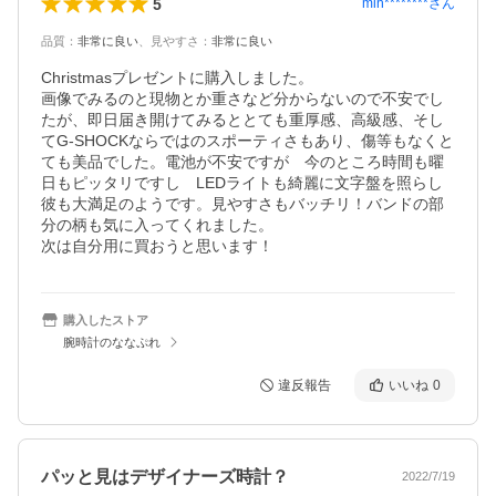
5
min********
さん
品質
：
非常に良い
、
見やすさ
：
非常に良い
Christmasプレゼントに購入しました。

画像でみるのと現物とか重さなど分からないので不安でし
たが、即日届き開けてみるととても重厚感、高級感、そし
てG-SHOCKならではのスポーティさもあり、傷等もなくと
ても美品でした。電池が不安ですが　今のところ時間も曜
日もピッタリですし　LEDライトも綺麗に文字盤を照らし
彼も大満足のようです。見やすさもバッチリ！バンドの部
分の柄も気に入ってくれました。

次は自分用に買おうと思います！
購入したストア
腕時計のななぷれ
違反報告
いいね
0
パッと見はデザイナーズ時計？
2022/7/19