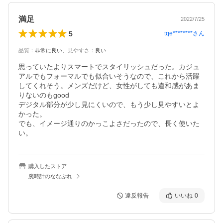
満足
2022/7/25
5
tqe********
さん
品質
：
非常に良い
、
見やすさ
：
良い
思っていたよりスマートでスタイリッシュだった。カジュ
アルでもフォーマルでも似合いそうなので、これから活躍
してくれそう。メンズだけど、女性がしても違和感があま
りないのもgood

デジタル部分が少し見にくいので、もう少し見やすいとよ
かった。

でも、イメージ通りのかっこよさだったので、長く使いた
い。
購入したストア
腕時計のななぷれ
違反報告
いいね
0