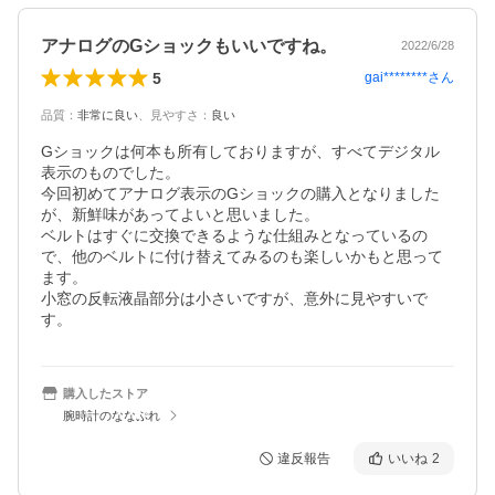
アナログのGショックもいいですね。
2022/6/28
5
gai********
さん
品質
：
非常に良い
、
見やすさ
：
良い
Gショックは何本も所有しておりますが、すべてデジタル
表示のものでした。

今回初めてアナログ表示のGショックの購入となりました
が、新鮮味があってよいと思いました。

ベルトはすぐに交換できるような仕組みとなっているの
で、他のベルトに付け替えてみるのも楽しいかもと思って
ます。

小窓の反転液晶部分は小さいですが、意外に見やすいで
す。
購入したストア
腕時計のななぷれ
違反報告
いいね
2