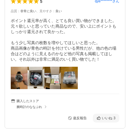
5
qye********
さん
品質
：
非常に良い
、
見やすさ
：
良い
ポイント還元率が高く、とても良い買い物ができました。
元々欲しいと思っていた商品なので、安い上にポイントも
しっかり還元されて良かった。

もう少し写真の枚数を増やしてほしいと思った。

商品画像が青色の時計を付けている男性だが、他の色の場
合はどのように見えるのかなど他の写真も掲載してほし
い。それ以外は非常に満足のいく買い物でした！
購入したストア
腕時計のななぷれ
違反報告
いいね
3