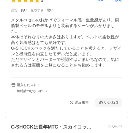
5
sc6********
さん
品質
：
良い
、
見やすさ
：
悪い
メタルべセルのおかげでフォーマル感・重量感があり、樹
脂製ベゼルのモデルよりも装着するシーンが広がりまし
た。

本体はそれなりの大きさはありますが、ベルトの柔軟性が
高く装着感はとても良好です。

G-SHOCKスペックを満たしていることを考えると、デザイ
ンと機能性を両立したモデルだと思います。

ただデザインとバーターで視認性はいまいちなので、気に
購入したストア
腕時計のななぷれ
違反報告
いいね
3
G-SHOCKは長年MTG・スカイコッ…
2022/4/27