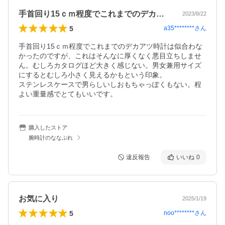
手首回り15ｃｍ程度でこれまでのデカア…
2023/8/22
5
a35********
さん
手首回り15ｃｍ程度でこれまでのデカアツ時計は似合わな
かったのですが、これはそんなに厚くなく悪目立ちしませ
ん。むしろカタログほど大きく感じない。男女兼用サイズ
にするとむしろ小さく見えるかもという印象。

ステンレスケースで男らしいしおもちゃっぽくもない。程
よい重量感でとてもいいです。
購入したストア
腕時計のななぷれ
違反報告
いいね
0
お気に入り
2025/1/19
5
noo********
さん