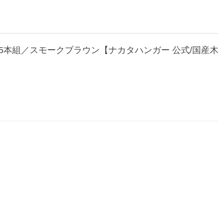
ー5本組／スモークブラウン【ナカタハンガー 公式/国産