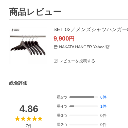
商品レビュー
SET-02／メンズシャツハンガ
9,900
円
NAKATA HANGER Yahoo!店
レビューを投稿する
総合評価
星
5
つ
6
件
4.86
星
4
つ
1
件
星
3
つ
0
件
星
2
つ
0
件
7
件