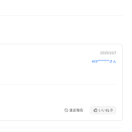
2025/10/7
ecs********
さん
違反報告
いいね
0