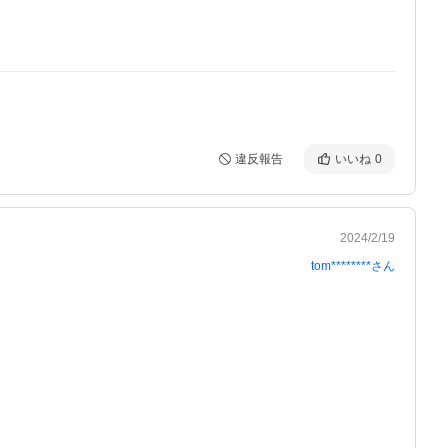
違反報告
いいね
0
2024/2/19
tom********
さん