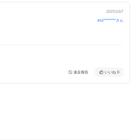
2025/10/7
ecs********
さん
違反報告
いいね
0