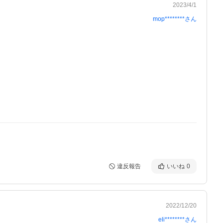
2023/4/1
mop********
さん
違反報告
いいね
0
2022/12/20
eli********
さん