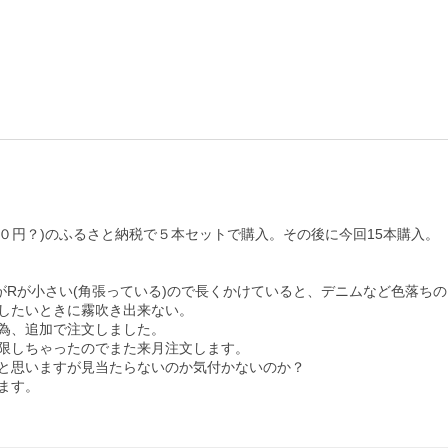
０円？)のふるさと納税で５本セットで購入。その後に今回15本購入。

Rが小さい(角張っている)ので長くかけていると、デニムなど色落ちのス
したいときに霧吹き出来ない。

為、追加で注文しました。

限しちゃったのでまた来月注文します。

と思いますが見当たらないのか気付かないのか？

す。
