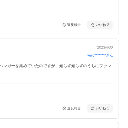
違反報告
いいね
2
2023/4/30
wwd********
さん
田ハンガーを集めていたのですが、知らず知らずのうちにファン
違反報告
いいね
1