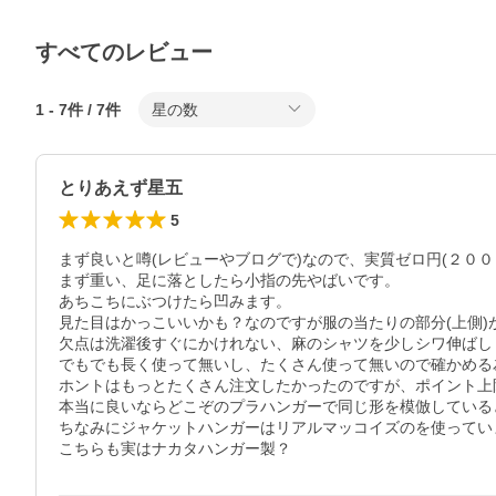
すべてのレビュー
1
-
7
件 /
7
件
星の数
とりあえず星五
5
まず良いと噂(レビューやブログで)なので、実質ゼロ円(２００
まず重い、足に落としたら小指の先やばいです。

あちこちにぶつけたら凹みます。

見た目はかっこいいかも？なのですが服の当たりの部分(上側)が
欠点は洗濯後すぐにかけれない、麻のシャツを少しシワ伸ばし
でもでも長く使って無いし、たくさん使って無いので確かめる
ホントはもっとたくさん注文したかったのですが、ポイント上
本当に良いならどこぞのプラハンガーで同じ形を模倣している
ちなみにジャケットハンガーはリアルマッコイズのを使っていま
こちらも実はナカタハンガー製？