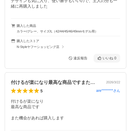
デザインも気に入り、使い勝手もいいので、主人の分も一
緒に再購入しました
購入した商品
カラー/グレー、サイズ/L（42/44/45/46/49mmモデル用）
購入したストア
N-Styleヤフーショッピング店
違反報告
いいね
0
付けるが楽になり最高な商品ですまた機会…
2026/3/22
5
are********
さん
付けるが楽になり

最高な商品です

また機会があれば購入します