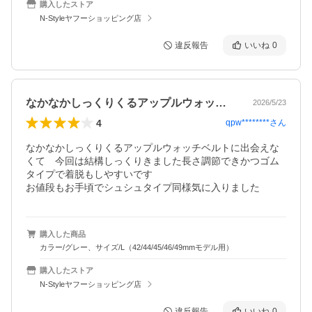
購入したストア
N-Styleヤフーショッピング店
違反報告
いいね
0
なかなかしっくりくるアップルウォッチベ…
2026/5/23
4
qpw********
さん
なかなかしっくりくるアップルウォッチベルトに出会えな
くて　今回は結構しっくりきました長さ調節できかつゴム
タイプで着脱もしやすいです

お値段もお手頃でシュシュタイプ同様気に入りました
購入した商品
カラー/グレー、サイズ/L（42/44/45/46/49mmモデル用）
購入したストア
N-Styleヤフーショッピング店
違反報告
いいね
0