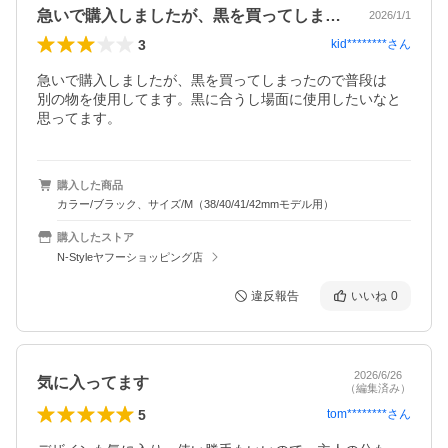
急いで購入しましたが、黒を買ってしまっ…
2026/1/1
3
kid********
さん
急いで購入しましたが、黒を買ってしまったので普段は

別の物を使用してます。黒に合うし場面に使用したいなと
思ってます。
購入した商品
カラー/ブラック、サイズ/M（38/40/41/42mmモデル用）
購入したストア
N-Styleヤフーショッピング店
違反報告
いいね
0
2026/6/26
気に入ってます
（編集済み）
5
tom********
さん