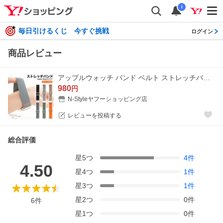
i
毎日引けるくじ 今すぐ挑戦
ログイン
商品レビュー
アップルウォッチ バンド ベルト ストレッチバンド 伸縮素材 Apple Watch おしゃれ レディース メンズ M L 38mm 40mm 44mm 46mm
980
円
N-Styleヤフーショッピング店
レビューを投稿する
総合評価
星
5
つ
4
件
4.50
星
4
つ
1
件
星
3
つ
1
件
星
2
つ
0
件
6
件
星
1
つ
0
件