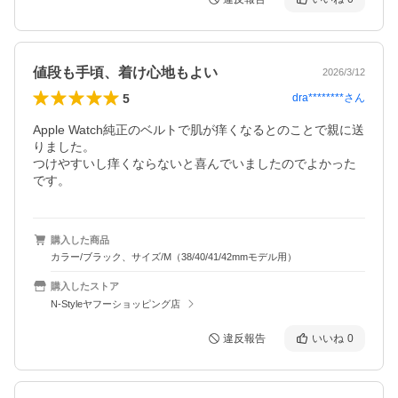
値段も手頃、着け心地もよい
2026/3/12
5
dra********
さん
Apple Watch純正のベルトで肌が痒くなるとのことで親に送
りました。

つけやすいし痒くならないと喜んでいましたのでよかった
購入した商品
カラー/ブラック、サイズ/M（38/40/41/42mmモデル用）
購入したストア
N-Styleヤフーショッピング店
違反報告
いいね
0