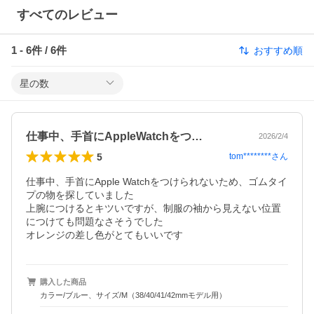
すべてのレビュー
1
-
6
件 /
6
件
おすすめ順
星の数
仕事中、手首にAppleWatchをつ…
2026/2/4
5
tom********
さん
仕事中、手首にApple Watchをつけられないため、ゴムタイ
プの物を探していました

上腕につけるとキツいですが、制服の袖から見えない位置
につけても問題なさそうでした

オレンジの差し色がとてもいいです
購入した商品
カラー/ブルー、サイズ/M（38/40/41/42mmモデル用）