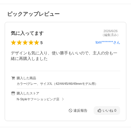
ピックアップレビュー
2026/6/26
気に入ってます
（編集済み）
5
tom********
さん
デザインも気に入り、使い勝手もいいので、主人の分も一
緒に再購入しました
購入した商品
カラー/グレー、サイズ/L（42/44/45/46/49mmモデル用）
購入したストア
N-Styleヤフーショッピング店
違反報告
いいね
0