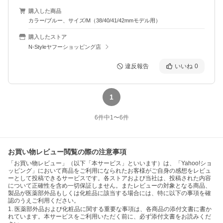
購入した商品
カラー/ブルー、サイズ/M（38/40/41/42mmモデル用）
購入したストア
N-Styleヤフーショッピング店
違反報告
いいね
0
1
6
件中
1
〜
6
件
お買い物レビュー閲覧の際の注意事項
「お買い物レビュー」（以下「本サービス」といいます）は、「Yahoo!ショ
ッピング」において商品をご利用になられたお客様がご自身の感想をレビュ
ーとして投稿できるサービスです。各ストアおよび当社は、投稿された内容
について正確性を含め一切保証しません。またレビューの対象となる商品、
製品が医薬部外品もしくは化粧品に該当する場合には、特に以下の事項を確
認のうえご利用ください。
1. 医薬部外品および化粧品に関する重要な事項は、各商品の添付文書に書か
れています。本サービスをご利用いただく前に、必ず添付文書をお読みくだ