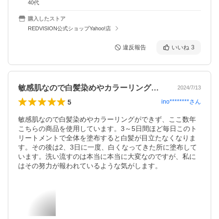
40代
購入したストア
REDVISION公式ショップYahoo!店
違反報告
いいね
3
敏感肌なので白髪染めやカラーリングがで…
2024/7/13
5
ino********
さん
敏感肌なので白髪染めやカラーリングができず、ここ数年
こちらの商品を使用しています。3～5日間ほど毎日このト
リートメントで全体を塗布すると白髪が目立たなくなりま
す。その後は2、3日に一度、白くなってきた所に塗布して
います。洗い流すのは本当に本当に大変なのですが、私に
はその努力が報われているような気がします。