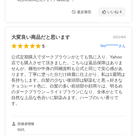
違反報告
いいね
4
大変良い商品だと思います
2021/4/4
5
hro********
さん
公式定期購入でダークブラウンがとても気に入り、Yahoo
店でも購入させて頂きました。こちらは返品保障はありま
せんが、梱包や中身の同梱資料も公式と同じで安心感があ
ります。丁寧に塗った分だけ綺麗に仕上がり、私は1週間は
長持ちします。白髪の少ない後頭部は馴染むと黒→好きな
チョコレート色に、白髪の多い前頭部や顔周りは、明るめ
のダークブラウン→ライトブラウンになり、全体がとても
自然な上品な色合いに馴染みます。ハーブのいい香りで
す。
投稿者情報
50代