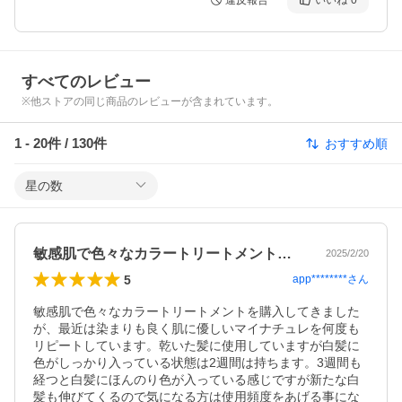
違反報告
いいね
0
すべてのレビュー
※他ストアの同じ商品のレビューが含まれています。
1
-
20
件 /
130
件
おすすめ順
星の数
敏感肌で色々なカラートリートメントを購…
2025/2/20
5
app********
さん
敏感肌で色々なカラートリートメントを購入してきました
が、最近は染まりも良く肌に優しいマイナチュレを何度も
リピートしています。乾いた髪に使用していますが白髪に
色がしっかり入っている状態は2週間は持ちます。3週間も
経つと白髪にほんのり色が入っている感じですが新たな白
髪も伸びてくるので気になる方は使用頻度をあげる事にな