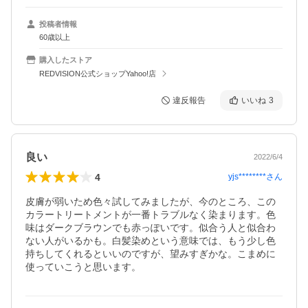
投稿者情報
60歳以上
購入したストア
REDVISION公式ショップYahoo!店
違反報告
いいね
3
良い
2022/6/4
4
yjs********
さん
皮膚が弱いため色々試してみましたが、今のところ、この
カラートリートメントが一番トラブルなく染まります。色
味はダークブラウンでも赤っぽいです。似合う人と似合わ
ない人がいるかも。白髪染めという意味では、もう少し色
持ちしてくれるといいのですが、望みすぎかな。こまめに
使っていこうと思います。