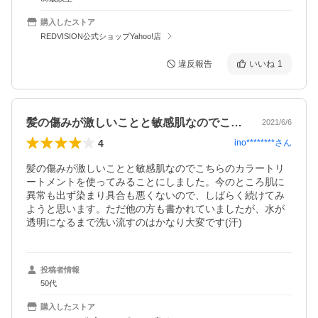
購入したストア
REDVISION公式ショップYahoo!店
違反報告
いいね
1
髪の傷みが激しいことと敏感肌なのでこち…
2021/6/6
4
ino********
さん
髪の傷みが激しいことと敏感肌なのでこちらのカラートリ
ートメントを使ってみることにしました。今のところ肌に
異常も出ず染まり具合も悪くないので、しばらく続けてみ
ようと思います。ただ他の方も書かれていましたが、水が
透明になるまで洗い流すのはかなり大変です(汗)
投稿者情報
50代
購入したストア