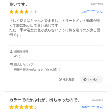
良いです。
2022/3/29
4
des********
さん
正しく使えばちゃんと染まるし、トリートメント効果が高
くて髪に艶が出て良い感じです！

ただ、手や浴室に色が残らないように気を遣うのが少し面
倒です。
投稿者情報
40代
購入したストア
REDVISION公式ショップYahoo!店
違反報告
いいね
0
カラーでのかぶれが、出ちゃったので、肌…
2022/5/4
5
fwh********
さん