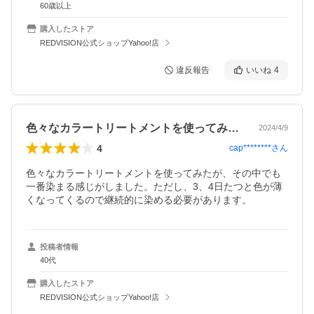
60歳以上
購入したストア
REDVISION公式ショップYahoo!店
違反報告
いいね
4
色々なカラートリートメントを使ってみた…
2024/4/9
4
cap********
さん
色々なカラートリートメントを使ってみたが、その中でも
一番染まる感じがしました。ただし、3、4日たつと色が薄
くなってくるので継続的に染める必要があります。
投稿者情報
40代
購入したストア
REDVISION公式ショップYahoo!店