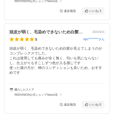
REDVISION公式ショップYahoo!店
違反報告
いいね
3
頭皮が弱く、毛染めできないため白髪が見…
2021/5/31
5
npc********
さん
頭皮が弱く、毛染めできないため白髪が見えてしまうのが
コンプレックスでした。

これは使用しても痛みが全く無く、匂いも気にならない
し、仕上がりもすこしずつ色が入る感じです

使った後の方が、神のコンディションも良いため、おすす
めです
購入したストア
REDVISION公式ショップYahoo!店
違反報告
いいね
0