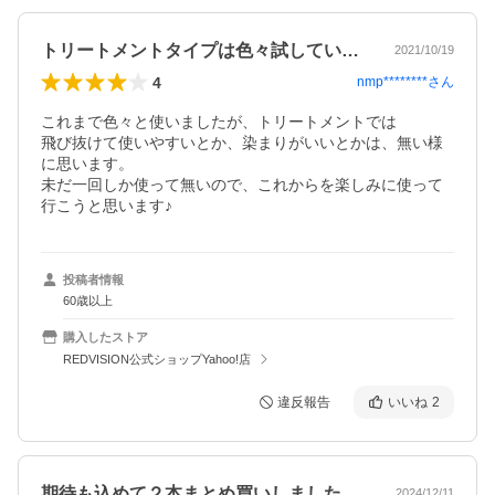
トリートメントタイプは色々試しています。
2021/10/19
4
nmp********
さん
これまで色々と使いましたが、トリートメントでは

飛び抜けて使いやすいとか、染まりがいいとかは、無い様
に思います。

未だ一回しか使って無いので、これからを楽しみに使って
行こうと思います♪
投稿者情報
60歳以上
購入したストア
REDVISION公式ショップYahoo!店
違反報告
いいね
2
期待も込めて２本まとめ買いしましたが全…
2024/12/11