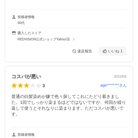
投稿者情報
40代
購入したストア
REDVISION公式ショップYahoo!店
違反報告
いいね
1
コスパが悪い
2022/6/6
3
age********
さん
普通の白髪染めが嫌で色々探してこれにたどり着きまし
た。1回でしっかり染まるほどではないですが、何回か繰り
返して使うとそれなりに染まります。ただコスパが悪いで
す。
投稿者情報