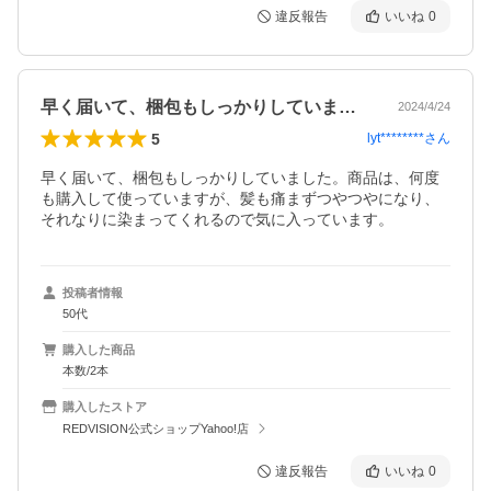
違反報告
いいね
0
早く届いて、梱包もしっかりしていました…
2024/4/24
5
lyt********
さん
早く届いて、梱包もしっかりしていました。商品は、何度
も購入して使っていますが、髪も痛まずつやつやになり、
それなりに染まってくれるので気に入っています。
投稿者情報
50代
購入した商品
本数/2本
購入したストア
REDVISION公式ショップYahoo!店
違反報告
いいね
0