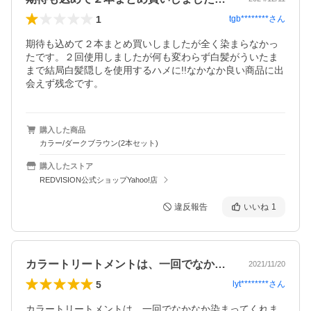
1
tgb********
さん
期待も込めて２本まとめ買いしましたが全く染まらなかっ
たです。２回使用しましたが何も変わらず白髪がういたま
まで結局白髪隠しを使用するハメに!!なかなか良い商品に出
会えず残念です。
購入した商品
カラー/ダークブラウン(2本セット)
購入したストア
REDVISION公式ショップYahoo!店
違反報告
いいね
1
カラートリートメントは、一回でなかなか…
2021/11/20
5
lyt********
さん
カラートリートメントは、一回でなかなか染まってくれま