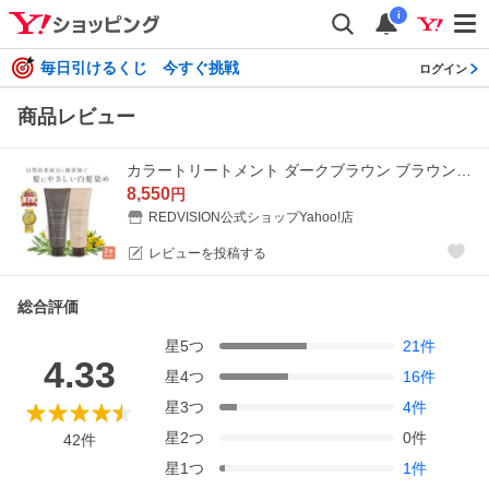
i
毎日引けるくじ 今すぐ挑戦
ログイン
商品レビュー
カラートリートメント ダークブラウン ブラウン 同色2本セット 白髪染め 女性用 レディース マイナチュレ ヘアカラー オーガニック
8,550
円
REDVISION公式ショップYahoo!店
レビューを投稿する
総合評価
星
5
つ
21
件
4.33
星
4
つ
16
件
星
3
つ
4
件
星
2
つ
0
件
42
件
星
1
つ
1
件