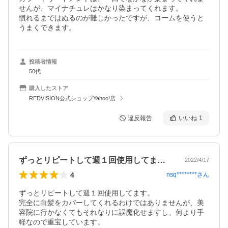
せんが、マイナチュレはかなり染まってくれます。

慣れるまではぬるのが難しかったですが、コームを使うと
うまくできます。
投稿者情報
50代
購入したストア
REDVISION公式ショップYahoo!店
違反報告
いいね
1
ずっとリピートして週１回使用してます。…
2022/4/17
4
nsq********
さん
ずっとリピートして週１回使用してます。

完全に白髪をカバーしてくれるわけではありませんが、美
容院に行かなくてもそれなりに誤魔化せますし、何より手