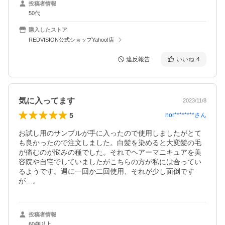
投稿者情報
50代
購入したストア
REDVISION公式ショップYahoo!店
違反報告
いいね
4
気に入ってます
2023/11/8
5
nor********
さん
お試し用のサンプルが手に入ったので使用しましたがとて
も良かったので注文しました。白髪を染めると大変髪の毛
が痛むのが悩みの種でした。それでヘアーマニキュアを美
容院や自宅でしていましたがこちらの方が私には合ってい
るようです。週に一回か二回使用、それが少し面倒です
が…。
投稿者情報
60歳以上