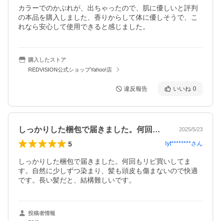
カラーでのかぶれが、出ちゃったので、肌に優しいと評判
の本品を購入しました、香りからして体に優しそうで、こ
れなら安心して使用できると感じました。
購入したストア
REDVISION公式ショップYahoo!店
違反報告
いいね
0
しっかりした梱包で届きました。何回もリ…
2025/5/23
5
lyt********
さん
しっかりした梱包で届きました。何回もリピ買いしてま
す。自然に少しずつ染まり、髪も頭皮も傷まないので快適
です。長い髪だと、結構難しいです。
投稿者情報