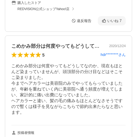
購入したストア
REDVISION公式ショップYahoo!店
違反報告
いいね
7
こめかみ部分は何度やってもどうしてなの…
2020/12/24
5
hdr********
さん
こめかみ部分は何度やってもどうしてなのか、現在もほと
んど染まっていませんが、頭頂部分の分け目などはそこそ
こ染まりました。

今までヘアカラーは美容院のみでやってもらっていました
が、年齢を重ねていく内に美容院へ通う頻度が増えてしま
い、家計的に痛い出費になっていました。

ヘアカラーと違い、髪の毛の痛みもほとんどなさそうです
ので暫くは様子を見ながらこちらで節約出来たらなと思い
ます。
投稿者情報