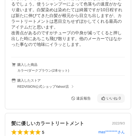
るでしょう。使うシャンプーによって色落ちの速度がかな
り違います。白髪染めは染めたては綺麗ですが10日程すれ
ば新たに伸びてきた白髪が根元から目立ち出しますが、カ
ラートリートメントは悪目立ちせずぼかしてくれる最高の
アイテムだと思います。

改善点があるのですがチューブの中身が減ってくると押し
出した時にあちこち飛び散ります。他のメーカーではなか
った事なので地味にイラッとします。
購入した商品
カラー/ダークブラウン(2本セット)
購入したストア
REDVISION公式ショップYahoo!店
違反報告
いいね
0
髪に優しいカラートリートメント
2022/9/3
5
mas********
さん