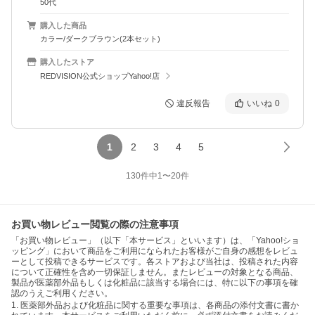
50代
購入した商品
カラー/ダークブラウン(2本セット)
購入したストア
REDVISION公式ショップYahoo!店
違反報告
いいね
0
1
2
3
4
5
130
件中
1
〜
20
件
お買い物レビュー閲覧の際の注意事項
「お買い物レビュー」（以下「本サービス」といいます）は、「Yahoo!ショ
ッピング」において商品をご利用になられたお客様がご自身の感想をレビュ
ーとして投稿できるサービスです。各ストアおよび当社は、投稿された内容
について正確性を含め一切保証しません。またレビューの対象となる商品、
製品が医薬部外品もしくは化粧品に該当する場合には、特に以下の事項を確
認のうえご利用ください。
1. 医薬部外品および化粧品に関する重要な事項は、各商品の添付文書に書か