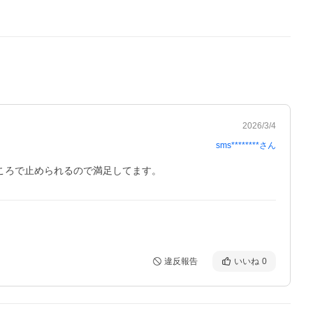
2026/3/4
sms********
さん
ころで止められるので満足してます。
違反報告
いいね
0