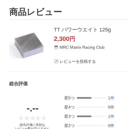
商品レビュー
TT パワーウエイト 125g
2,300
円
MRC Matrix Racing Club
レビューを投稿する
総合評価
星
5
つ
1
件
-.--
星
4
つ
0
件
星
3
つ
1
件
総合評価に有効な
星
2
つ
0
件
レビュー数が足りません