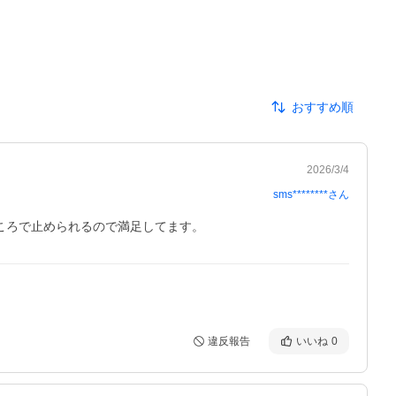
おすすめ順
2026/3/4
sms********
さん
ころで止められるので満足してます。
違反報告
いいね
0