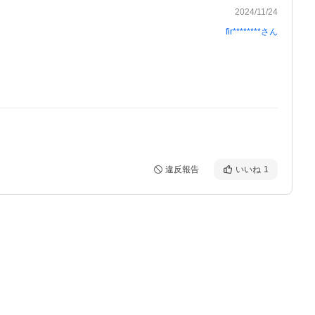
2024/11/24
fir********
さん
違反報告
いいね
1