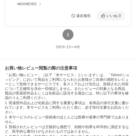
MOONEYES
違反報告
いいね
0
1
5
件中
-15
〜
4
件
お買い物レビュー閲覧の際の注意事項
「お買い物レビュー」（以下「本サービス」といいます）は、「Yahoo!ショ
ッピング」において商品をご利用になられたお客様がご自身の感想をレビュ
ーとして投稿できるサービスです。各ストアおよび当社は、投稿された内容
について正確性を含め一切保証しません。またレビューの対象となる商品、
製品が医薬部外品もしくは化粧品に該当する場合には、特に以下の事項を確
認のうえご利用ください。
1. 医薬部外品および化粧品に関する重要な事項は、各商品の添付文書に書か
れています。本サービスをご利用いただく前に、必ず添付文書をお読みくだ
さい。
2. 本サービスのレビュー投稿者のほとんどは医療や薬事の専門家ではありま
せん。
3. 投稿されたレビューは主観的な感想で、効能や効果を科学的に測定するな
ど、医学的な裏付けがなされたものではありません。