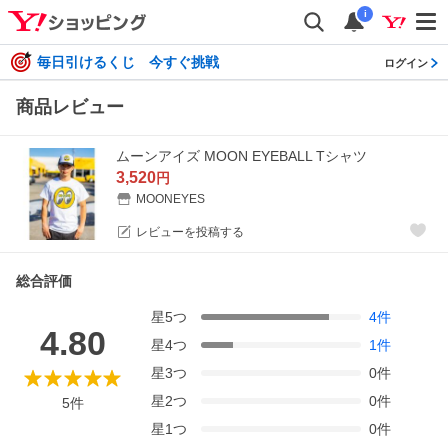
i
毎日引けるくじ 今すぐ挑戦
ログイン
商品レビュー
ムーンアイズ MOON EYEBALL Tシャツ
3,520
円
MOONEYES
レビューを投稿する
総合評価
星
5
つ
4
件
4.80
星
4
つ
1
件
星
3
つ
0
件
星
2
つ
0
件
5
件
星
1
つ
0
件