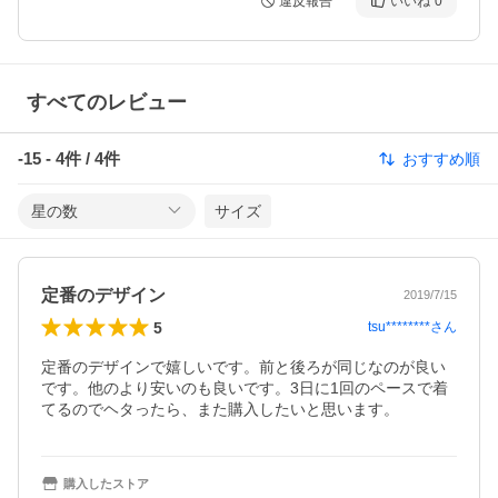
違反報告
いいね
0
すべてのレビュー
-15
-
4
件 /
4
件
おすすめ順
星の数
サイズ
定番のデザイン
2019/7/15
5
tsu********
さん
定番のデザインで嬉しいです。前と後ろが同じなのが良い
です。他のより安いのも良いです。3日に1回のペースで着
てるのでヘタったら、また購入したいと思います。
購入したストア