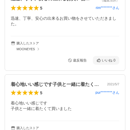
（編集済み）
5
rim********
さん
迅速、丁寧、安心の出来るお買い物をさせていただきまし
た。
購入したストア
MOONEYES
違反報告
いいね
0
着心地いい感じです子供と一緒に着たくて…
2021/5/7
5
pur********
さん
着心地いい感じです

子供と一緒に着たくて買いました
購入したストア