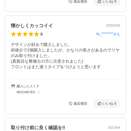
違反報告
いいね
0
懐かしくカッコイイ
2025/3/30
5
hi_********
さん
デザインが好みで購入しました。

前後分で2個購入しましたが、かなりの長さがあるのでリヤ
のみ取り付けました。

(真面目な整備士の方に注意されました)

フロントはまた違うタイプをつけようと思います
購入したストア
MOONEYES
違反報告
いいね
0
取り付け前に良く確認を‼️
2021/6/4