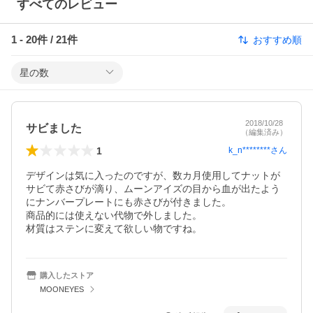
すべてのレビュー
1
-
20
件 /
21
件
おすすめ順
星の数
2018/10/28
サビました
（編集済み）
1
k_n********
さん
デザインは気に入ったのですが、数カ月使用してナットが
サビて赤さびが滴り、ムーンアイズの目から血が出たよう
にナンバープレートにも赤さびが付きました。

商品的には使えない代物で外しました。

材質はステンに変えて欲しい物ですね。
購入したストア
MOONEYES