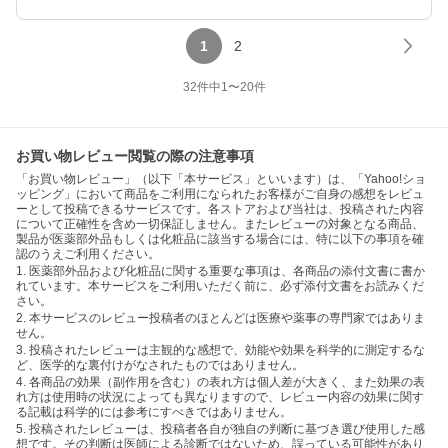
1
2
32
件中
1
〜
20
件
お買い物レビュー閲覧の際の注意事項
「お買い物レビュー」（以下「本サービス」といいます）は、「Yahoo!ショ
ッピング」において商品をご利用になられたお客様がご自身の感想をレビュ
ーとして投稿できるサービスです。各ストアおよび当社は、投稿された内容
について正確性を含め一切保証しません。またレビューの対象となる商品、
製品が医薬部外品もしくは化粧品に該当する場合には、特に以下の事項を確
認のうえご利用ください。
1. 医薬部外品および化粧品に関する重要な事項は、各商品の添付文書に書か
れています。本サービスをご利用いただく前に、必ず添付文書をお読みくだ
さい。
2. 本サービスのレビュー投稿者のほとんどは医療や薬事の専門家ではありま
せん。
3. 投稿されたレビューは主観的な感想で、効能や効果を科学的に測定するな
ど、医学的な裏付けがなされたものではありません。
4. 各商品の効果（副作用を含む）の表れ方は個人差が大きく、また効果の表
れ方は使用時の状況によっても異なりますので、レビュー内容の効果に関す
る記載は科学的には参考にすべきではありません。
5. 投稿されたレビューは、投稿者各自が独自の判断に基づき選び使用した感
想です。その判断は医師による診断ではないため、誤っている可能性があり