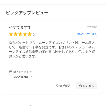
ピックアップレビュー
イケてます❣
2026/7/8
5
bov********
さん
ゆうパケットでも、ムーンアイズのプリント段ボール箱入
りで、迅速で・丁寧な発送です。おまけのステッカーやム
ーンアイズ通信販売の案内書も同封してあり、色々また買
おうかと思います。
購入したストア
MOONEYES
違反報告
いいね
0