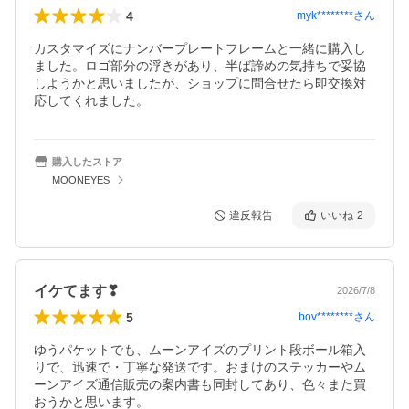
4
myk********
さん
カスタマイズにナンバープレートフレームと一緒に購入し
ました。ロゴ部分の浮きがあり、半ば諦めの気持ちで妥協
しようかと思いましたが、ショップに問合せたら即交換対
応してくれました。
購入したストア
MOONEYES
違反報告
いいね
2
イケてます❣
2026/7/8
5
bov********
さん
ゆうパケットでも、ムーンアイズのプリント段ボール箱入
りで、迅速で・丁寧な発送です。おまけのステッカーやム
ーンアイズ通信販売の案内書も同封してあり、色々また買
おうかと思います。