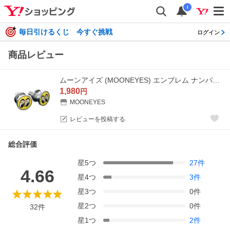
i
毎日引けるくじ 今すぐ挑戦
ログイン
商品レビュー
ムーンアイズ (MOONEYES) エンブレム ナンバープレート ボルト
1,980
円
MOONEYES
レビューを投稿する
総合評価
星
5
つ
27
件
4.66
星
4
つ
3
件
星
3
つ
0
件
星
2
つ
0
件
32
件
星
1
つ
2
件