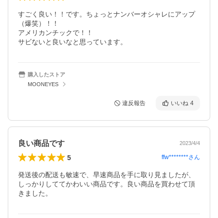
すごく良い！！です。ちょっとナンバーオシャレにアップ
（爆笑）！！

アメリカンチックで！！

サビないと良いなと思っています。
購入したストア
MOONEYES
違反報告
いいね
4
良い商品です
2023/4/4
5
ffw********
さん
発送後の配送も敏速で、早速商品を手に取り見ましたが、
しっかりしててかわいい商品です。良い商品を買わせて頂
きました。