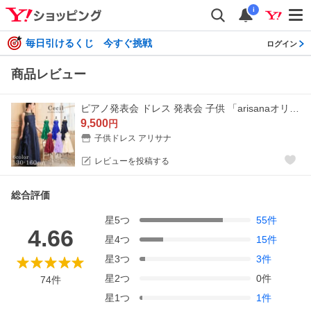
i
毎日引けるくじ 今すぐ挑戦
ログイン
商品レビュー
ピアノ発表会 ドレス 発表会 子供 「arisanaオリジナルドレス/セシル」 ジュニア 子ども 130 140 150 160
9,500
円
子供ドレス アリサナ
レビューを投稿する
総合評価
星
5
つ
55
件
4.66
星
4
つ
15
件
星
3
つ
3
件
星
2
つ
0
件
74
件
星
1
つ
1
件