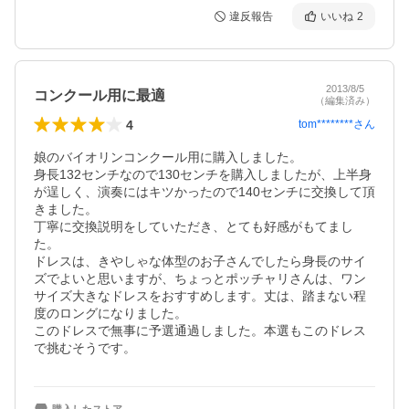
違反報告
いいね
2
2013/8/5
コンクール用に最適
（編集済み）
4
tom********
さん
娘のバイオリンコンクール用に購入しました。

身長132センチなので130センチを購入しましたが、上半身
が逞しく、演奏にはキツかったので140センチに交換して頂
きました。

丁寧に交換説明をしていただき、とても好感がもてまし
た。

ドレスは、きやしゃな体型のお子さんでしたら身長のサイ
ズでよいと思いますが、ちょっとポッチャリさんは、ワン
サイズ大きなドレスをおすすめします。丈は、踏まない程
度のロングになりました。

このドレスで無事に予選通過しました。本選もこのドレス
で挑むそうです。
購入したストア