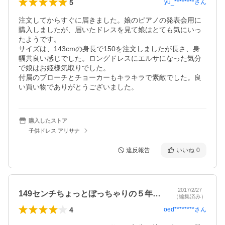
5
yu_********
さん
注文してからすぐに届きました。娘のピアノの発表会用に
購入しましたが、届いたドレスを見て娘はとても気にいっ
たようです。

サイズは、143cmの身長で150を注文しましたが長さ、身
幅共良い感じでした。ロングドレスにエルサになった気分
で娘はお姫様気取りでした。

付属のブローチとチョーカーもキラキラで素敵でした。良
い買い物でありがとうございました。
購入したストア
子供ドレス アリサナ
違反報告
いいね
0
2017/2/27
149センチちょっとぼっちゃりの５年生…
（編集済み）
4
oed********
さん