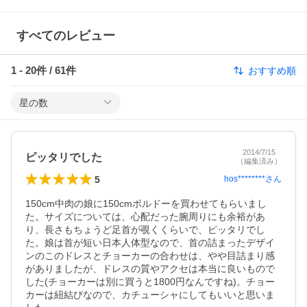
すべてのレビュー
1
-
20
件 /
61
件
おすすめ順
星の数
2014/7/15
ピッタリでした
（編集済み）
5
hos********
さん
150cm中肉の娘に150cmボルドーを買わせてもらいまし
た。サイズについては、心配だった腕周りにも余裕があ
り、長さもちょうど足首が覗くくらいで、ピッタリでし
た。娘は首が短い日本人体型なので、首の詰まったデザイ
ンのこのドレスとチョーカーの合わせは、やや目詰まり感
がありましたが、ドレスの質やアクセは本当に良いもので
した(チョーカーは別に買うと1800円なんですね)。チョー
カーは紐結びなので、カチューシャにしてもいいと思いま