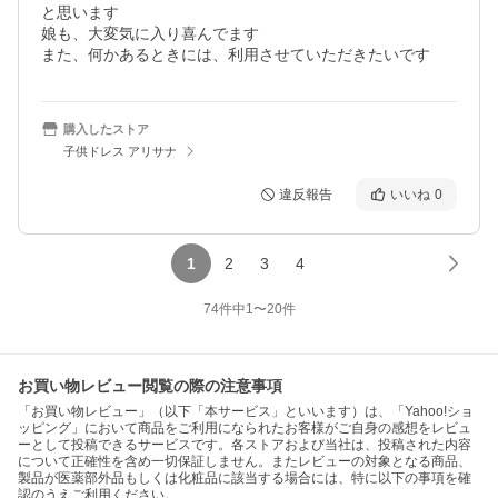
と思います

娘も、大変気に入り喜んでます

また、何かあるときには、利用させていただきたいです
購入したストア
子供ドレス アリサナ
違反報告
いいね
0
1
2
3
4
74
件中
1
〜
20
件
お買い物レビュー閲覧の際の注意事項
「お買い物レビュー」（以下「本サービス」といいます）は、「Yahoo!ショ
ッピング」において商品をご利用になられたお客様がご自身の感想をレビュ
ーとして投稿できるサービスです。各ストアおよび当社は、投稿された内容
について正確性を含め一切保証しません。またレビューの対象となる商品、
製品が医薬部外品もしくは化粧品に該当する場合には、特に以下の事項を確
認のうえご利用ください。