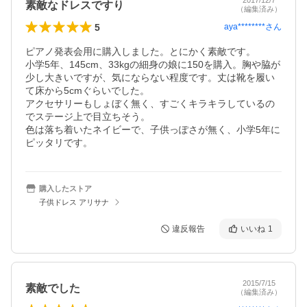
2017/12/7
素敵なドレスですり
（編集済み）
5
aya********
さん
ピアノ発表会用に購入しました。とにかく素敵です。

小学5年、145cm、33kgの細身の娘に150を購入。胸や脇が
少し大きいですが、気にならない程度です。丈は靴を履い
て床から5cmぐらいでした。

アクセサリーもしょぼく無く、すごくキラキラしているの
でステージ上で目立ちそう。

色は落ち着いたネイビーで、子供っぽさが無く、小学5年に
ピッタリです。
購入したストア
子供ドレス アリサナ
違反報告
いいね
1
2015/7/15
素敵でした
（編集済み）