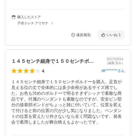
購入したストア
子供ドレス アリサナ
違反報告
いいね
1
2017/10/14
１４５センチ細身で１５０センチボルドー…
（編集済み）
4
sfr********
さん
１４５センチ細身で１５０センチボルドーを購入。足首が
見える位の丈で全体的には多少余裕があるサイズ感でし
た。お色も渋めのボルドーで明るすぎずシックで素敵な商
品です。付属のペンダントも素敵なのですが、安全ピン部
分の接着部ボンドがちょっと雑に付いていて、位置を変え
て付けると前の位置の穴が少し気になりました。ペンダン
トの位置を変えたり外さないなら全く問題ないです。発表
会で着用しましたが舞台映えもよかったです。