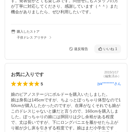
す。発表会がとても楽しみです。問合せにもスタッフの方
が丁寧に対応してくださり、感謝しています（＾＾）また
機会がありましたら、ぜひ利用したいです。
購入したストア
子供ドレス アリサナ
違反報告
いいね
1
2015/1/17
お気に入りです
（編集済み）
5
jya********
さん
娘のピアノステージにボルドーを購入いたしました。

娘は身長は145cmですが、ちよっとぽっちゃり体型なので1
50cmが購入したかったのですが、在庫がなくそれでも娘が
このドレスじゃないと嫌だと言うので、160cmを購入しま
した。ぽっちゃりの娘には胴回りは少し余裕がある程度
で、丈は長いですが、下にロングパニエを履かせたら上が
り裾が少し床を引きずる程度です。娘はまだ小学生です