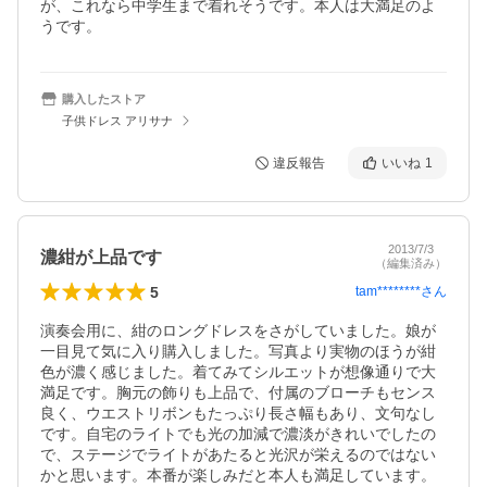
が、これなら中学生まで着れそうです。本人は大満足のよ
うです。
購入したストア
子供ドレス アリサナ
違反報告
いいね
1
2013/7/3
濃紺が上品です
（編集済み）
5
tam********
さん
演奏会用に、紺のロングドレスをさがしていました。娘が
一目見て気に入り購入しました。写真より実物のほうが紺
色が濃く感じました。着てみてシルエットが想像通りで大
満足です。胸元の飾りも上品で、付属のブローチもセンス
良く、ウエストリボンもたっぷり長さ幅もあり、文句なし
です。自宅のライトでも光の加減で濃淡がきれいでしたの
で、ステージでライトがあたると光沢が栄えるのではない
かと思います。本番が楽しみだと本人も満足しています。