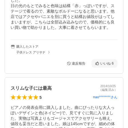
した。

日の光のもとでみると色味は結構「赤」っぽいですが、ス
テージで着るので、素敵なボルドーになると思います。他
店ではアクセやパニエを別に買うと結構お値段がはってし
まいますが、こちらは全部込み込みなので、価格的にも良
い買い物で助かりました。大事に着させてもらいます。
購入したストア
子供ドレス アリサナ
違反報告
いいね
6
2014/10/25
スリムな子には最高
（編集済み）
5
nao********
さん
ピアノの発表会用に購入しました。曲にぴったりな大人っ
ぽいデザインと色(ネイビー)で、見てすぐに気に入りまし
た。実物は写真よりもゴージャスでアクセサリーも映え、
値段も妥当だと思いました。娘は145cmですが、細めの体