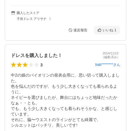
購入したストア
子供ドレス アリサナ
違反報告
いいね
1
2014/11/13
ドレスを購入しました！
（編集済み）
3
bab********
さん
中2の娘のバイオリンの発表会用に、思い切って購入しまし
た。

色を悩んだのですが、もう少し大きくなっても着られるよ
うに、

ネイビーを選びましたが、舞台にはちょっと地味だったか
なぁ・・とも。

でも、もう少し大きくなっても着られそうかな、と感じし
ています。

それに、脇〜ウエストのラインがとても綺麗で、

シルエットはバッチリ、美しいです!
