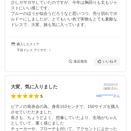
少しガサガサしていたのですが、今年は胸回りも丈もジャ
ストにいい感じです。

ブルーのほうが似合うだろうなと思いつつ、売り切れでボ
ルドーにしましたが、とてもいい色で実物もとても素敵な
ドレスで、大変、娘も気に入っています。
購入したストア
子供ドレス アリサナ
違反報告
いいね
0
2016/2/14
大変、気に入りました
（編集済み）
5
hi6********
さん
ピアノの発表会の為、身長153センチで、150サイズを購入
させていただきました

長さも、ちょうどよく、想像していたより、生地がちゃん
としていて、重く感じました

チョーカーや、ブローチも付いて、アクセントによかった