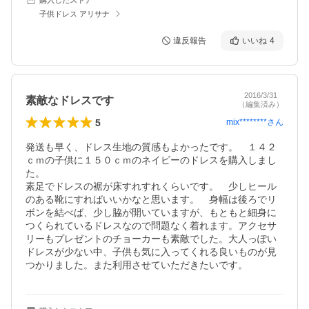
子供ドレス アリサナ
違反報告
いいね
4
2016/3/31
素敵なドレスです
（編集済み）
5
mix********
さん
発送も早く、ドレス生地の質感もよかったです。　１４２
ｃｍの子供に１５０ｃｍのネイビーのドレスを購入しまし
た。

素足でドレスの裾が床すれすれくらいです。　少しヒール
のある靴にすればいいかなと思います。　身幅は後ろでリ
ボンを結べば、少し脇が開いていますが、もともと細身に
つくられているドレスなので問題なく着れます。アクセサ
リーもプレゼントのチョーカーも素敵でした。大人っぽい
ドレスが少ない中、子供も気に入ってくれる良いものが見
つかりました。また利用させていただきたいです。