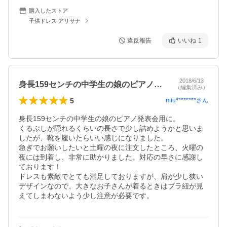
購入したストア
子供ドレス アリサナ
違反報告
いいね
1
2018/6/13
身長159センチの中学生の娘のピアノ発…
（編集済み）
5
miu********
さん
身長159センチの中学生の娘のピアノ発表会用に。

くるぶしが隠れるくらいの長さで少し詰めようかと思いま
したが、靴を履いたらいい感じになりました。

急ぎでお願いしたいと土曜の夜に注文したところ、火曜の
夜には到着し、非常に助かりました。対応の早さに感謝し
ております！

ドレスも素敵でとても満足しておりますが、肩が少し狭い
デザインなので、大きなお子さんが着るときはブラ紐が見
えてしまわないよう少し注意が必要です。