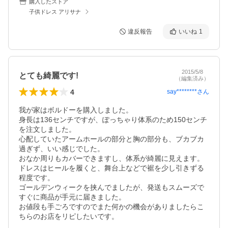
購入したストア
子供ドレス アリサナ
違反報告
いいね
1
2015/5/8
とても綺麗です!
（編集済み）
4
say********
さん
我が家はボルドーを購入しました。

身長は136センチですが、ぽっちゃり体系のため150センチ
を注文しました。

心配していたアームホールの部分と胸の部分も、ブカブカ
過ぎず、いい感じでした。

おなか周りもカバーできますし、体系が綺麗に見えます。

ドレスはヒールを履くと、舞台上などで裾を少し引きずる
程度です。

ゴールデンウィークを挟んでましたが、発送もスムーズで
すぐに商品が手元に届きました。

お値段も手ごろですのでまた何かの機会がありましたらこ
ちらのお店をリピしたいです。