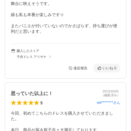
舞台に映えそうです。

娘も私も本番が楽しみです☆

またパニエが付いていないのでかさばらず、持ち運びが便
利だと思います。
購入したストア
子供ドレス アリサナ
違反報告
いいね
0
2013/10/26
思っていた以上に！
（編集済み）
5
vel********
さん
今回、初めてこちらのドレスを購入させていただきまし
た。

本日、商品が届き親子共々大満足しております。
