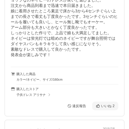
ョップなのネイビーのドレスが良いと選びました。

注文から商品到着まで迅速で本日届きました。

娘に着用させたところ素足で床から3から4センチぐらい上
までの長さで着丈も丁度良かったです。3センチぐらいのヒ
ールを履いても良いし、ヒール無し靴でもオーケー。

アーム部分も大きいとかなく丁度良かったです。

しっかりとした作りで、上品で娘も大満足してました。

ネイビーは蛍光灯では暗めのネイビーですが舞台照明では

ダイヤスパンもキラキラして良い感じになりそう。

素敵なドレスで購入して良かったです。

発表会が楽しみです！
購入した商品
カラー/ネイビー、サイズ/160cm
購入したストア
子供ドレス アリサナ
違反報告
いいね
2
2015/7/5