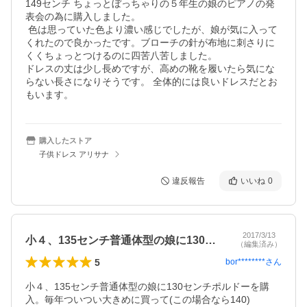
149センチ ちょっとぼっちゃりの５年生の娘のピアノの発
表会の為に購入しました。

 色は思っていた色より濃い感じでしたが、娘が気に入って
くれたので良かったです。ブローチの針が布地に刺さりに
くくちょっとつけるのに四苦八苦しました。

ドレスの丈は少し長めですが、高めの靴を履いたら気にな
らない長さになりそうです。 全体的には良いドレスだとお
もいます。
購入したストア
子供ドレス アリサナ
違反報告
いいね
0
2017/3/13
小４、135センチ普通体型の娘に130…
（編集済み）
5
bor********
さん
小４、135センチ普通体型の娘に130センチポルドーを購
入。毎年ついつい大きめに買って(この場合なら140)
