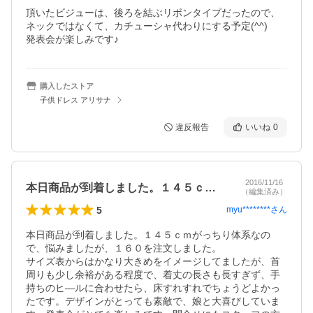
頂いたビジューは、後ろを結ぶリボンタイプだったので、

ネックではなくて、カチューシャ代わりにする予定(^^)

発表会が楽しみです♪
購入したストア
子供ドレス アリサナ
違反報告
いいね
0
2016/11/16
本日商品が到着しました。１４５ｃｍがっ…
（編集済み）
5
myu********
さん
本日商品が到着しました。１４５ｃｍがっちり体系なの
で、悩みましたが、１６０を注文しました。

サイズ表からはかなり大きめをイメージしてましたが、首
周りも少し余裕がある程度で、着丈の長さも長すぎず、手
持ちのヒ―ルに合わせたら、床すれすれでちょうどよかっ
たです。デザインがとっても素敵で、娘と大喜びしていま