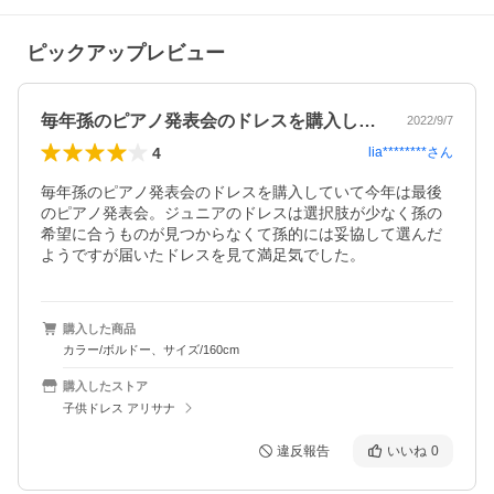
ピックアップレビュー
毎年孫のピアノ発表会のドレスを購入して…
2022/9/7
4
lia********
さん
毎年孫のピアノ発表会のドレスを購入していて今年は最後
のピアノ発表会。ジュニアのドレスは選択肢が少なく孫の
希望に合うものが見つからなくて孫的には妥協して選んだ
ようですが届いたドレスを見て満足気でした。
購入した商品
カラー/ボルドー、サイズ/160cm
購入したストア
子供ドレス アリサナ
違反報告
いいね
0