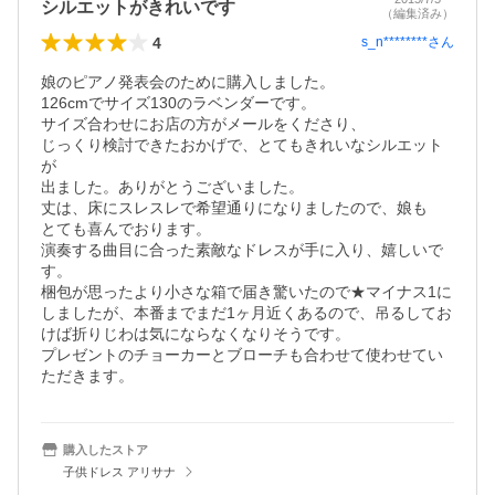
シルエットがきれいです
（編集済み）
4
s_n********
さん
娘のピアノ発表会のために購入しました。

126cmでサイズ130のラベンダーです。

サイズ合わせにお店の方がメールをくださり、

じっくり検討できたおかげで、とてもきれいなシルエット
が

出ました。ありがとうございました。

丈は、床にスレスレで希望通りになりましたので、娘も

とても喜んでおります。

演奏する曲目に合った素敵なドレスが手に入り、嬉しいで
す。

梱包が思ったより小さな箱で届き驚いたので★マイナス1に
しましたが、本番までまだ1ヶ月近くあるので、吊るしてお
けば折りじわは気にならなくなりそうです。

プレゼントのチョーカーとブローチも合わせて使わせてい
ただきます。
購入したストア
子供ドレス アリサナ