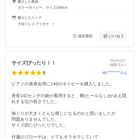
購入した商品
カラー/ネイビー、サイズ/160cm
購入したストア
子供ドレス アリサナ
違反報告
いいね
2
2014/11/3
サイズぴったり！！
（編集済み）
5
arc********
さん
ピアノの発表会用に140のネイビーを購入しました。

身長142センチの娘が着用すると、靴(ヒールなし)がみえ隠
れする位の長さでした。

袖ぐりが大きくどんな感じになるのかと思いましたが

問題ありませんでした。

サイズ的にぴったりでした。

付属のブローチは、とてもキラキラしていて
