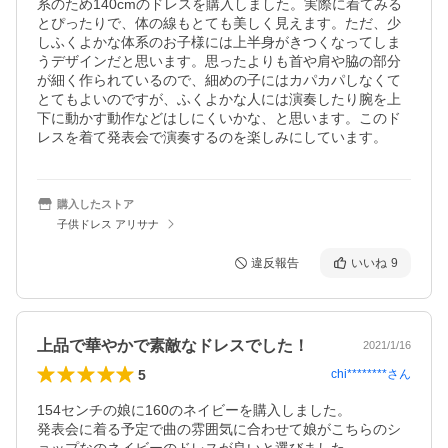
系のため140cmのドレスを購入しました。実際に着てみる
とぴったりで、体の線もとても美しく見えます。ただ、少
しふくよかな体系のお子様には上半身がきつくなってしま
うデザインだと思います。思ったよりも首や肩や脇の部分
が細く作られているので、細めの子にはカパカパしなくて
とてもよいのですが、ふくよかな人には演奏したり腕を上
下に動かす動作などはしにくいかな、と思います。このド
レスを着て発表会で演奏するのを楽しみにしています。
購入したストア
子供ドレス アリサナ
違反報告
いいね
9
上品で華やかで素敵なドレスでした！
2021/1/16
5
chi********
さん
154センチの娘に160のネイビーを購入しました。

発表会に着る予定で曲の雰囲気に合わせて娘がこちらのシ