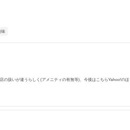
後味
天店の扱いが違うらしく(アメニティの有無等)、今後はこちらYahoo!の