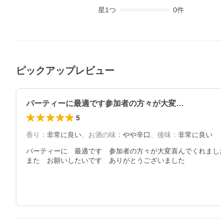
星
1
つ
0
件
ピックアップレビュー
パーティーに最適です参加者の方々が大変…
5
香り
：
非常に良い
、
お酒の味
：
やや辛口
、
後味
：
非常に良い
パーティーに　最適です　参加者の方々が大変喜んでくれました
また　お願いしたいです　ありがとうございました　