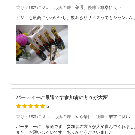
香り
：
非常に良い
、
お酒の味
：
普通
、
後味
：
非常に良い
ビジュも最高にかわいいし、飲みきりサイズってもシャンパン
パーティーに最適です参加者の方々が大変…
5
香り
：
非常に良い
、
お酒の味
：
やや辛口
、
後味
：
非常に良い
パーティーに　最適です　参加者の方々が大変喜んでくれました
また　お願いしたいです　ありがとうございました　