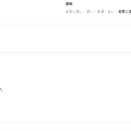
後味
非常に悪い
悪い
普通
良い
非常に

