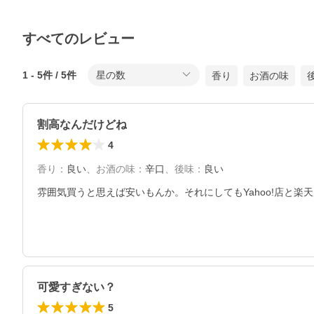
すべてのレビュー
1
-
5
件 /
5
件
星の数
香り
お酒の味
割高なんだけどね
4
香り
：
良い
、
お酒の味
：
辛口
、
後味
：
良い
雰囲気買うと思えば安いもんか。それにしてもYahoo!店と楽
可愛すぎない？
5