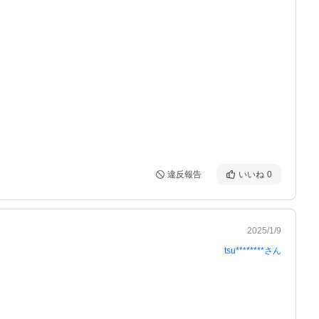
違反報告
いいね
0
2025/1/9
tsu********
さん