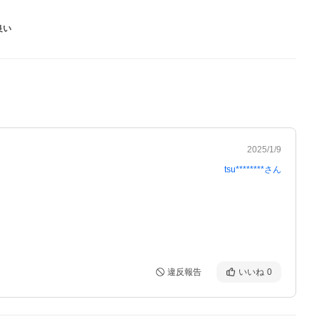
良い
2025/1/9
tsu********
さん
違反報告
いいね
0