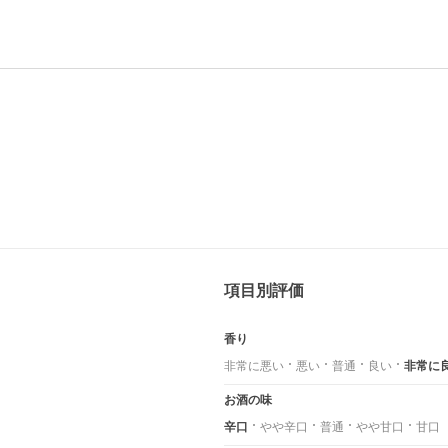
項目別評価
香り
非常に悪い
悪い
普通
良い
非常に
お酒の味
辛口
やや辛口
普通
やや甘口
甘口