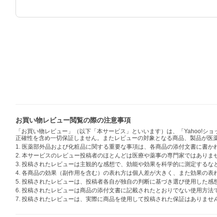
お買い物レビュー閲覧の際の注意事項
「お買い物レビュー」（以下「本サービス」といいます）は、「Yahoo!
正確性を含め一切保証しません。またレビューの対象となる商品、製品が医
1. 医薬部外品および化粧品に関する重要な事項は、各商品の添付文書に書
2. 本サービスのレビュー投稿者のほとんどは医療や薬事の専門家ではありま
3. 投稿されたレビューは主観的な感想で、効能や効果を科学的に測定する
4. 各商品の効果（副作用を含む）の表れ方は個人差が大きく、また効果の
5. 投稿されたレビューは、投稿者各自が独自の判断に基づき選び使用した
6. 投稿されたレビューは商品の添付文書に記載されたとおりでない使用方
7. 投稿されたレビューは、実際に商品を使用して投稿された保証はありませ