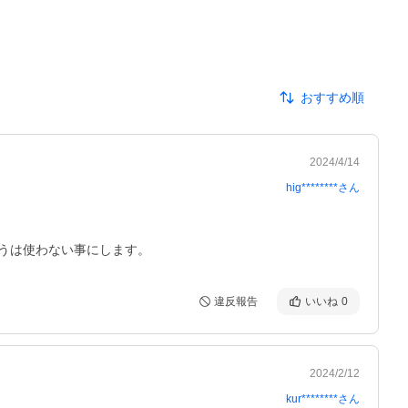
おすすめ順
2024/4/14
hig********
さん
ほうは使わない事にします。
違反報告
いいね
0
2024/2/12
kur********
さん