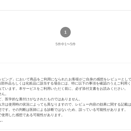
1
5
件中
1
〜
5
件
ショッピング」において商品をご利用になられたお客様がご自身の感想をレビューと
薬部外品もしくは化粧品に該当する場合には、特に以下の事項を確認のうえご利用く
かれています。本サービスをご利用いただく前に、必ず添付文書をお読みください。
せん。
など、医学的な裏付けがなされたものではありません。
表れ方は使用時の状況によっても異なりますので、レビュー内容の効果に関する記載
感想です。その判断は医師による診断ではないため、誤っている可能性があります。
法で使用した感想である可能性があります。
ん。