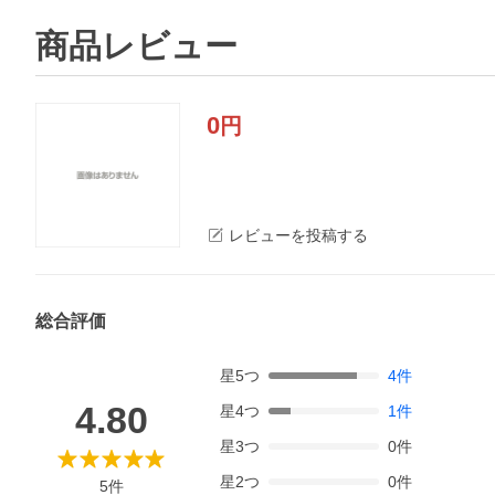
商品レビュー
0
円
レビューを投稿する
総合評価
星
5
つ
4
件
4.80
星
4
つ
1
件
星
3
つ
0
件
星
2
つ
0
件
5
件