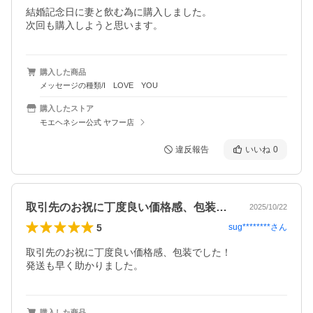
結婚記念日に妻と飲む為に購入しました。

次回も購入しようと思います。
購入した商品
メッセージの種類/I LOVE YOU
購入したストア
モエヘネシー公式 ヤフー店
違反報告
いいね
0
取引先のお祝に丁度良い価格感、包装でし…
2025/10/22
5
sug********
さん
取引先のお祝に丁度良い価格感、包装でした！

発送も早く助かりました。
購入した商品