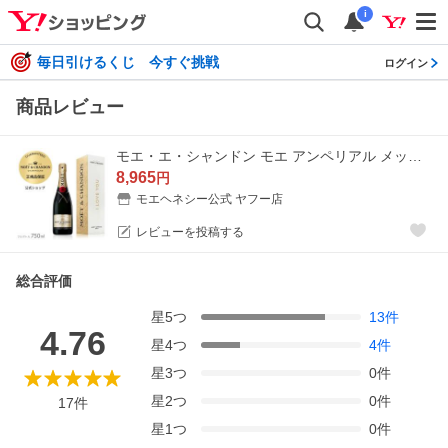
i
毎日引けるくじ 今すぐ挑戦
ログイン
商品レビュー
モエ・エ・シャンドン モエ アンペリアル メッセージボックス フルボトル 750ml 12度 シャンパン ブリュット 白 辛口 正規公式店
8,965
円
モエヘネシー公式 ヤフー店
レビューを投稿する
総合評価
星
5
つ
13
件
4.76
星
4
つ
4
件
星
3
つ
0
件
星
2
つ
0
件
17
件
星
1
つ
0
件