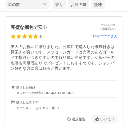
星の数
香り
お酒の味
後味
2025/7/29
完璧な梱包で安心
（編集済み）
5
epw********
さん
友人のお祝いに贈りました。公式店で購入した紙袋付きは
見栄えが良いです。メッセージカードは光沢のあるゴール
ドで指紋がつきやすいので取り扱い注意です。シルバーの
包装も高級感ありでプレゼントにおすすめです。シャンパ
ン好きな方に喜ばれると思います。
購入した商品
メッセージの種類/CONGRATULATIONS
購入したストア
モエヘネシー公式 ヤフー店
違反報告
いいね
0