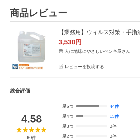
商品レビュー
3,530
円
人に地球にやさしいペンキ屋さん
レビューを投稿する
総合評価
星
5
つ
44
件
4.58
星
4
つ
13
件
星
3
つ
0
件
星
2
つ
0
件
60
件