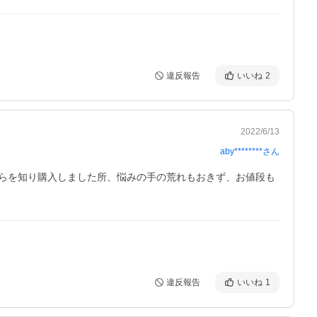
違反報告
いいね
2
2022/6/13
aby********
さん
らを知り購入しました所、悩みの手の荒れもおきず、お値段も
違反報告
いいね
1