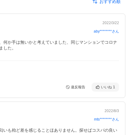
おすすめ順
2022/3/22
aby********
さん
、何か手は無いかと考えていました、同じマンションでコロナ
ました。
違反報告
いいね
1
2022/8/3
mts********
さん
匂いも殆ど差を感じることほありません。探せばコスパの良い