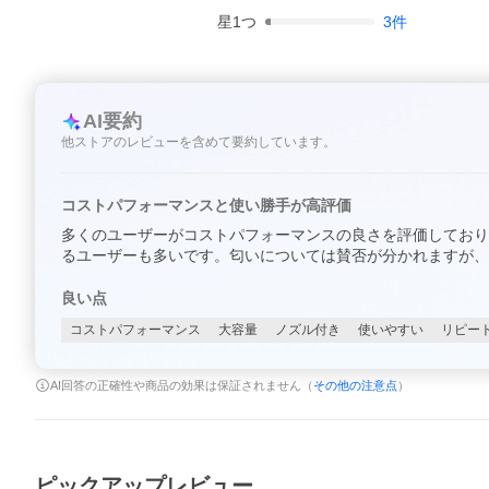
星
1
つ
3
件
AI要約
他ストアのレビューを含めて要約しています。
コストパフォーマンスと使い勝手が高評価
多くのユーザーがコストパフォーマンスの良さを評価しており
るユーザーも多いです。匂いについては賛否が分かれますが、
良い点
コストパフォーマンス
大容量
ノズル付き
使いやすい
リピー
AI回答の正確性や商品の効果は保証されません（
その他の注意点
）
ピックアップレビュー