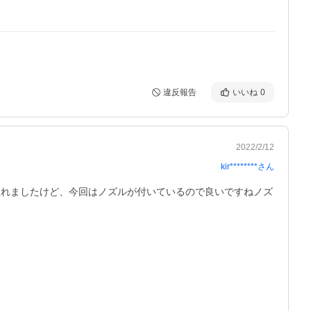
違反報告
いいね
0
2022/2/12
kir********
さん
溢れましたけど、今回はノズルが付いているので良いですねノズ