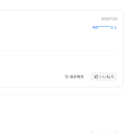
2026/7/26
twb********
さん
違反報告
いいね
0