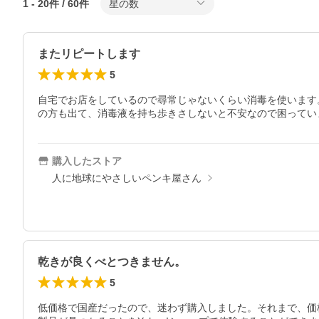
1
-
20
件 /
60
件
星の数
またリピートします
5
自宅でお店をしているので尋常じゃないくらい消毒を使います
の方も出て、消毒液を持ち歩きさしないと不安なので困ってい
購入したストア
人に地球にやさしいペンキ屋さん
乾きが良くべとつきません。
5
低価格で国産だったので、迷わず購入しました。それまで、価