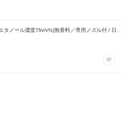
【業務用】ウィルス対策・手指消毒使用可 エタノール除菌・洗浄液プラス ５L (4.2kg／エタノール濃度75v/v%)無香料／専用ノズル付 / 日本製